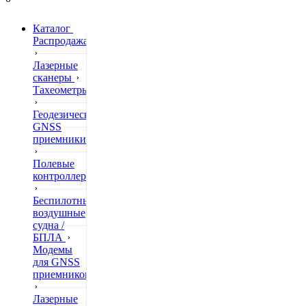
Каталог
Распродажа
Лазерные
сканеры
Тахеометры
Геодезические
GNSS
приемники
Полевые
контроллеры
Беспилотные
воздушные
судна /
БПЛА
Модемы
для GNSS
приемников
Лазерные