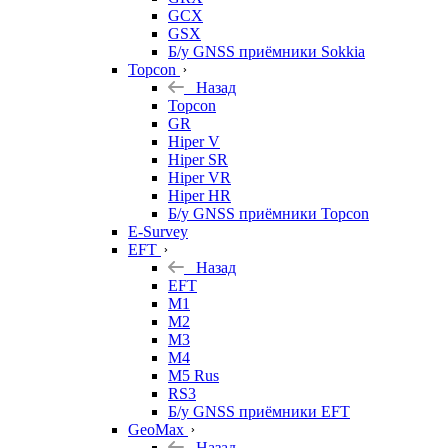
GCX
GSX
Б/у GNSS приёмники Sokkia
Topcon
Назад
Topcon
GR
Hiper V
Hiper SR
Hiper VR
Hiper HR
Б/у GNSS приёмники Topcon
E-Survey
EFT
Назад
EFT
M1
M2
M3
M4
M5 Rus
RS3
Б/у GNSS приёмники EFT
GeoMax
Назад