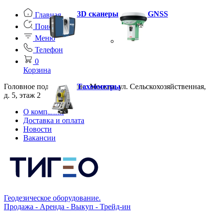
3D сканеры
GNSS
Главная
Поиск
Меню
Телефон
0
Корзина
Головное подразделение: Москва, ул. Сельскохозяйственная,
Тахеометры
д. 5, этаж 2
О компании
Доставка и оплата
Новости
Вакансии
Геодезическое оборудование.
Продажа - Аренда - Выкуп - Трейд-ин