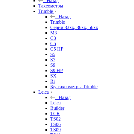
Назад
Тахеометры
Trimble
Назад
Trimble
Серии 33xx, 36xx, 56xx
M3
C3
C5
C5 HP
S5
S7
S9
S9 HP
SX
Ri
Б/у тахеометры Trimble
Leica
Назад
Leica
Builder
TCR
TS02
TS06
TS09