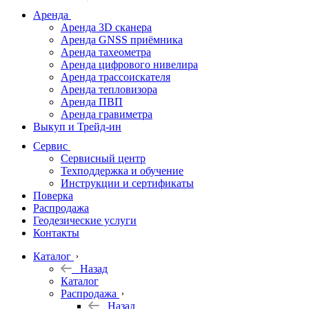
дальномеры
Аренда
Аренда 3D сканера
Нивелиры
Аренда GNSS приёмника
Аренда тахеометра
Теодолиты
Аренда цифрового нивелира
Аренда трассоискателя
Трассоискатели
Аренда тепловизора
Аренда ПВП
Неразрушающий
Аренда гравиметра
контроль
Выкуп и Трейд-ин
Аксессуары
Сервис
Софт
Сервисный центр
Георадары
Техподдержка и обучение
Инструкции и сертификаты
Акции
Поверка
Гидрография
Распродажа
Геодезические услуги
Подбор
Контакты
оборудования
по задачам
Каталог
Назад
Архив
Каталог
Геодезическое
Распродажа
оборудование
Назад