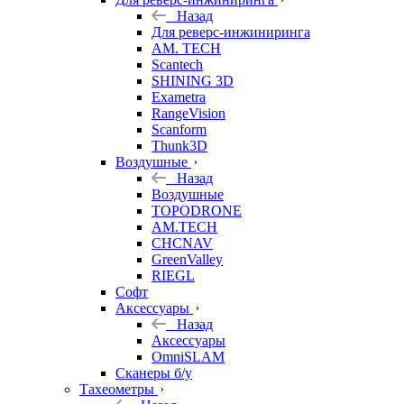
Назад
Для реверс-инжиниринга
AM. TECH
Scantech
SHINING 3D
Exametra
RangeVision
Scanform
Thunk3D
Воздушные
Назад
Воздушные
TOPODRONE
AM.TECH
CHCNAV
GreenValley
RIEGL
Софт
Аксессуары
Назад
Аксессуары
OmniSLAM
Сканеры б/у
Тахеометры