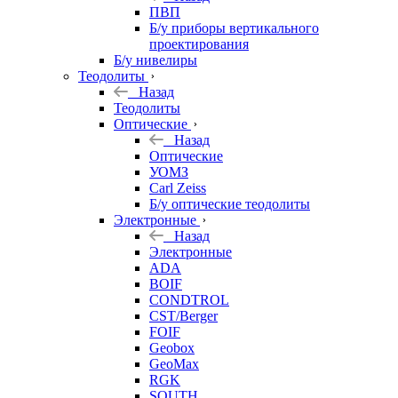
ПВП
Б/у приборы вертикального
проектирования
Б/у нивелиры
Теодолиты
Назад
Теодолиты
Оптические
Назад
Оптические
УОМЗ
Carl Zeiss
Б/у оптические теодолиты
Электронные
Назад
Электронные
ADA
BOIF
CONDTROL
CST/Berger
FOIF
Geobox
GeoMax
RGK
SOUTH