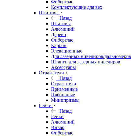
Фиберглас
Комплектующие для вех
Штативы
Назад
Штативы
Алюминий
Дерево
Фиберглас
Карбон
Элевационные
Для лазерных нивелиров/дальномеров
Штанги для лазерных нивелиров
Аксессуары
Отражатели
Назад
Отражатели
Призменные
Плёночные
Минипризмы
Рейки
Назад
Рейки
Алюминий
Инвар
Фиберглас