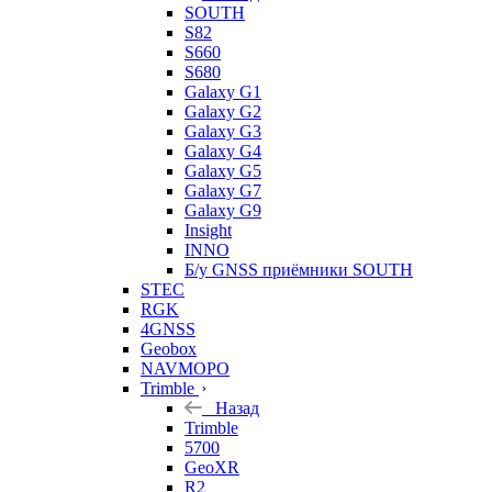
SOUTH
S82
S660
S680
Galaxy G1
Galaxy G2
Galaxy G3
Galaxy G4
Galaxy G5
Galaxy G7
Galaxy G9
Insight
INNO
Б/у GNSS приёмники SOUTH
STEC
RGK
4GNSS
Geobox
NAVMOPO
Trimble
Назад
Trimble
5700
GeoXR
R2