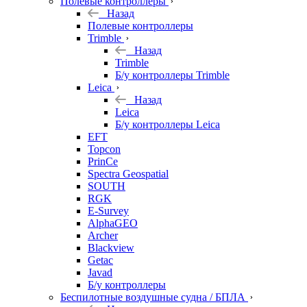
Полевые контроллеры
Назад
Полевые контроллеры
Trimble
Назад
Trimble
Б/у контроллеры Trimble
Leica
Назад
Leica
Б/у контроллеры Leica
EFT
Topcon
PrinCe
Spectra Geospatial
SOUTH
RGK
E-Survey
AlphaGEO
Archer
Blackview
Getac
Javad
Б/у контроллеры
Беспилотные воздушные судна / БПЛА