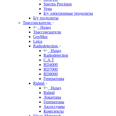
Spectra Precision
Vega
Б/у электронные теодолиты
Б/у теодолиты
Трассоискатели
Назад
Трассоискатели
GeoMax
Leica
Radiodetection
Назад
Radiodetection
C.A.T
RD4000
RD7000
RD8000
Генераторы
Ridgid
Назад
Ridgid
Локаторы
Генераторы
Аксессуары
Комплекты
Vivax-Metrotech