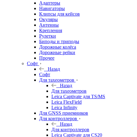
Адаптеры
Навигаторы
Клипсы для кейсов
Окуляры
Антенны
Крепления
Рулетки
Биподы и триподы
Дорожные колёса
Дорожные рейки
Прочее
Софт
Назад
Софт
Для тахеометров
Назад
Для тахеометров
Leica Captivate для TS/MS
Leica FlexField
Leica Infinity
Для GNSS приемников
Для контроллеров
Назад
Для контроллеров
Leica Captivate для CS20