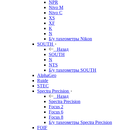
NPR
Nivo M
Nivo C
XS
XF
K
N
Б/у тахеометры Nikon
SOUTH
Назад
SOUTH
N
NTS
Б/у тахеометры SOUTH
AlphaGeo
Ruide
STEC
Spectra Precision
Назад
Spectra Precision
Focus 2
Focus 6
Focus 8
Б/у тахеометры Spectra Precision
FOIF