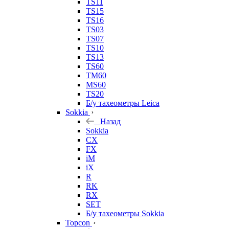
TS11
TS15
TS16
TS03
TS07
TS10
TS13
TS60
TM60
MS60
TS20
Б/у тахеометры Leica
Sokkia
Назад
Sokkia
CX
FX
iM
iX
R
RK
RX
SET
Б/у тахеометры Sokkia
Topcon