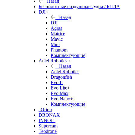
Назад
Беспилотные воздушные судна / БПЛА
DJI
Назад
DJI
Agras
Matrice
Mavic
Mini
Phantom
Комплектующие
Autel Robotics
Назад
Autel Robotics
Dragonfish
Evo II
Evo Lite+
Evo Max
Evo Nano+
Комплектующие
aOrion
DRONAX
INNOIT
Supercam
Teodrone