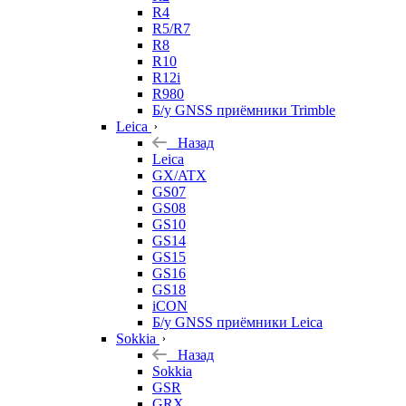
R4
R5/R7
R8
R10
R12i
R980
Б/у GNSS приёмники Trimble
Leica
Назад
Leica
GX/ATX
GS07
GS08
GS10
GS14
GS15
GS16
GS18
iCON
Б/у GNSS приёмники Leica
Sokkia
Назад
Sokkia
GSR
GRX