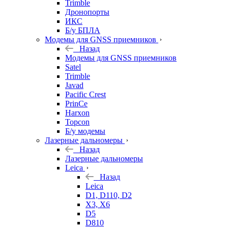
Trimble
Дронопорты
ИКС
Б/у БПЛА
Модемы для GNSS приемников
Назад
Модемы для GNSS приемников
Satel
Trimble
Javad
Pacific Crest
PrinCe
Harxon
Topcon
Б/у модемы
Лазерные дальномеры
Назад
Лазерные дальномеры
Leica
Назад
Leica
D1, D110, D2
X3, X6
D5
D810