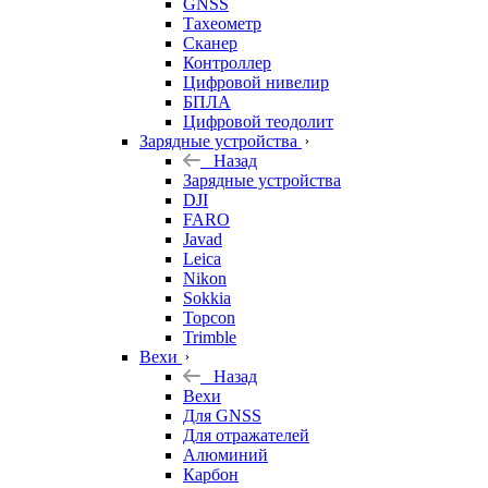
GNSS
Тахеометр
Сканер
Контроллер
Цифровой нивелир
БПЛА
Цифровой теодолит
Зарядные устройства
Назад
Зарядные устройства
DJI
FARO
Javad
Leica
Nikon
Sokkia
Topcon
Trimble
Вехи
Назад
Вехи
Для GNSS
Для отражателей
Алюминий
Карбон