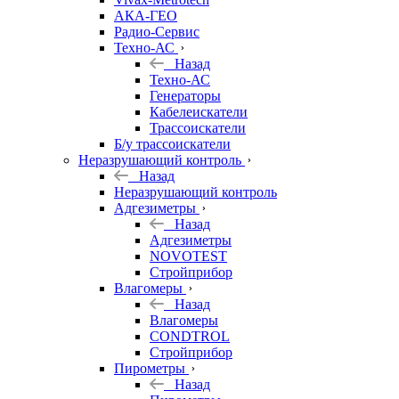
АКА-ГЕО
Радио-Сервис
Техно-АС
Назад
Техно-АС
Генераторы
Кабелеискатели
Трассоискатели
Б/у трассоискатели
Неразрушающий контроль
Назад
Неразрушающий контроль
Адгезиметры
Назад
Адгезиметры
NOVOTEST
Стройприбор
Влагомеры
Назад
Влагомеры
CONDTROL
Стройприбор
Пирометры
Назад