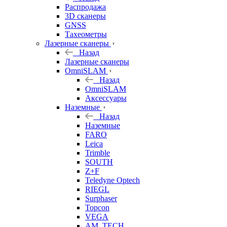
б/у
Распродажа
3D сканеры
GNSS
Тахеометры
Лазерные сканеры
Назад
Лазерные сканеры
OmniSLAM
Назад
OmniSLAM
Аксессуары
Наземные
Назад
Наземные
FARO
Leica
Trimble
SOUTH
Z+F
Teledyne Optech
RIEGL
Surphaser
Topcon
VEGA
AM. TECH