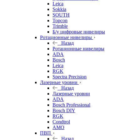
Leica
Sokkia
SOUTH
Topcon
Trimble
Б/у цифровые нивелиры
Ротационные нивелиры
Назад
Ротационные нивелиры
ADA
Bosch
Leica
RGK
Spectra Precision
Лазерные уровни
Назад
Лазерные уровни
ADA
Bosch Professional
Bosch DIY
RGK
Condtrol
AMO
ПВП
Назад