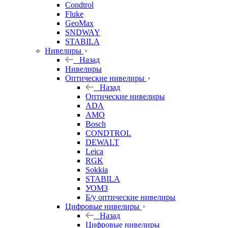
Condtrol
Fluke
GeoMax
SNDWAY
STABILA
Нивелиры
Назад
Нивелиры
Оптические нивелиры
Назад
Оптические нивелиры
ADA
AMO
Bosch
CONDTROL
DEWALT
Leica
RGK
Sokkia
STABILA
УОМЗ
Б/у оптические нивелиры
Цифровые нивелиры
Назад
Цифровые нивелиры