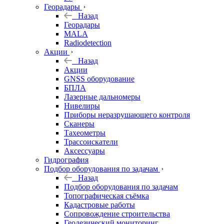
Георадары
Назад
Георадары
MALA
Radiodetection
Акции
Назад
Акции
GNSS оборудование
БПЛА
Лазерные дальномеры
Нивелиры
Приборы неразрушающего контроля
Сканеры
Тахеометры
Трассоискатели
Аксессуары
Гидрография
Подбор оборудования по задачам
Назад
Подбор оборудования по задачам
Топографическая съёмка
Кадастровые работы
Сопровождение строительства
Геодезический мониторинг