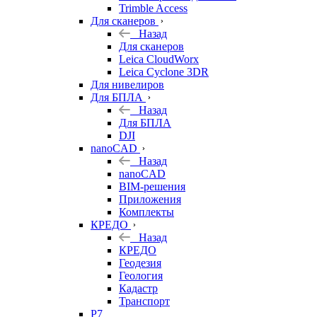
Trimble Access
Для сканеров
Назад
Для сканеров
Leica CloudWorx
Leica Cyclone 3DR
Для нивелиров
Для БПЛА
Назад
Для БПЛА
DJI
nanoCAD
Назад
nanoCAD
BIM-решения
Приложения
Комплекты
КРЕДО
Назад
КРЕДО
Геодезия
Геология
Кадастр
Транспорт
Р7