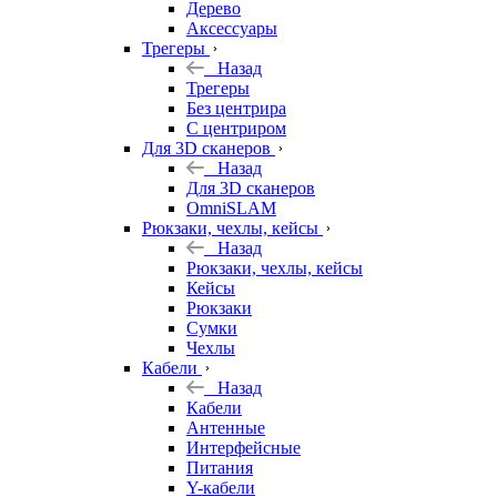
Дерево
Аксессуары
Трегеры
Назад
Трегеры
Без центрира
С центриром
Для 3D сканеров
Назад
Для 3D сканеров
OmniSLAM
Рюкзаки, чехлы, кейсы
Назад
Рюкзаки, чехлы, кейсы
Кейсы
Рюкзаки
Сумки
Чехлы
Кабели
Назад
Кабели
Антенные
Интерфейсные
Питания
Y-кабели