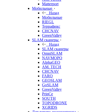
Matterport
Мобильные
Назад
Мобильные
RIEGL
Террафикс
CHCNAV
GreenValley
SLAM сканеры
Назад
SLAM сканеры
OmniSLAM
NAVMOPO
AlphaGEO
AM. TECH
CHCNAV
FARO
GEOSLAM
GoSLAM
GreenValley
PrinCe
SOUTH
TOPODRONE
XGRIDS
Для реверс-инжиниринга