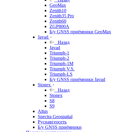
GeoMax
Zenith10
Zenith35 Pro
Zenith60
ZGP800A
Б/у GNSS приёмники GeoMax
Javad
Назад
Javad
Triumph-1
Triumph-2
Triumph-1M
Triumph V.S.
Triumph-LS
Б/у GNSS приёмники Javad
Stonex
Назад
Stonex
S8
S9
Altus
Spectra Geospatial
Руснавгеосеть
Б/у GNSS приёмники