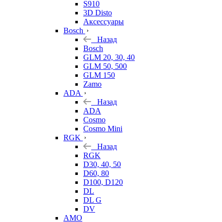
S910
3D Disto
Аксессуары
Bosch
Назад
Bosch
GLM 20, 30, 40
GLM 50, 500
GLM 150
Zamo
ADA
Назад
ADA
Cosmo
Cosmo Mini
RGK
Назад
RGK
D30, 40, 50
D60, 80
D100, D120
DL
DL G
DV
AMO