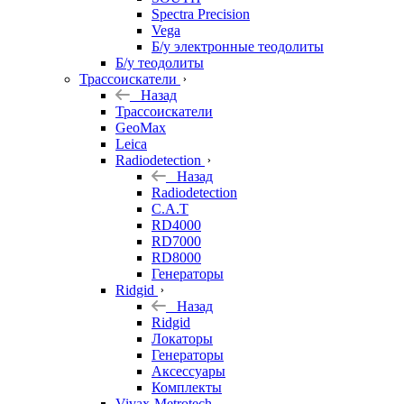
Spectra Precision
Vega
Б/у электронные теодолиты
Б/у теодолиты
Трассоискатели
Назад
Трассоискатели
GeoMax
Leica
Radiodetection
Назад
Radiodetection
C.A.T
RD4000
RD7000
RD8000
Генераторы
Ridgid
Назад
Ridgid
Локаторы
Генераторы
Аксессуары
Комплекты
Vivax-Metrotech