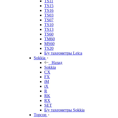
TS11
TS15
TS16
TS03
TS07
TS10
TS13
TS60
TM60
MS60
TS20
Б/у тахеометры Leica
Sokkia
Назад
Sokkia
CX
FX
iM
iX
R
RK
RX
SET
Б/у тахеометры Sokkia
Topcon