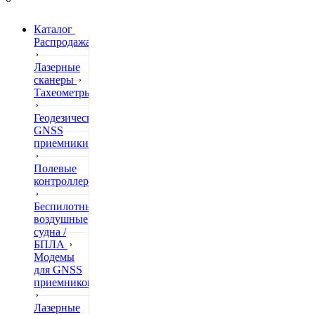
Каталог
Распродажа
Лазерные
сканеры
Тахеометры
Геодезические
GNSS
приемники
Полевые
контроллеры
Беспилотные
воздушные
судна /
БПЛА
Модемы
для GNSS
приемников
Лазерные