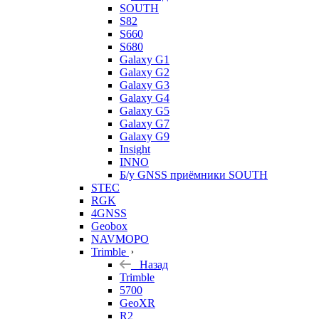
SOUTH
S82
S660
S680
Galaxy G1
Galaxy G2
Galaxy G3
Galaxy G4
Galaxy G5
Galaxy G7
Galaxy G9
Insight
INNO
Б/у GNSS приёмники SOUTH
STEC
RGK
4GNSS
Geobox
NAVMOPO
Trimble
Назад
Trimble
5700
GeoXR
R2