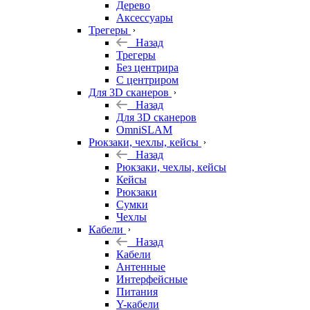
Дерево
Аксессуары
Трегеры
Назад
Трегеры
Без центрира
С центриром
Для 3D сканеров
Назад
Для 3D сканеров
OmniSLAM
Рюкзаки, чехлы, кейсы
Назад
Рюкзаки, чехлы, кейсы
Кейсы
Рюкзаки
Сумки
Чехлы
Кабели
Назад
Кабели
Антенные
Интерфейсные
Питания
Y-кабели