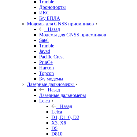
Trimble
Дронопорты
ИКС
Б/у БПЛА
Модемы для GNSS приемников
Назад
Модемы для GNSS приемников
Satel
Trimble
Javad
Pacific Crest
PrinCe
Harxon
Topcon
Б/у модемы
Лазерные дальномеры
Назад
Лазерные дальномеры
Leica
Назад
Leica
D1, D110, D2
X3, X6
D5
D810