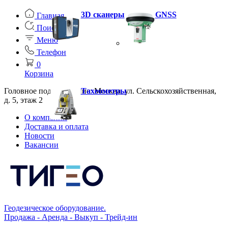
3D сканеры
GNSS
Главная
Поиск
Меню
Телефон
0
Корзина
Головное подразделение: Москва, ул. Сельскохозяйственная,
Тахеометры
д. 5, этаж 2
О компании
Доставка и оплата
Новости
Вакансии
Геодезическое оборудование.
Продажа - Аренда - Выкуп - Трейд-ин