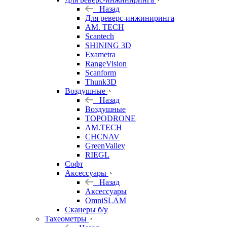
Назад
Для реверс-инжиниринга
AM. TECH
Scantech
SHINING 3D
Exametra
RangeVision
Scanform
Thunk3D
Воздушные
Назад
Воздушные
TOPODRONE
AM.TECH
CHCNAV
GreenValley
RIEGL
Софт
Аксессуары
Назад
Аксессуары
OmniSLAM
Сканеры б/у
Тахеометры