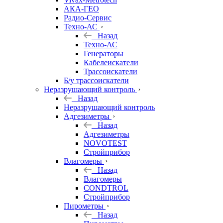
АКА-ГЕО
Радио-Сервис
Техно-АС
Назад
Техно-АС
Генераторы
Кабелеискатели
Трассоискатели
Б/у трассоискатели
Неразрушающий контроль
Назад
Неразрушающий контроль
Адгезиметры
Назад
Адгезиметры
NOVOTEST
Стройприбор
Влагомеры
Назад
Влагомеры
CONDTROL
Стройприбор
Пирометры
Назад