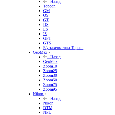
Назад
Topcon
GM
OS
GT
DS
ES
IS
GPT
GTS
Б/у тахеометры Topcon
GeoMax
Назад
GeoMax
Zoom10
Zoom25
Zoom30
Zoom50
Zoom75
Zoom95
Nikon
Назад
Nikon
DTM
NPL