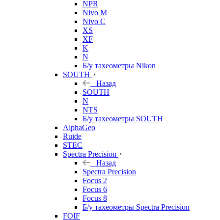
NPR
Nivo M
Nivo C
XS
XF
K
N
Б/у тахеометры Nikon
SOUTH
Назад
SOUTH
N
NTS
Б/у тахеометры SOUTH
AlphaGeo
Ruide
STEC
Spectra Precision
Назад
Spectra Precision
Focus 2
Focus 6
Focus 8
Б/у тахеометры Spectra Precision
FOIF