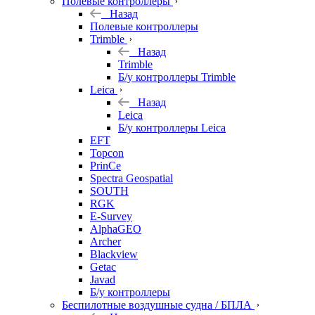
Полевые контроллеры
Назад
Полевые контроллеры
Trimble
Назад
Trimble
Б/у контроллеры Trimble
Leica
Назад
Leica
Б/у контроллеры Leica
EFT
Topcon
PrinCe
Spectra Geospatial
SOUTH
RGK
E-Survey
AlphaGEO
Archer
Blackview
Getac
Javad
Б/у контроллеры
Беспилотные воздушные судна / БПЛА