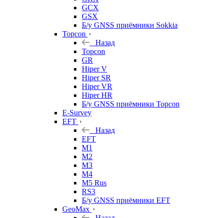
GCX
GSX
Б/у GNSS приёмники Sokkia
Topcon
Назад
Topcon
GR
Hiper V
Hiper SR
Hiper VR
Hiper HR
Б/у GNSS приёмники Topcon
E-Survey
EFT
Назад
EFT
M1
M2
M3
M4
M5 Rus
RS3
Б/у GNSS приёмники EFT
GeoMax
Назад