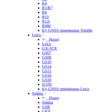
R4
R5/R7
R8
R10
R12i
R980
Б/у GNSS приёмники Trimble
Leica
Назад
Leica
GX/ATX
GS07
GS08
GS10
GS14
GS15
GS16
GS18
iCON
Б/у GNSS приёмники Leica
Sokkia
Назад
Sokkia
GSR
GRX