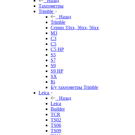
Назад
Тахеометры
Trimble
Назад
Trimble
Серии 33xx, 36xx, 56xx
M3
C3
C5
C5 HP
S5
S7
S9
S9 HP
SX
Ri
Б/у тахеометры Trimble
Leica
Назад
Leica
Builder
TCR
TS02
TS06
TS09