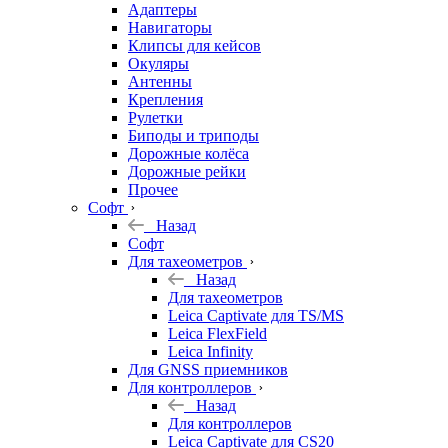
Адаптеры
Навигаторы
Клипсы для кейсов
Окуляры
Антенны
Крепления
Рулетки
Биподы и триподы
Дорожные колёса
Дорожные рейки
Прочее
Софт
Назад
Софт
Для тахеометров
Назад
Для тахеометров
Leica Captivate для TS/MS
Leica FlexField
Leica Infinity
Для GNSS приемников
Для контроллеров
Назад
Для контроллеров
Leica Captivate для CS20