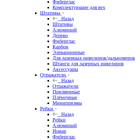
Фиберглас
Комплектующие для вех
Штативы
Назад
Штативы
Алюминий
Дерево
Фиберглас
Карбон
Элевационные
Для лазерных нивелиров/дальномеров
Штанги для лазерных нивелиров
Аксессуары
Отражатели
Назад
Отражатели
Призменные
Плёночные
Минипризмы
Рейки
Назад
Рейки
Алюминий
Инвар
Фиберглас