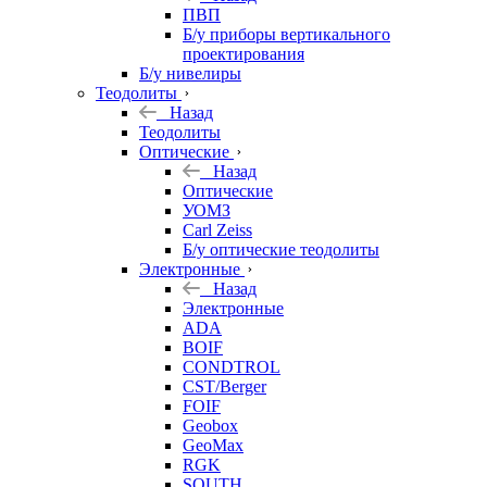
ПВП
Б/у приборы вертикального
проектирования
Б/у нивелиры
Теодолиты
Назад
Теодолиты
Оптические
Назад
Оптические
УОМЗ
Carl Zeiss
Б/у оптические теодолиты
Электронные
Назад
Электронные
ADA
BOIF
CONDTROL
CST/Berger
FOIF
Geobox
GeoMax
RGK
SOUTH