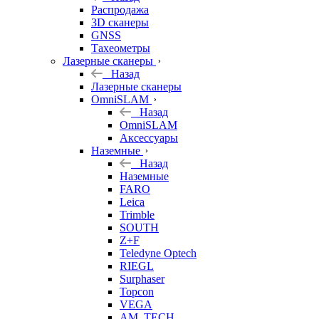
б/у
Распродажа
3D сканеры
GNSS
Тахеометры
Лазерные сканеры
Назад
Лазерные сканеры
OmniSLAM
Назад
OmniSLAM
Аксессуары
Наземные
Назад
Наземные
FARO
Leica
Trimble
SOUTH
Z+F
Teledyne Optech
RIEGL
Surphaser
Topcon
VEGA
AM. TECH