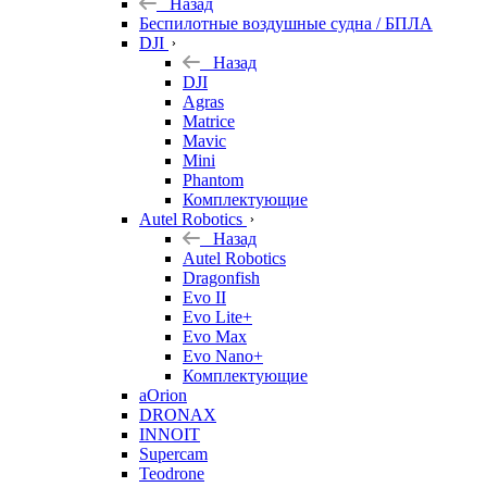
Назад
Беспилотные воздушные судна / БПЛА
DJI
Назад
DJI
Agras
Matrice
Mavic
Mini
Phantom
Комплектующие
Autel Robotics
Назад
Autel Robotics
Dragonfish
Evo II
Evo Lite+
Evo Max
Evo Nano+
Комплектующие
aOrion
DRONAX
INNOIT
Supercam
Teodrone