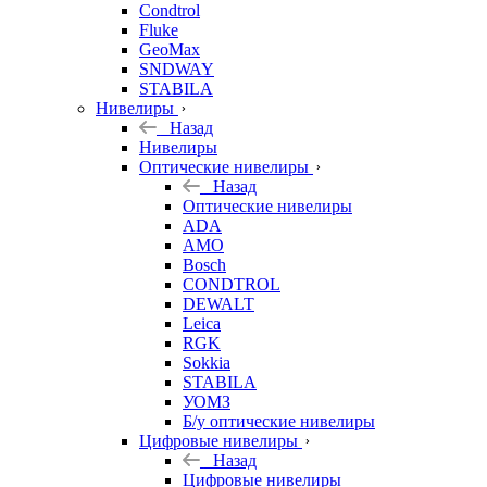
Condtrol
Fluke
GeoMax
SNDWAY
STABILA
Нивелиры
Назад
Нивелиры
Оптические нивелиры
Назад
Оптические нивелиры
ADA
AMO
Bosch
CONDTROL
DEWALT
Leica
RGK
Sokkia
STABILA
УОМЗ
Б/у оптические нивелиры
Цифровые нивелиры
Назад
Цифровые нивелиры