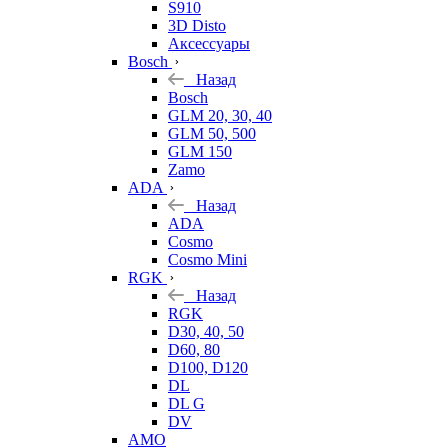
S910
3D Disto
Аксессуары
Bosch
Назад
Bosch
GLM 20, 30, 40
GLM 50, 500
GLM 150
Zamo
ADA
Назад
ADA
Cosmo
Cosmo Mini
RGK
Назад
RGK
D30, 40, 50
D60, 80
D100, D120
DL
DL G
DV
AMO