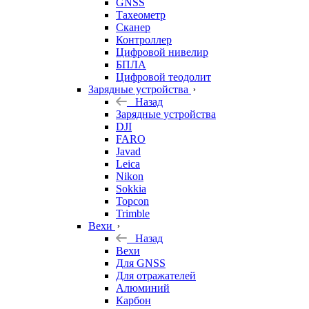
GNSS
Тахеометр
Сканер
Контроллер
Цифровой нивелир
БПЛА
Цифровой теодолит
Зарядные устройства
Назад
Зарядные устройства
DJI
FARO
Javad
Leica
Nikon
Sokkia
Topcon
Trimble
Вехи
Назад
Вехи
Для GNSS
Для отражателей
Алюминий
Карбон