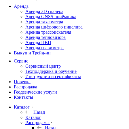
дальномеры
Аренда
Аренда 3D сканера
Нивелиры
Аренда GNSS приёмника
Аренда тахеометра
Теодолиты
Аренда цифрового нивелира
Аренда трассоискателя
Трассоискатели
Аренда тепловизора
Аренда ПВП
Неразрушающий
Аренда гравиметра
контроль
Выкуп и Трейд-ин
Аксессуары
Сервис
Софт
Сервисный центр
Георадары
Техподдержка и обучение
Инструкции и сертификаты
Акции
Поверка
Гидрография
Распродажа
Геодезические услуги
Подбор
Контакты
оборудования
по задачам
Каталог
Назад
Архив
Каталог
Геодезическое
Распродажа
оборудование
Назад