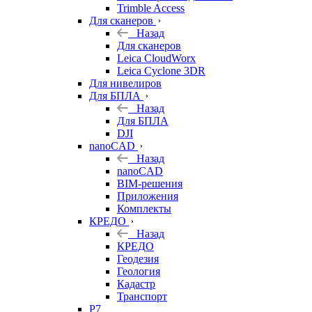
Trimble Access
Для сканеров
Назад
Для сканеров
Leica CloudWorx
Leica Cyclone 3DR
Для нивелиров
Для БПЛА
Назад
Для БПЛА
DJI
nanoCAD
Назад
nanoCAD
BIM-решения
Приложения
Комплекты
КРЕДО
Назад
КРЕДО
Геодезия
Геология
Кадастр
Транспорт
Р7