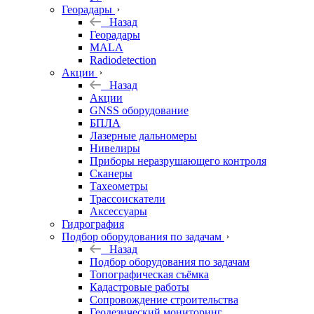
Георадары
Назад
Георадары
MALA
Radiodetection
Акции
Назад
Акции
GNSS оборудование
БПЛА
Лазерные дальномеры
Нивелиры
Приборы неразрушающего контроля
Сканеры
Тахеометры
Трассоискатели
Аксессуары
Гидрография
Подбор оборудования по задачам
Назад
Подбор оборудования по задачам
Топографическая съёмка
Кадастровые работы
Сопровождение строительства
Геодезический мониторинг