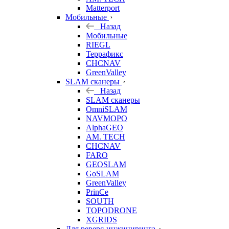
Matterport
Мобильные
Назад
Мобильные
RIEGL
Террафикс
CHCNAV
GreenValley
SLAM сканеры
Назад
SLAM сканеры
OmniSLAM
NAVMOPO
AlphaGEO
AM. TECH
CHCNAV
FARO
GEOSLAM
GoSLAM
GreenValley
PrinCe
SOUTH
TOPODRONE
XGRIDS
Для реверс-инжиниринга