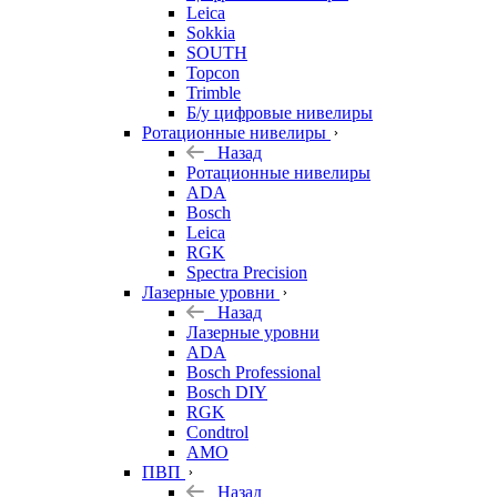
Leica
Sokkia
SOUTH
Topcon
Trimble
Б/у цифровые нивелиры
Ротационные нивелиры
Назад
Ротационные нивелиры
ADA
Bosch
Leica
RGK
Spectra Precision
Лазерные уровни
Назад
Лазерные уровни
ADA
Bosch Professional
Bosch DIY
RGK
Condtrol
AMO
ПВП
Назад