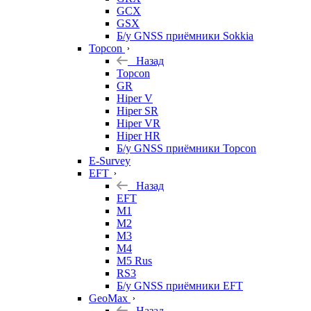
GCX
GSX
Б/у GNSS приёмники Sokkia
Topcon
Назад
Topcon
GR
Hiper V
Hiper SR
Hiper VR
Hiper HR
Б/у GNSS приёмники Topcon
E-Survey
EFT
Назад
EFT
M1
M2
M3
M4
M5 Rus
RS3
Б/у GNSS приёмники EFT
GeoMax
Назад