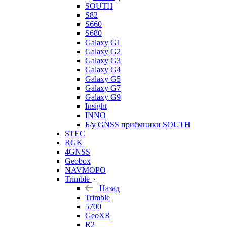
SOUTH
S82
S660
S680
Galaxy G1
Galaxy G2
Galaxy G3
Galaxy G4
Galaxy G5
Galaxy G7
Galaxy G9
Insight
INNO
Б/у GNSS приёмники SOUTH
STEC
RGK
4GNSS
Geobox
NAVMOPO
Trimble
Назад
Trimble
5700
GeoXR
R2