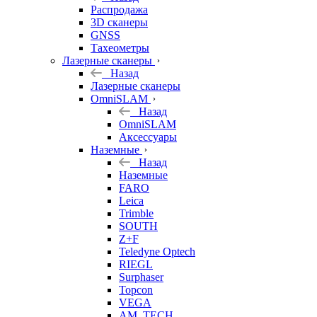
б/у
Распродажа
3D сканеры
GNSS
Тахеометры
Лазерные сканеры
Назад
Лазерные сканеры
OmniSLAM
Назад
OmniSLAM
Аксессуары
Наземные
Назад
Наземные
FARO
Leica
Trimble
SOUTH
Z+F
Teledyne Optech
RIEGL
Surphaser
Topcon
VEGA
AM. TECH