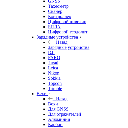
GNSS
Тахеометр
Сканер
Контроллер
Цифровой нивелир
БПЛА
Цифровой теодолит
Зарядные устройства
Назад
Зарядные устройства
DJI
FARO
Javad
Leica
Nikon
Sokkia
Topcon
Trimble
Вехи
Назад
Вехи
Для GNSS
Для отражателей
Алюминий
Карбон