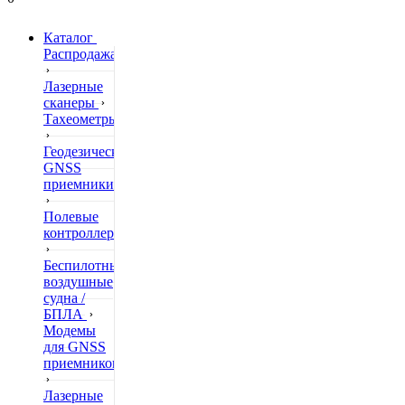
Каталог
Распродажа
Лазерные
сканеры
Тахеометры
Геодезические
GNSS
приемники
Полевые
контроллеры
Беспилотные
воздушные
судна /
БПЛА
Модемы
для GNSS
приемников
Лазерные