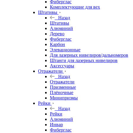
Фиберглас
Комплектующие для вех
Штативы
Назад
Штативы
Алюминий
Дерево
Фиберглас
Карбон
Элевационные
Для лазерных нивелиров/дальномеров
Штанги для лазерных нивелиров
Аксессуары
Отражатели
Назад
Отражатели
Призменные
Плёночные
Минипризмы
Рейки
Назад
Рейки
Алюминий
Инвар
Фиберглас