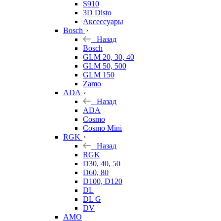
S910
3D Disto
Аксессуары
Bosch
Назад
Bosch
GLM 20, 30, 40
GLM 50, 500
GLM 150
Zamo
ADA
Назад
ADA
Cosmo
Cosmo Mini
RGK
Назад
RGK
D30, 40, 50
D60, 80
D100, D120
DL
DL G
DV
AMO