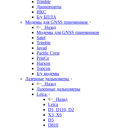
Trimble
Дронопорты
ИКС
Б/у БПЛА
Модемы для GNSS приемников
Назад
Модемы для GNSS приемников
Satel
Trimble
Javad
Pacific Crest
PrinCe
Harxon
Topcon
Б/у модемы
Лазерные дальномеры
Назад
Лазерные дальномеры
Leica
Назад
Leica
D1, D110, D2
X3, X6
D5
D810