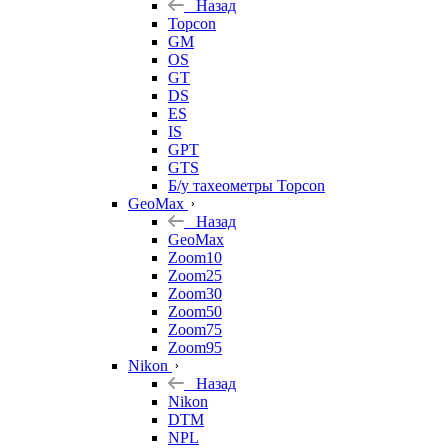
Назад
Topcon
GM
OS
GT
DS
ES
IS
GPT
GTS
Б/у тахеометры Topcon
GeoMax
Назад
GeoMax
Zoom10
Zoom25
Zoom30
Zoom50
Zoom75
Zoom95
Nikon
Назад
Nikon
DTM
NPL