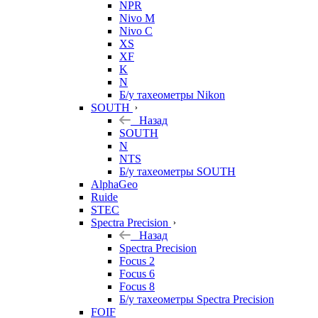
NPR
Nivo M
Nivo C
XS
XF
K
N
Б/у тахеометры Nikon
SOUTH
Назад
SOUTH
N
NTS
Б/у тахеометры SOUTH
AlphaGeo
Ruide
STEC
Spectra Precision
Назад
Spectra Precision
Focus 2
Focus 6
Focus 8
Б/у тахеометры Spectra Precision
FOIF