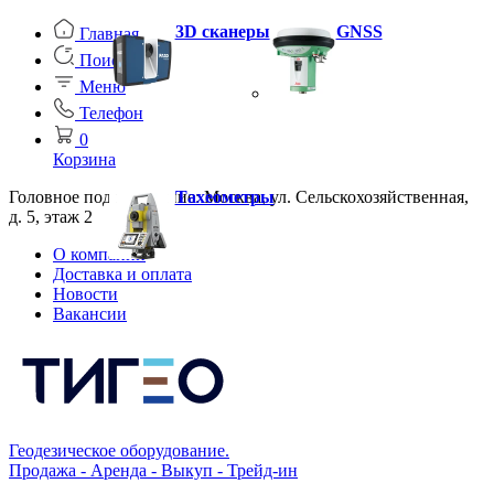
3D сканеры
GNSS
Главная
Поиск
Меню
Телефон
0
Корзина
Головное подразделение: Москва, ул. Сельскохозяйственная,
Тахеометры
д. 5, этаж 2
О компании
Доставка и оплата
Новости
Вакансии
Геодезическое оборудование.
Продажа - Аренда - Выкуп - Трейд-ин