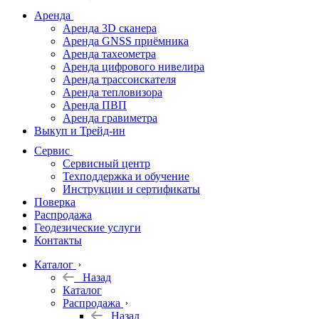
дальномеры
Аренда
Аренда 3D сканера
Нивелиры
Аренда GNSS приёмника
Аренда тахеометра
Теодолиты
Аренда цифрового нивелира
Аренда трассоискателя
Трассоискатели
Аренда тепловизора
Аренда ПВП
Неразрушающий
Аренда гравиметра
контроль
Выкуп и Трейд-ин
Аксессуары
Сервис
Софт
Сервисный центр
Георадары
Техподдержка и обучение
Инструкции и сертификаты
Акции
Поверка
Гидрография
Распродажа
Геодезические услуги
Подбор
Контакты
оборудования
по задачам
Каталог
Назад
Архив
Каталог
Геодезическое
Распродажа
оборудование
Назад