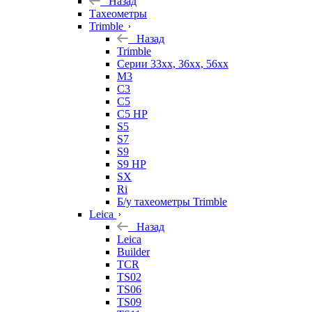
Назад
Тахеометры
Trimble
Назад
Trimble
Серии 33xx, 36xx, 56xx
M3
C3
C5
C5 HP
S5
S7
S9
S9 HP
SX
Ri
Б/у тахеометры Trimble
Leica
Назад
Leica
Builder
TCR
TS02
TS06
TS09