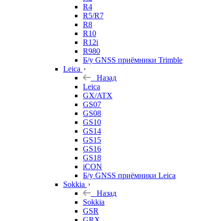
R4
R5/R7
R8
R10
R12i
R980
Б/у GNSS приёмники Trimble
Leica
Назад
Leica
GX/ATX
GS07
GS08
GS10
GS14
GS15
GS16
GS18
iCON
Б/у GNSS приёмники Leica
Sokkia
Назад
Sokkia
GSR
GRX