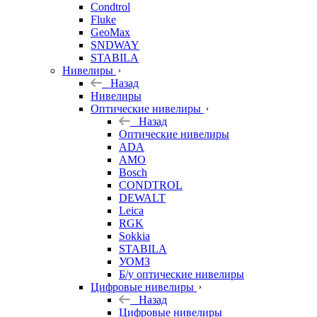
Condtrol
Fluke
GeoMax
SNDWAY
STABILA
Нивелиры
Назад
Нивелиры
Оптические нивелиры
Назад
Оптические нивелиры
ADA
AMO
Bosch
CONDTROL
DEWALT
Leica
RGK
Sokkia
STABILA
УОМЗ
Б/у оптические нивелиры
Цифровые нивелиры
Назад
Цифровые нивелиры