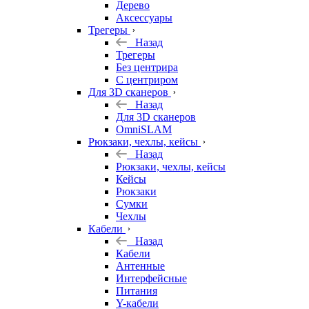
Дерево
Аксессуары
Трегеры
Назад
Трегеры
Без центрира
С центриром
Для 3D сканеров
Назад
Для 3D сканеров
OmniSLAM
Рюкзаки, чехлы, кейсы
Назад
Рюкзаки, чехлы, кейсы
Кейсы
Рюкзаки
Сумки
Чехлы
Кабели
Назад
Кабели
Антенные
Интерфейсные
Питания
Y-кабели