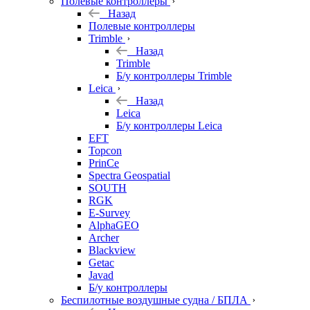
Полевые контроллеры
Назад
Полевые контроллеры
Trimble
Назад
Trimble
Б/у контроллеры Trimble
Leica
Назад
Leica
Б/у контроллеры Leica
EFT
Topcon
PrinCe
Spectra Geospatial
SOUTH
RGK
E-Survey
AlphaGEO
Archer
Blackview
Getac
Javad
Б/у контроллеры
Беспилотные воздушные судна / БПЛА