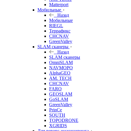
Matterport
Мобильные
Назад
Мобильные
RIEGL
Террафикс
CHCNAV
GreenValley
SLAM сканеры
Назад
SLAM сканеры
OmniSLAM
NAVMOPO
AlphaGEO
AM. TECH
CHCNAV
FARO
GEOSLAM
GoSLAM
GreenValley
PrinCe
SOUTH
TOPODRONE
XGRIDS
Для реверс-инжиниринга