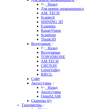
Назад
Для реверс-инжиниринга
AM. TECH
Scantech
SHINING 3D
Exametra
RangeVision
Scanform
Thunk3D
Воздушные
Назад
Воздушные
TOPODRONE
AM.TECH
CHCNAV
GreenValley
RIEGL
Софт
Аксессуары
Назад
Аксессуары
OmniSLAM
Сканеры б/у
Тахеометры