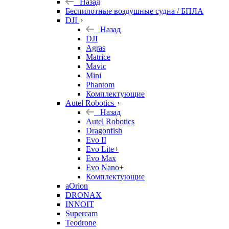
Назад
Беспилотные воздушные судна / БПЛА
DJI
Назад
DJI
Agras
Matrice
Mavic
Mini
Phantom
Комплектующие
Autel Robotics
Назад
Autel Robotics
Dragonfish
Evo II
Evo Lite+
Evo Max
Evo Nano+
Комплектующие
aOrion
DRONAX
INNOIT
Supercam
Teodrone