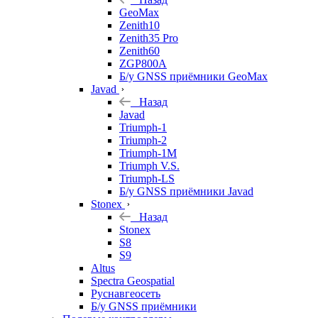
GeoMax
Zenith10
Zenith35 Pro
Zenith60
ZGP800A
Б/у GNSS приёмники GeoMax
Javad
Назад
Javad
Triumph-1
Triumph-2
Triumph-1M
Triumph V.S.
Triumph-LS
Б/у GNSS приёмники Javad
Stonex
Назад
Stonex
S8
S9
Altus
Spectra Geospatial
Руснавгеосеть
Б/у GNSS приёмники