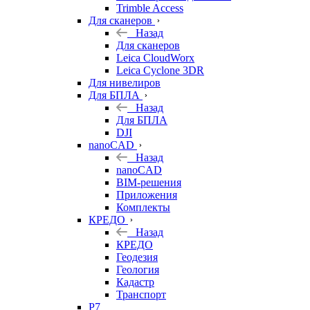
Trimble Access
Для сканеров
Назад
Для сканеров
Leica CloudWorx
Leica Cyclone 3DR
Для нивелиров
Для БПЛА
Назад
Для БПЛА
DJI
nanoCAD
Назад
nanoCAD
BIM-решения
Приложения
Комплекты
КРЕДО
Назад
КРЕДО
Геодезия
Геология
Кадастр
Транспорт
Р7