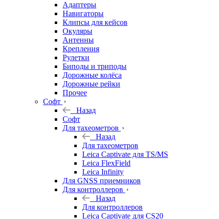
Адаптеры
Навигаторы
Клипсы для кейсов
Окуляры
Антенны
Крепления
Рулетки
Биподы и триподы
Дорожные колёса
Дорожные рейки
Прочее
Софт
Назад
Софт
Для тахеометров
Назад
Для тахеометров
Leica Captivate для TS/MS
Leica FlexField
Leica Infinity
Для GNSS приемников
Для контроллеров
Назад
Для контроллеров
Leica Captivate для CS20