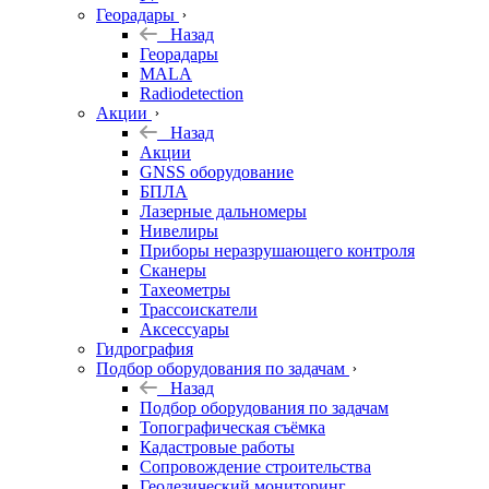
Георадары
Назад
Георадары
MALA
Radiodetection
Акции
Назад
Акции
GNSS оборудование
БПЛА
Лазерные дальномеры
Нивелиры
Приборы неразрушающего контроля
Сканеры
Тахеометры
Трассоискатели
Аксессуары
Гидрография
Подбор оборудования по задачам
Назад
Подбор оборудования по задачам
Топографическая съёмка
Кадастровые работы
Сопровождение строительства
Геодезический мониторинг