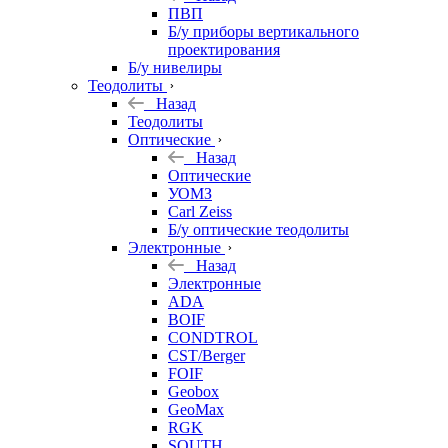
ПВП
Б/у приборы вертикального
проектирования
Б/у нивелиры
Теодолиты
Назад
Теодолиты
Оптические
Назад
Оптические
УОМЗ
Carl Zeiss
Б/у оптические теодолиты
Электронные
Назад
Электронные
ADA
BOIF
CONDTROL
CST/Berger
FOIF
Geobox
GeoMax
RGK
SOUTH