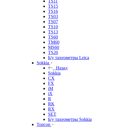
TS11
TS15
TS16
TS03
TS07
TS10
TS13
TS60
TM60
MS60
TS20
Б/у тахеометры Leica
Sokkia
Назад
Sokkia
CX
FX
iM
iX
R
RK
RX
SET
Б/у тахеометры Sokkia
Topcon