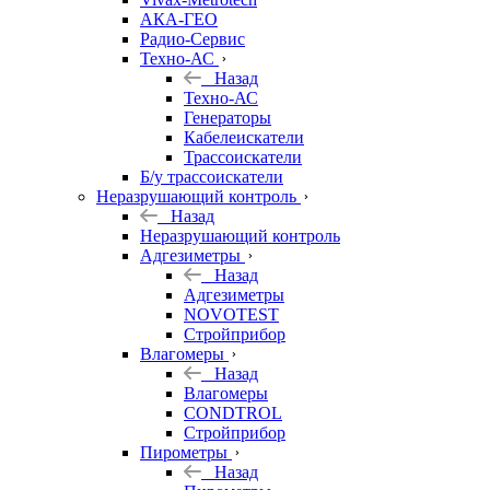
АКА-ГЕО
Радио-Сервис
Техно-АС
Назад
Техно-АС
Генераторы
Кабелеискатели
Трассоискатели
Б/у трассоискатели
Неразрушающий контроль
Назад
Неразрушающий контроль
Адгезиметры
Назад
Адгезиметры
NOVOTEST
Стройприбор
Влагомеры
Назад
Влагомеры
CONDTROL
Стройприбор
Пирометры
Назад