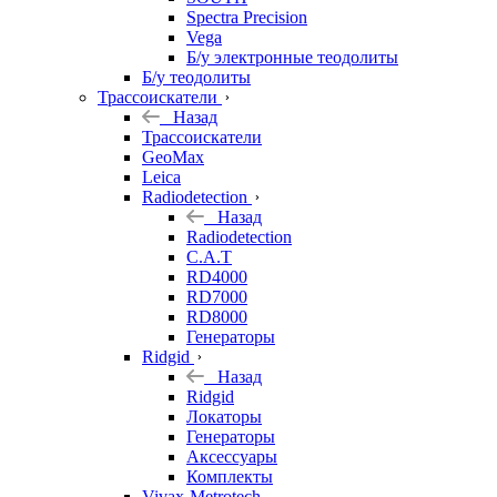
Spectra Precision
Vega
Б/у электронные теодолиты
Б/у теодолиты
Трассоискатели
Назад
Трассоискатели
GeoMax
Leica
Radiodetection
Назад
Radiodetection
C.A.T
RD4000
RD7000
RD8000
Генераторы
Ridgid
Назад
Ridgid
Локаторы
Генераторы
Аксессуары
Комплекты
Vivax-Metrotech