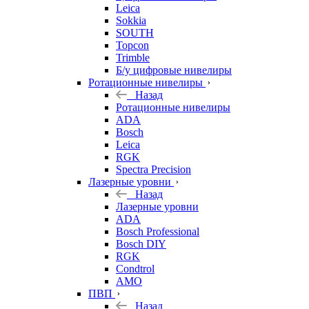
Leica
Sokkia
SOUTH
Topcon
Trimble
Б/у цифровые нивелиры
Ротационные нивелиры
Назад
Ротационные нивелиры
ADA
Bosch
Leica
RGK
Spectra Precision
Лазерные уровни
Назад
Лазерные уровни
ADA
Bosch Professional
Bosch DIY
RGK
Condtrol
AMO
ПВП
Назад