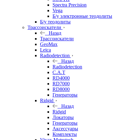
Spectra Precision
Vega
Б/у электронные теодолиты
Б/у теодолиты
Трассоискатели
Назад
Трассоискатели
GeoMax
Leica
Radiodetection
Назад
Radiodetection
C.A.T
RD4000
RD7000
RD8000
Генераторы
Ridgid
Назад
Ridgid
Локаторы
Генераторы
Аксессуары
Комплекты
Vivax-Metrotech