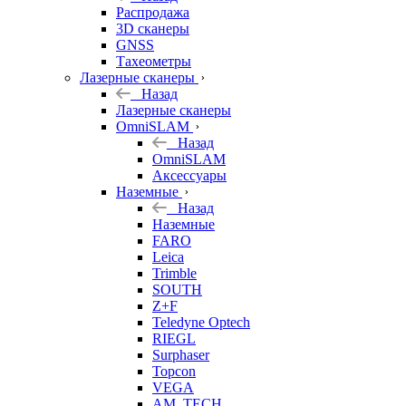
б/у
Распродажа
3D сканеры
GNSS
Тахеометры
Лазерные сканеры
Назад
Лазерные сканеры
OmniSLAM
Назад
OmniSLAM
Аксессуары
Наземные
Назад
Наземные
FARO
Leica
Trimble
SOUTH
Z+F
Teledyne Optech
RIEGL
Surphaser
Topcon
VEGA
AM. TECH