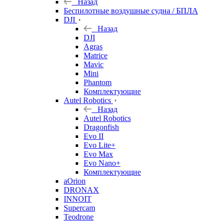
Назад
Беспилотные воздушные судна / БПЛА
DJI
Назад
DJI
Agras
Matrice
Mavic
Mini
Phantom
Комплектующие
Autel Robotics
Назад
Autel Robotics
Dragonfish
Evo II
Evo Lite+
Evo Max
Evo Nano+
Комплектующие
aOrion
DRONAX
INNOIT
Supercam
Teodrone