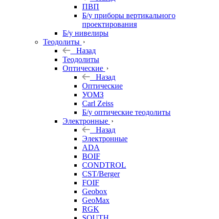
ПВП
Б/у приборы вертикального
проектирования
Б/у нивелиры
Теодолиты
Назад
Теодолиты
Оптические
Назад
Оптические
УОМЗ
Carl Zeiss
Б/у оптические теодолиты
Электронные
Назад
Электронные
ADA
BOIF
CONDTROL
CST/Berger
FOIF
Geobox
GeoMax
RGK
SOUTH