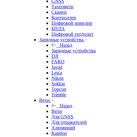
GNSS
Тахеометр
Сканер
Контроллер
Цифровой нивелир
БПЛА
Цифровой теодолит
Зарядные устройства
Назад
Зарядные устройства
DJI
FARO
Javad
Leica
Nikon
Sokkia
Topcon
Trimble
Вехи
Назад
Вехи
Для GNSS
Для отражателей
Алюминий
Карбон