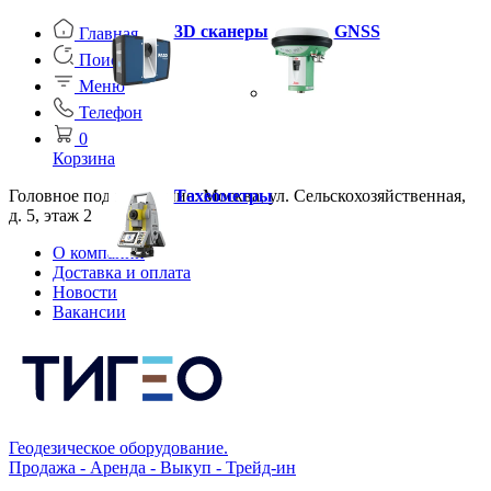
3D сканеры
GNSS
Главная
Поиск
Меню
Телефон
0
Корзина
Головное подразделение: Москва, ул. Сельскохозяйственная,
Тахеометры
д. 5, этаж 2
О компании
Доставка и оплата
Новости
Вакансии
Геодезическое оборудование.
Продажа - Аренда - Выкуп - Трейд-ин