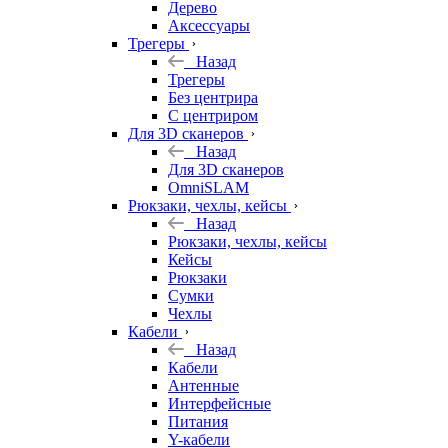
Дерево
Аксессуары
Трегеры
Назад
Трегеры
Без центрира
С центриром
Для 3D сканеров
Назад
Для 3D сканеров
OmniSLAM
Рюкзаки, чехлы, кейсы
Назад
Рюкзаки, чехлы, кейсы
Кейсы
Рюкзаки
Сумки
Чехлы
Кабели
Назад
Кабели
Антенные
Интерфейсные
Питания
Y-кабели