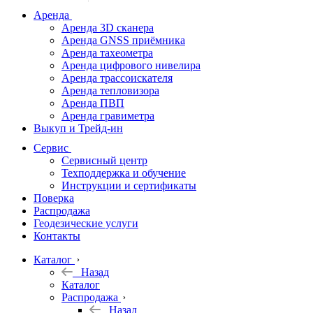
дальномеры
Аренда
Аренда 3D сканера
Нивелиры
Аренда GNSS приёмника
Аренда тахеометра
Теодолиты
Аренда цифрового нивелира
Аренда трассоискателя
Трассоискатели
Аренда тепловизора
Аренда ПВП
Неразрушающий
Аренда гравиметра
контроль
Выкуп и Трейд-ин
Аксессуары
Сервис
Софт
Сервисный центр
Георадары
Техподдержка и обучение
Инструкции и сертификаты
Акции
Поверка
Гидрография
Распродажа
Геодезические услуги
Подбор
Контакты
оборудования
по задачам
Каталог
Назад
Архив
Каталог
Геодезическое
Распродажа
оборудование
Назад