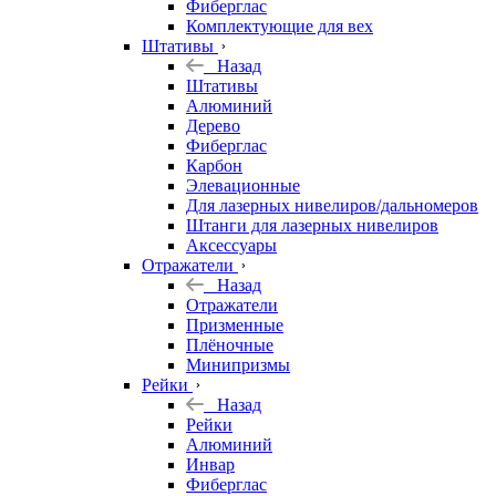
Фиберглас
Комплектующие для вех
Штативы
Назад
Штативы
Алюминий
Дерево
Фиберглас
Карбон
Элевационные
Для лазерных нивелиров/дальномеров
Штанги для лазерных нивелиров
Аксессуары
Отражатели
Назад
Отражатели
Призменные
Плёночные
Минипризмы
Рейки
Назад
Рейки
Алюминий
Инвар
Фиберглас