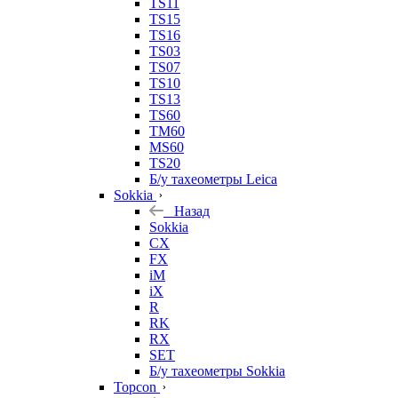
TS11
TS15
TS16
TS03
TS07
TS10
TS13
TS60
TM60
MS60
TS20
Б/у тахеометры Leica
Sokkia
Назад
Sokkia
CX
FX
iM
iX
R
RK
RX
SET
Б/у тахеометры Sokkia
Topcon