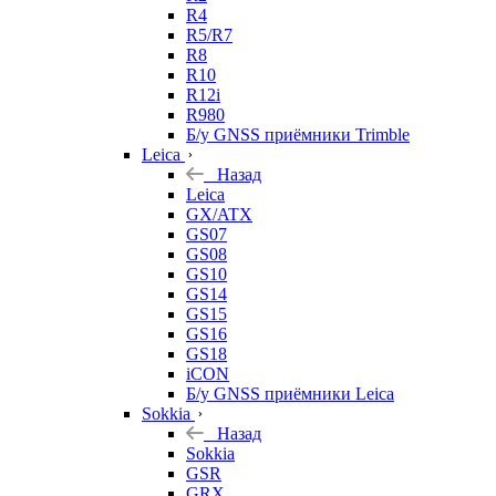
R4
R5/R7
R8
R10
R12i
R980
Б/у GNSS приёмники Trimble
Leica
Назад
Leica
GX/ATX
GS07
GS08
GS10
GS14
GS15
GS16
GS18
iCON
Б/у GNSS приёмники Leica
Sokkia
Назад
Sokkia
GSR
GRX