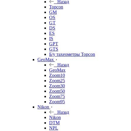
Назад
Topcon
GM
OS
GT
DS
ES
IS
GPT
GTS
Б/у тахеометры Topcon
GeoMax
Назад
GeoMax
Zoom10
Zoom25
Zoom30
Zoom50
Zoom75
Zoom95
Nikon
Назад
Nikon
DTM
NPL