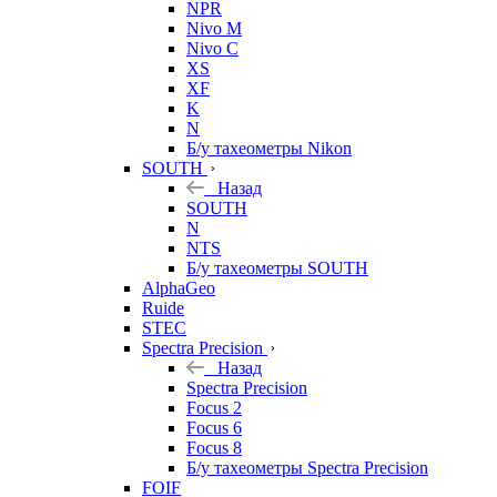
NPR
Nivo M
Nivo C
XS
XF
K
N
Б/у тахеометры Nikon
SOUTH
Назад
SOUTH
N
NTS
Б/у тахеометры SOUTH
AlphaGeo
Ruide
STEC
Spectra Precision
Назад
Spectra Precision
Focus 2
Focus 6
Focus 8
Б/у тахеометры Spectra Precision
FOIF