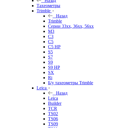
Назад
Тахеометры
Trimble
Назад
Trimble
Серии 33xx, 36xx, 56xx
M3
C3
C5
C5 HP
S5
S7
S9
S9 HP
SX
Ri
Б/у тахеометры Trimble
Leica
Назад
Leica
Builder
TCR
TS02
TS06
TS09