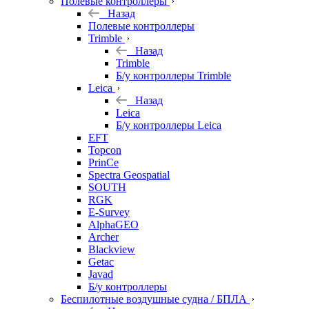
Полевые контроллеры
Назад
Полевые контроллеры
Trimble
Назад
Trimble
Б/у контроллеры Trimble
Leica
Назад
Leica
Б/у контроллеры Leica
EFT
Topcon
PrinCe
Spectra Geospatial
SOUTH
RGK
E-Survey
AlphaGEO
Archer
Blackview
Getac
Javad
Б/у контроллеры
Беспилотные воздушные судна / БПЛА