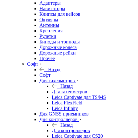
Адаптеры
Навигаторы
Клипсы для кейсов
Окуляры
Антенны
Крепления
Рулетки
Биподы и триподы
Дорожные колёса
Дорожные рейки
Прочее
Софт
Назад
Софт
Для тахеометров
Назад
Для тахеометров
Leica Captivate для TS/MS
Leica FlexField
Leica Infinity
Для GNSS приемников
Для контроллеров
Назад
Для контроллеров
Leica Captivate для CS20