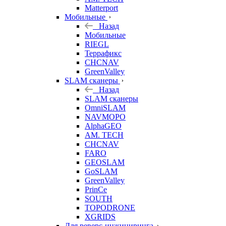
Matterport
Мобильные
Назад
Мобильные
RIEGL
Террафикс
CHCNAV
GreenValley
SLAM сканеры
Назад
SLAM сканеры
OmniSLAM
NAVMOPO
AlphaGEO
AM. TECH
CHCNAV
FARO
GEOSLAM
GoSLAM
GreenValley
PrinCe
SOUTH
TOPODRONE
XGRIDS
Для реверс-инжиниринга