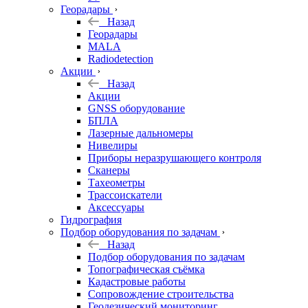
Георадары
Назад
Георадары
MALA
Radiodetection
Акции
Назад
Акции
GNSS оборудование
БПЛА
Лазерные дальномеры
Нивелиры
Приборы неразрушающего контроля
Сканеры
Тахеометры
Трассоискатели
Аксессуары
Гидрография
Подбор оборудования по задачам
Назад
Подбор оборудования по задачам
Топографическая съёмка
Кадастровые работы
Сопровождение строительства
Геодезический мониторинг