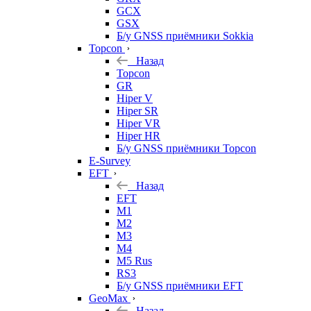
GCX
GSX
Б/у GNSS приёмники Sokkia
Topcon
Назад
Topcon
GR
Hiper V
Hiper SR
Hiper VR
Hiper HR
Б/у GNSS приёмники Topcon
E-Survey
EFT
Назад
EFT
M1
M2
M3
M4
M5 Rus
RS3
Б/у GNSS приёмники EFT
GeoMax
Назад