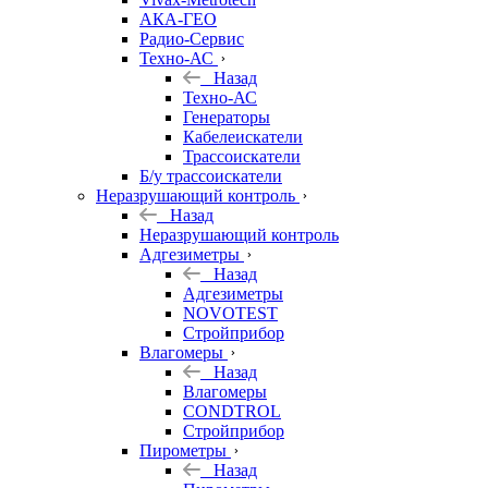
АКА-ГЕО
Радио-Сервис
Техно-АС
Назад
Техно-АС
Генераторы
Кабелеискатели
Трассоискатели
Б/у трассоискатели
Неразрушающий контроль
Назад
Неразрушающий контроль
Адгезиметры
Назад
Адгезиметры
NOVOTEST
Стройприбор
Влагомеры
Назад
Влагомеры
CONDTROL
Стройприбор
Пирометры
Назад