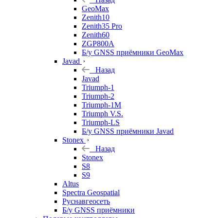
GeoMax
Zenith10
Zenith35 Pro
Zenith60
ZGP800A
Б/у GNSS приёмники GeoMax
Javad
Назад
Javad
Triumph-1
Triumph-2
Triumph-1M
Triumph V.S.
Triumph-LS
Б/у GNSS приёмники Javad
Stonex
Назад
Stonex
S8
S9
Altus
Spectra Geospatial
Руснавгеосеть
Б/у GNSS приёмники