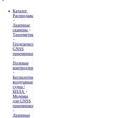
Каталог
Распродажа
Лазерные
сканеры
Тахеометры
Геодезические
GNSS
приемники
Полевые
контроллеры
Беспилотные
воздушные
судна /
БПЛА
Модемы
для GNSS
приемников
Лазерные