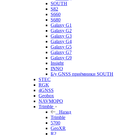
SOUTH
S82
S660
S680
Galaxy G1
Galaxy G2
Galaxy G3
Galaxy G4
Galaxy G5
Galaxy G7
Galaxy G9
Insight
INNO
Б/у GNSS приёмники SOUTH
STEC
RGK
4GNSS
Geobox
NAVMOPO
Trimble
Назад
Trimble
5700
GeoXR
R2