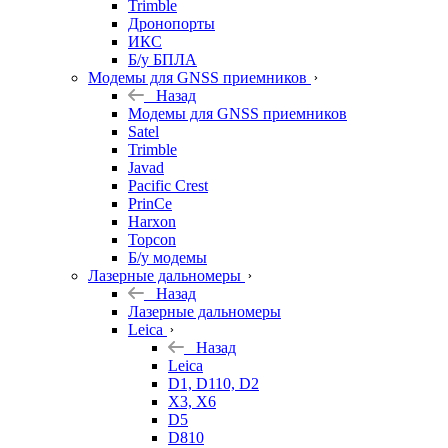
Trimble
Дронопорты
ИКС
Б/у БПЛА
Модемы для GNSS приемников
Назад
Модемы для GNSS приемников
Satel
Trimble
Javad
Pacific Crest
PrinCe
Harxon
Topcon
Б/у модемы
Лазерные дальномеры
Назад
Лазерные дальномеры
Leica
Назад
Leica
D1, D110, D2
X3, X6
D5
D810