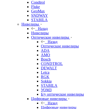
Condtrol
Fluke
GeoMax
SNDWAY
STABILA
Нивелиры
Назад
Нивелиры
Оптические нивелиры
Назад
Оптические нивелиры
ADA
AMO
Bosch
CONDTROL
DEWALT
Leica
RGK
Sokkia
STABILA
УОМЗ
Б/у оптические нивелиры
Цифровые нивелиры
Назад
Цифровые нивелиры