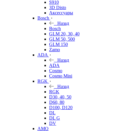
S910
3D Disto
Аксессуары
Bosch
Назад
Bosch
GLM 20, 30, 40
GLM 50, 500
GLM 150
Zamo
ADA
Назад
ADA
Cosmo
Cosmo Mini
RGK
Назад
RGK
D30, 40, 50
D60, 80
D100, D120
DL
DL G
DV
AMO