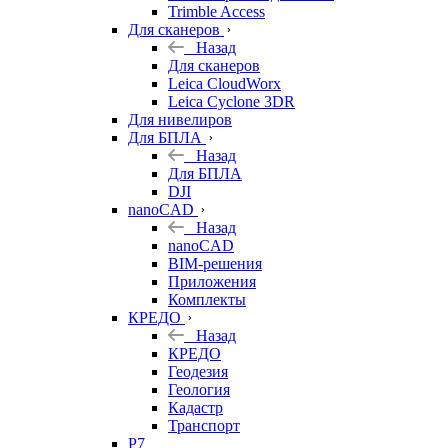
Trimble Access
Для сканеров
Назад
Для сканеров
Leica CloudWorx
Leica Cyclone 3DR
Для нивелиров
Для БПЛА
Назад
Для БПЛА
DJI
nanoCAD
Назад
nanoCAD
BIM-решения
Приложения
Комплекты
КРЕДО
Назад
КРЕДО
Геодезия
Геология
Кадастр
Транспорт
Р7