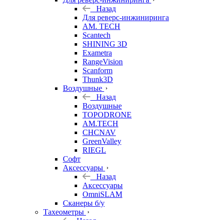
Назад
Для реверс-инжиниринга
AM. TECH
Scantech
SHINING 3D
Exametra
RangeVision
Scanform
Thunk3D
Воздушные
Назад
Воздушные
TOPODRONE
AM.TECH
CHCNAV
GreenValley
RIEGL
Софт
Аксессуары
Назад
Аксессуары
OmniSLAM
Сканеры б/у
Тахеометры