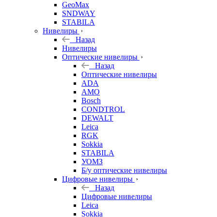
GeoMax
SNDWAY
STABILA
Нивелиры
Назад
Нивелиры
Оптические нивелиры
Назад
Оптические нивелиры
ADA
AMO
Bosch
CONDTROL
DEWALT
Leica
RGK
Sokkia
STABILA
УОМЗ
Б/у оптические нивелиры
Цифровые нивелиры
Назад
Цифровые нивелиры
Leica
Sokkia