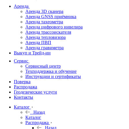
дальномеры
Аренда
Аренда 3D сканера
Нивелиры
Аренда GNSS приёмника
Аренда тахеометра
Теодолиты
Аренда цифрового нивелира
Аренда трассоискателя
Трассоискатели
Аренда тепловизора
Аренда ПВП
Неразрушающий
Аренда гравиметра
контроль
Выкуп и Трейд-ин
Аксессуары
Сервис
Софт
Сервисный центр
Георадары
Техподдержка и обучение
Инструкции и сертификаты
Акции
Поверка
Гидрография
Распродажа
Геодезические услуги
Подбор
Контакты
оборудования
по задачам
Каталог
Назад
Архив
Каталог
Геодезическое
Распродажа
оборудование
Назад