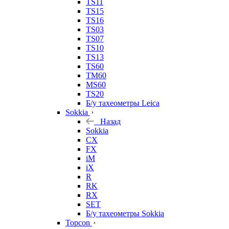
TS11
TS15
TS16
TS03
TS07
TS10
TS13
TS60
TM60
MS60
TS20
Б/у тахеометры Leica
Sokkia
Назад
Sokkia
CX
FX
iM
iX
R
RK
RX
SET
Б/у тахеометры Sokkia
Topcon