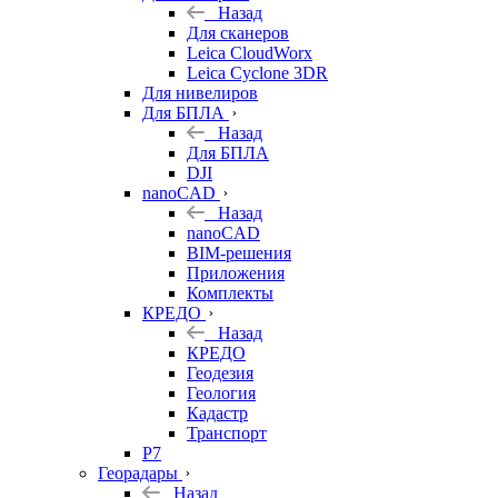
Назад
Для сканеров
Leica CloudWorx
Leica Cyclone 3DR
Для нивелиров
Для БПЛА
Назад
Для БПЛА
DJI
nanoCAD
Назад
nanoCAD
BIM-решения
Приложения
Комплекты
КРЕДО
Назад
КРЕДО
Геодезия
Геология
Кадастр
Транспорт
Р7
Георадары
Назад