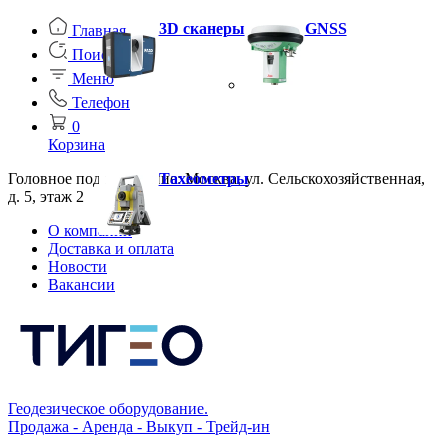
3D сканеры
GNSS
Главная
Поиск
Меню
Телефон
0
Корзина
Головное подразделение: Москва, ул. Сельскохозяйственная,
Тахеометры
д. 5, этаж 2
О компании
Доставка и оплата
Новости
Вакансии
Геодезическое оборудование.
Продажа - Аренда - Выкуп - Трейд-ин