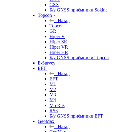
GSX
Б/у GNSS приёмники Sokkia
Topcon
Назад
Topcon
GR
Hiper V
Hiper SR
Hiper VR
Hiper HR
Б/у GNSS приёмники Topcon
E-Survey
EFT
Назад
EFT
M1
M2
M3
M4
M5 Rus
RS3
Б/у GNSS приёмники EFT
GeoMax
Назад
GeoMax