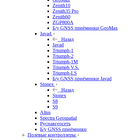
Zenith10
Zenith35 Pro
Zenith60
ZGP800A
Б/у GNSS приёмники GeoMax
Javad
Назад
Javad
Triumph-1
Triumph-2
Triumph-1M
Triumph V.S.
Triumph-LS
Б/у GNSS приёмники Javad
Stonex
Назад
Stonex
S8
S9
Altus
Spectra Geospatial
Руснавгеосеть
Б/у GNSS приёмники
Полевые контроллеры