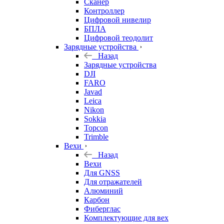
Сканер
Контроллер
Цифровой нивелир
БПЛА
Цифровой теодолит
Зарядные устройства
Назад
Зарядные устройства
DJI
FARO
Javad
Leica
Nikon
Sokkia
Topcon
Trimble
Вехи
Назад
Вехи
Для GNSS
Для отражателей
Алюминий
Карбон
Фиберглас
Комплектующие для вех