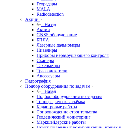
Георадары
MALA
Radiodetection
Акции
Назад
Акции
GNSS оборудование
БПЛА
Лазерные дальномеры
Нивелиры
Приборы неразрушающего контроля
Сканеры
Тахеометры
Трассоискатели
Аксессуары
Гидрография
Подбор оборудования по задачам
Назад
Подбор оборудования по задачам
Топографическая съёмка
Кадастровые работы
Сопровождение строительства
Геодезический мониторинг
Маркшейдерские работы
Поиск подземных коммуникаций, утечек и