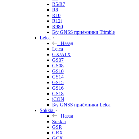
R5/R7
R8
R10
R12i
R980
Б/у GNSS приёмники Trimble
Leica
Назад
Leica
GX/ATX
GS07
GS08
GS10
GS14
GS15
GS16
GS18
iCON
Б/у GNSS приёмники Leica
Sokkia
Назад
Sokkia
GSR
GRX
GCX