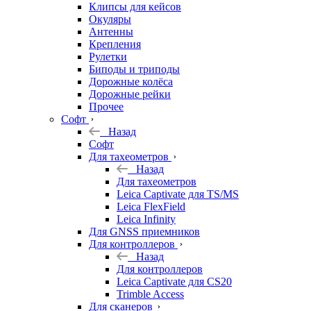
Клипсы для кейсов
Окуляры
Антенны
Крепления
Рулетки
Биподы и триподы
Дорожные колёса
Дорожные рейки
Прочее
Софт
Назад
Софт
Для тахеометров
Назад
Для тахеометров
Leica Captivate для TS/MS
Leica FlexField
Leica Infinity
Для GNSS приемников
Для контроллеров
Назад
Для контроллеров
Leica Captivate для CS20
Trimble Access
Для сканеров