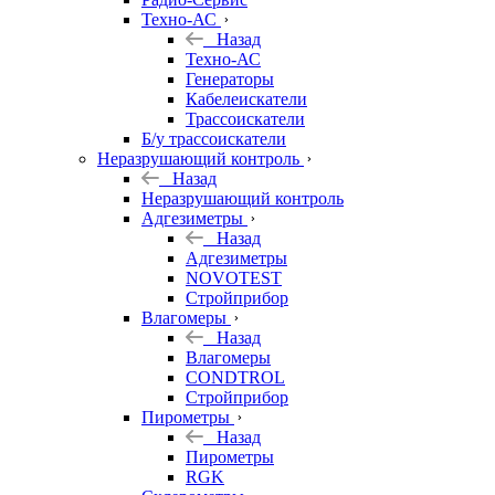
Техно-АС
Назад
Техно-АС
Генераторы
Кабелеискатели
Трассоискатели
Б/у трассоискатели
Неразрушающий контроль
Назад
Неразрушающий контроль
Адгезиметры
Назад
Адгезиметры
NOVOTEST
Стройприбор
Влагомеры
Назад
Влагомеры
CONDTROL
Стройприбор
Пирометры
Назад
Пирометры
RGK