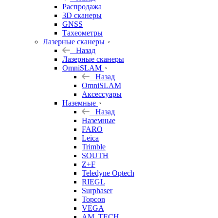
б/у
Распродажа
3D сканеры
GNSS
Тахеометры
Лазерные сканеры
Назад
Лазерные сканеры
OmniSLAM
Назад
OmniSLAM
Аксессуары
Наземные
Назад
Наземные
FARO
Leica
Trimble
SOUTH
Z+F
Teledyne Optech
RIEGL
Surphaser
Topcon
VEGA
AM. TECH