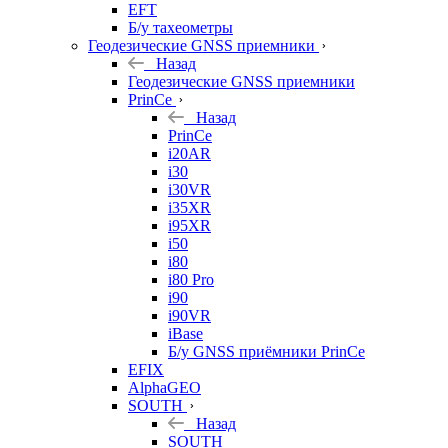
EFT
Б/у тахеометры
Геодезические GNSS приемники
Назад
Геодезические GNSS приемники
PrinCe
Назад
PrinCe
i20AR
i30
i30VR
i35XR
i95XR
i50
i80
i80 Pro
i90
i90VR
iBase
Б/у GNSS приёмники PrinCe
EFIX
AlphaGEO
SOUTH
Назад
SOUTH