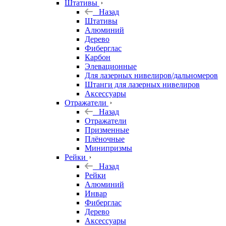
Штативы
Назад
Штативы
Алюминий
Дерево
Фиберглас
Карбон
Элевационные
Для лазерных нивелиров/дальномеров
Штанги для лазерных нивелиров
Аксессуары
Отражатели
Назад
Отражатели
Призменные
Плёночные
Минипризмы
Рейки
Назад
Рейки
Алюминий
Инвар
Фиберглас
Дерево
Аксессуары