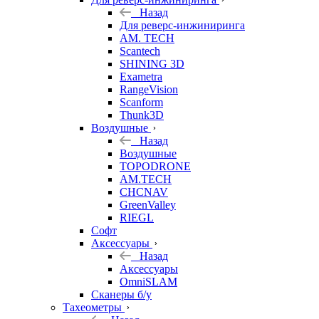
Назад
Для реверс-инжиниринга
AM. TECH
Scantech
SHINING 3D
Exametra
RangeVision
Scanform
Thunk3D
Воздушные
Назад
Воздушные
TOPODRONE
AM.TECH
CHCNAV
GreenValley
RIEGL
Софт
Аксессуары
Назад
Аксессуары
OmniSLAM
Сканеры б/у
Тахеометры