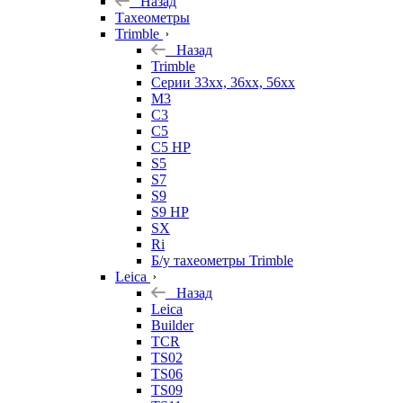
Назад
Тахеометры
Trimble
Назад
Trimble
Серии 33xx, 36xx, 56xx
M3
C3
C5
C5 HP
S5
S7
S9
S9 HP
SX
Ri
Б/у тахеометры Trimble
Leica
Назад
Leica
Builder
TCR
TS02
TS06
TS09