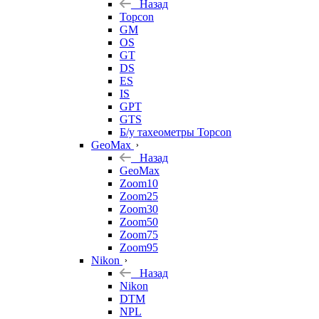
Назад
Topcon
GM
OS
GT
DS
ES
IS
GPT
GTS
Б/у тахеометры Topcon
GeoMax
Назад
GeoMax
Zoom10
Zoom25
Zoom30
Zoom50
Zoom75
Zoom95
Nikon
Назад
Nikon
DTM
NPL