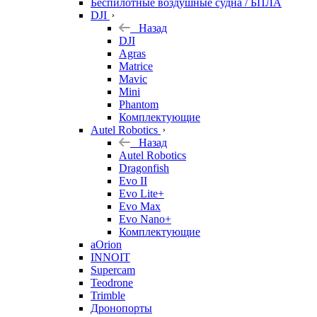
Беспилотные воздушные судна / БПЛА
DJI
Назад
DJI
Agras
Matrice
Mavic
Mini
Phantom
Комплектующие
Autel Robotics
Назад
Autel Robotics
Dragonfish
Evo II
Evo Lite+
Evo Max
Evo Nano+
Комплектующие
aOrion
INNOIT
Supercam
Teodrone
Trimble
Дронопорты