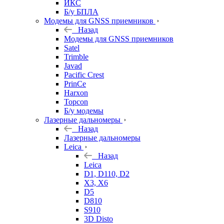
ИКС
Б/у БПЛА
Модемы для GNSS приемников
Назад
Модемы для GNSS приемников
Satel
Trimble
Javad
Pacific Crest
PrinCe
Harxon
Topcon
Б/у модемы
Лазерные дальномеры
Назад
Лазерные дальномеры
Leica
Назад
Leica
D1, D110, D2
X3, X6
D5
D810
S910
3D Disto