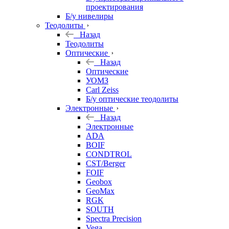
проектирования
Б/у нивелиры
Теодолиты
Назад
Теодолиты
Оптические
Назад
Оптические
УОМЗ
Carl Zeiss
Б/у оптические теодолиты
Электронные
Назад
Электронные
ADA
BOIF
CONDTROL
CST/Berger
FOIF
Geobox
GeoMax
RGK
SOUTH
Spectra Precision
Vega