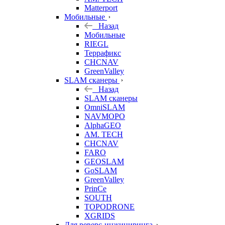
Matterport
Мобильные
Назад
Мобильные
RIEGL
Террафикс
CHCNAV
GreenValley
SLAM сканеры
Назад
SLAM сканеры
OmniSLAM
NAVMOPO
AlphaGEO
AM. TECH
CHCNAV
FARO
GEOSLAM
GoSLAM
GreenValley
PrinCe
SOUTH
TOPODRONE
XGRIDS
Для реверс-инжиниринга