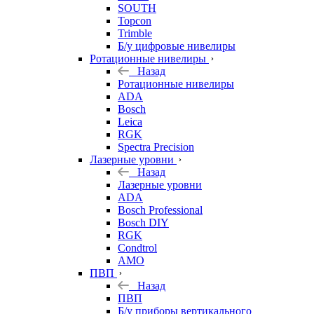
SOUTH
Topcon
Trimble
Б/у цифровые нивелиры
Ротационные нивелиры
Назад
Ротационные нивелиры
ADA
Bosch
Leica
RGK
Spectra Precision
Лазерные уровни
Назад
Лазерные уровни
ADA
Bosch Professional
Bosch DIY
RGK
Condtrol
AMO
ПВП
Назад
ПВП
Б/у приборы вертикального