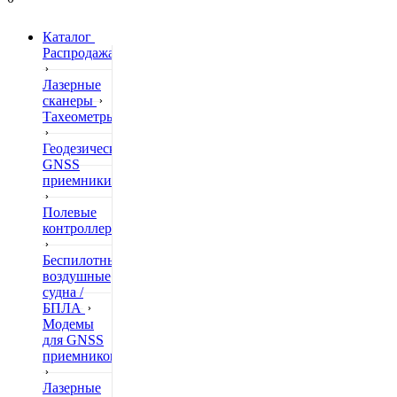
Каталог
Распродажа
Лазерные
сканеры
Тахеометры
Геодезические
GNSS
приемники
Полевые
контроллеры
Беспилотные
воздушные
судна /
БПЛА
Модемы
для GNSS
приемников
Лазерные