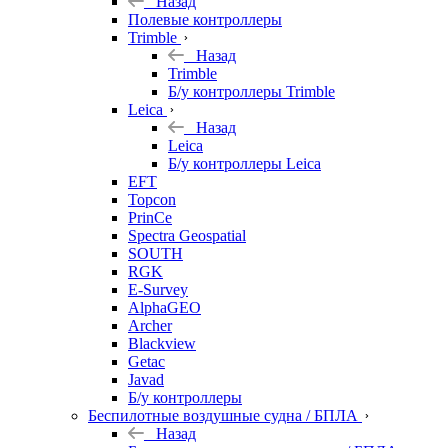
Назад
Полевые контроллеры
Trimble
Назад
Trimble
Б/у контроллеры Trimble
Leica
Назад
Leica
Б/у контроллеры Leica
EFT
Topcon
PrinCe
Spectra Geospatial
SOUTH
RGK
E-Survey
AlphaGEO
Archer
Blackview
Getac
Javad
Б/у контроллеры
Беспилотные воздушные судна / БПЛА
Назад