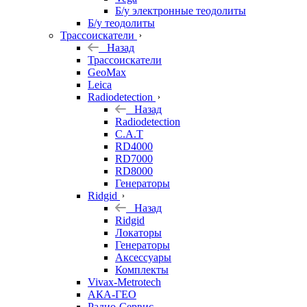
Б/у электронные теодолиты
Б/у теодолиты
Трассоискатели
Назад
Трассоискатели
GeoMax
Leica
Radiodetection
Назад
Radiodetection
C.A.T
RD4000
RD7000
RD8000
Генераторы
Ridgid
Назад
Ridgid
Локаторы
Генераторы
Аксессуары
Комплекты
Vivax-Metrotech
АКА-ГЕО
Радио-Сервис