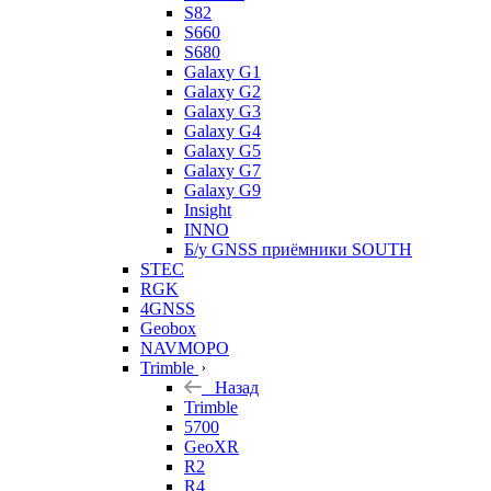
S82
S660
S680
Galaxy G1
Galaxy G2
Galaxy G3
Galaxy G4
Galaxy G5
Galaxy G7
Galaxy G9
Insight
INNO
Б/у GNSS приёмники SOUTH
STEC
RGK
4GNSS
Geobox
NAVMOPO
Trimble
Назад
Trimble
5700
GeoXR
R2
R4