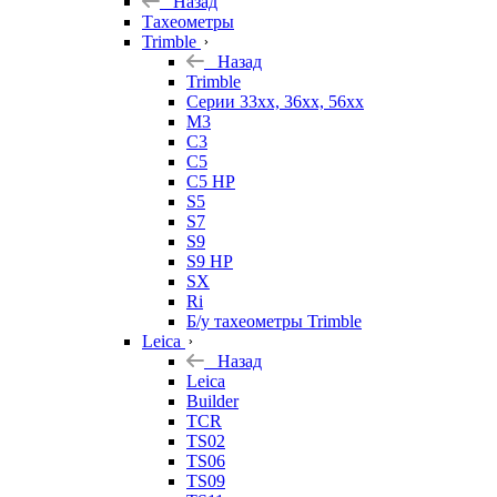
Назад
Тахеометры
Trimble
Назад
Trimble
Серии 33xx, 36xx, 56xx
M3
C3
C5
C5 HP
S5
S7
S9
S9 HP
SX
Ri
Б/у тахеометры Trimble
Leica
Назад
Leica
Builder
TCR
TS02
TS06
TS09