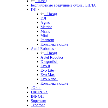
Назад
Беспилотные воздушные судна / БПЛА
DJI
Назад
DJI
Agras
Matrice
Mavic
Mini
Phantom
Комплектующие
Autel Robotics
Назад
Autel Robotics
Dragonfish
Evo II
Evo Lite+
Evo Max
Evo Nano+
Комплектующие
aOrion
DRONAX
INNOIT
Supercam
Teodrone