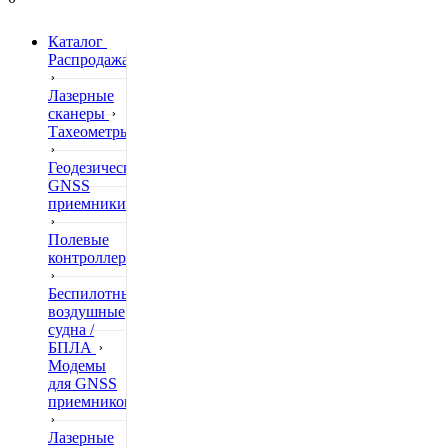
Каталог
Распродажа
Лазерные
сканеры
Тахеометры
Геодезические
GNSS
приемники
Полевые
контроллеры
Беспилотные
воздушные
судна /
БПЛА
Модемы
для GNSS
приемников
Лазерные