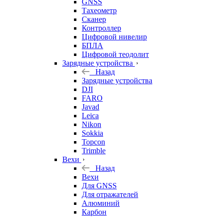
GNSS
Тахеометр
Сканер
Контроллер
Цифровой нивелир
БПЛА
Цифровой теодолит
Зарядные устройства
Назад
Зарядные устройства
DJI
FARO
Javad
Leica
Nikon
Sokkia
Topcon
Trimble
Вехи
Назад
Вехи
Для GNSS
Для отражателей
Алюминий
Карбон