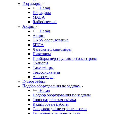
Георадары
Назад
Георадары
MALA
Radiodetection
Акции
Назад
Акции
GNSS оборудование
БПЛА
Лазерные дальномеры
Нивелиры
Приборы неразрушающего контроля
Сканеры
Тахеометры
Трассоискатели
Аксессуары
Гидрография
Подбор оборудования по задачам
Назад
Подбор оборудования по задачам
Топографическая съёмка
Кадастровые работы
Сопровождение строительства
Геодезический мониторинг