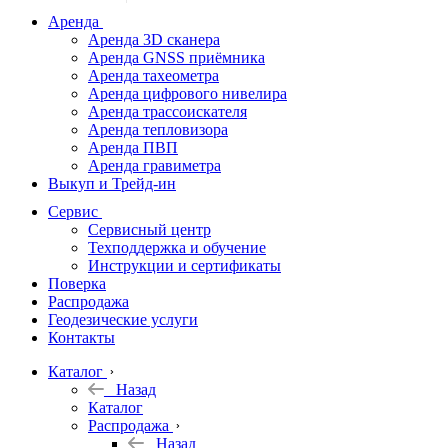
дальномеры
Аренда
Аренда 3D сканера
Нивелиры
Аренда GNSS приёмника
Аренда тахеометра
Теодолиты
Аренда цифрового нивелира
Аренда трассоискателя
Трассоискатели
Аренда тепловизора
Аренда ПВП
Неразрушающий
Аренда гравиметра
контроль
Выкуп и Трейд-ин
Аксессуары
Сервис
Софт
Сервисный центр
Георадары
Техподдержка и обучение
Инструкции и сертификаты
Акции
Поверка
Гидрография
Распродажа
Геодезические услуги
Подбор
Контакты
оборудования
по задачам
Каталог
Назад
Архив
Каталог
Геодезическое
Распродажа
оборудование
Назад