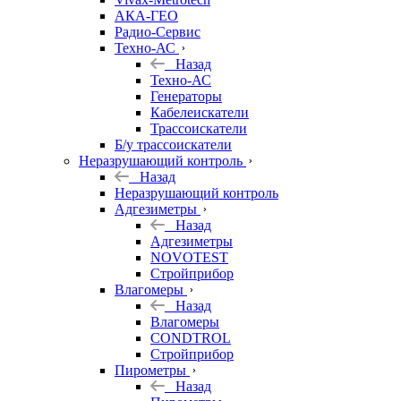
АКА-ГЕО
Радио-Сервис
Техно-АС
Назад
Техно-АС
Генераторы
Кабелеискатели
Трассоискатели
Б/у трассоискатели
Неразрушающий контроль
Назад
Неразрушающий контроль
Адгезиметры
Назад
Адгезиметры
NOVOTEST
Стройприбор
Влагомеры
Назад
Влагомеры
CONDTROL
Стройприбор
Пирометры
Назад