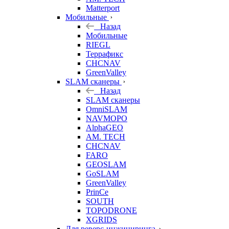
Matterport
Мобильные
Назад
Мобильные
RIEGL
Террафикс
CHCNAV
GreenValley
SLAM сканеры
Назад
SLAM сканеры
OmniSLAM
NAVMOPO
AlphaGEO
AM. TECH
CHCNAV
FARO
GEOSLAM
GoSLAM
GreenValley
PrinCe
SOUTH
TOPODRONE
XGRIDS
Для реверс-инжиниринга