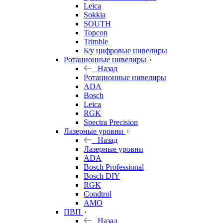
Leica
Sokkia
SOUTH
Topcon
Trimble
Б/у цифровые нивелиры
Ротационные нивелиры
Назад
Ротационные нивелиры
ADA
Bosch
Leica
RGK
Spectra Precision
Лазерные уровни
Назад
Лазерные уровни
ADA
Bosch Professional
Bosch DIY
RGK
Condtrol
AMO
ПВП
Назад