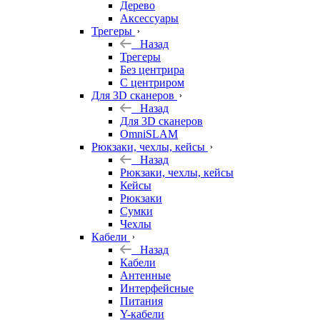
Дерево
Аксессуары
Трегеры
Назад
Трегеры
Без центрира
С центриром
Для 3D сканеров
Назад
Для 3D сканеров
OmniSLAM
Рюкзаки, чехлы, кейсы
Назад
Рюкзаки, чехлы, кейсы
Кейсы
Рюкзаки
Сумки
Чехлы
Кабели
Назад
Кабели
Антенные
Интерфейсные
Питания
Y-кабели