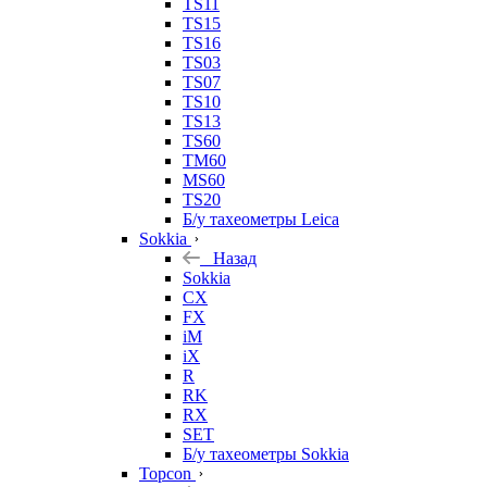
TS11
TS15
TS16
TS03
TS07
TS10
TS13
TS60
TM60
MS60
TS20
Б/у тахеометры Leica
Sokkia
Назад
Sokkia
CX
FX
iM
iX
R
RK
RX
SET
Б/у тахеометры Sokkia
Topcon