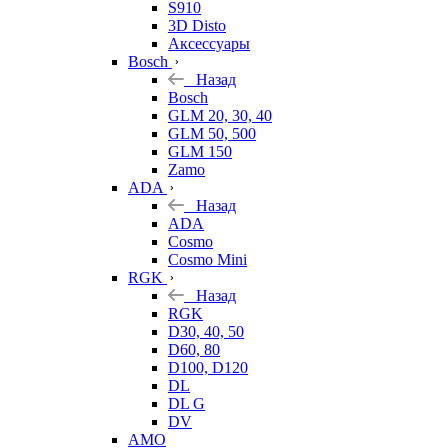
S910
3D Disto
Аксессуары
Bosch
Назад
Bosch
GLM 20, 30, 40
GLM 50, 500
GLM 150
Zamo
ADA
Назад
ADA
Cosmo
Cosmo Mini
RGK
Назад
RGK
D30, 40, 50
D60, 80
D100, D120
DL
DL G
DV
AMO