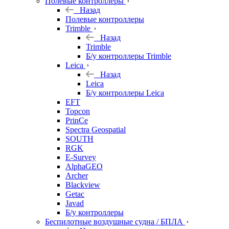
Полевые контроллеры
Назад
Полевые контроллеры
Trimble
Назад
Trimble
Б/у контроллеры Trimble
Leica
Назад
Leica
Б/у контроллеры Leica
EFT
Topcon
PrinCe
Spectra Geospatial
SOUTH
RGK
E-Survey
AlphaGEO
Archer
Blackview
Getac
Javad
Б/у контроллеры
Беспилотные воздушные судна / БПЛА