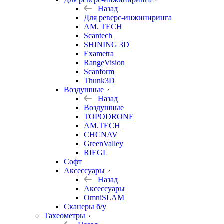
Назад
Для реверс-инжиниринга
AM. TECH
Scantech
SHINING 3D
Exametra
RangeVision
Scanform
Thunk3D
Воздушные
Назад
Воздушные
TOPODRONE
AM.TECH
CHCNAV
GreenValley
RIEGL
Софт
Аксессуары
Назад
Аксессуары
OmniSLAM
Сканеры б/у
Тахеометры