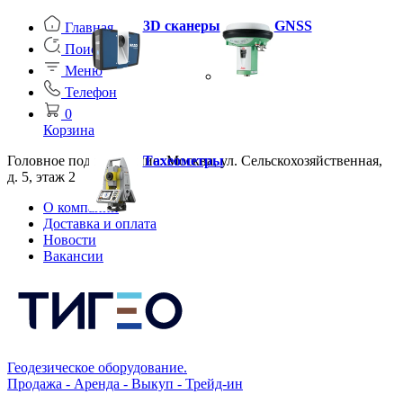
3D сканеры
GNSS
Главная
Поиск
Меню
Телефон
0
Корзина
Головное подразделение: Москва, ул. Сельскохозяйственная,
Тахеометры
д. 5, этаж 2
О компании
Доставка и оплата
Новости
Вакансии
Геодезическое оборудование.
Продажа - Аренда - Выкуп - Трейд-ин