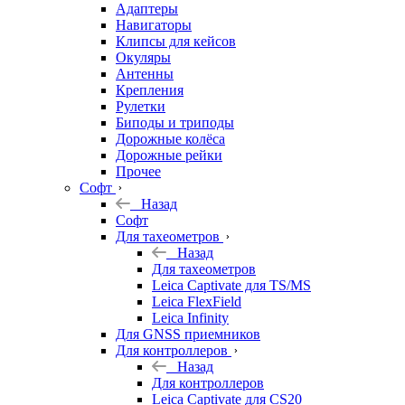
Адаптеры
Навигаторы
Клипсы для кейсов
Окуляры
Антенны
Крепления
Рулетки
Биподы и триподы
Дорожные колёса
Дорожные рейки
Прочее
Софт
Назад
Софт
Для тахеометров
Назад
Для тахеометров
Leica Captivate для TS/MS
Leica FlexField
Leica Infinity
Для GNSS приемников
Для контроллеров
Назад
Для контроллеров
Leica Captivate для CS20