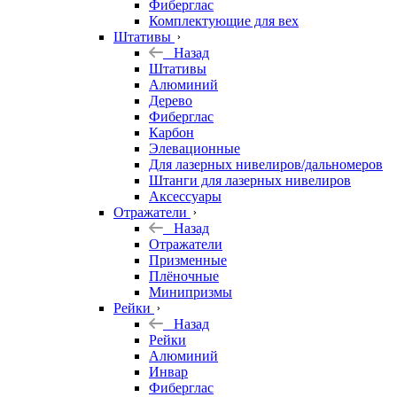
Фиберглас
Комплектующие для вех
Штативы
Назад
Штативы
Алюминий
Дерево
Фиберглас
Карбон
Элевационные
Для лазерных нивелиров/дальномеров
Штанги для лазерных нивелиров
Аксессуары
Отражатели
Назад
Отражатели
Призменные
Плёночные
Минипризмы
Рейки
Назад
Рейки
Алюминий
Инвар
Фиберглас