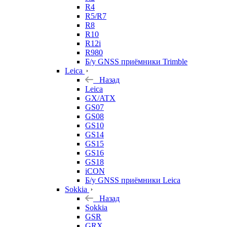
R4
R5/R7
R8
R10
R12i
R980
Б/у GNSS приёмники Trimble
Leica
Назад
Leica
GX/ATX
GS07
GS08
GS10
GS14
GS15
GS16
GS18
iCON
Б/у GNSS приёмники Leica
Sokkia
Назад
Sokkia
GSR
GRX