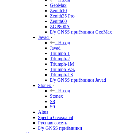
GeoMax
Zenith10
Zenith35 Pro
Zenith60
ZGP800A
Б/у GNSS приёмники GeoMax
Javad
Назад
Javad
Triumph-1
Triumph-2
Triumph-1M
Triumph V.S.
Triumph-LS
Б/у GNSS приёмники Javad
Stonex
Назад
Stonex
S8
S9
Altus
Spectra Geospatial
Руснавгеосеть
Б/у GNSS приёмники