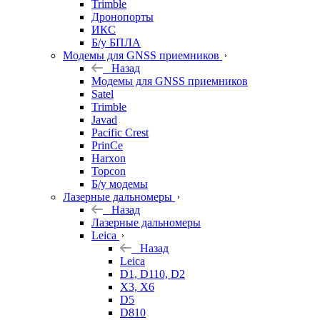
Trimble
Дронопорты
ИКС
Б/у БПЛА
Модемы для GNSS приемников
Назад
Модемы для GNSS приемников
Satel
Trimble
Javad
Pacific Crest
PrinCe
Harxon
Topcon
Б/у модемы
Лазерные дальномеры
Назад
Лазерные дальномеры
Leica
Назад
Leica
D1, D110, D2
X3, X6
D5
D810