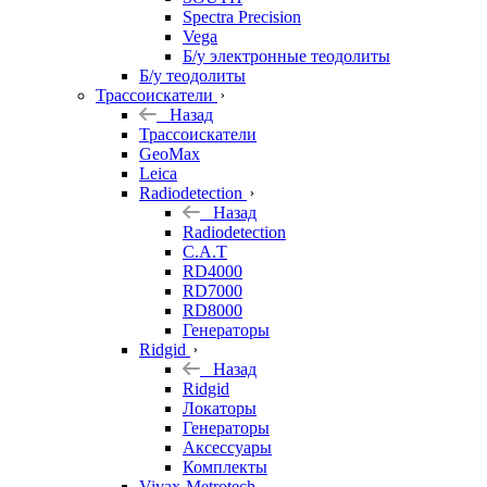
Spectra Precision
Vega
Б/у электронные теодолиты
Б/у теодолиты
Трассоискатели
Назад
Трассоискатели
GeoMax
Leica
Radiodetection
Назад
Radiodetection
C.A.T
RD4000
RD7000
RD8000
Генераторы
Ridgid
Назад
Ridgid
Локаторы
Генераторы
Аксессуары
Комплекты
Vivax-Metrotech