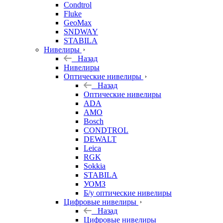
Condtrol
Fluke
GeoMax
SNDWAY
STABILA
Нивелиры
Назад
Нивелиры
Оптические нивелиры
Назад
Оптические нивелиры
ADA
AMO
Bosch
CONDTROL
DEWALT
Leica
RGK
Sokkia
STABILA
УОМЗ
Б/у оптические нивелиры
Цифровые нивелиры
Назад
Цифровые нивелиры