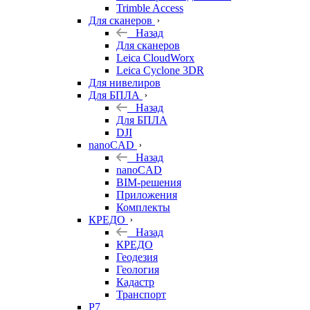
Trimble Access
Для сканеров
Назад
Для сканеров
Leica CloudWorx
Leica Cyclone 3DR
Для нивелиров
Для БПЛА
Назад
Для БПЛА
DJI
nanoCAD
Назад
nanoCAD
BIM-решения
Приложения
Комплекты
КРЕДО
Назад
КРЕДО
Геодезия
Геология
Кадастр
Транспорт
Р7