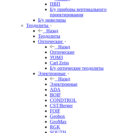
ПВП
Б/у приборы вертикального
проектирования
Б/у нивелиры
Теодолиты
Назад
Теодолиты
Оптические
Назад
Оптические
УОМЗ
Carl Zeiss
Б/у оптические теодолиты
Электронные
Назад
Электронные
ADA
BOIF
CONDTROL
CST/Berger
FOIF
Geobox
GeoMax
RGK
SOUTH