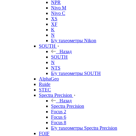
NPR
Nivo M
Nivo C
XS
XF
K
N
Б/у тахеометры Nikon
SOUTH
Назад
SOUTH
N
NTS
Б/у тахеометры SOUTH
AlphaGeo
Ruide
STEC
Spectra Precision
Назад
Spectra Precision
Focus 2
Focus 6
Focus 8
Б/у тахеометры Spectra Precision
FOIF