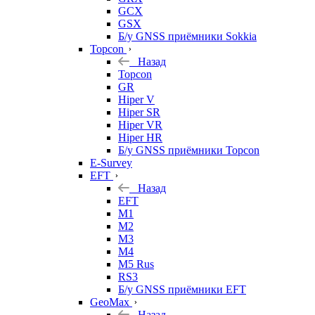
GCX
GSX
Б/у GNSS приёмники Sokkia
Topcon
Назад
Topcon
GR
Hiper V
Hiper SR
Hiper VR
Hiper HR
Б/у GNSS приёмники Topcon
E-Survey
EFT
Назад
EFT
M1
M2
M3
M4
M5 Rus
RS3
Б/у GNSS приёмники EFT
GeoMax
Назад