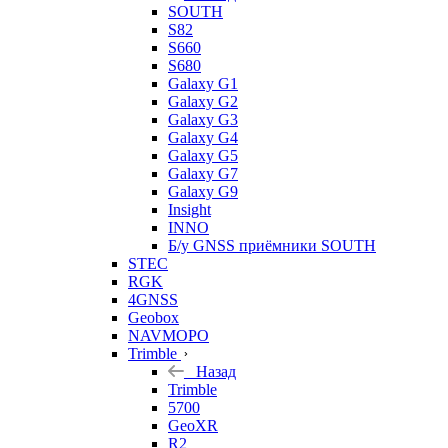
SOUTH
S82
S660
S680
Galaxy G1
Galaxy G2
Galaxy G3
Galaxy G4
Galaxy G5
Galaxy G7
Galaxy G9
Insight
INNO
Б/у GNSS приёмники SOUTH
STEC
RGK
4GNSS
Geobox
NAVMOPO
Trimble
Назад
Trimble
5700
GeoXR
R2