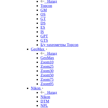
Назад
Topcon
GM
OS
GT
DS
ES
IS
GPT
GTS
Б/у тахеометры Topcon
GeoMax
Назад
GeoMax
Zoom10
Zoom25
Zoom30
Zoom50
Zoom75
Zoom95
Nikon
Назад
Nikon
DTM
NPL