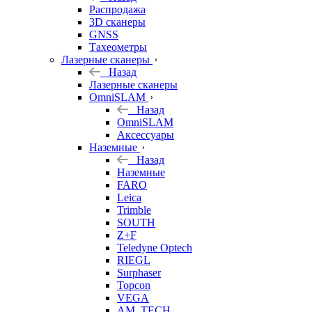
б/у
Распродажа
3D сканеры
GNSS
Тахеометры
Лазерные сканеры
Назад
Лазерные сканеры
OmniSLAM
Назад
OmniSLAM
Аксессуары
Наземные
Назад
Наземные
FARO
Leica
Trimble
SOUTH
Z+F
Teledyne Optech
RIEGL
Surphaser
Topcon
VEGA
AM. TECH