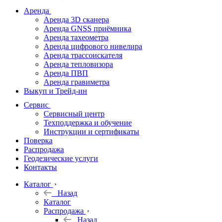
дальномеры
Аренда
Аренда 3D сканера
Нивелиры
Аренда GNSS приёмника
Аренда тахеометра
Теодолиты
Аренда цифрового нивелира
Аренда трассоискателя
Трассоискатели
Аренда тепловизора
Аренда ПВП
Неразрушающий
Аренда гравиметра
контроль
Выкуп и Трейд-ин
Аксессуары
Сервис
Софт
Сервисный центр
Георадары
Техподдержка и обучение
Инструкции и сертификаты
Акции
Поверка
Гидрография
Распродажа
Геодезические услуги
Подбор
Контакты
оборудования
по задачам
Каталог
Назад
Архив
Каталог
Геодезическое
Распродажа
оборудование
Назад