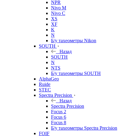
NPR
Nivo M
Nivo C
XS
XF
K
N
Б/у тахеометры Nikon
SOUTH
Назад
SOUTH
N
NTS
Б/у тахеометры SOUTH
AlphaGeo
Ruide
STEC
Spectra Precision
Назад
Spectra Precision
Focus 2
Focus 6
Focus 8
Б/у тахеометры Spectra Precision
FOIF