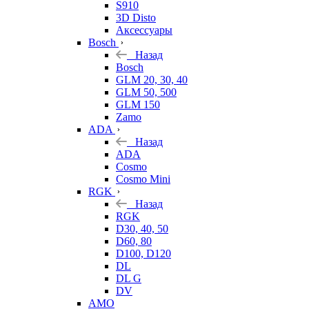
S910
3D Disto
Аксессуары
Bosch
Назад
Bosch
GLM 20, 30, 40
GLM 50, 500
GLM 150
Zamo
ADA
Назад
ADA
Cosmo
Cosmo Mini
RGK
Назад
RGK
D30, 40, 50
D60, 80
D100, D120
DL
DL G
DV
AMO