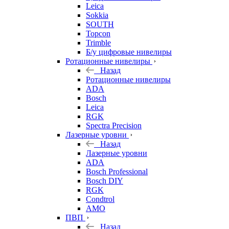
Leica
Sokkia
SOUTH
Topcon
Trimble
Б/у цифровые нивелиры
Ротационные нивелиры
Назад
Ротационные нивелиры
ADA
Bosch
Leica
RGK
Spectra Precision
Лазерные уровни
Назад
Лазерные уровни
ADA
Bosch Professional
Bosch DIY
RGK
Condtrol
AMO
ПВП
Назад