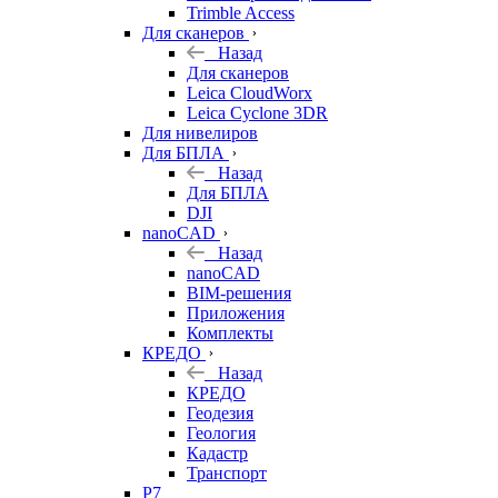
Trimble Access
Для сканеров
Назад
Для сканеров
Leica CloudWorx
Leica Cyclone 3DR
Для нивелиров
Для БПЛА
Назад
Для БПЛА
DJI
nanoCAD
Назад
nanoCAD
BIM-решения
Приложения
Комплекты
КРЕДО
Назад
КРЕДО
Геодезия
Геология
Кадастр
Транспорт
Р7