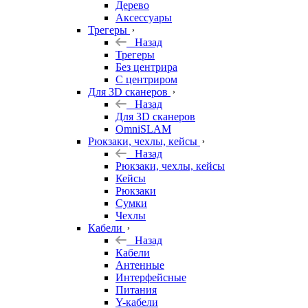
Дерево
Аксессуары
Трегеры
Назад
Трегеры
Без центрира
С центриром
Для 3D сканеров
Назад
Для 3D сканеров
OmniSLAM
Рюкзаки, чехлы, кейсы
Назад
Рюкзаки, чехлы, кейсы
Кейсы
Рюкзаки
Сумки
Чехлы
Кабели
Назад
Кабели
Антенные
Интерфейсные
Питания
Y-кабели