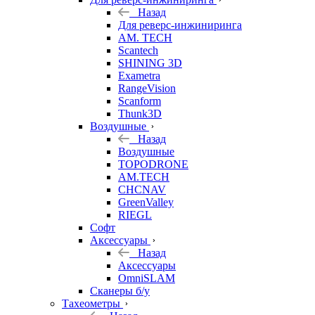
Назад
Для реверс-инжиниринга
AM. TECH
Scantech
SHINING 3D
Exametra
RangeVision
Scanform
Thunk3D
Воздушные
Назад
Воздушные
TOPODRONE
AM.TECH
CHCNAV
GreenValley
RIEGL
Софт
Аксессуары
Назад
Аксессуары
OmniSLAM
Сканеры б/у
Тахеометры