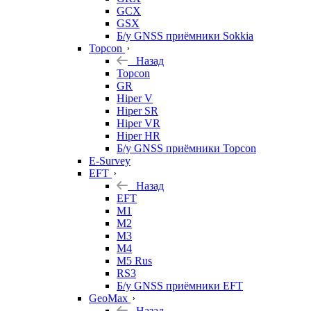
GCX
GSX
Б/у GNSS приёмники Sokkia
Topcon
Назад
Topcon
GR
Hiper V
Hiper SR
Hiper VR
Hiper HR
Б/у GNSS приёмники Topcon
E-Survey
EFT
Назад
EFT
M1
M2
M3
M4
M5 Rus
RS3
Б/у GNSS приёмники EFT
GeoMax
Назад