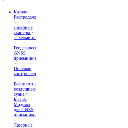
Каталог
Распродажа
Лазерные
сканеры
Тахеометры
Геодезические
GNSS
приемники
Полевые
контроллеры
Беспилотные
воздушные
судна /
БПЛА
Модемы
для GNSS
приемников
Лазерные