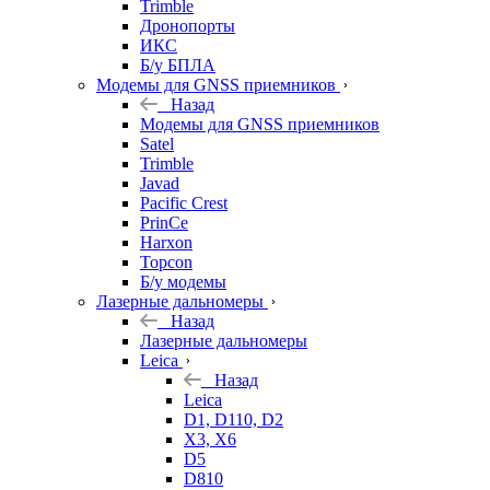
Trimble
Дронопорты
ИКС
Б/у БПЛА
Модемы для GNSS приемников
Назад
Модемы для GNSS приемников
Satel
Trimble
Javad
Pacific Crest
PrinCe
Harxon
Topcon
Б/у модемы
Лазерные дальномеры
Назад
Лазерные дальномеры
Leica
Назад
Leica
D1, D110, D2
X3, X6
D5
D810