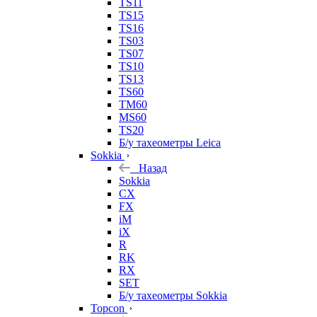
TS11
TS15
TS16
TS03
TS07
TS10
TS13
TS60
TM60
MS60
TS20
Б/у тахеометры Leica
Sokkia
Назад
Sokkia
CX
FX
iM
iX
R
RK
RX
SET
Б/у тахеометры Sokkia
Topcon