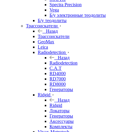
Spectra Precision
Vega
Б/у электронные теодолиты
Б/у теодолиты
Трассоискатели
Назад
Трассоискатели
GeoMax
Leica
Radiodetection
Назад
Radiodetection
C.A.T
RD4000
RD7000
RD8000
Генераторы
Ridgid
Назад
Ridgid
Локаторы
Генераторы
Аксессуары
Комплекты
Vivax-Metrotech