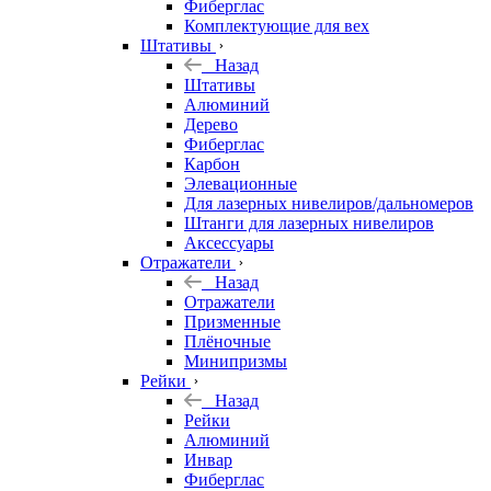
Фиберглас
Комплектующие для вех
Штативы
Назад
Штативы
Алюминий
Дерево
Фиберглас
Карбон
Элевационные
Для лазерных нивелиров/дальномеров
Штанги для лазерных нивелиров
Аксессуары
Отражатели
Назад
Отражатели
Призменные
Плёночные
Минипризмы
Рейки
Назад
Рейки
Алюминий
Инвар
Фиберглас