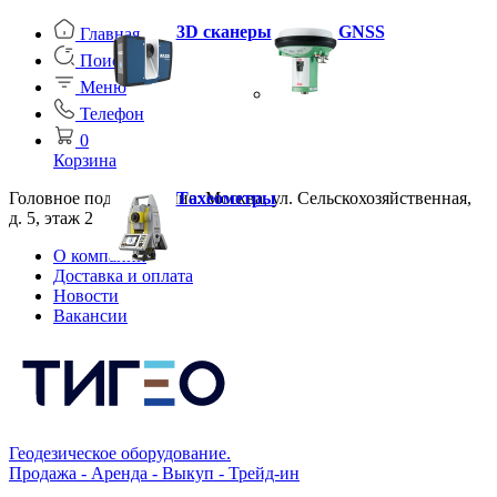
3D сканеры
GNSS
Главная
Поиск
Меню
Телефон
0
Корзина
Головное подразделение: Москва, ул. Сельскохозяйственная,
Тахеометры
д. 5, этаж 2
О компании
Доставка и оплата
Новости
Вакансии
Геодезическое оборудование.
Продажа - Аренда - Выкуп - Трейд-ин