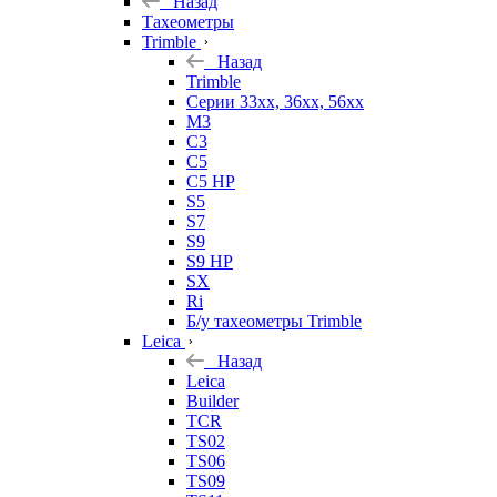
Назад
Тахеометры
Trimble
Назад
Trimble
Серии 33xx, 36xx, 56xx
M3
C3
C5
C5 HP
S5
S7
S9
S9 HP
SX
Ri
Б/у тахеометры Trimble
Leica
Назад
Leica
Builder
TCR
TS02
TS06
TS09