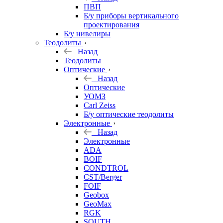
ПВП
Б/у приборы вертикального
проектирования
Б/у нивелиры
Теодолиты
Назад
Теодолиты
Оптические
Назад
Оптические
УОМЗ
Carl Zeiss
Б/у оптические теодолиты
Электронные
Назад
Электронные
ADA
BOIF
CONDTROL
CST/Berger
FOIF
Geobox
GeoMax
RGK
SOUTH