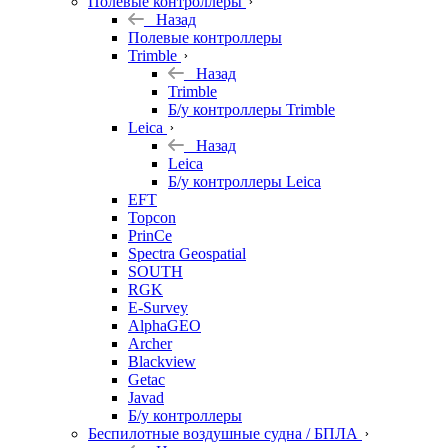
Полевые контроллеры
Назад
Полевые контроллеры
Trimble
Назад
Trimble
Б/у контроллеры Trimble
Leica
Назад
Leica
Б/у контроллеры Leica
EFT
Topcon
PrinCe
Spectra Geospatial
SOUTH
RGK
E-Survey
AlphaGEO
Archer
Blackview
Getac
Javad
Б/у контроллеры
Беспилотные воздушные судна / БПЛА