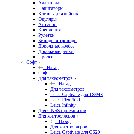
Адаптеры
Навигаторы
Клипсы для кейсов
Окуляры
Антенны
Крепления
Рулетки
Биподы и триподы
Дорожные колёса
Дорожные рейки
Прочее
Софт
Назад
Софт
Для тахеометров
Назад
Для тахеометров
Leica Captivate для TS/MS
Leica FlexField
Leica Infinity
Для GNSS приемников
Для контроллеров
Назад
Для контроллеров
Leica Captivate для CS20