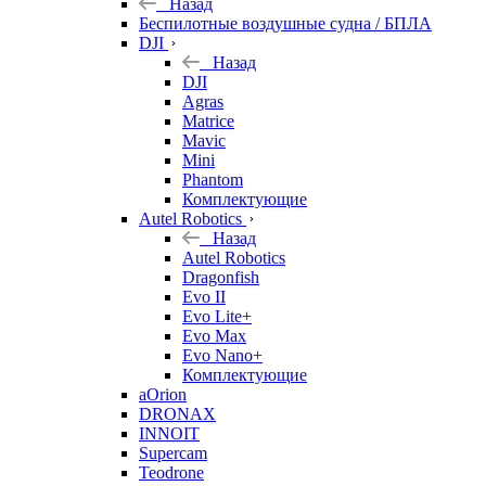
Назад
Беспилотные воздушные судна / БПЛА
DJI
Назад
DJI
Agras
Matrice
Mavic
Mini
Phantom
Комплектующие
Autel Robotics
Назад
Autel Robotics
Dragonfish
Evo II
Evo Lite+
Evo Max
Evo Nano+
Комплектующие
aOrion
DRONAX
INNOIT
Supercam
Teodrone