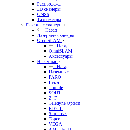
б/у
Распродажа
3D сканеры
GNSS
Тахеометры
Лазерные сканеры
Назад
Лазерные сканеры
OmniSLAM
Назад
OmniSLAM
Аксессуары
Наземные
Назад
Наземные
FARO
Leica
Trimble
SOUTH
Z+F
Teledyne Optech
RIEGL
Surphaser
Topcon
VEGA
AM. TECH