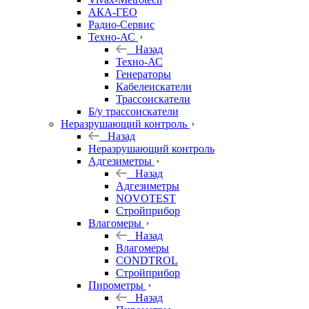
АКА-ГЕО
Радио-Сервис
Техно-АС
Назад
Техно-АС
Генераторы
Кабелеискатели
Трассоискатели
Б/у трассоискатели
Неразрушающий контроль
Назад
Неразрушающий контроль
Адгезиметры
Назад
Адгезиметры
NOVOTEST
Стройприбор
Влагомеры
Назад
Влагомеры
CONDTROL
Стройприбор
Пирометры
Назад