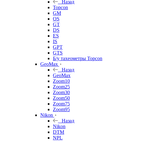
Назад
Topcon
GM
OS
GT
DS
ES
IS
GPT
GTS
Б/у тахеометры Topcon
GeoMax
Назад
GeoMax
Zoom10
Zoom25
Zoom30
Zoom50
Zoom75
Zoom95
Nikon
Назад
Nikon
DTM
NPL