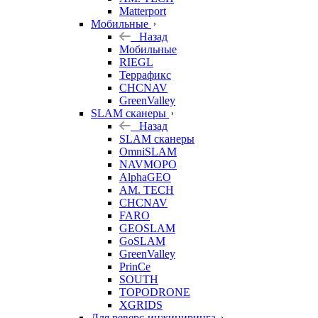
Matterport
Мобильные
Назад
Мобильные
RIEGL
Террафикс
CHCNAV
GreenValley
SLAM сканеры
Назад
SLAM сканеры
OmniSLAM
NAVMOPO
AlphaGEO
AM. TECH
CHCNAV
FARO
GEOSLAM
GoSLAM
GreenValley
PrinCe
SOUTH
TOPODRONE
XGRIDS
Для реверс-инжиниринга