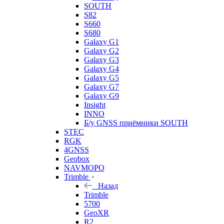
SOUTH
S82
S660
S680
Galaxy G1
Galaxy G2
Galaxy G3
Galaxy G4
Galaxy G5
Galaxy G7
Galaxy G9
Insight
INNO
Б/у GNSS приёмники SOUTH
STEC
RGK
4GNSS
Geobox
NAVMOPO
Trimble
Назад
Trimble
5700
GeoXR
R2