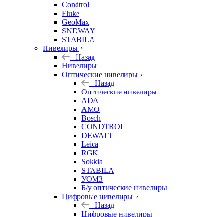
Condtrol
Fluke
GeoMax
SNDWAY
STABILA
Нивелиры
Назад
Нивелиры
Оптические нивелиры
Назад
Оптические нивелиры
ADA
AMO
Bosch
CONDTROL
DEWALT
Leica
RGK
Sokkia
STABILA
УОМЗ
Б/у оптические нивелиры
Цифровые нивелиры
Назад
Цифровые нивелиры