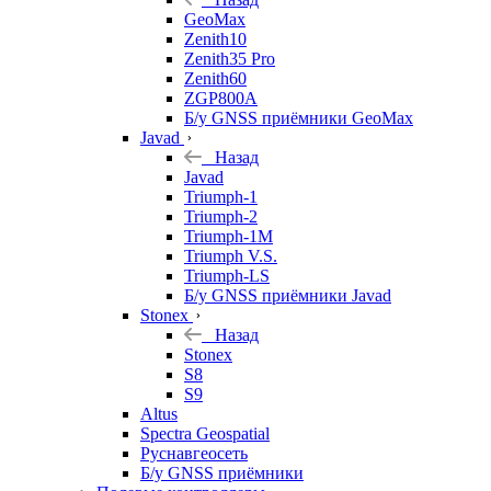
GeoMax
Zenith10
Zenith35 Pro
Zenith60
ZGP800A
Б/у GNSS приёмники GeoMax
Javad
Назад
Javad
Triumph-1
Triumph-2
Triumph-1M
Triumph V.S.
Triumph-LS
Б/у GNSS приёмники Javad
Stonex
Назад
Stonex
S8
S9
Altus
Spectra Geospatial
Руснавгеосеть
Б/у GNSS приёмники