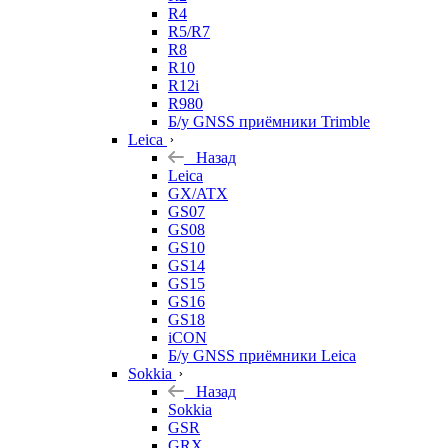
R4
R5/R7
R8
R10
R12i
R980
Б/у GNSS приёмники Trimble
Leica
Назад
Leica
GX/ATX
GS07
GS08
GS10
GS14
GS15
GS16
GS18
iCON
Б/у GNSS приёмники Leica
Sokkia
Назад
Sokkia
GSR
GRX