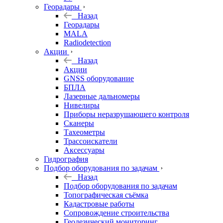
Георадары
Назад
Георадары
MALA
Radiodetection
Акции
Назад
Акции
GNSS оборудование
БПЛА
Лазерные дальномеры
Нивелиры
Приборы неразрушающего контроля
Сканеры
Тахеометры
Трассоискатели
Аксессуары
Гидрография
Подбор оборудования по задачам
Назад
Подбор оборудования по задачам
Топографическая съёмка
Кадастровые работы
Сопровождение строительства
Геодезический мониторинг