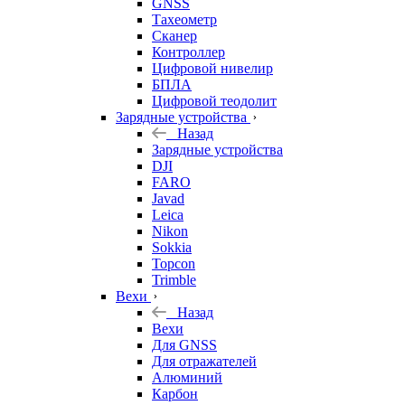
GNSS
Тахеометр
Сканер
Контроллер
Цифровой нивелир
БПЛА
Цифровой теодолит
Зарядные устройства
Назад
Зарядные устройства
DJI
FARO
Javad
Leica
Nikon
Sokkia
Topcon
Trimble
Вехи
Назад
Вехи
Для GNSS
Для отражателей
Алюминий
Карбон