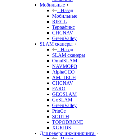
Мобильные
Назад
Мобильные
RIEGL
Террафикс
CHCNAV
GreenValley
SLAM сканеры
Назад
SLAM сканеры
OmniSLAM
NAVMOPO
AlphaGEO
AM. TECH
CHCNAV
FARO
GEOSLAM
GoSLAM
GreenValley
PrinCe
SOUTH
TOPODRONE
XGRIDS
Для реверс-инжиниринга
Назад