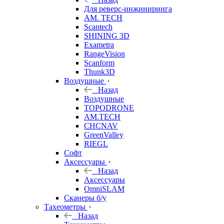
Для реверс-инжиниринга
AM. TECH
Scantech
SHINING 3D
Exametra
RangeVision
Scanform
Thunk3D
Воздушные
Назад
Воздушные
TOPODRONE
AM.TECH
CHCNAV
GreenValley
RIEGL
Софт
Аксессуары
Назад
Аксессуары
OmniSLAM
Сканеры б/у
Тахеометры
Назад