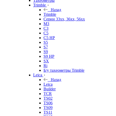
Тахеометры
Trimble
Назад
Trimble
Серии 33xx, 36xx, 56xx
M3
C3
C5
C5 HP
S5
S7
S9
S9 HP
SX
Ri
Б/у тахеометры Trimble
Leica
Назад
Leica
Builder
TCR
TS02
TS06
TS09
TS11