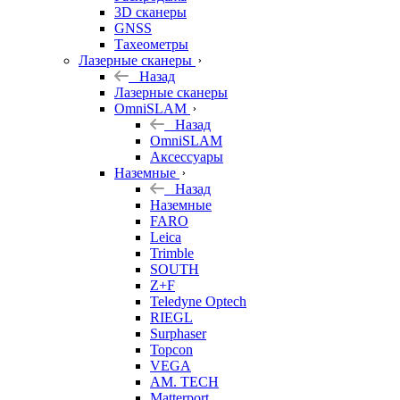
3D сканеры
GNSS
Тахеометры
Лазерные сканеры
Назад
Лазерные сканеры
OmniSLAM
Назад
OmniSLAM
Аксессуары
Наземные
Назад
Наземные
FARO
Leica
Trimble
SOUTH
Z+F
Teledyne Optech
RIEGL
Surphaser
Topcon
VEGA
AM. TECH
Matterport