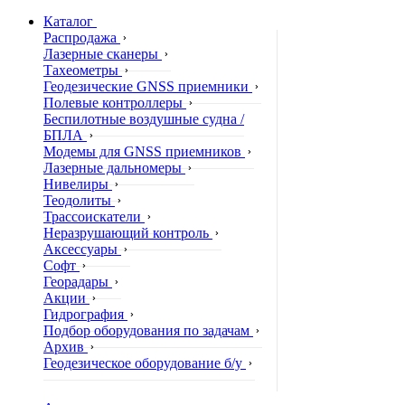
Каталог
Распродажа
Лазерные сканеры
Тахеометры
Геодезические GNSS приемники
Полевые контроллеры
Беспилотные воздушные судна /
БПЛА
Модемы для GNSS приемников
Лазерные дальномеры
Нивелиры
Теодолиты
Трассоискатели
Неразрушающий контроль
Аксессуары
Софт
Георадары
Акции
Гидрография
Подбор оборудования по задачам
Архив
Геодезическое оборудование б/у