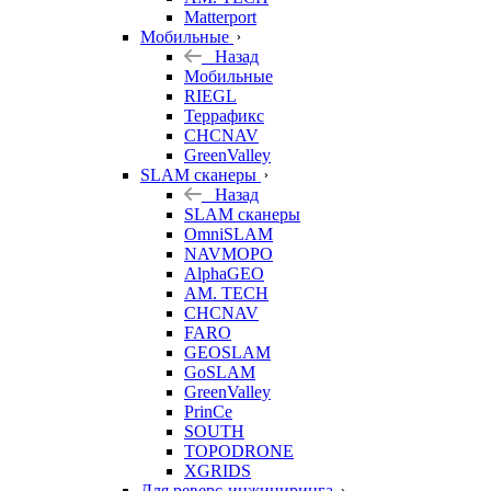
Matterport
Мобильные
Назад
Мобильные
RIEGL
Террафикс
CHCNAV
GreenValley
SLAM сканеры
Назад
SLAM сканеры
OmniSLAM
NAVMOPO
AlphaGEO
AM. TECH
CHCNAV
FARO
GEOSLAM
GoSLAM
GreenValley
PrinCe
SOUTH
TOPODRONE
XGRIDS
Для реверс-инжиниринга