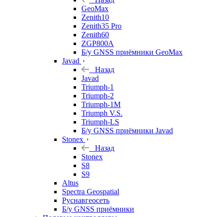
GeoMax
Zenith10
Zenith35 Pro
Zenith60
ZGP800A
Б/у GNSS приёмники GeoMax
Javad
Назад
Javad
Triumph-1
Triumph-2
Triumph-1M
Triumph V.S.
Triumph-LS
Б/у GNSS приёмники Javad
Stonex
Назад
Stonex
S8
S9
Altus
Spectra Geospatial
Руснавгеосеть
Б/у GNSS приёмники