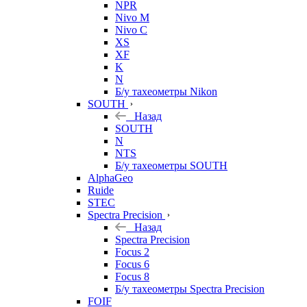
NPR
Nivo M
Nivo C
XS
XF
K
N
Б/у тахеометры Nikon
SOUTH
Назад
SOUTH
N
NTS
Б/у тахеометры SOUTH
AlphaGeo
Ruide
STEC
Spectra Precision
Назад
Spectra Precision
Focus 2
Focus 6
Focus 8
Б/у тахеометры Spectra Precision
FOIF