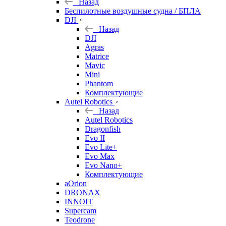
Назад
Беспилотные воздушные судна / БПЛА
DJI
Назад
DJI
Agras
Matrice
Mavic
Mini
Phantom
Комплектующие
Autel Robotics
Назад
Autel Robotics
Dragonfish
Evo II
Evo Lite+
Evo Max
Evo Nano+
Комплектующие
aOrion
DRONAX
INNOIT
Supercam
Teodrone