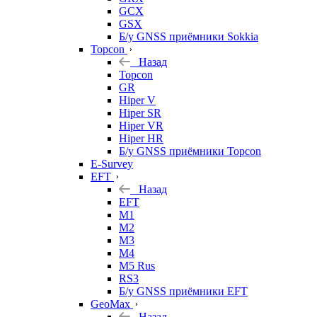
GCX
GSX
Б/у GNSS приёмники Sokkia
Topcon
Назад
Topcon
GR
Hiper V
Hiper SR
Hiper VR
Hiper HR
Б/у GNSS приёмники Topcon
E-Survey
EFT
Назад
EFT
M1
M2
M3
M4
M5 Rus
RS3
Б/у GNSS приёмники EFT
GeoMax
Назад