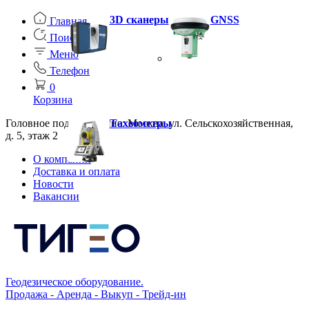
3D сканеры
GNSS
Главная
Поиск
Меню
Телефон
0
Корзина
Головное подразделение: Москва, ул. Сельскохозяйственная,
Тахеометры
д. 5, этаж 2
О компании
Доставка и оплата
Новости
Вакансии
Геодезическое оборудование.
Продажа - Аренда - Выкуп - Трейд-ин