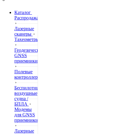
Каталог
Распродажа
Лазерные
сканеры
Тахеометры
Геодезические
GNSS
приемники
Полевые
контроллеры
Беспилотные
воздушные
судна /
БПЛА
Модемы
для GNSS
приемников
Лазерные