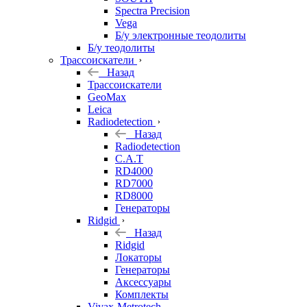
Spectra Precision
Vega
Б/у электронные теодолиты
Б/у теодолиты
Трассоискатели
Назад
Трассоискатели
GeoMax
Leica
Radiodetection
Назад
Radiodetection
C.A.T
RD4000
RD7000
RD8000
Генераторы
Ridgid
Назад
Ridgid
Локаторы
Генераторы
Аксессуары
Комплекты
Vivax-Metrotech