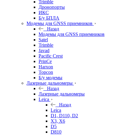
Trimble
Дронопорты
ИКС
Б/у БПЛА
Модемы для GNSS приемников
Назад
Модемы для GNSS приемников
Satel
Trimble
Javad
Pacific Crest
PrinCe
Harxon
Topcon
Б/у модемы
Лазерные дальномеры
Назад
Лазерные дальномеры
Leica
Назад
Leica
D1, D110, D2
X3, X6
D5
D810