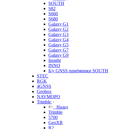
SOUTH
S82
S660
S680
Galaxy G1
Galaxy G2
Galaxy G3
Galaxy G4
Galaxy G5
Galaxy G7
Galaxy G9
Insight
INNO
Б/у GNSS приёмники SOUTH
STEC
RGK
4GNSS
Geobox
NAVMOPO
Trimble
Назад
Trimble
5700
GeoXR
R2