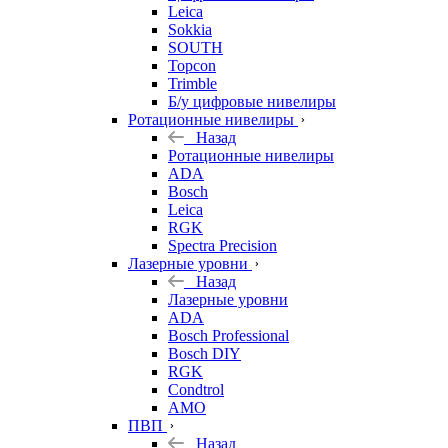
Leica
Sokkia
SOUTH
Topcon
Trimble
Б/у цифровые нивелиры
Ротационные нивелиры
Назад
Ротационные нивелиры
ADA
Bosch
Leica
RGK
Spectra Precision
Лазерные уровни
Назад
Лазерные уровни
ADA
Bosch Professional
Bosch DIY
RGK
Condtrol
AMO
ПВП
Назад