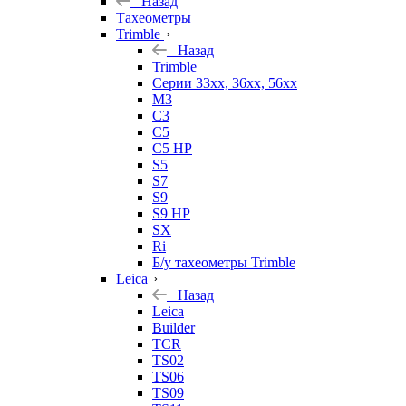
Назад
Тахеометры
Trimble
Назад
Trimble
Серии 33xx, 36xx, 56xx
M3
C3
C5
C5 HP
S5
S7
S9
S9 HP
SX
Ri
Б/у тахеометры Trimble
Leica
Назад
Leica
Builder
TCR
TS02
TS06
TS09