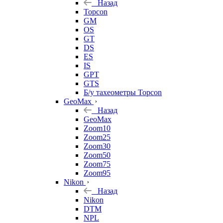
Назад
Topcon
GM
OS
GT
DS
ES
IS
GPT
GTS
Б/у тахеометры Topcon
GeoMax
Назад
GeoMax
Zoom10
Zoom25
Zoom30
Zoom50
Zoom75
Zoom95
Nikon
Назад
Nikon
DTM
NPL