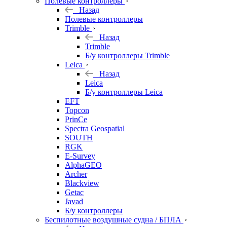
Полевые контроллеры
Назад
Полевые контроллеры
Trimble
Назад
Trimble
Б/у контроллеры Trimble
Leica
Назад
Leica
Б/у контроллеры Leica
EFT
Topcon
PrinCe
Spectra Geospatial
SOUTH
RGK
E-Survey
AlphaGEO
Archer
Blackview
Getac
Javad
Б/у контроллеры
Беспилотные воздушные судна / БПЛА