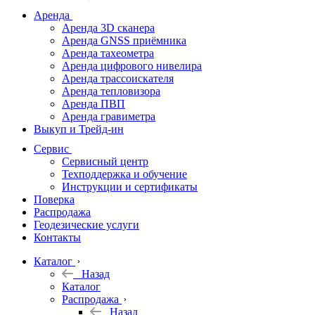
дальномеры
Аренда
Аренда 3D сканера
Нивелиры
Аренда GNSS приёмника
Аренда тахеометра
Теодолиты
Аренда цифрового нивелира
Аренда трассоискателя
Трассоискатели
Аренда тепловизора
Аренда ПВП
Неразрушающий
Аренда гравиметра
контроль
Выкуп и Трейд-ин
Аксессуары
Сервис
Софт
Сервисный центр
Георадары
Техподдержка и обучение
Инструкции и сертификаты
Акции
Поверка
Гидрография
Распродажа
Геодезические услуги
Подбор
Контакты
оборудования
по задачам
Каталог
Назад
Архив
Каталог
Геодезическое
Распродажа
оборудование
Назад