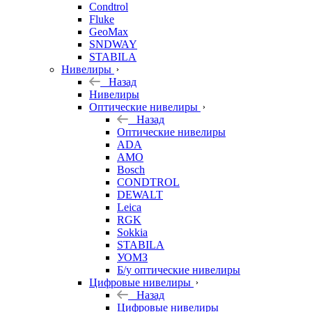
Condtrol
Fluke
GeoMax
SNDWAY
STABILA
Нивелиры
Назад
Нивелиры
Оптические нивелиры
Назад
Оптические нивелиры
ADA
AMO
Bosch
CONDTROL
DEWALT
Leica
RGK
Sokkia
STABILA
УОМЗ
Б/у оптические нивелиры
Цифровые нивелиры
Назад
Цифровые нивелиры