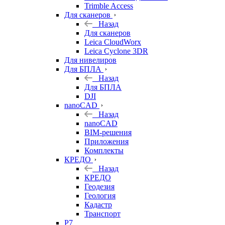
Trimble Access
Для сканеров
Назад
Для сканеров
Leica CloudWorx
Leica Cyclone 3DR
Для нивелиров
Для БПЛА
Назад
Для БПЛА
DJI
nanoCAD
Назад
nanoCAD
BIM-решения
Приложения
Комплекты
КРЕДО
Назад
КРЕДО
Геодезия
Геология
Кадастр
Транспорт
Р7