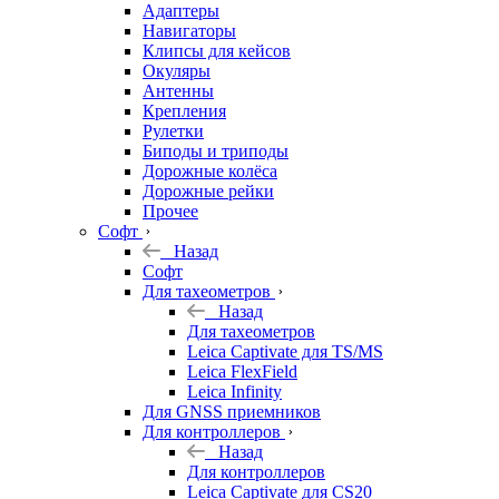
Адаптеры
Навигаторы
Клипсы для кейсов
Окуляры
Антенны
Крепления
Рулетки
Биподы и триподы
Дорожные колёса
Дорожные рейки
Прочее
Софт
Назад
Софт
Для тахеометров
Назад
Для тахеометров
Leica Captivate для TS/MS
Leica FlexField
Leica Infinity
Для GNSS приемников
Для контроллеров
Назад
Для контроллеров
Leica Captivate для CS20