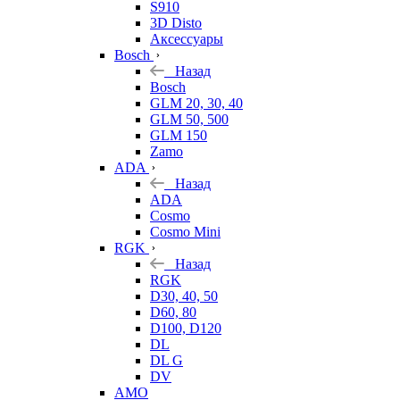
S910
3D Disto
Аксессуары
Bosch
Назад
Bosch
GLM 20, 30, 40
GLM 50, 500
GLM 150
Zamo
ADA
Назад
ADA
Cosmo
Cosmo Mini
RGK
Назад
RGK
D30, 40, 50
D60, 80
D100, D120
DL
DL G
DV
AMO