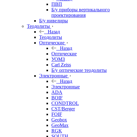
ПВП
Б/у приборы вертикального
проектирования
Б/у нивелиры
Теодолиты
Назад
Теодолиты
Оптические
Назад
Оптические
УОМЗ
Carl Zeiss
Б/у оптические теодолиты
Электронные
Назад
Электронные
ADA
BOIF
CONDTROL
CST/Berger
FOIF
Geobox
GeoMax
RGK
SOUTH