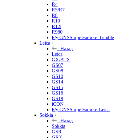
R4
R5/R7
R8
R10
R12i
R980
Б/у GNSS приёмники Trimble
Leica
Назад
Leica
GX/ATX
GS07
GS08
GS10
GS14
GS15
GS16
GS18
iCON
Б/у GNSS приёмники Leica
Sokkia
Назад
Sokkia
GSR
GRX