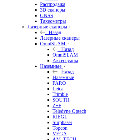
б/у
Распродажа
3D сканеры
GNSS
Тахеометры
Лазерные сканеры
Назад
Лазерные сканеры
OmniSLAM
Назад
OmniSLAM
Аксессуары
Наземные
Назад
Наземные
FARO
Leica
Trimble
SOUTH
Z+F
Teledyne Optech
RIEGL
Surphaser
Topcon
VEGA
AM. TECH