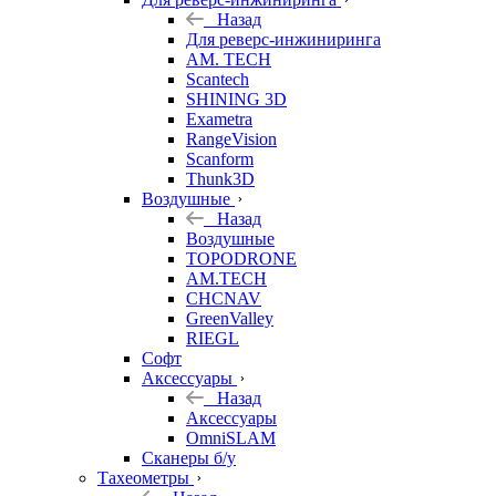
Назад
Для реверс-инжиниринга
AM. TECH
Scantech
SHINING 3D
Exametra
RangeVision
Scanform
Thunk3D
Воздушные
Назад
Воздушные
TOPODRONE
AM.TECH
CHCNAV
GreenValley
RIEGL
Софт
Аксессуары
Назад
Аксессуары
OmniSLAM
Сканеры б/у
Тахеометры