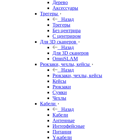
Дерево
Аксессуары
Трегеры
Назад
Трегеры
Без центрира
С центриром
Для 3D сканеров
Назад
Для 3D сканеров
OmniSLAM
Рюкзаки, чехлы, кейсы
Назад
Рюкзаки, чехлы, кейсы
Кейсы
Рюкзаки
Сумки
Чехлы
Кабели
Назад
Кабели
Антенные
Интерфейсные
Питания
Y-кабели