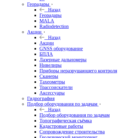
Георадары
Назад
Георадары
MALA
Radiodetection
Акции
Назад
Акции
GNSS оборудование
БПЛА
Лазерные дальномеры
Нивелиры
Приборы неразрушающего контроля
Сканеры
Тахеометры
Трассоискатели
Аксессуары
Гидрография
Подбор оборудования по задачам
Назад
Подбор оборудования по задачам
Топографическая съёмка
Кадастровые работы
Сопровождение строительства
Геодезический мониторинг