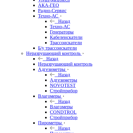
АКА-ГЕО
Радио-Сервис
Техно-АС
Назад
Техно-АС
Генераторы
Кабелеискатели
Трассоискатели
Б/у трассоискатели
Неразрушающий контроль
Назад
Неразрушающий контроль
Адгезиметры
Назад
Адгезиметры
NOVOTEST
Стройприбор
Влагомеры
Назад
Влагомеры
CONDTROL
Стройприбор
Пирометры
Назад