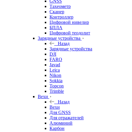
GNSS
Тахеометр
Сканер
Контроллер
Цифровой нивелир
БПЛА
Цифровой теодолит
Зарядные устройства
Назад
Зарядные устройства
DJI
FARO
Javad
Leica
Nikon
Sokkia
Topcon
Trimble
Вехи
Назад
Вехи
Для GNSS
Для отражателей
Алюминий
Карбон