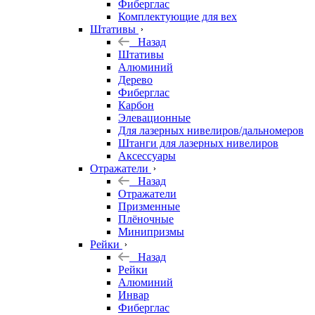
Фиберглас
Комплектующие для вех
Штативы
Назад
Штативы
Алюминий
Дерево
Фиберглас
Карбон
Элевационные
Для лазерных нивелиров/дальномеров
Штанги для лазерных нивелиров
Аксессуары
Отражатели
Назад
Отражатели
Призменные
Плёночные
Минипризмы
Рейки
Назад
Рейки
Алюминий
Инвар
Фиберглас