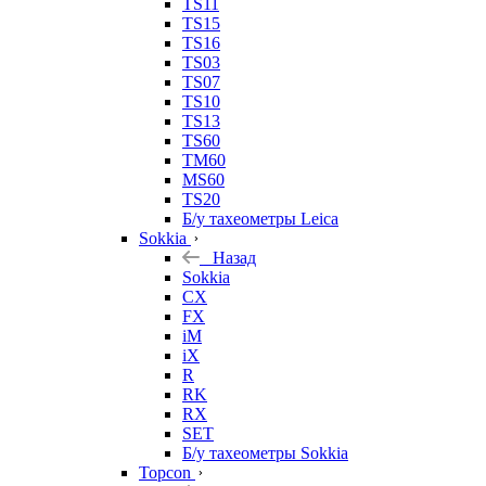
TS11
TS15
TS16
TS03
TS07
TS10
TS13
TS60
TM60
MS60
TS20
Б/у тахеометры Leica
Sokkia
Назад
Sokkia
CX
FX
iM
iX
R
RK
RX
SET
Б/у тахеометры Sokkia
Topcon