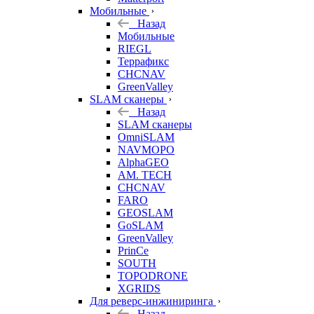
Мобильные
Назад
Мобильные
RIEGL
Террафикс
CHCNAV
GreenValley
SLAM сканеры
Назад
SLAM сканеры
OmniSLAM
NAVMOPO
AlphaGEO
AM. TECH
CHCNAV
FARO
GEOSLAM
GoSLAM
GreenValley
PrinCe
SOUTH
TOPODRONE
XGRIDS
Для реверс-инжиниринга
Назад