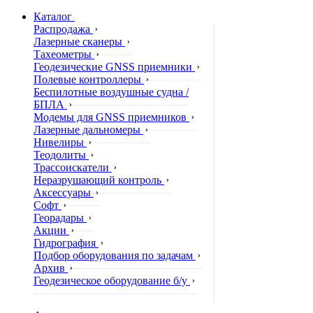
Каталог
Распродажа
Лазерные сканеры
Тахеометры
Геодезические GNSS приемники
Полевые контроллеры
Беспилотные воздушные судна /
БПЛА
Модемы для GNSS приемников
Лазерные дальномеры
Нивелиры
Теодолиты
Трассоискатели
Неразрушающий контроль
Аксессуары
Софт
Георадары
Акции
Гидрография
Подбор оборудования по задачам
Архив
Геодезическое оборудование б/у