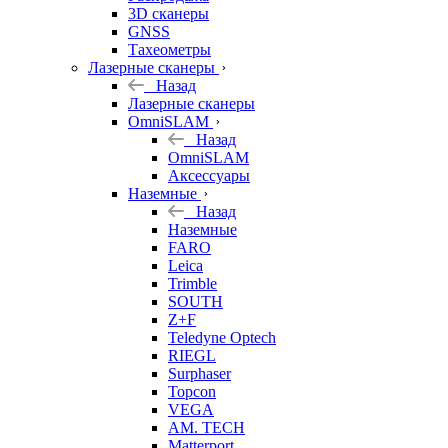
3D сканеры
GNSS
Тахеометры
Лазерные сканеры
Назад
Лазерные сканеры
OmniSLAM
Назад
OmniSLAM
Аксессуары
Наземные
Назад
Наземные
FARO
Leica
Trimble
SOUTH
Z+F
Teledyne Optech
RIEGL
Surphaser
Topcon
VEGA
AM. TECH
Matterport