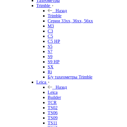
Тахеометры
Trimble
Назад
Trimble
Серии 33xx, 36xx, 56xx
M3
C3
C5
C5 HP
S5
S7
S9
S9 HP
SX
Ri
Б/у тахеометры Trimble
Leica
Назад
Leica
Builder
TCR
TS02
TS06
TS09
TS11