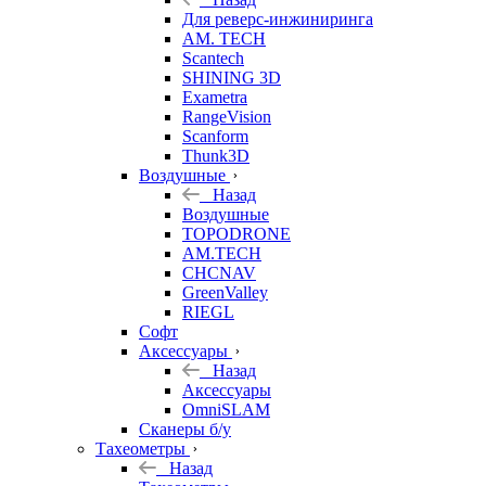
Для реверс-инжиниринга
AM. TECH
Scantech
SHINING 3D
Exametra
RangeVision
Scanform
Thunk3D
Воздушные
Назад
Воздушные
TOPODRONE
AM.TECH
CHCNAV
GreenValley
RIEGL
Софт
Аксессуары
Назад
Аксессуары
OmniSLAM
Сканеры б/у
Тахеометры
Назад