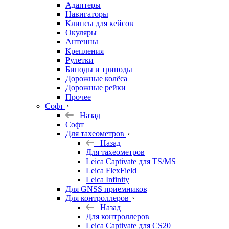
Адаптеры
Навигаторы
Клипсы для кейсов
Окуляры
Антенны
Крепления
Рулетки
Биподы и триподы
Дорожные колёса
Дорожные рейки
Прочее
Софт
Назад
Софт
Для тахеометров
Назад
Для тахеометров
Leica Captivate для TS/MS
Leica FlexField
Leica Infinity
Для GNSS приемников
Для контроллеров
Назад
Для контроллеров
Leica Captivate для CS20