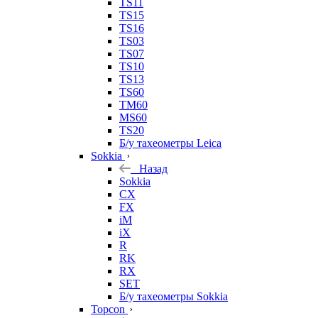
TS11
TS15
TS16
TS03
TS07
TS10
TS13
TS60
TM60
MS60
TS20
Б/у тахеометры Leica
Sokkia
Назад
Sokkia
CX
FX
iM
iX
R
RK
RX
SET
Б/у тахеометры Sokkia
Topcon