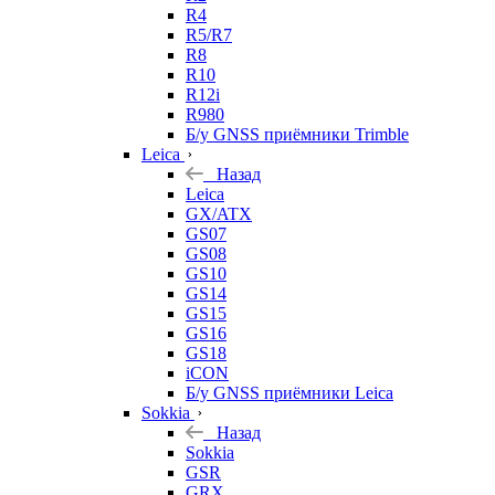
R4
R5/R7
R8
R10
R12i
R980
Б/у GNSS приёмники Trimble
Leica
Назад
Leica
GX/ATX
GS07
GS08
GS10
GS14
GS15
GS16
GS18
iCON
Б/у GNSS приёмники Leica
Sokkia
Назад
Sokkia
GSR
GRX