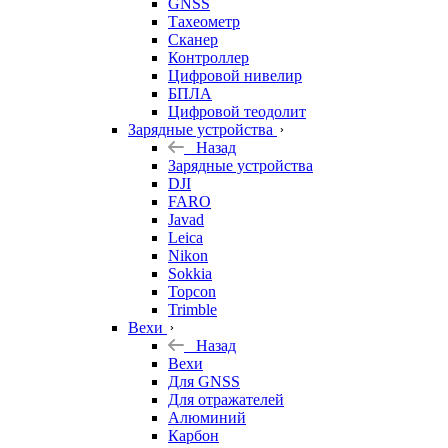
GNSS
Тахеометр
Сканер
Контроллер
Цифровой нивелир
БПЛА
Цифровой теодолит
Зарядные устройства
Назад
Зарядные устройства
DJI
FARO
Javad
Leica
Nikon
Sokkia
Topcon
Trimble
Вехи
Назад
Вехи
Для GNSS
Для отражателей
Алюминий
Карбон