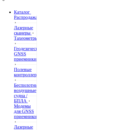
Каталог
Распродажа
Лазерные
сканеры
Тахеометры
Геодезические
GNSS
приемники
Полевые
контроллеры
Беспилотные
воздушные
судна /
БПЛА
Модемы
для GNSS
приемников
Лазерные