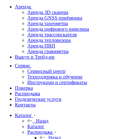
дальномеры
Аренда
Аренда 3D сканера
Нивелиры
Аренда GNSS приёмника
Аренда тахеометра
Теодолиты
Аренда цифрового нивелира
Аренда трассоискателя
Трассоискатели
Аренда тепловизора
Аренда ПВП
Неразрушающий
Аренда гравиметра
контроль
Выкуп и Трейд-ин
Аксессуары
Сервис
Софт
Сервисный центр
Георадары
Техподдержка и обучение
Инструкции и сертификаты
Акции
Поверка
Гидрография
Распродажа
Геодезические услуги
Подбор
Контакты
оборудования
по задачам
Каталог
Назад
Архив
Каталог
Геодезическое
Распродажа
оборудование
Назад