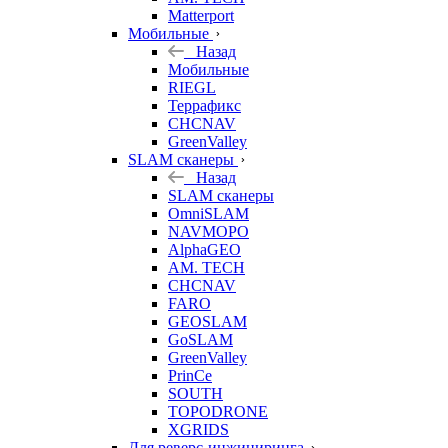
Matterport
Мобильные
Назад
Мобильные
RIEGL
Террафикс
CHCNAV
GreenValley
SLAM сканеры
Назад
SLAM сканеры
OmniSLAM
NAVMOPO
AlphaGEO
AM. TECH
CHCNAV
FARO
GEOSLAM
GoSLAM
GreenValley
PrinCe
SOUTH
TOPODRONE
XGRIDS
Для реверс-инжиниринга