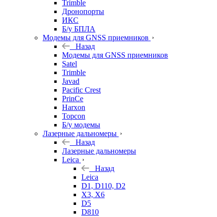
Trimble
Дронопорты
ИКС
Б/у БПЛА
Модемы для GNSS приемников
Назад
Модемы для GNSS приемников
Satel
Trimble
Javad
Pacific Crest
PrinCe
Harxon
Topcon
Б/у модемы
Лазерные дальномеры
Назад
Лазерные дальномеры
Leica
Назад
Leica
D1, D110, D2
X3, X6
D5
D810