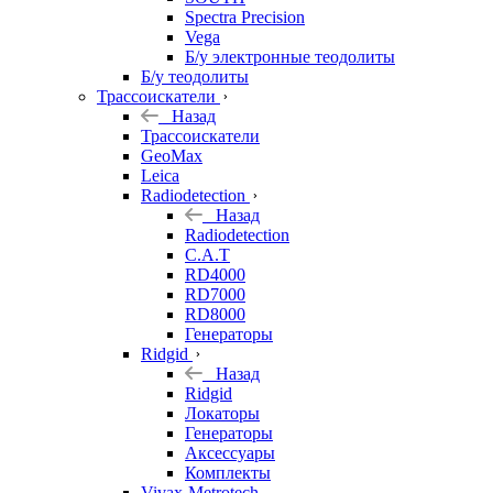
Spectra Precision
Vega
Б/у электронные теодолиты
Б/у теодолиты
Трассоискатели
Назад
Трассоискатели
GeoMax
Leica
Radiodetection
Назад
Radiodetection
C.A.T
RD4000
RD7000
RD8000
Генераторы
Ridgid
Назад
Ridgid
Локаторы
Генераторы
Аксессуары
Комплекты
Vivax-Metrotech