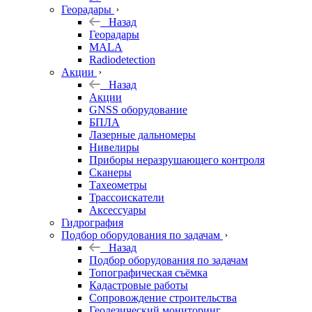
Георадары
Назад
Георадары
MALA
Radiodetection
Акции
Назад
Акции
GNSS оборудование
БПЛА
Лазерные дальномеры
Нивелиры
Приборы неразрушающего контроля
Сканеры
Тахеометры
Трассоискатели
Аксессуары
Гидрография
Подбор оборудования по задачам
Назад
Подбор оборудования по задачам
Топографическая съёмка
Кадастровые работы
Сопровождение строительства
Геодезический мониторинг