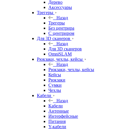
Дерево
Аксессуары
Трегеры
Назад
Трегеры
Без центрира
С центриром
Для 3D сканеров
Назад
Для 3D сканеров
OmniSLAM
Рюкзаки, чехлы, кейсы
Назад
Рюкзаки, чехлы, кейсы
Кейсы
Рюкзаки
Сумки
Чехлы
Кабели
Назад
Кабели
Антенные
Интерфейсные
Питания
Y-кабели