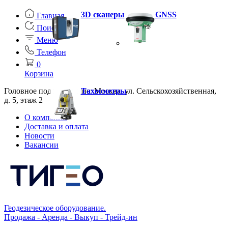
3D сканеры
GNSS
Главная
Поиск
Меню
Телефон
0
Корзина
Головное подразделение: Москва, ул. Сельскохозяйственная,
Тахеометры
д. 5, этаж 2
О компании
Доставка и оплата
Новости
Вакансии
Геодезическое оборудование.
Продажа - Аренда - Выкуп - Трейд-ин