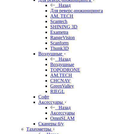
Назад
Для реверс-инжиниринга
AM. TECH
Scantech
SHINING 3D
Exametra
RangeVision
Scanform
Thunk3D
Воздушные
Назад
Воздушные
TOPODRONE
AM.TECH
CHCNAV
GreenValley
RIEGL
Софт
Аксессуары
Назад
Аксессуары
OmniSLAM
Сканеры б/у
Тахеометры