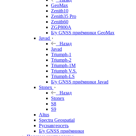
GeoMax
Zenith10
Zenith35 Pro
Zenith60
ZGP800A
Б/у GNSS приёмники GeoMax
Javad
Назад
Javad
Triumph-1
Triumph-2
Triumph-1M
Triumph V.S.
Triumph-LS
Б/у GNSS приёмники Javad
Stonex
Назад
Stonex
S8
S9
Altus
Spectra Geospatial
Руснавгеосеть
Б/у GNSS приёмники