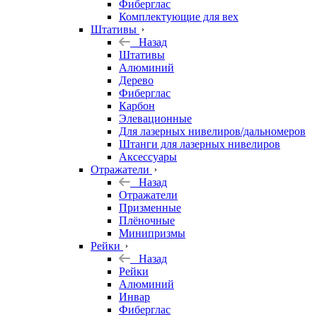
Фиберглас
Комплектующие для вех
Штативы
Назад
Штативы
Алюминий
Дерево
Фиберглас
Карбон
Элевационные
Для лазерных нивелиров/дальномеров
Штанги для лазерных нивелиров
Аксессуары
Отражатели
Назад
Отражатели
Призменные
Плёночные
Минипризмы
Рейки
Назад
Рейки
Алюминий
Инвар
Фиберглас