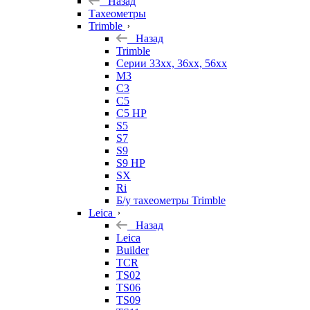
Назад
Тахеометры
Trimble
Назад
Trimble
Серии 33xx, 36xx, 56xx
M3
C3
C5
C5 HP
S5
S7
S9
S9 HP
SX
Ri
Б/у тахеометры Trimble
Leica
Назад
Leica
Builder
TCR
TS02
TS06
TS09