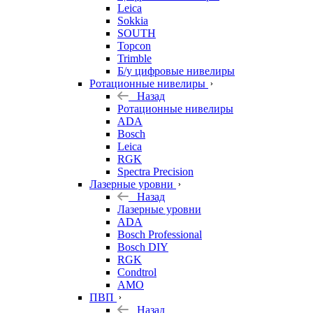
Leica
Sokkia
SOUTH
Topcon
Trimble
Б/у цифровые нивелиры
Ротационные нивелиры
Назад
Ротационные нивелиры
ADA
Bosch
Leica
RGK
Spectra Precision
Лазерные уровни
Назад
Лазерные уровни
ADA
Bosch Professional
Bosch DIY
RGK
Condtrol
AMO
ПВП
Назад