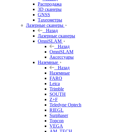
б/у
Распродажа
3D сканеры
GNSS
Тахеометры
Лазерные сканеры
Назад
Лазерные сканеры
OmniSLAM
Назад
OmniSLAM
Аксессуары
Наземные
Назад
Наземные
FARO
Leica
Trimble
SOUTH
Z+F
Teledyne Optech
RIEGL
Surphaser
Topcon
VEGA
AM. TECH