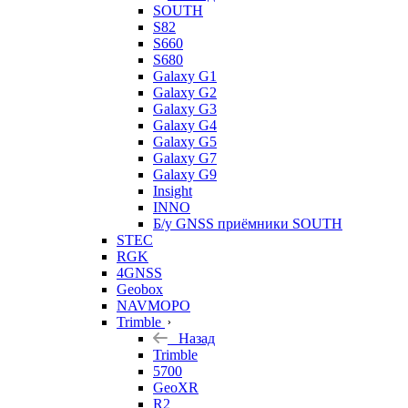
SOUTH
S82
S660
S680
Galaxy G1
Galaxy G2
Galaxy G3
Galaxy G4
Galaxy G5
Galaxy G7
Galaxy G9
Insight
INNO
Б/у GNSS приёмники SOUTH
STEC
RGK
4GNSS
Geobox
NAVMOPO
Trimble
Назад
Trimble
5700
GeoXR
R2