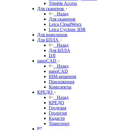
Trimble Access
Для сканеров
Назад
Для сканеров
Leica CloudWorx
Leica Cyclone 3DR
Для нивелиров
Для БПЛА
Назад
Для БПЛА
DJI
nanoCAD
Назад
nanoCAD
BIM-решения
Приложения
Комплекты
КРЕДО
Назад
КРЕДО
Геодезия
Геология
Кадастр
Транспорт
Р7