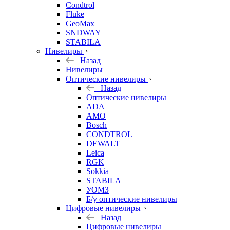
Condtrol
Fluke
GeoMax
SNDWAY
STABILA
Нивелиры
Назад
Нивелиры
Оптические нивелиры
Назад
Оптические нивелиры
ADA
AMO
Bosch
CONDTROL
DEWALT
Leica
RGK
Sokkia
STABILA
УОМЗ
Б/у оптические нивелиры
Цифровые нивелиры
Назад
Цифровые нивелиры