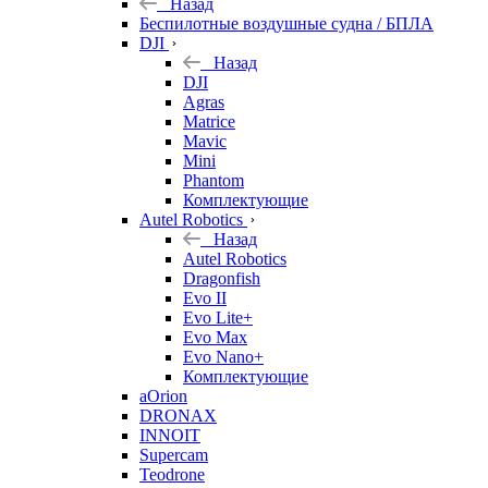
Назад
Беспилотные воздушные судна / БПЛА
DJI
Назад
DJI
Agras
Matrice
Mavic
Mini
Phantom
Комплектующие
Autel Robotics
Назад
Autel Robotics
Dragonfish
Evo II
Evo Lite+
Evo Max
Evo Nano+
Комплектующие
aOrion
DRONAX
INNOIT
Supercam
Teodrone