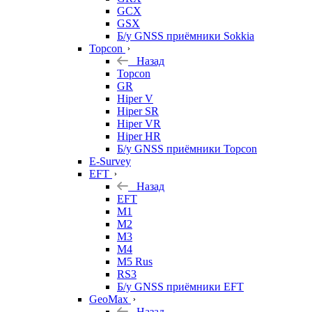
GCX
GSX
Б/у GNSS приёмники Sokkia
Topcon
Назад
Topcon
GR
Hiper V
Hiper SR
Hiper VR
Hiper HR
Б/у GNSS приёмники Topcon
E-Survey
EFT
Назад
EFT
M1
M2
M3
M4
M5 Rus
RS3
Б/у GNSS приёмники EFT
GeoMax
Назад