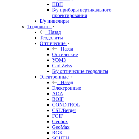
ПВП
Б/у приборы вертикального
проектирования
Б/у нивелиры
Теодолиты
Назад
Теодолиты
Оптические
Назад
Оптические
УОМЗ
Carl Zeiss
Б/у оптические теодолиты
Электронные
Назад
Электронные
ADA
BOIF
CONDTROL
CST/Berger
FOIF
Geobox
GeoMax
RGK
SOUTH