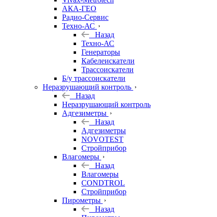
АКА-ГЕО
Радио-Сервис
Техно-АС
Назад
Техно-АС
Генераторы
Кабелеискатели
Трассоискатели
Б/у трассоискатели
Неразрушающий контроль
Назад
Неразрушающий контроль
Адгезиметры
Назад
Адгезиметры
NOVOTEST
Стройприбор
Влагомеры
Назад
Влагомеры
CONDTROL
Стройприбор
Пирометры
Назад