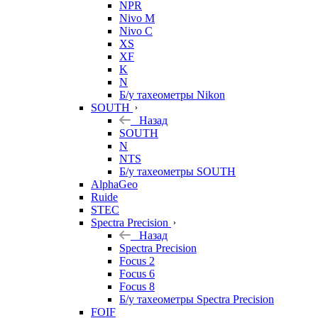
NPR
Nivo M
Nivo C
XS
XF
K
N
Б/у тахеометры Nikon
SOUTH
Назад
SOUTH
N
NTS
Б/у тахеометры SOUTH
AlphaGeo
Ruide
STEC
Spectra Precision
Назад
Spectra Precision
Focus 2
Focus 6
Focus 8
Б/у тахеометры Spectra Precision
FOIF