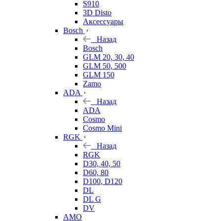
S910
3D Disto
Аксессуары
Bosch
Назад
Bosch
GLM 20, 30, 40
GLM 50, 500
GLM 150
Zamo
ADA
Назад
ADA
Cosmo
Cosmo Mini
RGK
Назад
RGK
D30, 40, 50
D60, 80
D100, D120
DL
DL G
DV
AMO