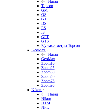
Назад
Topcon
GM
OS
GT
DS
ES
IS
GPT
GTS
Б/у тахеометры Topcon
GeoMax
Назад
GeoMax
Zoom10
Zoom25
Zoom30
Zoom50
Zoom75
Zoom95
Nikon
Назад
Nikon
DTM
NPL