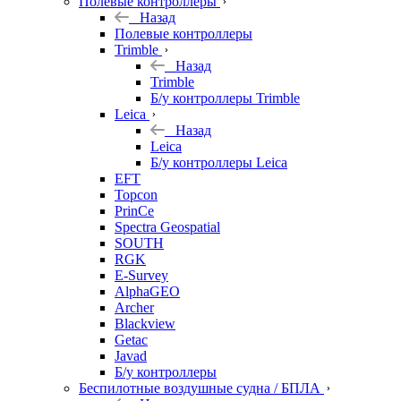
Полевые контроллеры
Назад
Полевые контроллеры
Trimble
Назад
Trimble
Б/у контроллеры Trimble
Leica
Назад
Leica
Б/у контроллеры Leica
EFT
Topcon
PrinCe
Spectra Geospatial
SOUTH
RGK
E-Survey
AlphaGEO
Archer
Blackview
Getac
Javad
Б/у контроллеры
Беспилотные воздушные судна / БПЛА