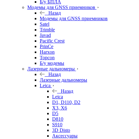
Б/у БПЛА
Модемы для GNSS приемников
Назад
Модемы для GNSS приемников
Satel
Trimble
Javad
Pacific Crest
PrinCe
Harxon
Topcon
Б/у модемы
Лазерные дальномеры
Назад
Лазерные дальномеры
Leica
Назад
Leica
D1, D110, D2
X3, X6
D5
D810
S910
3D Disto
Аксессуары