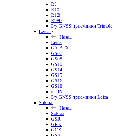
R8
R10
R12i
R980
Б/у GNSS приёмники Trimble
Leica
Назад
Leica
GX/ATX
GS07
GS08
GS10
GS14
GS15
GS16
GS18
iCON
Б/у GNSS приёмники Leica
Sokkia
Назад
Sokkia
GSR
GRX
GCX
GSX