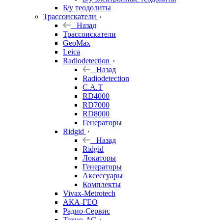
Б/у теодолиты
Трассоискатели
Назад
Трассоискатели
GeoMax
Leica
Radiodetection
Назад
Radiodetection
C.A.T
RD4000
RD7000
RD8000
Генераторы
Ridgid
Назад
Ridgid
Локаторы
Генераторы
Аксессуары
Комплекты
Vivax-Metrotech
АКА-ГЕО
Радио-Сервис
Техно-АС