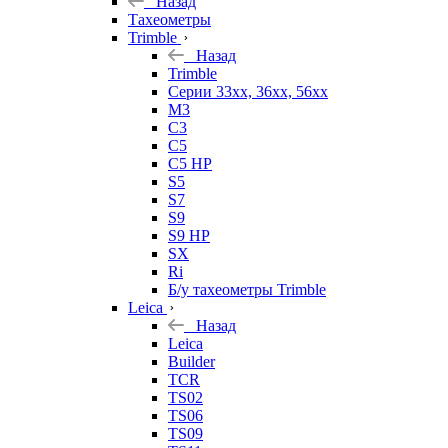
Назад
Тахеометры
Trimble
Назад
Trimble
Серии 33xx, 36xx, 56xx
M3
C3
C5
C5 HP
S5
S7
S9
S9 HP
SX
Ri
Б/у тахеометры Trimble
Leica
Назад
Leica
Builder
TCR
TS02
TS06
TS09