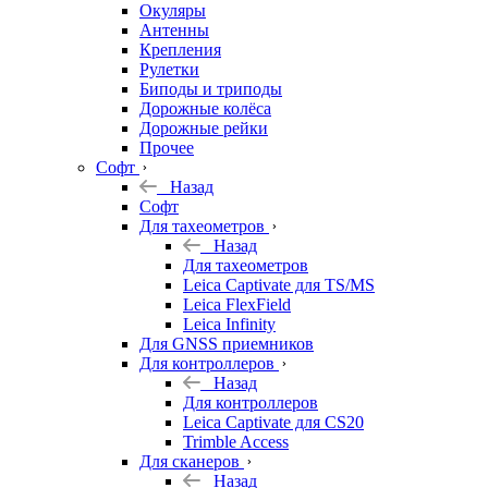
Окуляры
Антенны
Крепления
Рулетки
Биподы и триподы
Дорожные колёса
Дорожные рейки
Прочее
Софт
Назад
Софт
Для тахеометров
Назад
Для тахеометров
Leica Captivate для TS/MS
Leica FlexField
Leica Infinity
Для GNSS приемников
Для контроллеров
Назад
Для контроллеров
Leica Captivate для CS20
Trimble Access
Для сканеров
Назад