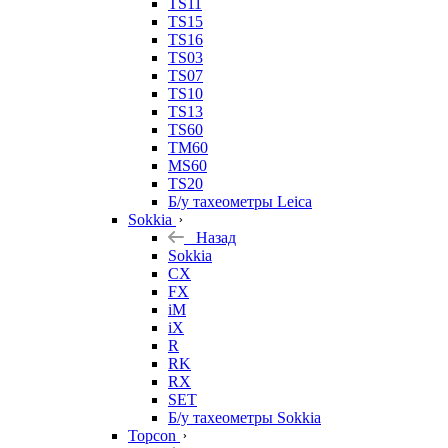
TS11
TS15
TS16
TS03
TS07
TS10
TS13
TS60
TM60
MS60
TS20
Б/у тахеометры Leica
Sokkia
Назад
Sokkia
CX
FX
iM
iX
R
RK
RX
SET
Б/у тахеометры Sokkia
Topcon