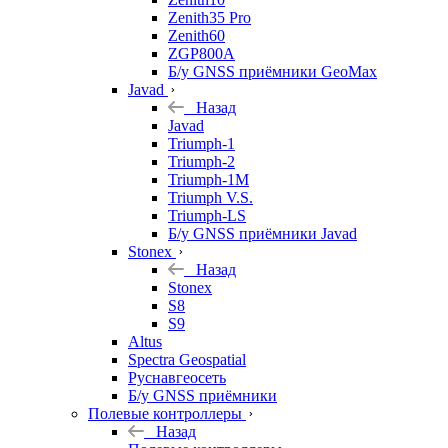
Zenith35 Pro
Zenith60
ZGP800A
Б/у GNSS приёмники GeoMax
Javad
Назад
Javad
Triumph-1
Triumph-2
Triumph-1M
Triumph V.S.
Triumph-LS
Б/у GNSS приёмники Javad
Stonex
Назад
Stonex
S8
S9
Altus
Spectra Geospatial
Руснавгеосеть
Б/у GNSS приёмники
Полевые контроллеры
Назад