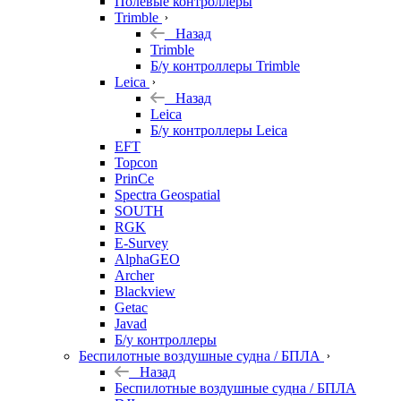
Полевые контроллеры
Trimble
Назад
Trimble
Б/у контроллеры Trimble
Leica
Назад
Leica
Б/у контроллеры Leica
EFT
Topcon
PrinCe
Spectra Geospatial
SOUTH
RGK
E-Survey
AlphaGEO
Archer
Blackview
Getac
Javad
Б/у контроллеры
Беспилотные воздушные судна / БПЛА
Назад
Беспилотные воздушные судна / БПЛА