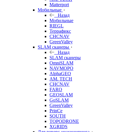
Matterport
Мобильные
Назад
Мобильные
RIEGL
Террафикс
CHCNAV
GreenValley
SLAM сканеры
Назад
SLAM сканеры
OmniSLAM
NAVMOPO
AlphaGEO
AM. TECH
CHCNAV
FARO
GEOSLAM
GoSLAM
GreenValley
PrinCe
SOUTH
TOPODRONE
XGRIDS
Для реверс-инжиниринга