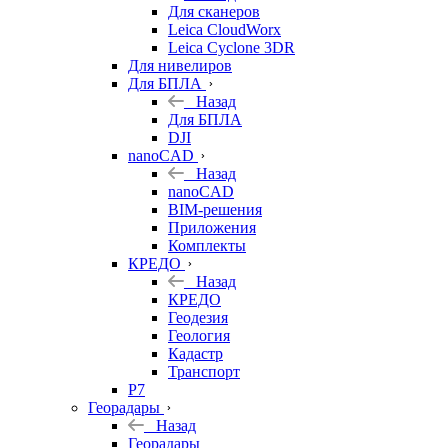
Для сканеров
Leica CloudWorx
Leica Cyclone 3DR
Для нивелиров
Для БПЛА
Назад
Для БПЛА
DJI
nanoCAD
Назад
nanoCAD
BIM-решения
Приложения
Комплекты
КРЕДО
Назад
КРЕДО
Геодезия
Геология
Кадастр
Транспорт
Р7
Георадары
Назад
Георадары