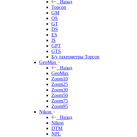
Назад
Topcon
GM
OS
GT
DS
ES
IS
GPT
GTS
Б/у тахеометры Topcon
GeoMax
Назад
GeoMax
Zoom10
Zoom25
Zoom30
Zoom50
Zoom75
Zoom95
Nikon
Назад
Nikon
DTM
NPL