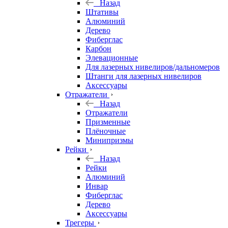
Назад
Штативы
Алюминий
Дерево
Фиберглас
Карбон
Элевационные
Для лазерных нивелиров/дальномеров
Штанги для лазерных нивелиров
Аксессуары
Отражатели
Назад
Отражатели
Призменные
Плёночные
Минипризмы
Рейки
Назад
Рейки
Алюминий
Инвар
Фиберглас
Дерево
Аксессуары
Трегеры