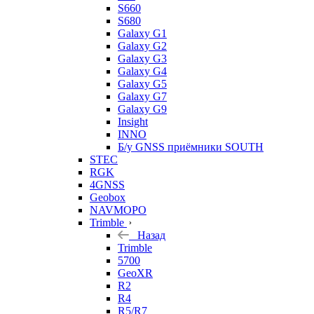
S660
S680
Galaxy G1
Galaxy G2
Galaxy G3
Galaxy G4
Galaxy G5
Galaxy G7
Galaxy G9
Insight
INNO
Б/у GNSS приёмники SOUTH
STEC
RGK
4GNSS
Geobox
NAVMOPO
Trimble
Назад
Trimble
5700
GeoXR
R2
R4
R5/R7