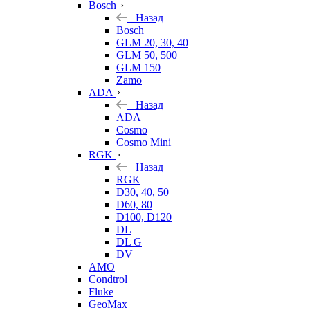
Bosch
Назад
Bosch
GLM 20, 30, 40
GLM 50, 500
GLM 150
Zamo
ADA
Назад
ADA
Cosmo
Cosmo Mini
RGK
Назад
RGK
D30, 40, 50
D60, 80
D100, D120
DL
DL G
DV
AMO
Condtrol
Fluke
GeoMax