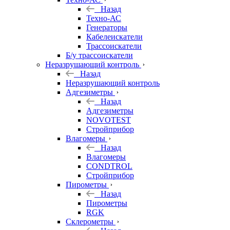
Назад
Техно-АС
Генераторы
Кабелеискатели
Трассоискатели
Б/у трассоискатели
Неразрушающий контроль
Назад
Неразрушающий контроль
Адгезиметры
Назад
Адгезиметры
NOVOTEST
Стройприбор
Влагомеры
Назад
Влагомеры
CONDTROL
Стройприбор
Пирометры
Назад
Пирометры
RGK
Склерометры