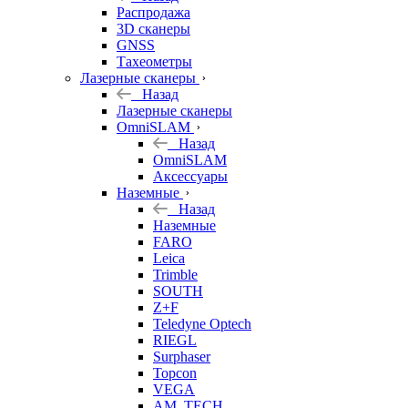
б/у
Распродажа
3D сканеры
GNSS
Тахеометры
Лазерные сканеры
Назад
Лазерные сканеры
OmniSLAM
Назад
OmniSLAM
Аксессуары
Наземные
Назад
Наземные
FARO
Leica
Trimble
SOUTH
Z+F
Teledyne Optech
RIEGL
Surphaser
Topcon
VEGA
AM. TECH