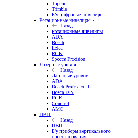
Topcon
Trimble
Б/у цифровые нивелиры
Ротационные нивелиры
Назад
Ротационные нивелиры
ADA
Bosch
Leica
RGK
Spectra Precision
Лазерные уровни
Назад
Лазерные уровни
ADA
Bosch Professional
Bosch DIY
RGK
Condtrol
AMO
ПВП
Назад
ПВП
Б/у приборы вертикального
проектирования