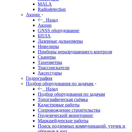
MALA
Radiodetection
Акции
Назад
Акции
GNSS оборудование
БПЛА
Лазерные дальномеры
Нивелиры
Приборы неразрушающего контроля
Сканеры
Тахеометры
Трассоискатели
Аксессуары
Гидрография
Подбор оборудования по задачам
Назад
Подбор оборудования по задачам
Топографическая съёмка
Кадастровые работы
Сопровождение строительства
Геодезический мониторинг
Маркшейдерские работы
Поиск подземных коммуникаций, утечек и
обрывов в них