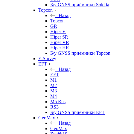
Б/у GNSS приёмники Sokkia
Topcon
Назад
Topcon
GR
Hiper V
Hiper SR
Hiper VR
Hiper HR
Б/у GNSS приёмники Topcon
E-Survey
EFT
Назад
EFT
M1
M2
M3
M4
M5 Rus
RS3
Б/у GNSS приёмники EFT
GeoMax
Назад
GeoMax
Zenith10