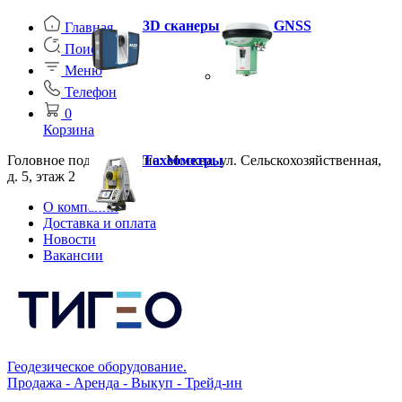
3D сканеры
GNSS
Главная
Поиск
Меню
Телефон
0
Корзина
Головное подразделение: Москва, ул. Сельскохозяйственная,
Тахеометры
д. 5, этаж 2
О компании
Доставка и оплата
Новости
Вакансии
Геодезическое оборудование.
Продажа - Аренда - Выкуп - Трейд-ин