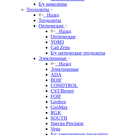
Б/у нивелиры
Теодолиты
Назад
Теодолиты
Оптические
Назад
Оптические
УОМЗ
Carl Zeiss
Б/у оптические теодолиты
Электронные
Назад
Электронные
ADA
BOIF
CONDTROL
CST/Berger
FOIF
Geobox
GeoMax
RGK
SOUTH
Spectra Precision
Vega
Б/у электронные теодолиты