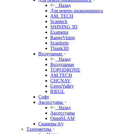
Назад
Для реверс-инжиниринга
AM. TECH
Scantech
SHINING 3D
Exametra
RangeVision
Scanform
Thunk3D
Воздушные
Назад
Воздушные
TOPODRONE
AM.TECH
CHCNAV
GreenValley
RIEGL
Софт
Аксессуары
Назад
Аксессуары
OmniSLAM
Сканеры б/у
Тахеометры