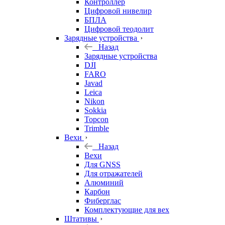
Контроллер
Цифровой нивелир
БПЛА
Цифровой теодолит
Зарядные устройства
Назад
Зарядные устройства
DJI
FARO
Javad
Leica
Nikon
Sokkia
Topcon
Trimble
Вехи
Назад
Вехи
Для GNSS
Для отражателей
Алюминий
Карбон
Фиберглас
Комплектующие для вех
Штативы