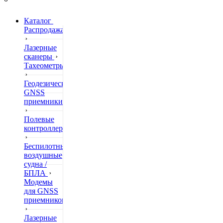
Каталог
Распродажа
Лазерные
сканеры
Тахеометры
Геодезические
GNSS
приемники
Полевые
контроллеры
Беспилотные
воздушные
судна /
БПЛА
Модемы
для GNSS
приемников
Лазерные