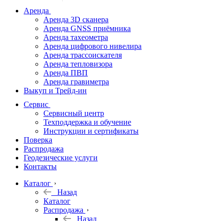
дальномеры
Аренда
Аренда 3D сканера
Нивелиры
Аренда GNSS приёмника
Аренда тахеометра
Теодолиты
Аренда цифрового нивелира
Аренда трассоискателя
Трассоискатели
Аренда тепловизора
Аренда ПВП
Неразрушающий
Аренда гравиметра
контроль
Выкуп и Трейд-ин
Аксессуары
Сервис
Софт
Сервисный центр
Георадары
Техподдержка и обучение
Инструкции и сертификаты
Акции
Поверка
Гидрография
Распродажа
Геодезические услуги
Подбор
Контакты
оборудования
по задачам
Каталог
Назад
Архив
Каталог
Геодезическое
Распродажа
оборудование
Назад