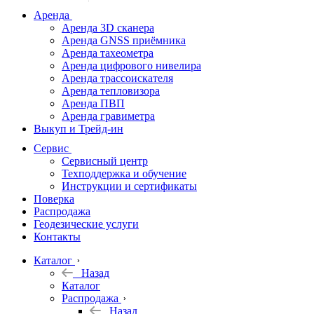
дальномеры
Аренда
Аренда 3D сканера
Нивелиры
Аренда GNSS приёмника
Аренда тахеометра
Теодолиты
Аренда цифрового нивелира
Аренда трассоискателя
Трассоискатели
Аренда тепловизора
Аренда ПВП
Неразрушающий
Аренда гравиметра
контроль
Выкуп и Трейд-ин
Аксессуары
Сервис
Софт
Сервисный центр
Георадары
Техподдержка и обучение
Инструкции и сертификаты
Акции
Поверка
Гидрография
Распродажа
Геодезические услуги
Подбор
Контакты
оборудования
по задачам
Каталог
Назад
Архив
Каталог
Геодезическое
Распродажа
оборудование
Назад