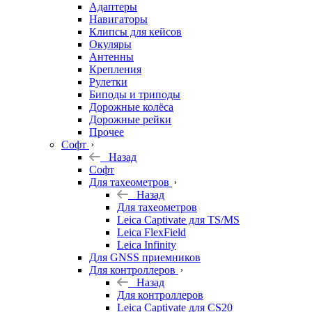
Адаптеры
Навигаторы
Клипсы для кейсов
Окуляры
Антенны
Крепления
Рулетки
Биподы и триподы
Дорожные колёса
Дорожные рейки
Прочее
Софт
Назад
Софт
Для тахеометров
Назад
Для тахеометров
Leica Captivate для TS/MS
Leica FlexField
Leica Infinity
Для GNSS приемников
Для контроллеров
Назад
Для контроллеров
Leica Captivate для CS20