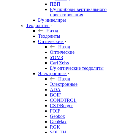
ПВП
Б/у приборы вертикального
проектирования
Б/у нивелиры
Теодолиты
Назад
Теодолиты
Оптические
Назад
Оптические
УОМЗ
Carl Zeiss
Б/у оптические теодолиты
Электронные
Назад
Электронные
ADA
BOIF
CONDTROL
CST/Berger
FOIF
Geobox
GeoMax
RGK
SOUTH