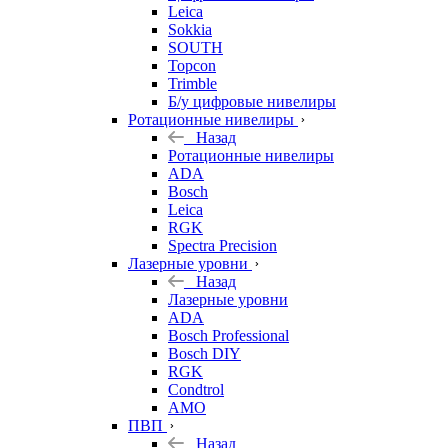
Leica
Sokkia
SOUTH
Topcon
Trimble
Б/у цифровые нивелиры
Ротационные нивелиры
Назад
Ротационные нивелиры
ADA
Bosch
Leica
RGK
Spectra Precision
Лазерные уровни
Назад
Лазерные уровни
ADA
Bosch Professional
Bosch DIY
RGK
Condtrol
AMO
ПВП
Назад