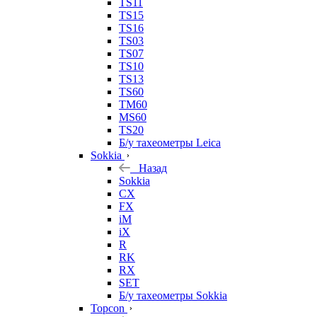
TS11
TS15
TS16
TS03
TS07
TS10
TS13
TS60
TM60
MS60
TS20
Б/у тахеометры Leica
Sokkia
Назад
Sokkia
CX
FX
iM
iX
R
RK
RX
SET
Б/у тахеометры Sokkia
Topcon