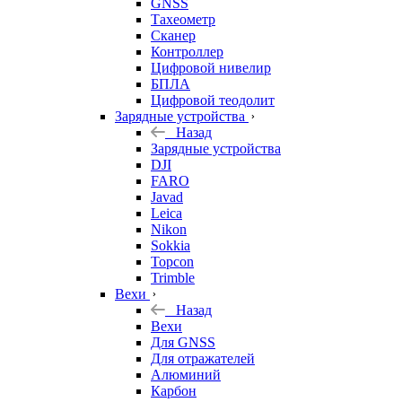
GNSS
Тахеометр
Сканер
Контроллер
Цифровой нивелир
БПЛА
Цифровой теодолит
Зарядные устройства
Назад
Зарядные устройства
DJI
FARO
Javad
Leica
Nikon
Sokkia
Topcon
Trimble
Вехи
Назад
Вехи
Для GNSS
Для отражателей
Алюминий
Карбон