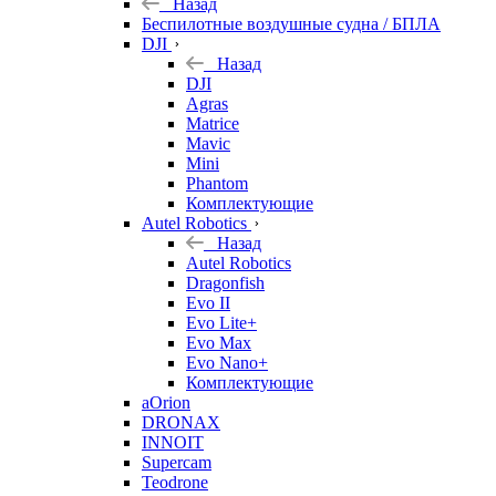
Назад
Беспилотные воздушные судна / БПЛА
DJI
Назад
DJI
Agras
Matrice
Mavic
Mini
Phantom
Комплектующие
Autel Robotics
Назад
Autel Robotics
Dragonfish
Evo II
Evo Lite+
Evo Max
Evo Nano+
Комплектующие
aOrion
DRONAX
INNOIT
Supercam
Teodrone