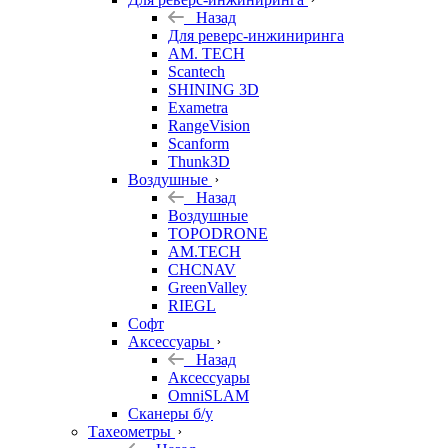
Назад
Для реверс-инжиниринга
AM. TECH
Scantech
SHINING 3D
Exametra
RangeVision
Scanform
Thunk3D
Воздушные
Назад
Воздушные
TOPODRONE
AM.TECH
CHCNAV
GreenValley
RIEGL
Софт
Аксессуары
Назад
Аксессуары
OmniSLAM
Сканеры б/у
Тахеометры