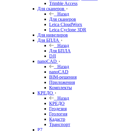
Trimble Access
Для сканеров
Назад
Для сканеров
Leica CloudWorx
Leica Cyclone 3DR
Для нивелиров
Для БПЛА
Назад
Для БПЛА
DJI
nanoCAD
Назад
nanoCAD
BIM-решения
Приложения
Комплекты
КРЕДО
Назад
КРЕДО
Геодезия
Геология
Кадастр
Транспорт
Р7