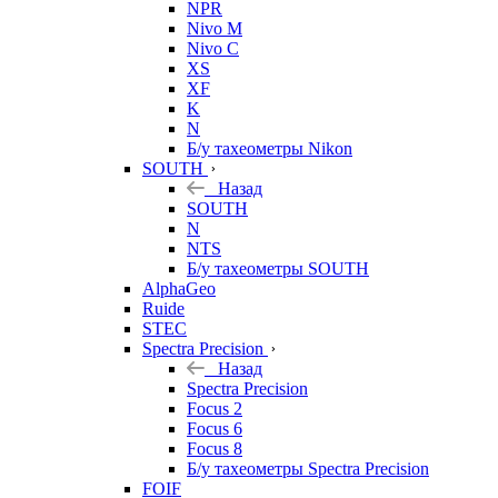
NPR
Nivo M
Nivo C
XS
XF
K
N
Б/у тахеометры Nikon
SOUTH
Назад
SOUTH
N
NTS
Б/у тахеометры SOUTH
AlphaGeo
Ruide
STEC
Spectra Precision
Назад
Spectra Precision
Focus 2
Focus 6
Focus 8
Б/у тахеометры Spectra Precision
FOIF