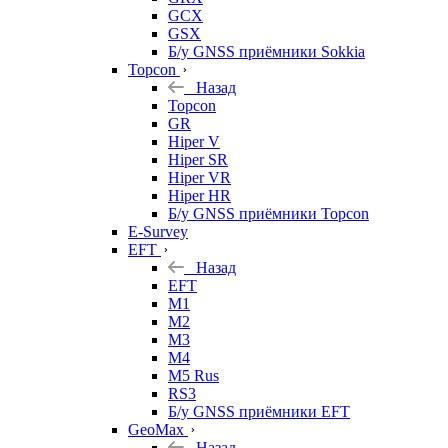
GCX
GSX
Б/у GNSS приёмники Sokkia
Topcon
Назад
Topcon
GR
Hiper V
Hiper SR
Hiper VR
Hiper HR
Б/у GNSS приёмники Topcon
E-Survey
EFT
Назад
EFT
M1
M2
M3
M4
M5 Rus
RS3
Б/у GNSS приёмники EFT
GeoMax
Назад