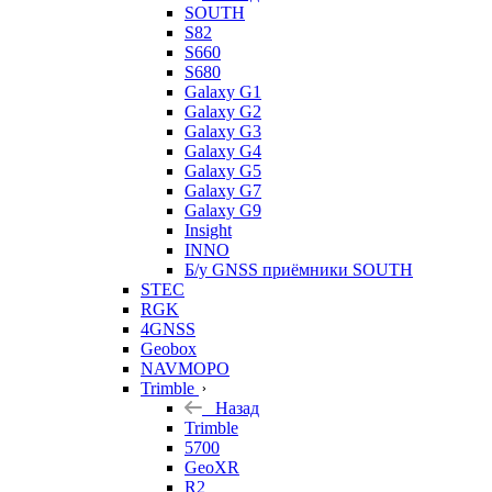
SOUTH
S82
S660
S680
Galaxy G1
Galaxy G2
Galaxy G3
Galaxy G4
Galaxy G5
Galaxy G7
Galaxy G9
Insight
INNO
Б/у GNSS приёмники SOUTH
STEC
RGK
4GNSS
Geobox
NAVMOPO
Trimble
Назад
Trimble
5700
GeoXR
R2