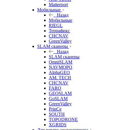
Matterport
Мобильные
Назад
Мобильные
RIEGL
Террафикс
CHCNAV
GreenValley
SLAM сканеры
Назад
SLAM сканеры
OmniSLAM
NAVMOPO
AlphaGEO
AM. TECH
CHCNAV
FARO
GEOSLAM
GoSLAM
GreenValley
PrinCe
SOUTH
TOPODRONE
XGRIDS
Для реверс-инжиниринга