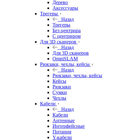
Дерево
Аксессуары
Трегеры
Назад
Трегеры
Без центрира
С центриром
Для 3D сканеров
Назад
Для 3D сканеров
OmniSLAM
Рюкзаки, чехлы, кейсы
Назад
Рюкзаки, чехлы, кейсы
Кейсы
Рюкзаки
Сумки
Чехлы
Кабели
Назад
Кабели
Антенные
Интерфейсные
Питания
Y-кабели