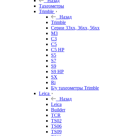
Назад
Тахеометры
Trimble
Назад
Trimble
Серии 33xx, 36xx, 56xx
M3
C3
C5
C5 HP
S5
S7
S9
S9 HP
SX
Ri
Б/у тахеометры Trimble
Leica
Назад
Leica
Builder
TCR
TS02
TS06
TS09