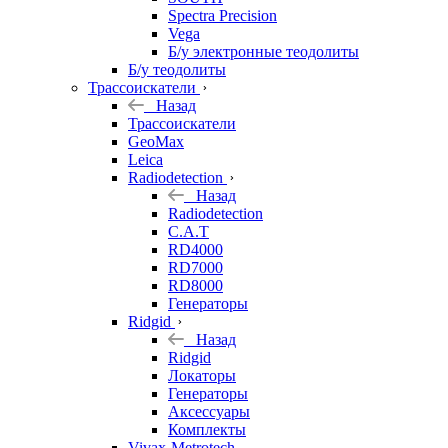
Spectra Precision
Vega
Б/у электронные теодолиты
Б/у теодолиты
Трассоискатели
Назад
Трассоискатели
GeoMax
Leica
Radiodetection
Назад
Radiodetection
C.A.T
RD4000
RD7000
RD8000
Генераторы
Ridgid
Назад
Ridgid
Локаторы
Генераторы
Аксессуары
Комплекты
Vivax-Metrotech