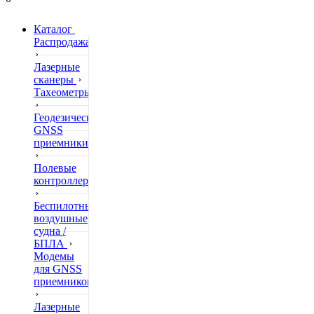
Каталог
Распродажа
Лазерные
сканеры
Тахеометры
Геодезические
GNSS
приемники
Полевые
контроллеры
Беспилотные
воздушные
судна /
БПЛА
Модемы
для GNSS
приемников
Лазерные