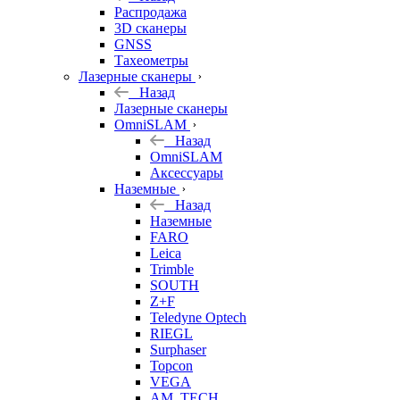
б/у
Распродажа
3D сканеры
GNSS
Тахеометры
Лазерные сканеры
Назад
Лазерные сканеры
OmniSLAM
Назад
OmniSLAM
Аксессуары
Наземные
Назад
Наземные
FARO
Leica
Trimble
SOUTH
Z+F
Teledyne Optech
RIEGL
Surphaser
Topcon
VEGA
AM. TECH