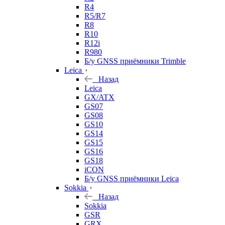
R4
R5/R7
R8
R10
R12i
R980
Б/у GNSS приёмники Trimble
Leica
Назад
Leica
GX/ATX
GS07
GS08
GS10
GS14
GS15
GS16
GS18
iCON
Б/у GNSS приёмники Leica
Sokkia
Назад
Sokkia
GSR
GRX