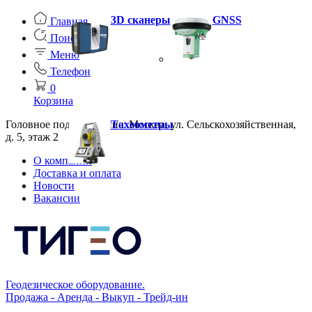
3D сканеры
GNSS
Главная
Поиск
Меню
Телефон
0
Корзина
Головное подразделение: Москва, ул. Сельскохозяйственная,
Тахеометры
д. 5, этаж 2
О компании
Доставка и оплата
Новости
Вакансии
Геодезическое оборудование.
Продажа - Аренда - Выкуп - Трейд-ин