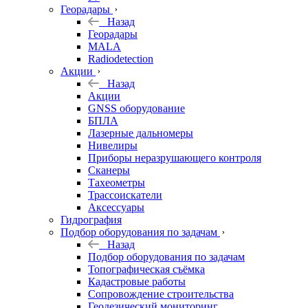
Георадары
Назад
Георадары
MALA
Radiodetection
Акции
Назад
Акции
GNSS оборудование
БПЛА
Лазерные дальномеры
Нивелиры
Приборы неразрушающего контроля
Сканеры
Тахеометры
Трассоискатели
Аксессуары
Гидрография
Подбор оборудования по задачам
Назад
Подбор оборудования по задачам
Топографическая съёмка
Кадастровые работы
Сопровождение строительства
Геодезический мониторинг