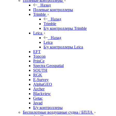
Полевые контроллеры
Назад
Полевые контроллеры
Trimble
Назад
Trimble
Б/у контроллеры Trimble
Leica
Назад
Leica
Б/у контроллеры Leica
EFT
Topcon
PrinCe
Spectra Geospatial
SOUTH
RGK
E-Survey
AlphaGEO
Archer
Blackview
Getac
Javad
Б/у контроллеры
Беспилотные воздушные судна / БПЛА