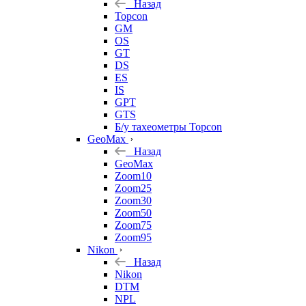
Назад
Topcon
GM
OS
GT
DS
ES
IS
GPT
GTS
Б/у тахеометры Topcon
GeoMax
Назад
GeoMax
Zoom10
Zoom25
Zoom30
Zoom50
Zoom75
Zoom95
Nikon
Назад
Nikon
DTM
NPL