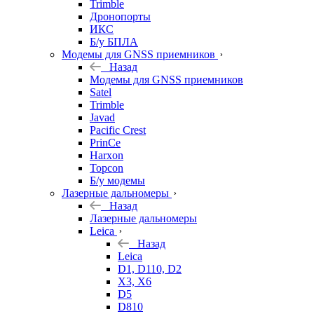
Trimble
Дронопорты
ИКС
Б/у БПЛА
Модемы для GNSS приемников
Назад
Модемы для GNSS приемников
Satel
Trimble
Javad
Pacific Crest
PrinCe
Harxon
Topcon
Б/у модемы
Лазерные дальномеры
Назад
Лазерные дальномеры
Leica
Назад
Leica
D1, D110, D2
X3, X6
D5
D810