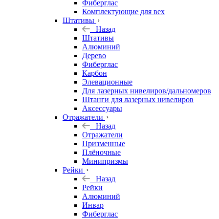
Фиберглас
Комплектующие для вех
Штативы
Назад
Штативы
Алюминий
Дерево
Фиберглас
Карбон
Элевационные
Для лазерных нивелиров/дальномеров
Штанги для лазерных нивелиров
Аксессуары
Отражатели
Назад
Отражатели
Призменные
Плёночные
Минипризмы
Рейки
Назад
Рейки
Алюминий
Инвар
Фиберглас