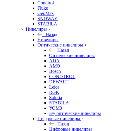
Condtrol
Fluke
GeoMax
SNDWAY
STABILA
Нивелиры
Назад
Нивелиры
Оптические нивелиры
Назад
Оптические нивелиры
ADA
AMO
Bosch
CONDTROL
DEWALT
Leica
RGK
Sokkia
STABILA
УОМЗ
Б/у оптические нивелиры
Цифровые нивелиры
Назад
Цифровые нивелиры