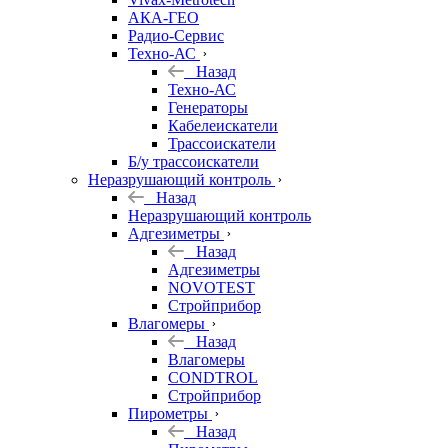
АКА-ГЕО
Радио-Сервис
Техно-АС
Назад
Техно-АС
Генераторы
Кабелеискатели
Трассоискатели
Б/у трассоискатели
Неразрушающий контроль
Назад
Неразрушающий контроль
Адгезиметры
Назад
Адгезиметры
NOVOTEST
Стройприбор
Влагомеры
Назад
Влагомеры
CONDTROL
Стройприбор
Пирометры
Назад