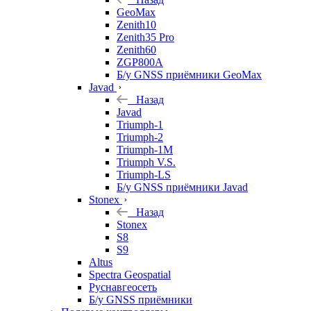
GeoMax
Zenith10
Zenith35 Pro
Zenith60
ZGP800A
Б/у GNSS приёмники GeoMax
Javad
Назад
Javad
Triumph-1
Triumph-2
Triumph-1M
Triumph V.S.
Triumph-LS
Б/у GNSS приёмники Javad
Stonex
Назад
Stonex
S8
S9
Altus
Spectra Geospatial
Руснавгеосеть
Б/у GNSS приёмники