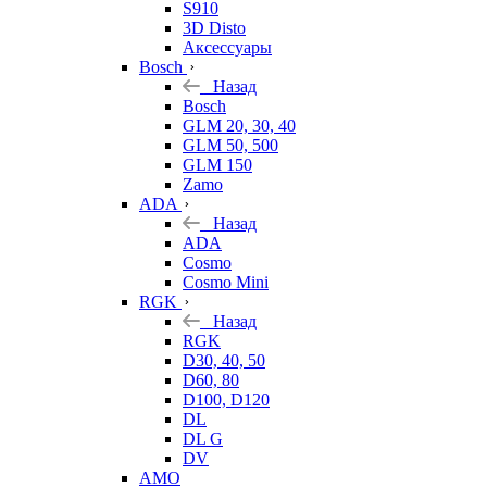
S910
3D Disto
Аксессуары
Bosch
Назад
Bosch
GLM 20, 30, 40
GLM 50, 500
GLM 150
Zamo
ADA
Назад
ADA
Cosmo
Cosmo Mini
RGK
Назад
RGK
D30, 40, 50
D60, 80
D100, D120
DL
DL G
DV
AMO