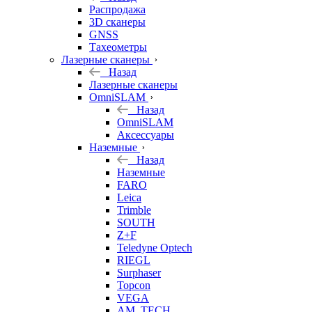
б/у
Распродажа
3D сканеры
GNSS
Тахеометры
Лазерные сканеры
Назад
Лазерные сканеры
OmniSLAM
Назад
OmniSLAM
Аксессуары
Наземные
Назад
Наземные
FARO
Leica
Trimble
SOUTH
Z+F
Teledyne Optech
RIEGL
Surphaser
Topcon
VEGA
AM. TECH