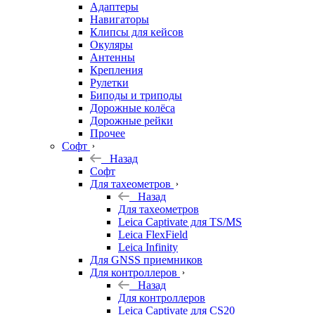
Адаптеры
Навигаторы
Клипсы для кейсов
Окуляры
Антенны
Крепления
Рулетки
Биподы и триподы
Дорожные колёса
Дорожные рейки
Прочее
Софт
Назад
Софт
Для тахеометров
Назад
Для тахеометров
Leica Captivate для TS/MS
Leica FlexField
Leica Infinity
Для GNSS приемников
Для контроллеров
Назад
Для контроллеров
Leica Captivate для CS20