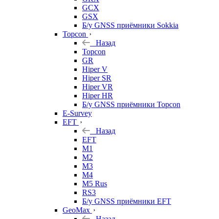
GCX
GSX
Б/у GNSS приёмники Sokkia
Topcon
Назад
Topcon
GR
Hiper V
Hiper SR
Hiper VR
Hiper HR
Б/у GNSS приёмники Topcon
E-Survey
EFT
Назад
EFT
M1
M2
M3
M4
M5 Rus
RS3
Б/у GNSS приёмники EFT
GeoMax
Назад