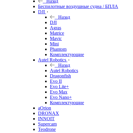
Назад
Беспилотные воздушные судна / БПЛА
DJI
Назад
DJI
Agras
Matrice
Mavic
Mini
Phantom
Комплектующие
Autel Robotics
Назад
Autel Robotics
Dragonfish
Evo II
Evo Lite+
Evo Max
Evo Nano+
Комплектующие
aOrion
DRONAX
INNOIT
Supercam
Teodrone