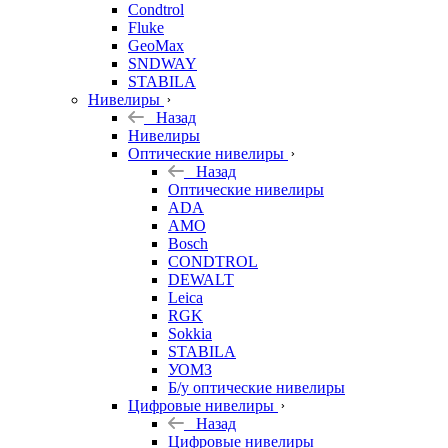
Condtrol
Fluke
GeoMax
SNDWAY
STABILA
Нивелиры
Назад
Нивелиры
Оптические нивелиры
Назад
Оптические нивелиры
ADA
AMO
Bosch
CONDTROL
DEWALT
Leica
RGK
Sokkia
STABILA
УОМЗ
Б/у оптические нивелиры
Цифровые нивелиры
Назад
Цифровые нивелиры