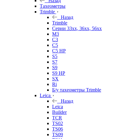
Назад
Тахеометры
Trimble
Назад
Trimble
Серии 33xx, 36xx, 56xx
M3
C3
C5
C5 HP
S5
S7
S9
S9 HP
SX
Ri
Б/у тахеометры Trimble
Leica
Назад
Leica
Builder
TCR
TS02
TS06
TS09