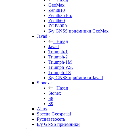
GeoMax
Zenith10
Zenith35 Pro
Zenith60
ZGP800A
Б/у GNSS приёмники GeoMax
Javad
Назад
Javad
Triumph-1
Triumph-2
Triumph-1M
Triumph V.S.
Triumph-LS
Б/у GNSS приёмники Javad
Stonex
Назад
Stonex
S8
S9
Altus
Spectra Geospatial
Руснавгеосеть
Б/у GNSS приёмники