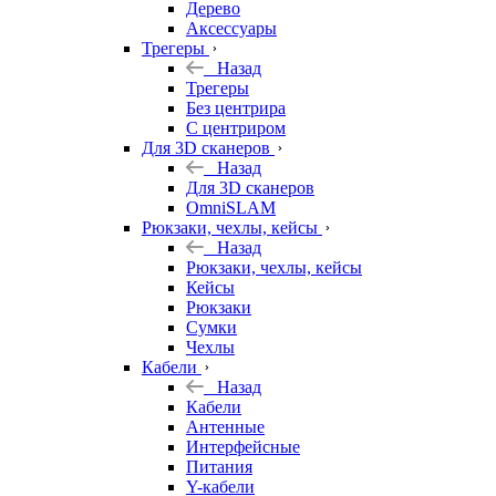
Дерево
Аксессуары
Трегеры
Назад
Трегеры
Без центрира
С центриром
Для 3D сканеров
Назад
Для 3D сканеров
OmniSLAM
Рюкзаки, чехлы, кейсы
Назад
Рюкзаки, чехлы, кейсы
Кейсы
Рюкзаки
Сумки
Чехлы
Кабели
Назад
Кабели
Антенные
Интерфейсные
Питания
Y-кабели