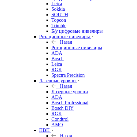
Leica
Sokkia
SOUTH
Topcon
Trimble
Б/у цифровые нивелиры
Ротационные нивелиры
Назад
Ротационные нивелиры
ADA
Bosch
Leica
RGK
Spectra Precision
Лазерные уровни
Назад
Лазерные уровни
ADA
Bosch Professional
Bosch DIY
RGK
Condtrol
AMO
ПВП
Назад