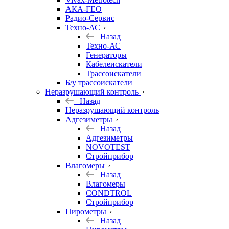
АКА-ГЕО
Радио-Сервис
Техно-АС
Назад
Техно-АС
Генераторы
Кабелеискатели
Трассоискатели
Б/у трассоискатели
Неразрушающий контроль
Назад
Неразрушающий контроль
Адгезиметры
Назад
Адгезиметры
NOVOTEST
Стройприбор
Влагомеры
Назад
Влагомеры
CONDTROL
Стройприбор
Пирометры
Назад