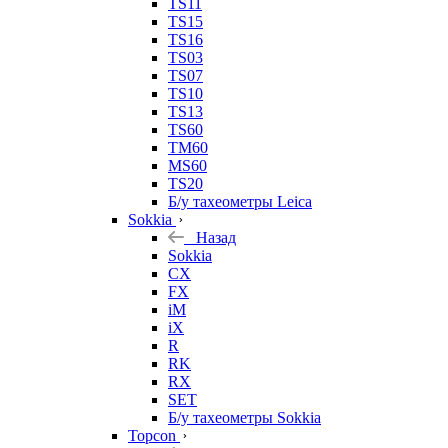
TS11
TS15
TS16
TS03
TS07
TS10
TS13
TS60
TM60
MS60
TS20
Б/у тахеометры Leica
Sokkia
Назад
Sokkia
CX
FX
iM
iX
R
RK
RX
SET
Б/у тахеометры Sokkia
Topcon