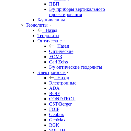
ПВП
Б/у приборы вертикального
проектирования
Б/у нивелиры
Теодолиты
Назад
Теодолиты
Оптические
Назад
Оптические
УОМЗ
Carl Zeiss
Б/у оптические теодолиты
Электронные
Назад
Электронные
ADA
BOIF
CONDTROL
CST/Berger
FOIF
Geobox
GeoMax
RGK
SOUTH