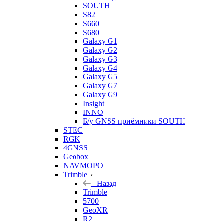
SOUTH
S82
S660
S680
Galaxy G1
Galaxy G2
Galaxy G3
Galaxy G4
Galaxy G5
Galaxy G7
Galaxy G9
Insight
INNO
Б/у GNSS приёмники SOUTH
STEC
RGK
4GNSS
Geobox
NAVMOPO
Trimble
Назад
Trimble
5700
GeoXR
R2