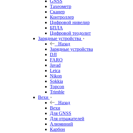
GNSS
Тахеометр
Сканер
Контроллер
Цифровой нивелир
БПЛА
Цифровой теодолит
Зарядные устройства
Назад
Зарядные устройства
DJI
FARO
Javad
Leica
Nikon
Sokkia
Topcon
Trimble
Вехи
Назад
Вехи
Для GNSS
Для отражателей
Алюминий
Карбон