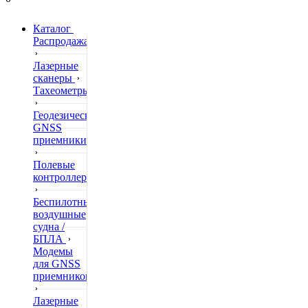
Каталог
Распродажа
Лазерные
сканеры
Тахеометры
Геодезические
GNSS
приемники
Полевые
контроллеры
Беспилотные
воздушные
судна /
БПЛА
Модемы
для GNSS
приемников
Лазерные