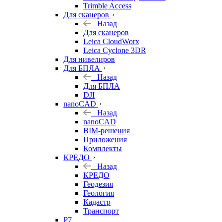
Trimble Access
Для сканеров
Назад
Для сканеров
Leica CloudWorx
Leica Cyclone 3DR
Для нивелиров
Для БПЛА
Назад
Для БПЛА
DJI
nanoCAD
Назад
nanoCAD
BIM-решения
Приложения
Комплекты
КРЕДО
Назад
КРЕДО
Геодезия
Геология
Кадастр
Транспорт
Р7