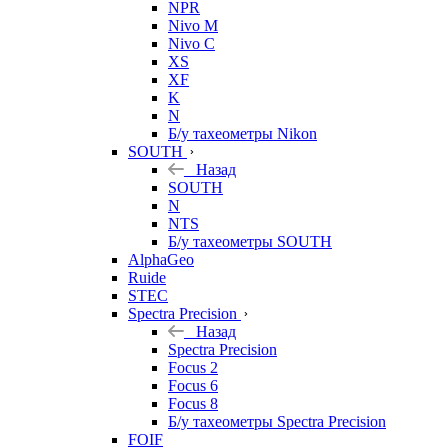
NPR
Nivo M
Nivo C
XS
XF
K
N
Б/у тахеометры Nikon
SOUTH
Назад
SOUTH
N
NTS
Б/у тахеометры SOUTH
AlphaGeo
Ruide
STEC
Spectra Precision
Назад
Spectra Precision
Focus 2
Focus 6
Focus 8
Б/у тахеометры Spectra Precision
FOIF