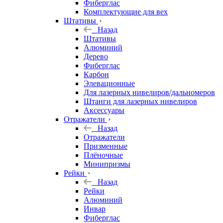
Фиберглас
Комплектующие для вех
Штативы
Назад
Штативы
Алюминий
Дерево
Фиберглас
Карбон
Элевационные
Для лазерных нивелиров/дальномеров
Штанги для лазерных нивелиров
Аксессуары
Отражатели
Назад
Отражатели
Призменные
Плёночные
Минипризмы
Рейки
Назад
Рейки
Алюминий
Инвар
Фиберглас