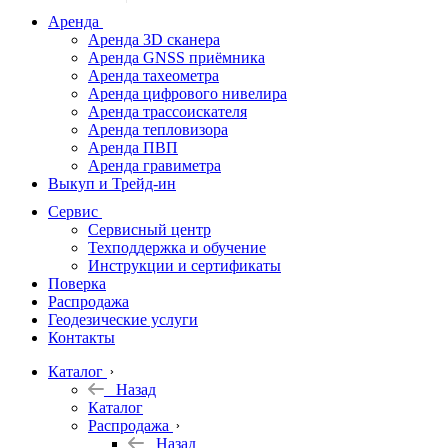
дальномеры
Аренда
Аренда 3D сканера
Нивелиры
Аренда GNSS приёмника
Аренда тахеометра
Теодолиты
Аренда цифрового нивелира
Аренда трассоискателя
Трассоискатели
Аренда тепловизора
Аренда ПВП
Неразрушающий
Аренда гравиметра
контроль
Выкуп и Трейд-ин
Аксессуары
Сервис
Софт
Сервисный центр
Георадары
Техподдержка и обучение
Инструкции и сертификаты
Акции
Поверка
Гидрография
Распродажа
Геодезические услуги
Подбор
Контакты
оборудования
по задачам
Каталог
Назад
Архив
Каталог
Геодезическое
Распродажа
оборудование
Назад