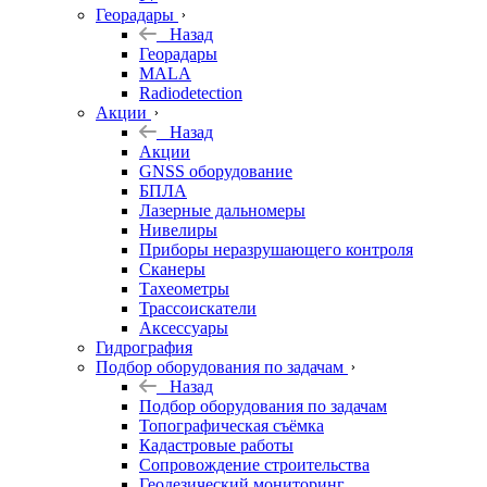
Георадары
Назад
Георадары
MALA
Radiodetection
Акции
Назад
Акции
GNSS оборудование
БПЛА
Лазерные дальномеры
Нивелиры
Приборы неразрушающего контроля
Сканеры
Тахеометры
Трассоискатели
Аксессуары
Гидрография
Подбор оборудования по задачам
Назад
Подбор оборудования по задачам
Топографическая съёмка
Кадастровые работы
Сопровождение строительства
Геодезический мониторинг