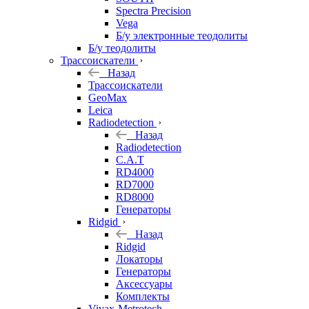
Spectra Precision
Vega
Б/у электронные теодолиты
Б/у теодолиты
Трассоискатели
Назад
Трассоискатели
GeoMax
Leica
Radiodetection
Назад
Radiodetection
C.A.T
RD4000
RD7000
RD8000
Генераторы
Ridgid
Назад
Ridgid
Локаторы
Генераторы
Аксессуары
Комплекты
Vivax-Metrotech