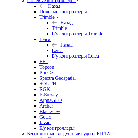
Полевые контроллеры
Назад
Полевые контроллеры
Trimble
Назад
Trimble
Б/у контроллеры Trimble
Leica
Назад
Leica
Б/у контроллеры Leica
EFT
Topcon
PrinCe
Spectra Geospatial
SOUTH
RGK
E-Survey
AlphaGEO
Archer
Blackview
Getac
Javad
Б/у контроллеры
Беспилотные воздушные судна / БПЛА