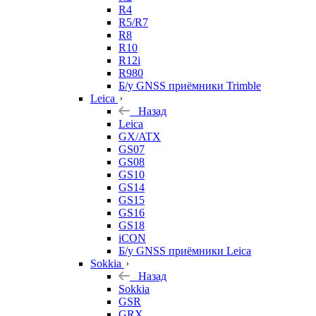
R4
R5/R7
R8
R10
R12i
R980
Б/у GNSS приёмники Trimble
Leica
Назад
Leica
GX/ATX
GS07
GS08
GS10
GS14
GS15
GS16
GS18
iCON
Б/у GNSS приёмники Leica
Sokkia
Назад
Sokkia
GSR
GRX