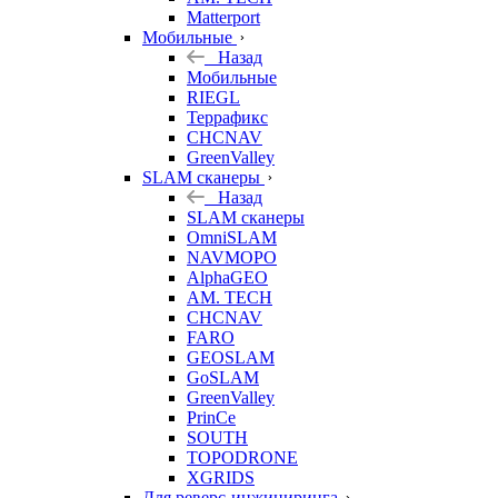
Matterport
Мобильные
Назад
Мобильные
RIEGL
Террафикс
CHCNAV
GreenValley
SLAM сканеры
Назад
SLAM сканеры
OmniSLAM
NAVMOPO
AlphaGEO
AM. TECH
CHCNAV
FARO
GEOSLAM
GoSLAM
GreenValley
PrinCe
SOUTH
TOPODRONE
XGRIDS
Для реверс-инжиниринга