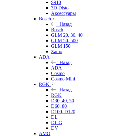
S910
3D Disto
Аксессуары
Bosch
Назад
Bosch
GLM 20, 30, 40
GLM 50, 500
GLM 150
Zamo
ADA
Назад
ADA
Cosmo
Cosmo Mini
RGK
Назад
RGK
D30, 40, 50
D60, 80
D100, D120
DL
DL G
DV
AMO