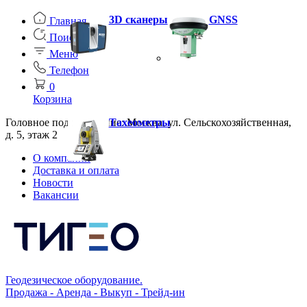
3D сканеры
GNSS
Главная
Поиск
Меню
Телефон
0
Корзина
Головное подразделение: Москва, ул. Сельскохозяйственная,
Тахеометры
д. 5, этаж 2
О компании
Доставка и оплата
Новости
Вакансии
Геодезическое оборудование.
Продажа - Аренда - Выкуп - Трейд-ин