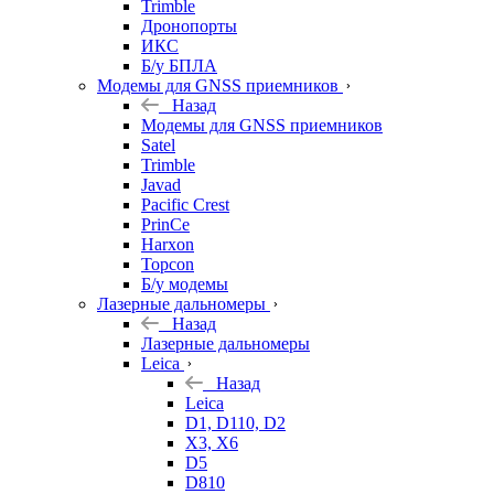
Trimble
Дронопорты
ИКС
Б/у БПЛА
Модемы для GNSS приемников
Назад
Модемы для GNSS приемников
Satel
Trimble
Javad
Pacific Crest
PrinCe
Harxon
Topcon
Б/у модемы
Лазерные дальномеры
Назад
Лазерные дальномеры
Leica
Назад
Leica
D1, D110, D2
X3, X6
D5
D810