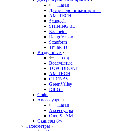
Назад
Для реверс-инжиниринга
AM. TECH
Scantech
SHINING 3D
Exametra
RangeVision
Scanform
Thunk3D
Воздушные
Назад
Воздушные
TOPODRONE
AM.TECH
CHCNAV
GreenValley
RIEGL
Софт
Аксессуары
Назад
Аксессуары
OmniSLAM
Сканеры б/у
Тахеометры