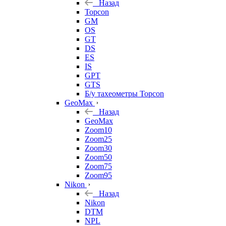
Назад
Topcon
GM
OS
GT
DS
ES
IS
GPT
GTS
Б/у тахеометры Topcon
GeoMax
Назад
GeoMax
Zoom10
Zoom25
Zoom30
Zoom50
Zoom75
Zoom95
Nikon
Назад
Nikon
DTM
NPL