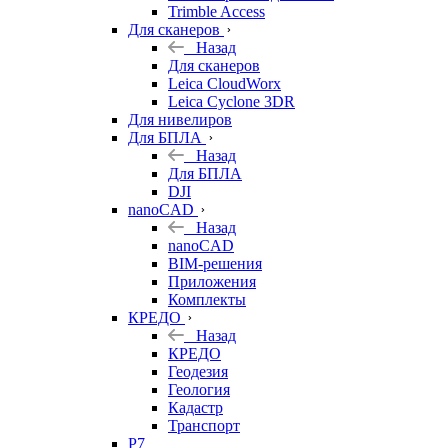
Trimble Access
Для сканеров
Назад
Для сканеров
Leica CloudWorx
Leica Cyclone 3DR
Для нивелиров
Для БПЛА
Назад
Для БПЛА
DJI
nanoCAD
Назад
nanoCAD
BIM-решения
Приложения
Комплекты
КРЕДО
Назад
КРЕДО
Геодезия
Геология
Кадастр
Транспорт
Р7