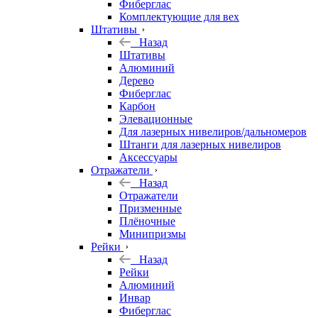
Фиберглас
Комплектующие для вех
Штативы
Назад
Штативы
Алюминий
Дерево
Фиберглас
Карбон
Элевационные
Для лазерных нивелиров/дальномеров
Штанги для лазерных нивелиров
Аксессуары
Отражатели
Назад
Отражатели
Призменные
Плёночные
Минипризмы
Рейки
Назад
Рейки
Алюминий
Инвар
Фиберглас