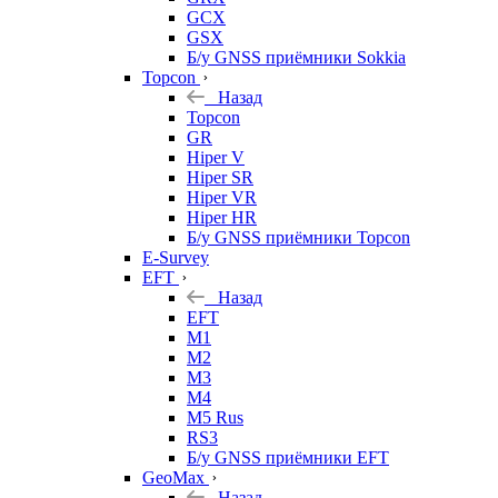
GCX
GSX
Б/у GNSS приёмники Sokkia
Topcon
Назад
Topcon
GR
Hiper V
Hiper SR
Hiper VR
Hiper HR
Б/у GNSS приёмники Topcon
E-Survey
EFT
Назад
EFT
M1
M2
M3
M4
M5 Rus
RS3
Б/у GNSS приёмники EFT
GeoMax
Назад