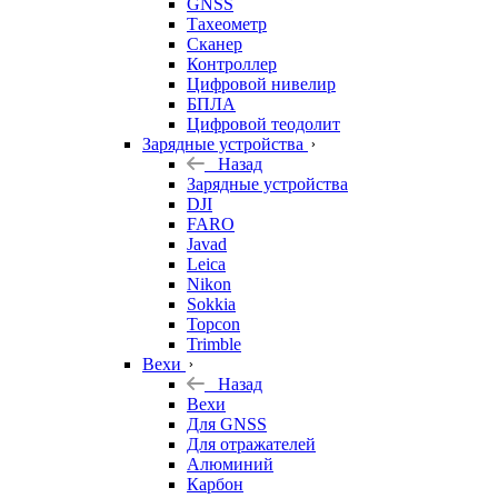
GNSS
Тахеометр
Сканер
Контроллер
Цифровой нивелир
БПЛА
Цифровой теодолит
Зарядные устройства
Назад
Зарядные устройства
DJI
FARO
Javad
Leica
Nikon
Sokkia
Topcon
Trimble
Вехи
Назад
Вехи
Для GNSS
Для отражателей
Алюминий
Карбон