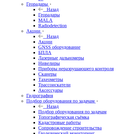
Георадары
Назад
Георадары
MALA
Radiodetection
Акции
Назад
Акции
GNSS оборудование
БПЛА
Лазерные дальномеры
Нивелиры
Приборы неразрушающего контроля
Сканеры
Тахеометры
Трассоискатели
Аксессуары
Гидрография
Подбор оборудования по задачам
Назад
Подбор оборудования по задачам
Топографическая съёмка
Кадастровые работы
Сопровождение строительства
Геодезический мониторинг