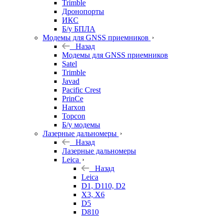
Trimble
Дронопорты
ИКС
Б/у БПЛА
Модемы для GNSS приемников
Назад
Модемы для GNSS приемников
Satel
Trimble
Javad
Pacific Crest
PrinCe
Harxon
Topcon
Б/у модемы
Лазерные дальномеры
Назад
Лазерные дальномеры
Leica
Назад
Leica
D1, D110, D2
X3, X6
D5
D810