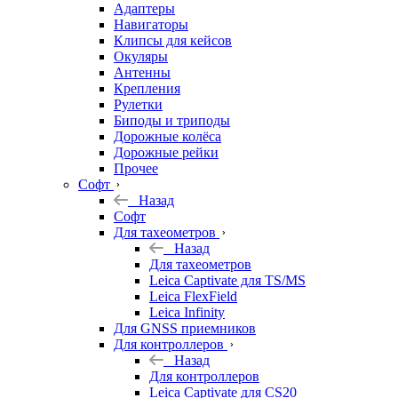
Адаптеры
Навигаторы
Клипсы для кейсов
Окуляры
Антенны
Крепления
Рулетки
Биподы и триподы
Дорожные колёса
Дорожные рейки
Прочее
Софт
Назад
Софт
Для тахеометров
Назад
Для тахеометров
Leica Captivate для TS/MS
Leica FlexField
Leica Infinity
Для GNSS приемников
Для контроллеров
Назад
Для контроллеров
Leica Captivate для CS20