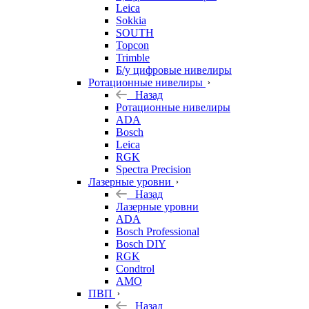
Leica
Sokkia
SOUTH
Topcon
Trimble
Б/у цифровые нивелиры
Ротационные нивелиры
Назад
Ротационные нивелиры
ADA
Bosch
Leica
RGK
Spectra Precision
Лазерные уровни
Назад
Лазерные уровни
ADA
Bosch Professional
Bosch DIY
RGK
Condtrol
AMO
ПВП
Назад