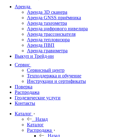
дальномеры
Аренда
Аренда 3D сканера
Нивелиры
Аренда GNSS приёмника
Аренда тахеометра
Теодолиты
Аренда цифрового нивелира
Аренда трассоискателя
Трассоискатели
Аренда тепловизора
Аренда ПВП
Неразрушающий
Аренда гравиметра
контроль
Выкуп и Трейд-ин
Аксессуары
Сервис
Софт
Сервисный центр
Георадары
Техподдержка и обучение
Инструкции и сертификаты
Акции
Поверка
Гидрография
Распродажа
Геодезические услуги
Подбор
Контакты
оборудования
по задачам
Каталог
Назад
Архив
Каталог
Геодезическое
Распродажа
оборудование
Назад