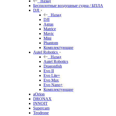
Назад
Беспилотные воздушные судна / БПЛА
DJI
Назад
DJI
Agras
Matrice
Mavic
Mini
Phantom
Комплектующие
Autel Robotics
Назад
Autel Robotics
Dragonfish
Evo II
Evo Lite+
Evo Max
Evo Nano+
Комплектующие
aOrion
DRONAX
INNOIT
Supercam
Teodrone