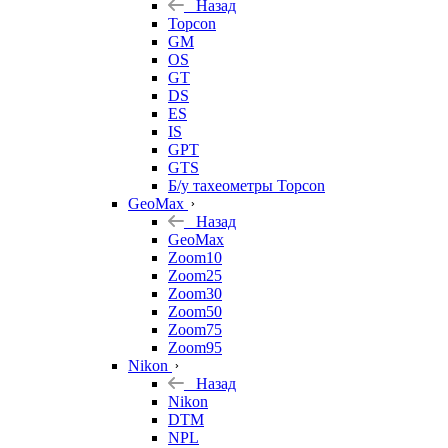
Назад
Topcon
GM
OS
GT
DS
ES
IS
GPT
GTS
Б/у тахеометры Topcon
GeoMax
Назад
GeoMax
Zoom10
Zoom25
Zoom30
Zoom50
Zoom75
Zoom95
Nikon
Назад
Nikon
DTM
NPL