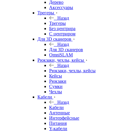
Дерево
Аксессуары
Трегеры
Назад
Трегеры
Без центрира
С центриром
Для 3D сканеров
Назад
Для 3D сканеров
OmniSLAM
Рюкзаки, чехлы, кейсы
Назад
Рюкзаки, чехлы, кейсы
Кейсы
Рюкзаки
Сумки
Чехлы
Кабели
Назад
Кабели
Антенные
Интерфейсные
Питания
Y-кабели