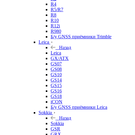
R4
R5/R7
R8
R10
R12i
R980
Б/у GNSS приёмники Trimble
Leica
Назад
Leica
GX/ATX
GS07
GS08
GS10
GS14
GS15
GS16
GS18
iCON
Б/у GNSS приёмники Leica
Sokkia
Назад
Sokkia
GSR
GRX