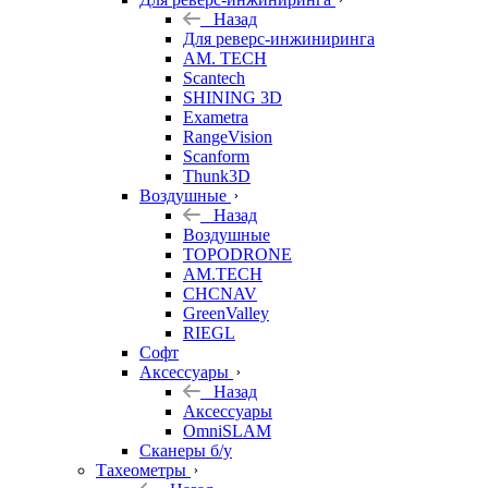
Назад
Для реверс-инжиниринга
AM. TECH
Scantech
SHINING 3D
Exametra
RangeVision
Scanform
Thunk3D
Воздушные
Назад
Воздушные
TOPODRONE
AM.TECH
CHCNAV
GreenValley
RIEGL
Софт
Аксессуары
Назад
Аксессуары
OmniSLAM
Сканеры б/у
Тахеометры