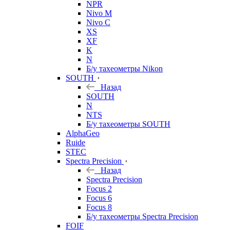
NPR
Nivo M
Nivo C
XS
XF
K
N
Б/у тахеометры Nikon
SOUTH
Назад
SOUTH
N
NTS
Б/у тахеометры SOUTH
AlphaGeo
Ruide
STEC
Spectra Precision
Назад
Spectra Precision
Focus 2
Focus 6
Focus 8
Б/у тахеометры Spectra Precision
FOIF