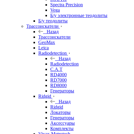
Spectra Precision
Vega
Б/у электронные теодолиты
Б/у теодолиты
Трассоискатели
Назад
Трассоискатели
GeoMax
Leica
Radiodetection
Назад
Radiodetection
C.A.T
RD4000
RD7000
RD8000
Генераторы
Ridgid
Назад
Ridgid
Локаторы
Генераторы
Аксессуары
Комплекты
Vivax-Metrotech