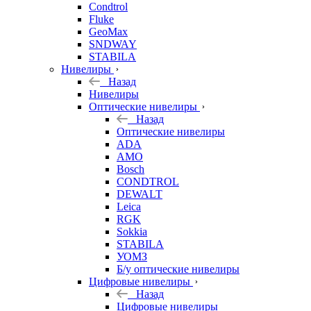
Condtrol
Fluke
GeoMax
SNDWAY
STABILA
Нивелиры
Назад
Нивелиры
Оптические нивелиры
Назад
Оптические нивелиры
ADA
AMO
Bosch
CONDTROL
DEWALT
Leica
RGK
Sokkia
STABILA
УОМЗ
Б/у оптические нивелиры
Цифровые нивелиры
Назад
Цифровые нивелиры