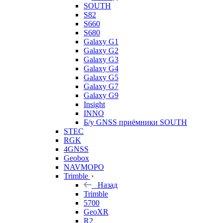
SOUTH
S82
S660
S680
Galaxy G1
Galaxy G2
Galaxy G3
Galaxy G4
Galaxy G5
Galaxy G7
Galaxy G9
Insight
INNO
Б/у GNSS приёмники SOUTH
STEC
RGK
4GNSS
Geobox
NAVMOPO
Trimble
Назад
Trimble
5700
GeoXR
R2