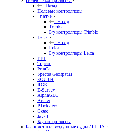
Полевые контроллеры
Назад
Полевые контроллеры
Trimble
Назад
Trimble
Б/у контроллеры Trimble
Leica
Назад
Leica
Б/у контроллеры Leica
EFT
Topcon
PrinCe
Spectra Geospatial
SOUTH
RGK
E-Survey
AlphaGEO
Archer
Blackview
Getac
Javad
Б/у контроллеры
Беспилотные воздушные судна / БПЛА