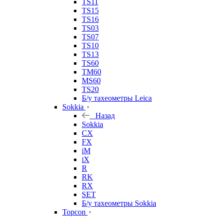
TS11
TS15
TS16
TS03
TS07
TS10
TS13
TS60
TM60
MS60
TS20
Б/у тахеометры Leica
Sokkia
Назад
Sokkia
CX
FX
iM
iX
R
RK
RX
SET
Б/у тахеометры Sokkia
Topcon