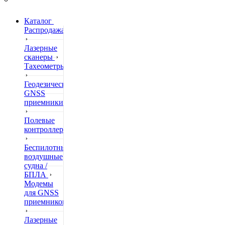
Каталог
Распродажа
Лазерные
сканеры
Тахеометры
Геодезические
GNSS
приемники
Полевые
контроллеры
Беспилотные
воздушные
судна /
БПЛА
Модемы
для GNSS
приемников
Лазерные