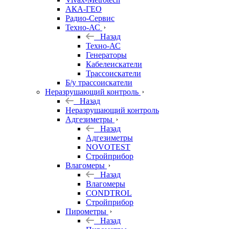
АКА-ГЕО
Радио-Сервис
Техно-АС
Назад
Техно-АС
Генераторы
Кабелеискатели
Трассоискатели
Б/у трассоискатели
Неразрушающий контроль
Назад
Неразрушающий контроль
Адгезиметры
Назад
Адгезиметры
NOVOTEST
Стройприбор
Влагомеры
Назад
Влагомеры
CONDTROL
Стройприбор
Пирометры
Назад