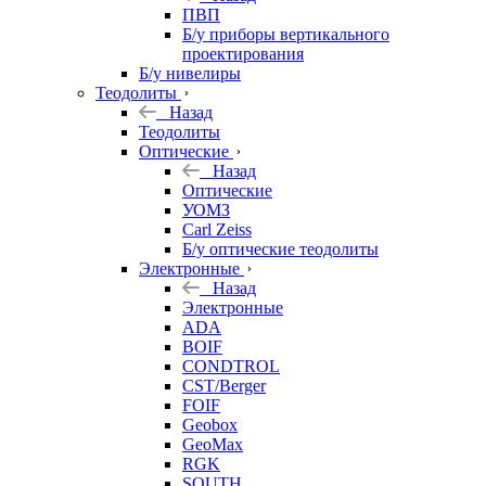
ПВП
Б/у приборы вертикального
проектирования
Б/у нивелиры
Теодолиты
Назад
Теодолиты
Оптические
Назад
Оптические
УОМЗ
Carl Zeiss
Б/у оптические теодолиты
Электронные
Назад
Электронные
ADA
BOIF
CONDTROL
CST/Berger
FOIF
Geobox
GeoMax
RGK
SOUTH