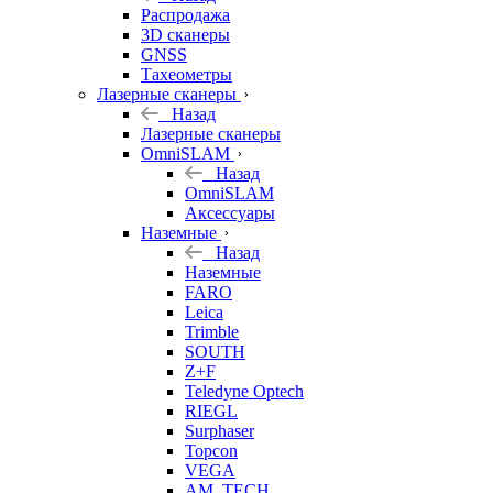
б/у
Распродажа
3D сканеры
GNSS
Тахеометры
Лазерные сканеры
Назад
Лазерные сканеры
OmniSLAM
Назад
OmniSLAM
Аксессуары
Наземные
Назад
Наземные
FARO
Leica
Trimble
SOUTH
Z+F
Teledyne Optech
RIEGL
Surphaser
Topcon
VEGA
AM. TECH