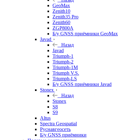
GeoMax
Zenith10
Zenith35 Pro
Zenith60
ZGP800A
Б/у GNSS приёмники GeoMax
Javad
Назад
Javad
Triumph-1
Triumph-2
Triumph-1M
Triumph V.S.
Triumph-LS
Б/у GNSS приёмники Javad
Stonex
Назад
Stonex
S8
S9
Altus
Spectra Geospatial
Руснавгеосеть
Б/у GNSS приёмники