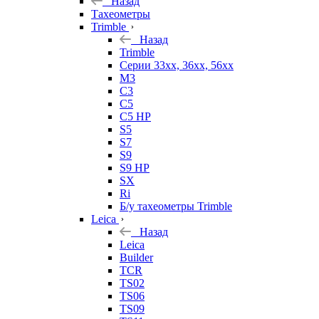
Назад
Тахеометры
Trimble
Назад
Trimble
Серии 33xx, 36xx, 56xx
M3
C3
C5
C5 HP
S5
S7
S9
S9 HP
SX
Ri
Б/у тахеометры Trimble
Leica
Назад
Leica
Builder
TCR
TS02
TS06
TS09