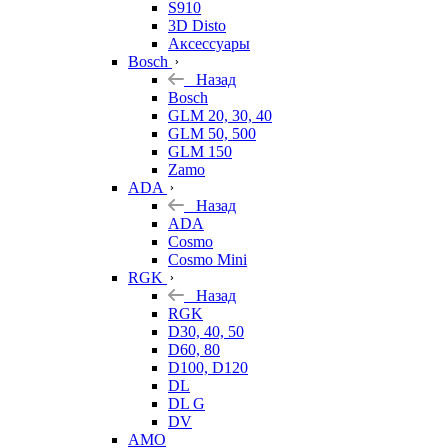
S910
3D Disto
Аксессуары
Bosch
Назад
Bosch
GLM 20, 30, 40
GLM 50, 500
GLM 150
Zamo
ADA
Назад
ADA
Cosmo
Cosmo Mini
RGK
Назад
RGK
D30, 40, 50
D60, 80
D100, D120
DL
DL G
DV
AMO