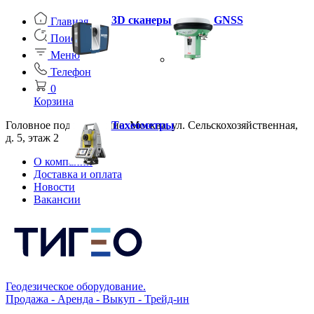
3D сканеры
GNSS
Главная
Поиск
Меню
Телефон
0
Корзина
Головное подразделение: Москва, ул. Сельскохозяйственная,
Тахеометры
д. 5, этаж 2
О компании
Доставка и оплата
Новости
Вакансии
Геодезическое оборудование.
Продажа - Аренда - Выкуп - Трейд-ин