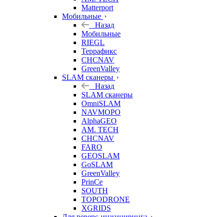
Matterport
Мобильные
Назад
Мобильные
RIEGL
Террафикс
CHCNAV
GreenValley
SLAM сканеры
Назад
SLAM сканеры
OmniSLAM
NAVMOPO
AlphaGEO
AM. TECH
CHCNAV
FARO
GEOSLAM
GoSLAM
GreenValley
PrinCe
SOUTH
TOPODRONE
XGRIDS
Для реверс-инжиниринга