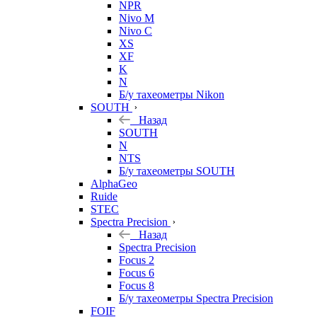
NPR
Nivo M
Nivo C
XS
XF
K
N
Б/у тахеометры Nikon
SOUTH
Назад
SOUTH
N
NTS
Б/у тахеометры SOUTH
AlphaGeo
Ruide
STEC
Spectra Precision
Назад
Spectra Precision
Focus 2
Focus 6
Focus 8
Б/у тахеометры Spectra Precision
FOIF