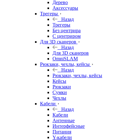
Дерево
Аксессуары
Трегеры
Назад
Трегеры
Без центрира
С центриром
Для 3D сканеров
Назад
Для 3D сканеров
OmniSLAM
Рюкзаки, чехлы, кейсы
Назад
Рюкзаки, чехлы, кейсы
Кейсы
Рюкзаки
Сумки
Чехлы
Кабели
Назад
Кабели
Антенные
Интерфейсные
Питания
Y-кабели