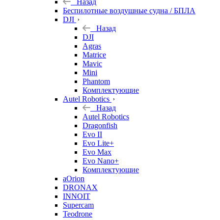
Назад
Беспилотные воздушные судна / БПЛА
DJI
Назад
DJI
Agras
Matrice
Mavic
Mini
Phantom
Комплектующие
Autel Robotics
Назад
Autel Robotics
Dragonfish
Evo II
Evo Lite+
Evo Max
Evo Nano+
Комплектующие
aOrion
DRONAX
INNOIT
Supercam
Teodrone