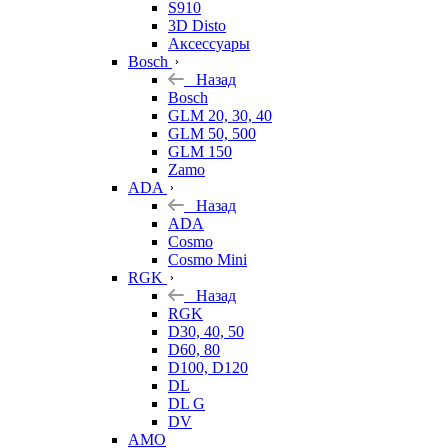
S910
3D Disto
Аксессуары
Bosch
Назад
Bosch
GLM 20, 30, 40
GLM 50, 500
GLM 150
Zamo
ADA
Назад
ADA
Cosmo
Cosmo Mini
RGK
Назад
RGK
D30, 40, 50
D60, 80
D100, D120
DL
DL G
DV
AMO