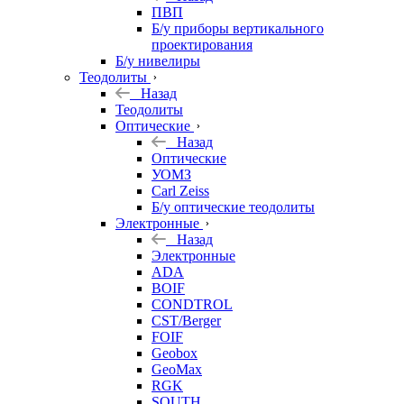
ПВП
Б/у приборы вертикального
проектирования
Б/у нивелиры
Теодолиты
Назад
Теодолиты
Оптические
Назад
Оптические
УОМЗ
Carl Zeiss
Б/у оптические теодолиты
Электронные
Назад
Электронные
ADA
BOIF
CONDTROL
CST/Berger
FOIF
Geobox
GeoMax
RGK
SOUTH