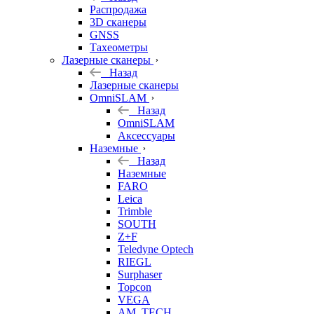
б/у
Распродажа
3D сканеры
GNSS
Тахеометры
Лазерные сканеры
Назад
Лазерные сканеры
OmniSLAM
Назад
OmniSLAM
Аксессуары
Наземные
Назад
Наземные
FARO
Leica
Trimble
SOUTH
Z+F
Teledyne Optech
RIEGL
Surphaser
Topcon
VEGA
AM. TECH