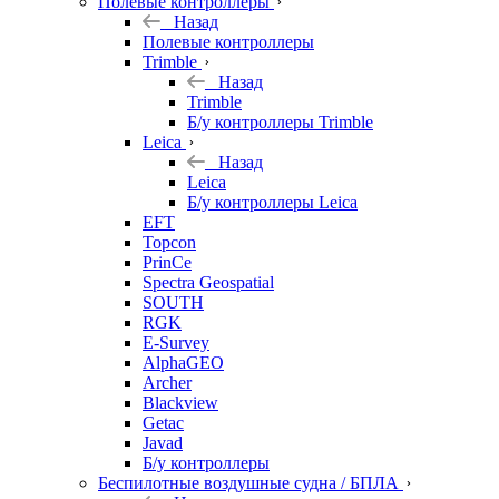
Полевые контроллеры
Назад
Полевые контроллеры
Trimble
Назад
Trimble
Б/у контроллеры Trimble
Leica
Назад
Leica
Б/у контроллеры Leica
EFT
Topcon
PrinCe
Spectra Geospatial
SOUTH
RGK
E-Survey
AlphaGEO
Archer
Blackview
Getac
Javad
Б/у контроллеры
Беспилотные воздушные судна / БПЛА