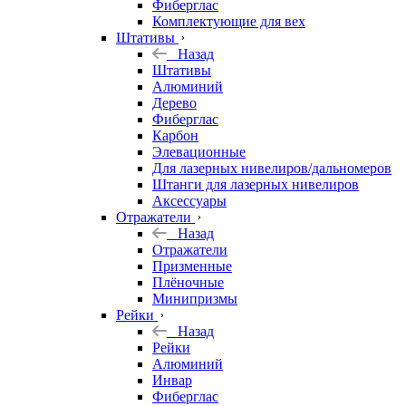
Фиберглас
Комплектующие для вех
Штативы
Назад
Штативы
Алюминий
Дерево
Фиберглас
Карбон
Элевационные
Для лазерных нивелиров/дальномеров
Штанги для лазерных нивелиров
Аксессуары
Отражатели
Назад
Отражатели
Призменные
Плёночные
Минипризмы
Рейки
Назад
Рейки
Алюминий
Инвар
Фиберглас