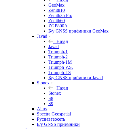
GeoMax
Zenith10
Zenith35 Pro
Zenith60
ZGP800A
Б/у GNSS приёмники GeoMax
Javad
Назад
Javad
Triumph-1
Triumph-2
Triumph-1M
Triumph V.S.
Triumph-LS
Б/у GNSS приёмники Javad
Stonex
Назад
Stonex
S8
S9
Altus
Spectra Geospatial
Руснавгеосеть
Б/у GNSS приёмники