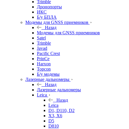
Trimble
Дронопорты
ИКС
Б/у БПЛА
Модемы для GNSS приемников
Назад
Модемы для GNSS приемников
Satel
Trimble
Javad
Pacific Crest
PrinCe
Harxon
Topcon
Б/у модемы
Лазерные дальномеры
Назад
Лазерные дальномеры
Leica
Назад
Leica
D1, D110, D2
X3, X6
D5
D810