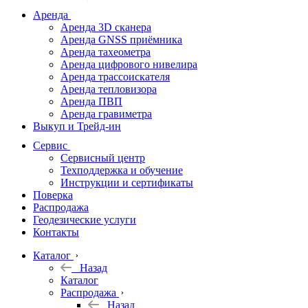
дальномеры
Аренда
Аренда 3D сканера
Нивелиры
Аренда GNSS приёмника
Аренда тахеометра
Теодолиты
Аренда цифрового нивелира
Аренда трассоискателя
Трассоискатели
Аренда тепловизора
Аренда ПВП
Неразрушающий
Аренда гравиметра
контроль
Выкуп и Трейд-ин
Аксессуары
Сервис
Софт
Сервисный центр
Георадары
Техподдержка и обучение
Инструкции и сертификаты
Акции
Поверка
Гидрография
Распродажа
Геодезические услуги
Подбор
Контакты
оборудования
по задачам
Каталог
Назад
Архив
Каталог
Геодезическое
Распродажа
оборудование
Назад