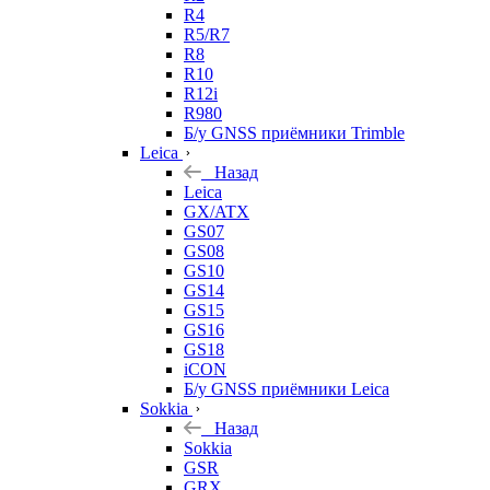
R4
R5/R7
R8
R10
R12i
R980
Б/у GNSS приёмники Trimble
Leica
Назад
Leica
GX/ATX
GS07
GS08
GS10
GS14
GS15
GS16
GS18
iCON
Б/у GNSS приёмники Leica
Sokkia
Назад
Sokkia
GSR
GRX