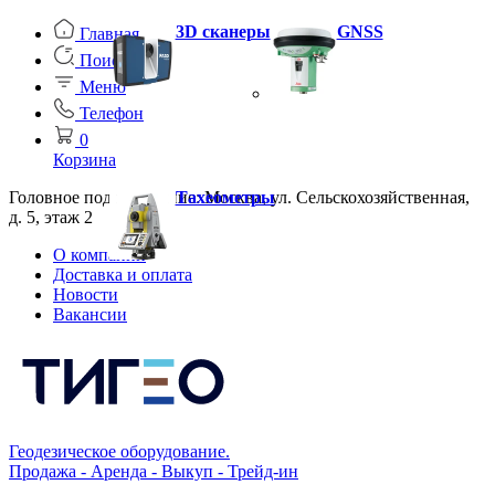
3D сканеры
GNSS
Главная
Поиск
Меню
Телефон
0
Корзина
Головное подразделение: Москва, ул. Сельскохозяйственная,
Тахеометры
д. 5, этаж 2
О компании
Доставка и оплата
Новости
Вакансии
Геодезическое оборудование.
Продажа - Аренда - Выкуп - Трейд-ин