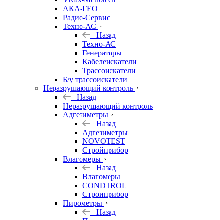
АКА-ГЕО
Радио-Сервис
Техно-АС
Назад
Техно-АС
Генераторы
Кабелеискатели
Трассоискатели
Б/у трассоискатели
Неразрушающий контроль
Назад
Неразрушающий контроль
Адгезиметры
Назад
Адгезиметры
NOVOTEST
Стройприбор
Влагомеры
Назад
Влагомеры
CONDTROL
Стройприбор
Пирометры
Назад