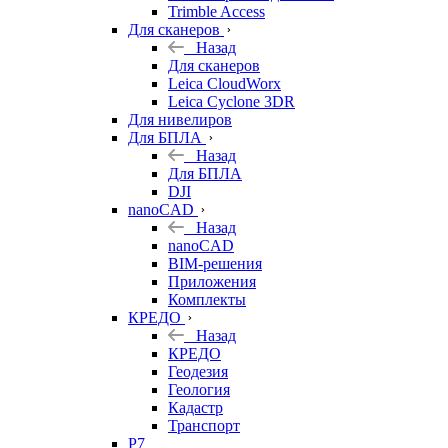
Trimble Access
Для сканеров
Назад
Для сканеров
Leica CloudWorx
Leica Cyclone 3DR
Для нивелиров
Для БПЛА
Назад
Для БПЛА
DJI
nanoCAD
Назад
nanoCAD
BIM-решения
Приложения
Комплекты
КРЕДО
Назад
КРЕДО
Геодезия
Геология
Кадастр
Транспорт
Р7