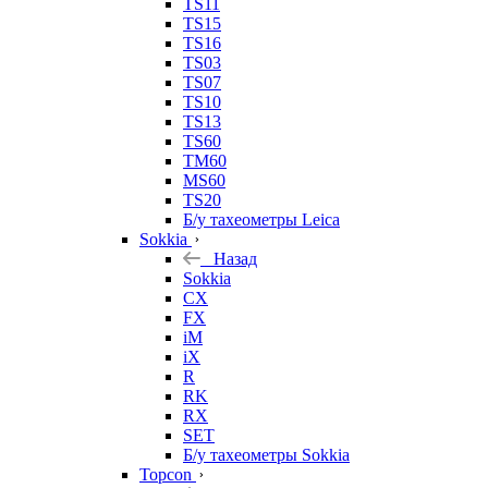
TS11
TS15
TS16
TS03
TS07
TS10
TS13
TS60
TM60
MS60
TS20
Б/у тахеометры Leica
Sokkia
Назад
Sokkia
CX
FX
iM
iX
R
RK
RX
SET
Б/у тахеометры Sokkia
Topcon