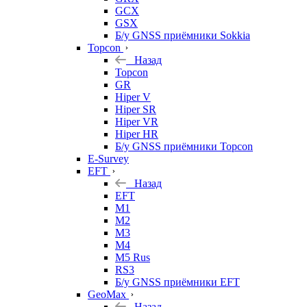
GCX
GSX
Б/у GNSS приёмники Sokkia
Topcon
Назад
Topcon
GR
Hiper V
Hiper SR
Hiper VR
Hiper HR
Б/у GNSS приёмники Topcon
E-Survey
EFT
Назад
EFT
M1
M2
M3
M4
M5 Rus
RS3
Б/у GNSS приёмники EFT
GeoMax
Назад