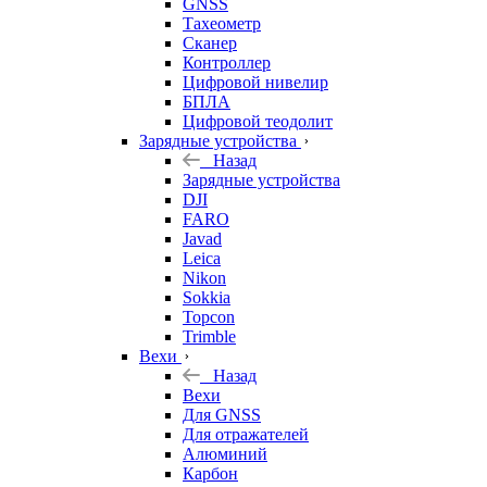
GNSS
Тахеометр
Сканер
Контроллер
Цифровой нивелир
БПЛА
Цифровой теодолит
Зарядные устройства
Назад
Зарядные устройства
DJI
FARO
Javad
Leica
Nikon
Sokkia
Topcon
Trimble
Вехи
Назад
Вехи
Для GNSS
Для отражателей
Алюминий
Карбон