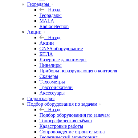
Георадары
Назад
Георадары
MALA
Radiodetection
Акции
Назад
Акции
GNSS оборудование
БПЛА
Лазерные дальномеры
Нивелиры
Приборы неразрушающего контроля
Сканеры
Тахеометры
Трассоискатели
Аксессуары
Гидрография
Подбор оборудования по задачам
Назад
Подбор оборудования по задачам
Топографическая съёмка
Кадастровые работы
Сопровождение строительства
Геодезический мониторинг