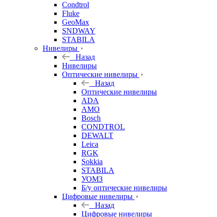
Condtrol
Fluke
GeoMax
SNDWAY
STABILA
Нивелиры
Назад
Нивелиры
Оптические нивелиры
Назад
Оптические нивелиры
ADA
AMO
Bosch
CONDTROL
DEWALT
Leica
RGK
Sokkia
STABILA
УОМЗ
Б/у оптические нивелиры
Цифровые нивелиры
Назад
Цифровые нивелиры