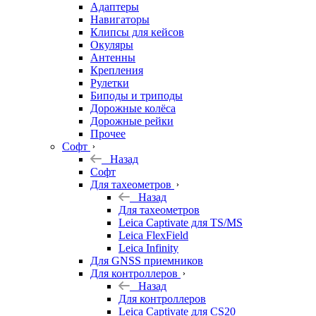
Адаптеры
Навигаторы
Клипсы для кейсов
Окуляры
Антенны
Крепления
Рулетки
Биподы и триподы
Дорожные колёса
Дорожные рейки
Прочее
Софт
Назад
Софт
Для тахеометров
Назад
Для тахеометров
Leica Captivate для TS/MS
Leica FlexField
Leica Infinity
Для GNSS приемников
Для контроллеров
Назад
Для контроллеров
Leica Captivate для CS20