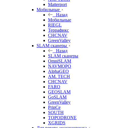
Matterport
Мобильные
Назад
Мобильные
RIEGL
Террафикс
CHCNAV
GreenValley
SLAM сканеры
Назад
SLAM сканеры
OmniSLAM
NAVMOPO
AlphaGEO
AM. TECH
CHCNAV
FARO
GEOSLAM
GoSLAM
GreenValley
PrinCe
SOUTH
TOPODRONE
XGRIDS
Для реверс-инжиниринга