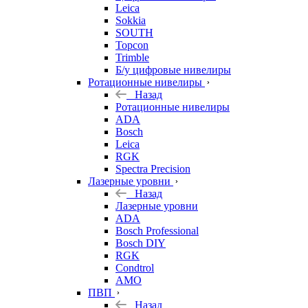
Leica
Sokkia
SOUTH
Topcon
Trimble
Б/у цифровые нивелиры
Ротационные нивелиры
Назад
Ротационные нивелиры
ADA
Bosch
Leica
RGK
Spectra Precision
Лазерные уровни
Назад
Лазерные уровни
ADA
Bosch Professional
Bosch DIY
RGK
Condtrol
AMO
ПВП
Назад