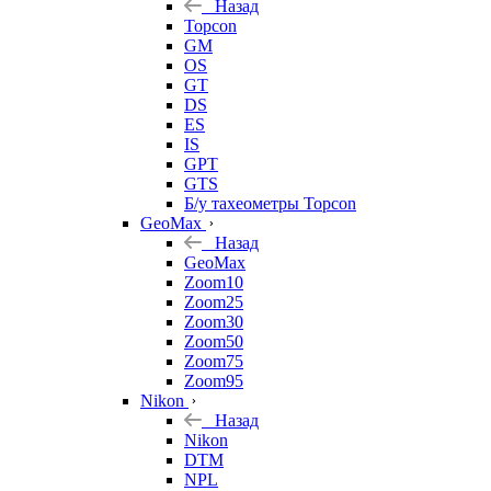
Назад
Topcon
GM
OS
GT
DS
ES
IS
GPT
GTS
Б/у тахеометры Topcon
GeoMax
Назад
GeoMax
Zoom10
Zoom25
Zoom30
Zoom50
Zoom75
Zoom95
Nikon
Назад
Nikon
DTM
NPL