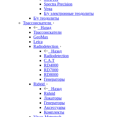
Spectra Precision
Vega
Б/у электронные теодолиты
Б/у теодолиты
Трассоискатели
Назад
Трассоискатели
GeoMax
Leica
Radiodetection
Назад
Radiodetection
C.A.T
RD4000
RD7000
RD8000
Генераторы
Ridgid
Назад
Ridgid
Локаторы
Генераторы
Аксессуары
Комплекты
Vivax-Metrotech