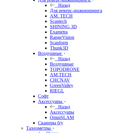
Назад
Для реверс-инжиниринга
AM. TECH
Scantech
SHINING 3D
Exametra
RangeVision
Scanform
Thunk3D
Воздушные
Назад
Воздушные
TOPODRONE
AM.TECH
CHCNAV
GreenValley
RIEGL
Софт
Аксессуары
Назад
Аксессуары
OmniSLAM
Сканеры б/у
Тахеометры