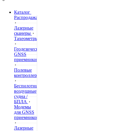
Каталог
Распродажа
Лазерные
сканеры
Тахеометры
Геодезические
GNSS
приемники
Полевые
контроллеры
Беспилотные
воздушные
судна /
БПЛА
Модемы
для GNSS
приемников
Лазерные