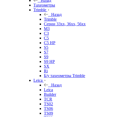
Назад
Тахеометры
Trimble
Назад
Trimble
Серии 33xx, 36xx, 56xx
M3
C3
C5
C5 HP
S5
S7
S9
S9 HP
SX
Ri
Б/у тахеометры Trimble
Leica
Назад
Leica
Builder
TCR
TS02
TS06
TS09