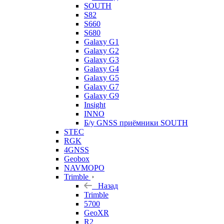
SOUTH
S82
S660
S680
Galaxy G1
Galaxy G2
Galaxy G3
Galaxy G4
Galaxy G5
Galaxy G7
Galaxy G9
Insight
INNO
Б/у GNSS приёмники SOUTH
STEC
RGK
4GNSS
Geobox
NAVMOPO
Trimble
Назад
Trimble
5700
GeoXR
R2