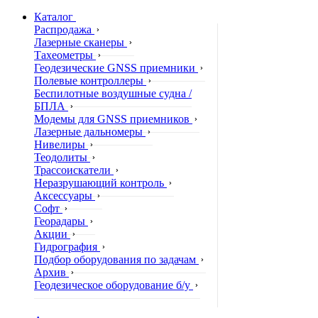
Каталог
Распродажа
Лазерные сканеры
Тахеометры
Геодезические GNSS приемники
Полевые контроллеры
Беспилотные воздушные судна /
БПЛА
Модемы для GNSS приемников
Лазерные дальномеры
Нивелиры
Теодолиты
Трассоискатели
Неразрушающий контроль
Аксессуары
Софт
Георадары
Акции
Гидрография
Подбор оборудования по задачам
Архив
Геодезическое оборудование б/у