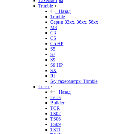
Тахеометры
Trimble
Назад
Trimble
Серии 33xx, 36xx, 56xx
M3
C3
C5
C5 HP
S5
S7
S9
S9 HP
SX
Ri
Б/у тахеометры Trimble
Leica
Назад
Leica
Builder
TCR
TS02
TS06
TS09
TS11