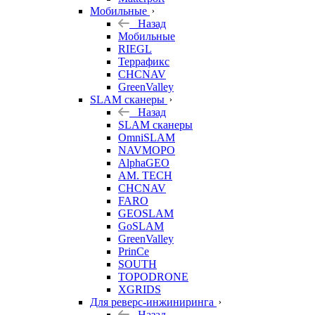
Мобильные
Назад
Мобильные
RIEGL
Террафикс
CHCNAV
GreenValley
SLAM сканеры
Назад
SLAM сканеры
OmniSLAM
NAVMOPO
AlphaGEO
AM. TECH
CHCNAV
FARO
GEOSLAM
GoSLAM
GreenValley
PrinCe
SOUTH
TOPODRONE
XGRIDS
Для реверс-инжиниринга
Назад