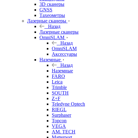
3D сканеры
GNSS
Тахеометры
Лазерные сканеры
Назад
Лазерные сканеры
OmniSLAM
Назад
OmniSLAM
Аксессуары
Наземные
Назад
Наземные
FARO
Leica
Trimble
SOUTH
Z+F
Teledyne Optech
RIEGL
Surphaser
Topcon
VEGA
AM. TECH
Matterport