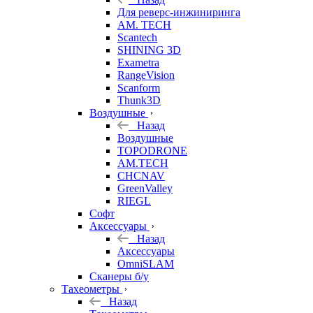
Для реверс-инжиниринга
AM. TECH
Scantech
SHINING 3D
Exametra
RangeVision
Scanform
Thunk3D
Воздушные
Назад
Воздушные
TOPODRONE
AM.TECH
CHCNAV
GreenValley
RIEGL
Софт
Аксессуары
Назад
Аксессуары
OmniSLAM
Сканеры б/у
Тахеометры
Назад