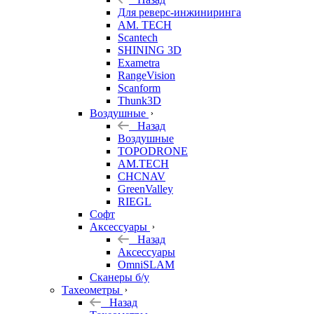
Для реверс-инжиниринга
AM. TECH
Scantech
SHINING 3D
Exametra
RangeVision
Scanform
Thunk3D
Воздушные
Назад
Воздушные
TOPODRONE
AM.TECH
CHCNAV
GreenValley
RIEGL
Софт
Аксессуары
Назад
Аксессуары
OmniSLAM
Сканеры б/у
Тахеометры
Назад