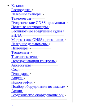
Каталог
Распродажа
Лазерные сканеры
Тахеометры
Геодезические GNSS приемники
Полевые контроллеры
Беспилотные воздушные судна /
БПЛА
Модемы для GNSS приемников
Лазерные дальномеры
Нивелиры
Теодолиты
Трассоискатели
Неразрушающий контроль
Аксессуары
Софт
Георадары
Акции
Гидрография
Подбор оборудования по задачам
Архив
Геодезическое оборудование б/у