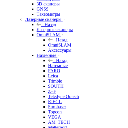
3D сканеры
GNSS
Тахеометры
Лазерные сканеры
Назад
Лазерные сканеры
OmniSLAM
Назад
OmniSLAM
Аксессуары
Наземные
Назад
Наземные
FARO
Leica
Trimble
SOUTH
Z+F
Teledyne Optech
RIEGL
Surphaser
Topcon
VEGA
AM. TECH
Matterport