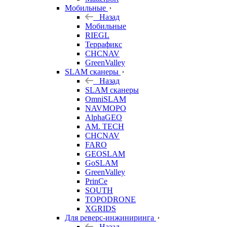
Мобильные
Назад
Мобильные
RIEGL
Террафикс
CHCNAV
GreenValley
SLAM сканеры
Назад
SLAM сканеры
OmniSLAM
NAVMOPO
AlphaGEO
AM. TECH
CHCNAV
FARO
GEOSLAM
GoSLAM
GreenValley
PrinCe
SOUTH
TOPODRONE
XGRIDS
Для реверс-инжиниринга
Назад