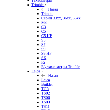
Тахеометры
Trimble
Назад
Trimble
Серии 33xx, 36xx, 56xx
M3
C3
C5
C5 HP
S5
S7
S9
S9 HP
SX
Ri
Б/у тахеометры Trimble
Leica
Назад
Leica
Builder
TCR
TS02
TS06
TS09
TS11