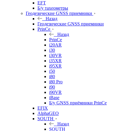
EFT
Б/у тахеометры
Геодезические GNSS приемники
Назад
Геодезические GNSS приемники
PrinCe
Назад
PrinCe
i20AR
i30
i30VR
i35XR
i95XR
i50
i80
i80 Pro
i90
i90VR
iBase
Б/у GNSS приёмники PrinCe
EFIX
AlphaGEO
SOUTH
Назад
SOUTH