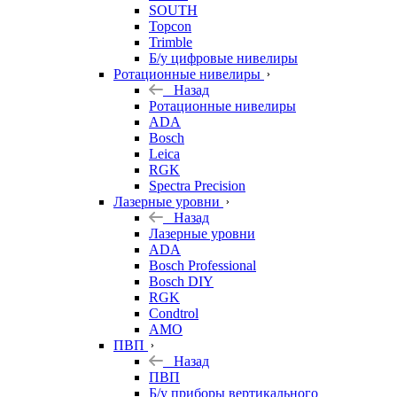
SOUTH
Topcon
Trimble
Б/у цифровые нивелиры
Ротационные нивелиры
Назад
Ротационные нивелиры
ADA
Bosch
Leica
RGK
Spectra Precision
Лазерные уровни
Назад
Лазерные уровни
ADA
Bosch Professional
Bosch DIY
RGK
Condtrol
AMO
ПВП
Назад
ПВП
Б/у приборы вертикального