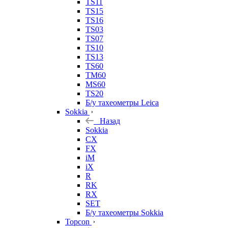
TS11
TS15
TS16
TS03
TS07
TS10
TS13
TS60
TM60
MS60
TS20
Б/у тахеометры Leica
Sokkia
Назад
Sokkia
CX
FX
iM
iX
R
RK
RX
SET
Б/у тахеометры Sokkia
Topcon