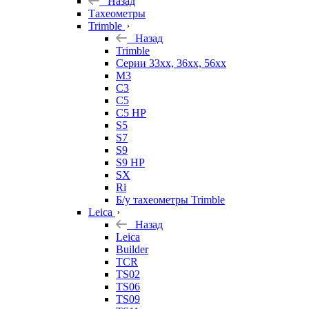
Назад
Тахеометры
Trimble
Назад
Trimble
Серии 33xx, 36xx, 56xx
M3
C3
C5
C5 HP
S5
S7
S9
S9 HP
SX
Ri
Б/у тахеометры Trimble
Leica
Назад
Leica
Builder
TCR
TS02
TS06
TS09