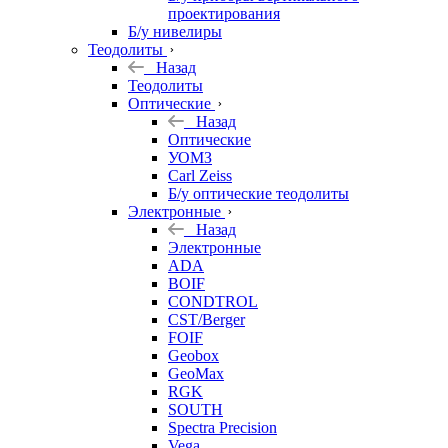
проектирования
Б/у нивелиры
Теодолиты
Назад
Теодолиты
Оптические
Назад
Оптические
УОМЗ
Carl Zeiss
Б/у оптические теодолиты
Электронные
Назад
Электронные
ADA
BOIF
CONDTROL
CST/Berger
FOIF
Geobox
GeoMax
RGK
SOUTH
Spectra Precision
Vega