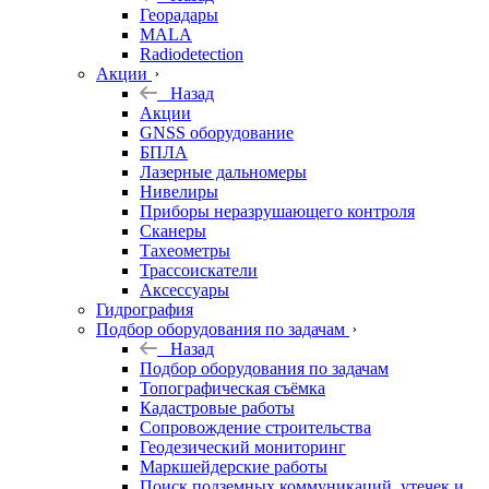
Георадары
MALA
Radiodetection
Акции
Назад
Акции
GNSS оборудование
БПЛА
Лазерные дальномеры
Нивелиры
Приборы неразрушающего контроля
Сканеры
Тахеометры
Трассоискатели
Аксессуары
Гидрография
Подбор оборудования по задачам
Назад
Подбор оборудования по задачам
Топографическая съёмка
Кадастровые работы
Сопровождение строительства
Геодезический мониторинг
Маркшейдерские работы
Поиск подземных коммуникаций, утечек и