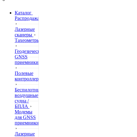
Каталог
Распродажа
Лазерные
сканеры
Тахеометры
Геодезические
GNSS
приемники
Полевые
контроллеры
Беспилотные
воздушные
судна /
БПЛА
Модемы
для GNSS
приемников
Лазерные