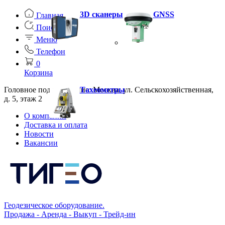
3D сканеры
GNSS
Главная
Поиск
Меню
Телефон
0
Корзина
Головное подразделение: Москва, ул. Сельскохозяйственная,
Тахеометры
д. 5, этаж 2
О компании
Доставка и оплата
Новости
Вакансии
Геодезическое оборудование.
Продажа - Аренда - Выкуп - Трейд-ин