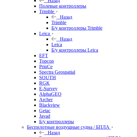
Назад
Полевые контроллеры
Trimble
Назад
Trimble
Б/у контроллеры Trimble
Leica
Назад
Leica
Б/у контроллеры Leica
EFT
Topcon
PrinCe
Spectra Geospatial
SOUTH
RGK
E-Survey
AlphaGEO
Archer
Blackview
Getac
Javad
Б/у контроллеры
Беспилотные воздушные судна / БПЛА
Назад