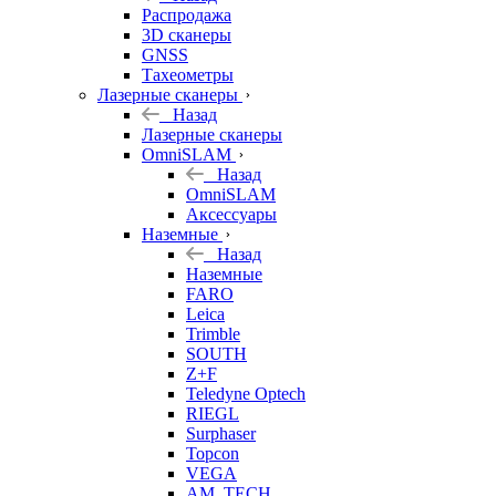
б/у
Распродажа
3D сканеры
GNSS
Тахеометры
Лазерные сканеры
Назад
Лазерные сканеры
OmniSLAM
Назад
OmniSLAM
Аксессуары
Наземные
Назад
Наземные
FARO
Leica
Trimble
SOUTH
Z+F
Teledyne Optech
RIEGL
Surphaser
Topcon
VEGA
AM. TECH