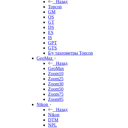
Назад
Topcon
GM
OS
GT
DS
ES
IS
GPT
GTS
Б/у тахеометры Topcon
GeoMax
Назад
GeoMax
Zoom10
Zoom25
Zoom30
Zoom50
Zoom75
Zoom95
Nikon
Назад
Nikon
DTM
NPL