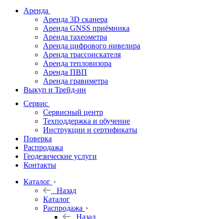
дальномеры
Аренда
Аренда 3D сканера
Нивелиры
Аренда GNSS приёмника
Аренда тахеометра
Теодолиты
Аренда цифрового нивелира
Аренда трассоискателя
Трассоискатели
Аренда тепловизора
Аренда ПВП
Неразрушающий
Аренда гравиметра
контроль
Выкуп и Трейд-ин
Аксессуары
Сервис
Софт
Сервисный центр
Георадары
Техподдержка и обучение
Инструкции и сертификаты
Акции
Поверка
Гидрография
Распродажа
Геодезические услуги
Подбор
Контакты
оборудования
по задачам
Каталог
Назад
Архив
Каталог
Геодезическое
Распродажа
оборудование
Назад