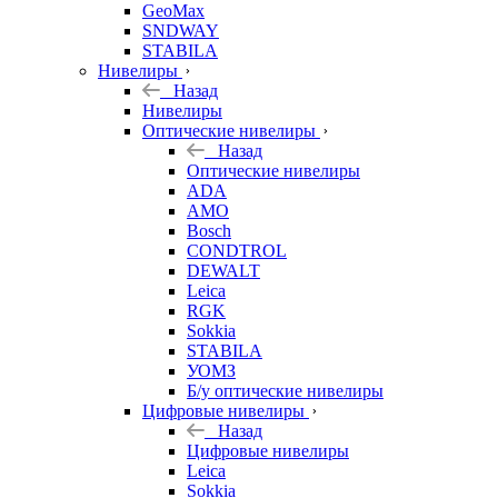
GeoMax
SNDWAY
STABILA
Нивелиры
Назад
Нивелиры
Оптические нивелиры
Назад
Оптические нивелиры
ADA
AMO
Bosch
CONDTROL
DEWALT
Leica
RGK
Sokkia
STABILA
УОМЗ
Б/у оптические нивелиры
Цифровые нивелиры
Назад
Цифровые нивелиры
Leica
Sokkia