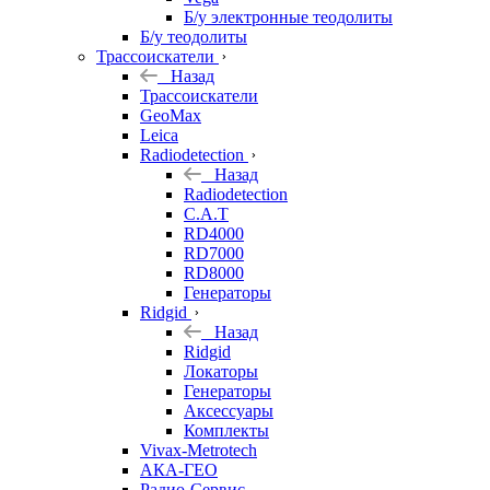
Б/у электронные теодолиты
Б/у теодолиты
Трассоискатели
Назад
Трассоискатели
GeoMax
Leica
Radiodetection
Назад
Radiodetection
C.A.T
RD4000
RD7000
RD8000
Генераторы
Ridgid
Назад
Ridgid
Локаторы
Генераторы
Аксессуары
Комплекты
Vivax-Metrotech
АКА-ГЕО
Радио-Сервис