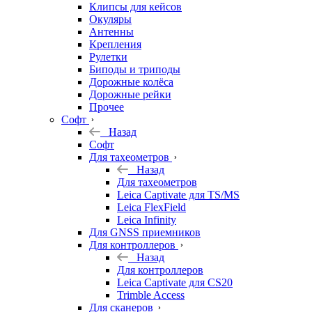
Клипсы для кейсов
Окуляры
Антенны
Крепления
Рулетки
Биподы и триподы
Дорожные колёса
Дорожные рейки
Прочее
Софт
Назад
Софт
Для тахеометров
Назад
Для тахеометров
Leica Captivate для TS/MS
Leica FlexField
Leica Infinity
Для GNSS приемников
Для контроллеров
Назад
Для контроллеров
Leica Captivate для CS20
Trimble Access
Для сканеров