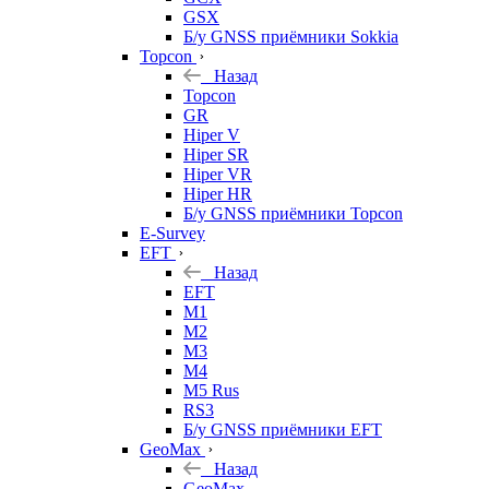
GSX
Б/у GNSS приёмники Sokkia
Topcon
Назад
Topcon
GR
Hiper V
Hiper SR
Hiper VR
Hiper HR
Б/у GNSS приёмники Topcon
E-Survey
EFT
Назад
EFT
M1
M2
M3
M4
M5 Rus
RS3
Б/у GNSS приёмники EFT
GeoMax
Назад
GeoMax