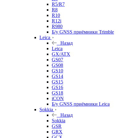
R5/R7
R8
R10
R12i
R980
Б/у GNSS приёмники Trimble
Leica
Назад
Leica
GX/ATX
GS07
GS08
GS10
GS14
GS15
GS16
GS18
iCON
Б/у GNSS приёмники Leica
Sokkia
Назад
Sokkia
GSR
GRX
GCX