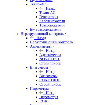
Техно-АС
Назад
Техно-АС
Генераторы
Кабелеискатели
Трассоискатели
Б/у трассоискатели
Неразрушающий контроль
Назад
Неразрушающий контроль
Адгезиметры
Назад
Адгезиметры
NOVOTEST
Стройприбор
Влагомеры
Назад
Влагомеры
CONDTROL
Стройприбор
Пирометры
Назад
Пирометры
RGK