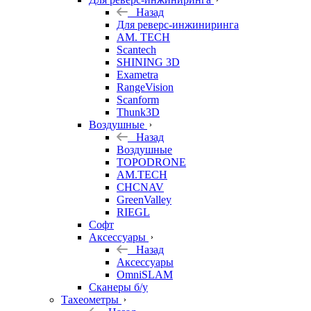
Назад
Для реверс-инжиниринга
AM. TECH
Scantech
SHINING 3D
Exametra
RangeVision
Scanform
Thunk3D
Воздушные
Назад
Воздушные
TOPODRONE
AM.TECH
CHCNAV
GreenValley
RIEGL
Софт
Аксессуары
Назад
Аксессуары
OmniSLAM
Сканеры б/у
Тахеометры