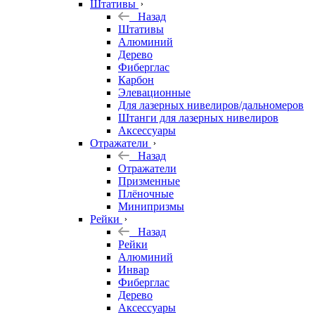
Штативы
Назад
Штативы
Алюминий
Дерево
Фиберглас
Карбон
Элевационные
Для лазерных нивелиров/дальномеров
Штанги для лазерных нивелиров
Аксессуары
Отражатели
Назад
Отражатели
Призменные
Плёночные
Минипризмы
Рейки
Назад
Рейки
Алюминий
Инвар
Фиберглас
Дерево
Аксессуары