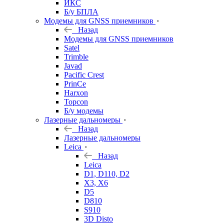
ИКС
Б/у БПЛА
Модемы для GNSS приемников
Назад
Модемы для GNSS приемников
Satel
Trimble
Javad
Pacific Crest
PrinCe
Harxon
Topcon
Б/у модемы
Лазерные дальномеры
Назад
Лазерные дальномеры
Leica
Назад
Leica
D1, D110, D2
X3, X6
D5
D810
S910
3D Disto