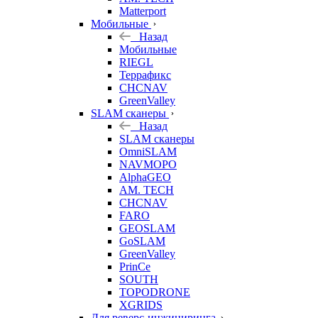
Matterport
Мобильные
Назад
Мобильные
RIEGL
Террафикс
CHCNAV
GreenValley
SLAM сканеры
Назад
SLAM сканеры
OmniSLAM
NAVMOPO
AlphaGEO
AM. TECH
CHCNAV
FARO
GEOSLAM
GoSLAM
GreenValley
PrinCe
SOUTH
TOPODRONE
XGRIDS
Для реверс-инжиниринга