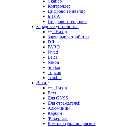
Сканер
Контроллер
Цифровой нивелир
БПЛА
Цифровой теодолит
Зарядные устройства
Назад
Зарядные устройства
DJI
FARO
Javad
Leica
Nikon
Sokkia
Topcon
Trimble
Вехи
Назад
Вехи
Для GNSS
Для отражателей
Алюминий
Карбон
Фиберглас
Комплектующие для вех