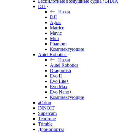
Беспилотные воздушные судна / БПЛА
DJI
Назад
DJI
Agras
Matrice
Mavic
Mini
Phantom
Комплектующие
Autel Robotics
Назад
Autel Robotics
Dragonfish
Evo II
Evo Lite+
Evo Max
Evo Nano+
Комплектующие
aOrion
INNOIT
Supercam
Teodrone
Trimble
Дронопорты