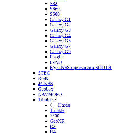
S82
S660
S680
Galaxy G1
Galaxy G2
Galaxy G3
Galaxy G4
Galaxy G5
Galaxy G7
Galaxy G9
Insight
INNO
Б/у GNSS приёмники SOUTH
STEC
RGK
4GNSS
Geobox
NAVMOPO
Trimble
Назад
Trimble
5700
GeoXR
R2
R4