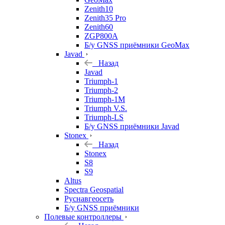
Zenith10
Zenith35 Pro
Zenith60
ZGP800A
Б/у GNSS приёмники GeoMax
Javad
Назад
Javad
Triumph-1
Triumph-2
Triumph-1M
Triumph V.S.
Triumph-LS
Б/у GNSS приёмники Javad
Stonex
Назад
Stonex
S8
S9
Altus
Spectra Geospatial
Руснавгеосеть
Б/у GNSS приёмники
Полевые контроллеры