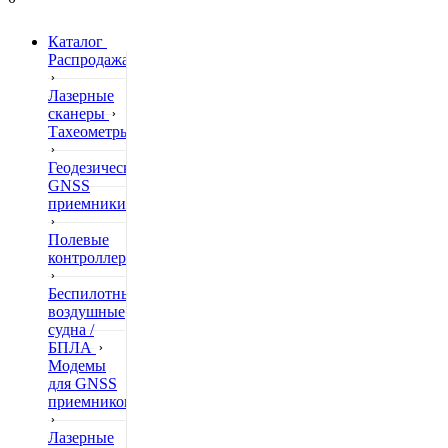
Каталог
Распродажа
Лазерные
сканеры
Тахеометры
Геодезические
GNSS
приемники
Полевые
контроллеры
Беспилотные
воздушные
судна /
БПЛА
Модемы
для GNSS
приемников
Лазерные