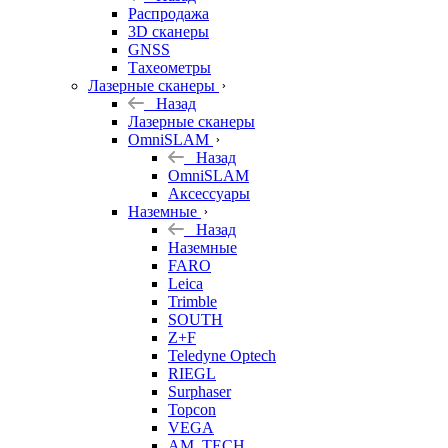
б/у
Распродажа
3D сканеры
GNSS
Тахеометры
Лазерные сканеры
Назад
Лазерные сканеры
OmniSLAM
Назад
OmniSLAM
Аксессуары
Наземные
Назад
Наземные
FARO
Leica
Trimble
SOUTH
Z+F
Teledyne Optech
RIEGL
Surphaser
Topcon
VEGA
AM. TECH