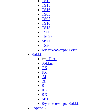
TS11
TS15
TS16
TS03
TS07
TS10
TS13
TS60
TM60
MS60
TS20
Б/у тахеометры Leica
Sokkia
Назад
Sokkia
CX
FX
iM
iX
R
RK
RX
SET
Б/у тахеометры Sokkia
Topcon