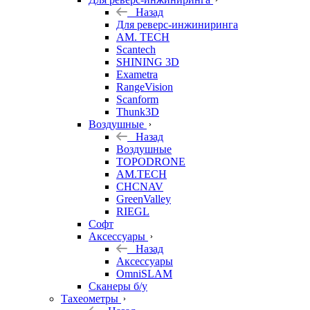
Назад
Для реверс-инжиниринга
AM. TECH
Scantech
SHINING 3D
Exametra
RangeVision
Scanform
Thunk3D
Воздушные
Назад
Воздушные
TOPODRONE
AM.TECH
CHCNAV
GreenValley
RIEGL
Софт
Аксессуары
Назад
Аксессуары
OmniSLAM
Сканеры б/у
Тахеометры