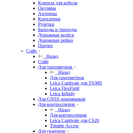
Клипсы для кейсов
Окуляры
Антенны
Крепления
Рулетки
Биподы и триподы
Дорожные колёса
Дорожные рейки
Прочее
Софт
Назад
Софт
Для тахеометров
Назад
Для тахеометров
Leica Captivate для TS/MS
Leica FlexField
Leica Infinity
Для GNSS приемников
Для контроллеров
Назад
Для контроллеров
Leica Captivate для CS20
Trimble Access
Для сканеров