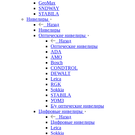
GeoMax
SNDWAY
STABILA
Нивелиры
Назад
Нивелиры
Оптические нивелиры
Назад
Оптические нивелиры
ADA
AMO
Bosch
CONDTROL
DEWALT
Leica
RGK
Sokkia
STABILA
УОМЗ
Б/у оптические нивелиры
Цифровые нивелиры
Назад
Цифровые нивелиры
Leica
Sokkia