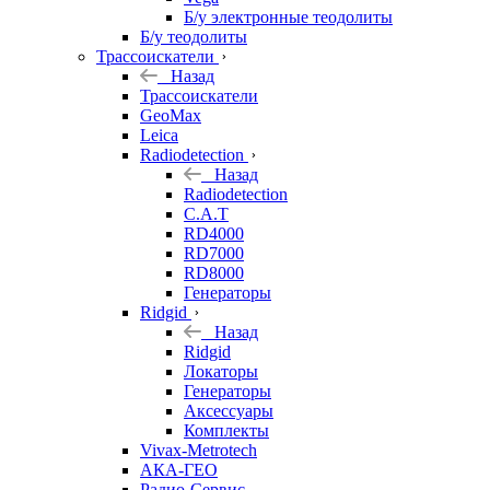
Б/у электронные теодолиты
Б/у теодолиты
Трассоискатели
Назад
Трассоискатели
GeoMax
Leica
Radiodetection
Назад
Radiodetection
C.A.T
RD4000
RD7000
RD8000
Генераторы
Ridgid
Назад
Ridgid
Локаторы
Генераторы
Аксессуары
Комплекты
Vivax-Metrotech
АКА-ГЕО
Радио-Сервис