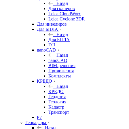
Назад
Для сканеров
Leica CloudWorx
Leica Cyclone 3DR
Для нивелиров
Для БПЛА
Назад
Для БПЛА
DJI
nanoCAD
Назад
nanoCAD
BIM-решения
Приложения
Комплекты
КРЕДО
Назад
КРЕДО
Геодезия
Геология
Кадастр
Транспорт
Р7
Георадары
Назад