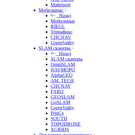
Matterport
Мобильные
Назад
Мобильные
RIEGL
Террафикс
CHCNAV
GreenValley
SLAM сканеры
Назад
SLAM сканеры
OmniSLAM
NAVMOPO
AlphaGEO
AM. TECH
CHCNAV
FARO
GEOSLAM
GoSLAM
GreenValley
PrinCe
SOUTH
TOPODRONE
XGRIDS
Для реверс-инжиниринга