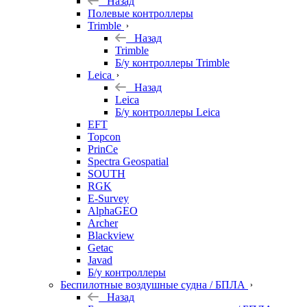
Назад
Полевые контроллеры
Trimble
Назад
Trimble
Б/у контроллеры Trimble
Leica
Назад
Leica
Б/у контроллеры Leica
EFT
Topcon
PrinCe
Spectra Geospatial
SOUTH
RGK
E-Survey
AlphaGEO
Archer
Blackview
Getac
Javad
Б/у контроллеры
Беспилотные воздушные судна / БПЛА
Назад