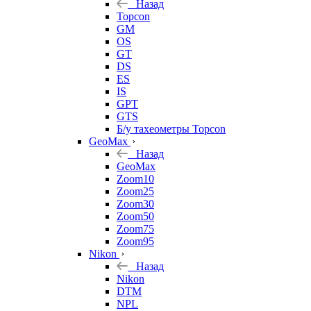
Назад
Topcon
GM
OS
GT
DS
ES
IS
GPT
GTS
Б/у тахеометры Topcon
GeoMax
Назад
GeoMax
Zoom10
Zoom25
Zoom30
Zoom50
Zoom75
Zoom95
Nikon
Назад
Nikon
DTM
NPL