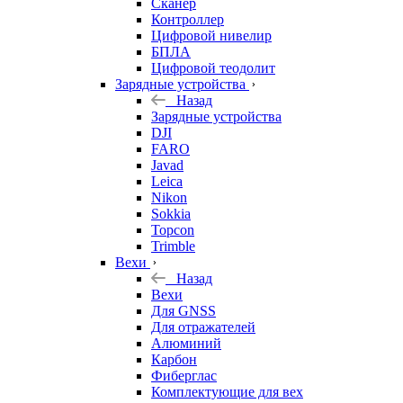
Сканер
Контроллер
Цифровой нивелир
БПЛА
Цифровой теодолит
Зарядные устройства
Назад
Зарядные устройства
DJI
FARO
Javad
Leica
Nikon
Sokkia
Topcon
Trimble
Вехи
Назад
Вехи
Для GNSS
Для отражателей
Алюминий
Карбон
Фиберглас
Комплектующие для вех