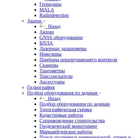
Георадары
MALA
Radiodetection
Акции
Назад
Акции
GNSS оборудование
БПЛА
Лазерные дальномеры
Нивелиры
Приборы неразрушающего контроля
Сканеры
Тахеометры
Трассоискатели
Аксессуары
Гидрография
Подбор оборудования по задачам
Назад
Подбор оборудования по задачам
Топографическая съёмка
Кадастровые работы
Сопровождение строительства
Геодезический мониторинг
Маркшейдерские работы
Поиск подземных коммуникаций, утечек и