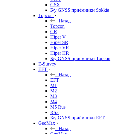
GSX
Б/у GNSS приёмники Sokkia
Topcon
Назад
Topcon
GR
Hiper V
Hiper SR
Hiper VR
Hiper HR
Б/у GNSS приёмники Topcon
E-Survey
EFT
Назад
EFT
M1
M2
M3
M4
M5 Rus
RS3
Б/у GNSS приёмники EFT
GeoMax
Назад
GeoMax