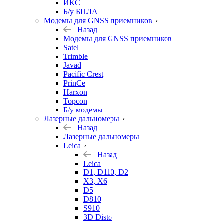
ИКС
Б/у БПЛА
Модемы для GNSS приемников
Назад
Модемы для GNSS приемников
Satel
Trimble
Javad
Pacific Crest
PrinCe
Harxon
Topcon
Б/у модемы
Лазерные дальномеры
Назад
Лазерные дальномеры
Leica
Назад
Leica
D1, D110, D2
X3, X6
D5
D810
S910
3D Disto