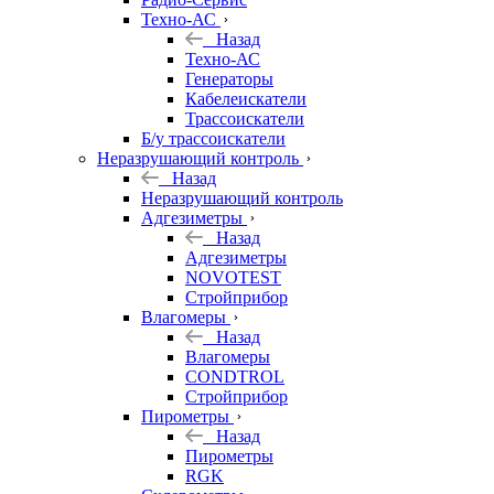
Техно-АС
Назад
Техно-АС
Генераторы
Кабелеискатели
Трассоискатели
Б/у трассоискатели
Неразрушающий контроль
Назад
Неразрушающий контроль
Адгезиметры
Назад
Адгезиметры
NOVOTEST
Стройприбор
Влагомеры
Назад
Влагомеры
CONDTROL
Стройприбор
Пирометры
Назад
Пирометры
RGK