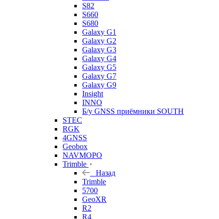
S82
S660
S680
Galaxy G1
Galaxy G2
Galaxy G3
Galaxy G4
Galaxy G5
Galaxy G7
Galaxy G9
Insight
INNO
Б/у GNSS приёмники SOUTH
STEC
RGK
4GNSS
Geobox
NAVMOPO
Trimble
Назад
Trimble
5700
GeoXR
R2
R4