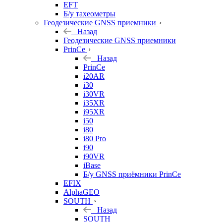
EFT
Б/у тахеометры
Геодезические GNSS приемники
Назад
Геодезические GNSS приемники
PrinCe
Назад
PrinCe
i20AR
i30
i30VR
i35XR
i95XR
i50
i80
i80 Pro
i90
i90VR
iBase
Б/у GNSS приёмники PrinCe
EFIX
AlphaGEO
SOUTH
Назад
SOUTH