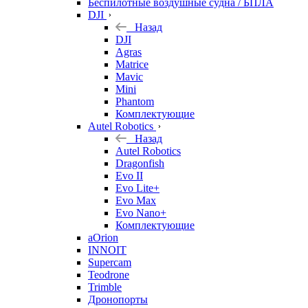
Беспилотные воздушные судна / БПЛА
DJI
Назад
DJI
Agras
Matrice
Mavic
Mini
Phantom
Комплектующие
Autel Robotics
Назад
Autel Robotics
Dragonfish
Evo II
Evo Lite+
Evo Max
Evo Nano+
Комплектующие
aOrion
INNOIT
Supercam
Teodrone
Trimble
Дронопорты