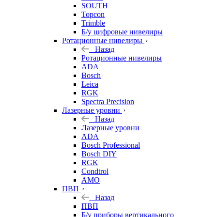
SOUTH
Topcon
Trimble
Б/у цифровые нивелиры
Ротационные нивелиры
Назад
Ротационные нивелиры
ADA
Bosch
Leica
RGK
Spectra Precision
Лазерные уровни
Назад
Лазерные уровни
ADA
Bosch Professional
Bosch DIY
RGK
Condtrol
AMO
ПВП
Назад
ПВП
Б/у приборы вертикального