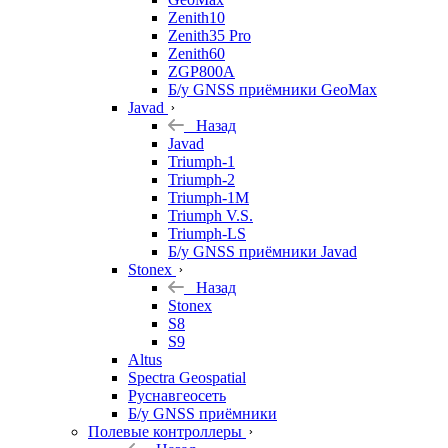
Zenith10
Zenith35 Pro
Zenith60
ZGP800A
Б/у GNSS приёмники GeoMax
Javad
Назад
Javad
Triumph-1
Triumph-2
Triumph-1M
Triumph V.S.
Triumph-LS
Б/у GNSS приёмники Javad
Stonex
Назад
Stonex
S8
S9
Altus
Spectra Geospatial
Руснавгеосеть
Б/у GNSS приёмники
Полевые контроллеры