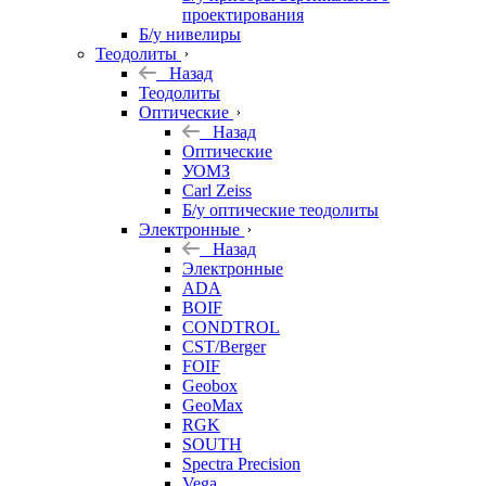
проектирования
Б/у нивелиры
Теодолиты
Назад
Теодолиты
Оптические
Назад
Оптические
УОМЗ
Carl Zeiss
Б/у оптические теодолиты
Электронные
Назад
Электронные
ADA
BOIF
CONDTROL
CST/Berger
FOIF
Geobox
GeoMax
RGK
SOUTH
Spectra Precision
Vega