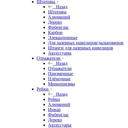
Штативы
Назад
Штативы
Алюминий
Дерево
Фиберглас
Карбон
Элевационные
Для лазерных нивелиров/дальномеров
Штанги для лазерных нивелиров
Аксессуары
Отражатели
Назад
Отражатели
Призменные
Плёночные
Минипризмы
Рейки
Назад
Рейки
Алюминий
Инвар
Фиберглас
Дерево
Аксессуары