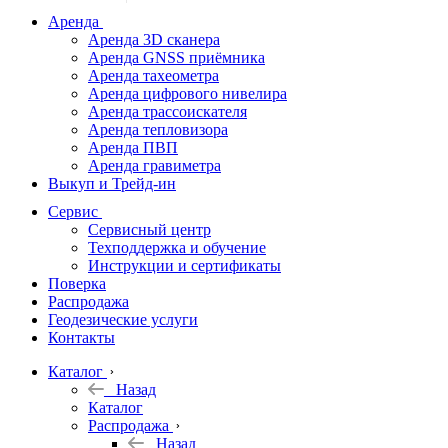
дальномеры
Аренда
Аренда 3D сканера
Нивелиры
Аренда GNSS приёмника
Аренда тахеометра
Теодолиты
Аренда цифрового нивелира
Аренда трассоискателя
Трассоискатели
Аренда тепловизора
Аренда ПВП
Неразрушающий
Аренда гравиметра
контроль
Выкуп и Трейд-ин
Аксессуары
Сервис
Софт
Сервисный центр
Георадары
Техподдержка и обучение
Инструкции и сертификаты
Акции
Поверка
Гидрография
Распродажа
Геодезические услуги
Подбор
Контакты
оборудования
по задачам
Каталог
Назад
Архив
Каталог
Геодезическое
Распродажа
оборудование
Назад