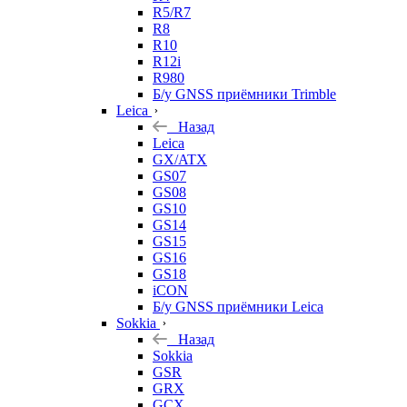
R5/R7
R8
R10
R12i
R980
Б/у GNSS приёмники Trimble
Leica
Назад
Leica
GX/ATX
GS07
GS08
GS10
GS14
GS15
GS16
GS18
iCON
Б/у GNSS приёмники Leica
Sokkia
Назад
Sokkia
GSR
GRX
GCX