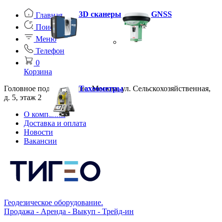
3D сканеры
GNSS
Главная
Поиск
Меню
Телефон
0
Корзина
Головное подразделение: Москва, ул. Сельскохозяйственная,
Тахеометры
д. 5, этаж 2
О компании
Доставка и оплата
Новости
Вакансии
Геодезическое оборудование.
Продажа - Аренда - Выкуп - Трейд-ин