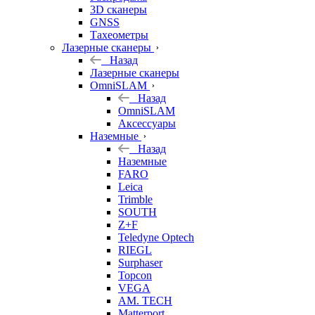
3D сканеры
GNSS
Тахеометры
Лазерные сканеры
Назад
Лазерные сканеры
OmniSLAM
Назад
OmniSLAM
Аксессуары
Наземные
Назад
Наземные
FARO
Leica
Trimble
SOUTH
Z+F
Teledyne Optech
RIEGL
Surphaser
Topcon
VEGA
AM. TECH
Matterport