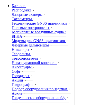
Каталог
Распродажа
Лазерные сканеры
Тахеометры
Геодезические GNSS приемники
Полевые контроллеры
Беспилотные воздушные судна /
БПЛА
Модемы для GNSS приемников
Лазерные дальномеры
Нивелиры
Теодолиты
Трассоискатели
Неразрушающий контроль
Аксессуары
Софт
Георадары
Акции
Гидрография
Подбор оборудования по задачам
Архив
Геодезическое оборудование б/у