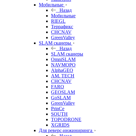
Мобильные
Назад
Мобильные
RIEGL
Террафикс
CHCNAV
GreenValley
SLAM сканеры
Назад
SLAM сканеры
OmniSLAM
NAVMOPO
AlphaGEO
AM. TECH
CHCNAV
FARO
GEOSLAM
GoSLAM
GreenValley
PrinCe
SOUTH
TOPODRONE
XGRIDS
Для реверс-инжиниринга
Назад