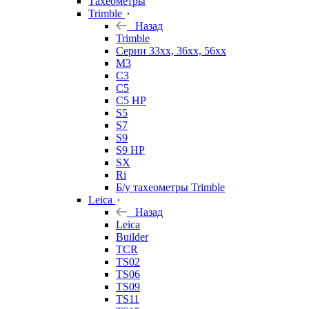
Тахеометры
Trimble
Назад
Trimble
Серии 33xx, 36xx, 56xx
M3
C3
C5
C5 HP
S5
S7
S9
S9 HP
SX
Ri
Б/у тахеометры Trimble
Leica
Назад
Leica
Builder
TCR
TS02
TS06
TS09
TS11