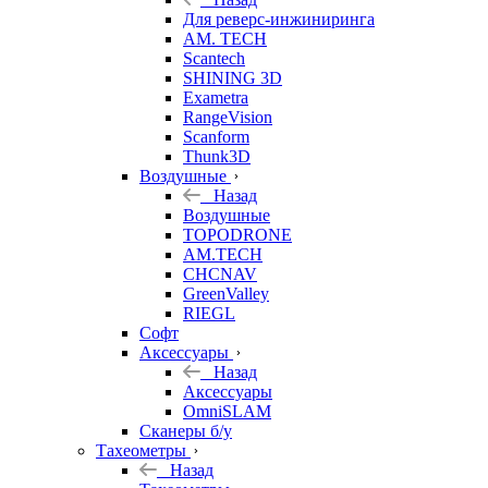
Для реверс-инжиниринга
AM. TECH
Scantech
SHINING 3D
Exametra
RangeVision
Scanform
Thunk3D
Воздушные
Назад
Воздушные
TOPODRONE
AM.TECH
CHCNAV
GreenValley
RIEGL
Софт
Аксессуары
Назад
Аксессуары
OmniSLAM
Сканеры б/у
Тахеометры
Назад