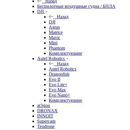
Назад
Беспилотные воздушные судна / БПЛА
DJI
Назад
DJI
Agras
Matrice
Mavic
Mini
Phantom
Комплектующие
Autel Robotics
Назад
Autel Robotics
Dragonfish
Evo II
Evo Lite+
Evo Max
Evo Nano+
Комплектующие
aOrion
DRONAX
INNOIT
Supercam
Teodrone