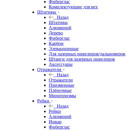
Фиберглас
Комплектующие для вех
Штативы
Назад
Штативы
Алюминий
Дерево
Фиберглас
Карбон
Элевационные
Для лазерных нивелиров/дальномеров
Штанги для лазерных нивелиров
Аксессуары
Отражатели
Назад
Отражатели
Призменные
Плёночные
Минипризмы
Рейки
Назад
Рейки
Алюминий
Инвар
Фиберглас