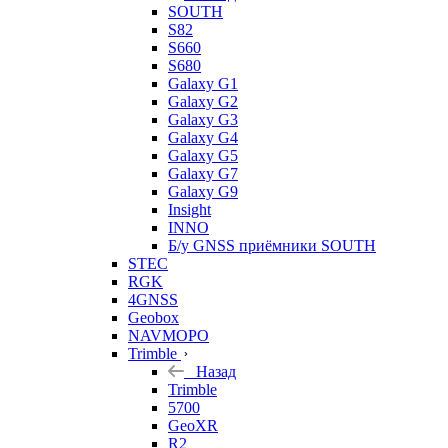
SOUTH
S82
S660
S680
Galaxy G1
Galaxy G2
Galaxy G3
Galaxy G4
Galaxy G5
Galaxy G7
Galaxy G9
Insight
INNO
Б/у GNSS приёмники SOUTH
STEC
RGK
4GNSS
Geobox
NAVMOPO
Trimble
Назад
Trimble
5700
GeoXR
R2