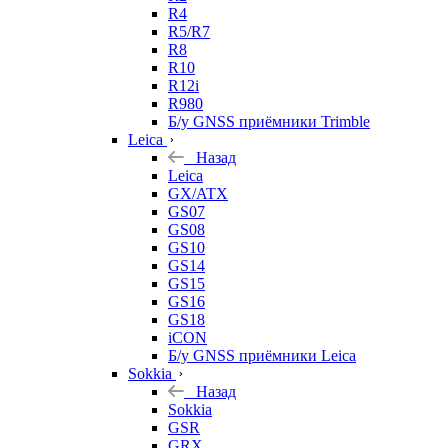
R4
R5/R7
R8
R10
R12i
R980
Б/у GNSS приёмники Trimble
Leica
Назад
Leica
GX/ATX
GS07
GS08
GS10
GS14
GS15
GS16
GS18
iCON
Б/у GNSS приёмники Leica
Sokkia
Назад
Sokkia
GSR
GRX