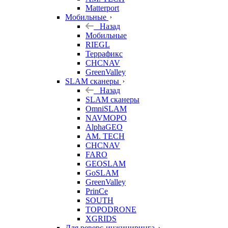
Matterport
Мобильные
Назад
Мобильные
RIEGL
Террафикс
CHCNAV
GreenValley
SLAM сканеры
Назад
SLAM сканеры
OmniSLAM
NAVMOPO
AlphaGEO
AM. TECH
CHCNAV
FARO
GEOSLAM
GoSLAM
GreenValley
PrinCe
SOUTH
TOPODRONE
XGRIDS
Для реверс-инжиниринга