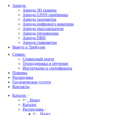
дальномеры
Аренда
Аренда 3D сканера
Нивелиры
Аренда GNSS приёмника
Аренда тахеометра
Теодолиты
Аренда цифрового нивелира
Аренда трассоискателя
Трассоискатели
Аренда тепловизора
Аренда ПВП
Неразрушающий
Аренда гравиметра
контроль
Выкуп и Трейд-ин
Аксессуары
Сервис
Софт
Сервисный центр
Георадары
Техподдержка и обучение
Инструкции и сертификаты
Акции
Поверка
Гидрография
Распродажа
Геодезические услуги
Подбор
Контакты
оборудования
по задачам
Каталог
Назад
Архив
Каталог
Геодезическое
Распродажа
оборудование
Назад