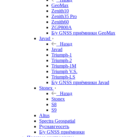
GeoMax
Zenith10
Zenith35 Pro
Zenith60
ZGP800A
Б/у GNSS приёмники GeoMax
Javad
Назад
Javad
Triumph-1
Triumph-2
Triumph-1M
Triumph V.S.
Triumph-LS
Б/у GNSS приёмники Javad
Stonex
Назад
Stonex
S8
S9
Altus
Spectra Geospatial
Руснавгеосеть
Б/у GNSS приёмники