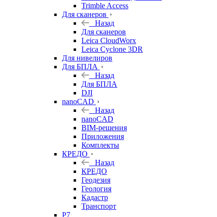
Trimble Access
Для сканеров
Назад
Для сканеров
Leica CloudWorx
Leica Cyclone 3DR
Для нивелиров
Для БПЛА
Назад
Для БПЛА
DJI
nanoCAD
Назад
nanoCAD
BIM-решения
Приложения
Комплекты
КРЕДО
Назад
КРЕДО
Геодезия
Геология
Кадастр
Транспорт
Р7