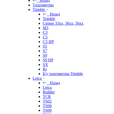
Назад
Тахеометры
Trimble
Назад
Trimble
Серии 33xx, 36xx, 56xx
M3
C3
C5
C5 HP
S5
S7
S9
S9 HP
SX
Ri
Б/у тахеометры Trimble
Leica
Назад
Leica
Builder
TCR
TS02
TS06
TS09