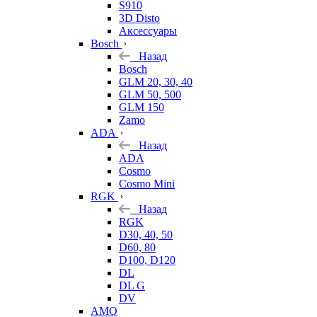
S910
3D Disto
Аксессуары
Bosch
Назад
Bosch
GLM 20, 30, 40
GLM 50, 500
GLM 150
Zamo
ADA
Назад
ADA
Cosmo
Cosmo Mini
RGK
Назад
RGK
D30, 40, 50
D60, 80
D100, D120
DL
DL G
DV
AMO