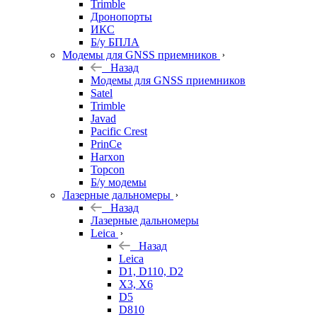
Trimble
Дронопорты
ИКС
Б/у БПЛА
Модемы для GNSS приемников
Назад
Модемы для GNSS приемников
Satel
Trimble
Javad
Pacific Crest
PrinCe
Harxon
Topcon
Б/у модемы
Лазерные дальномеры
Назад
Лазерные дальномеры
Leica
Назад
Leica
D1, D110, D2
X3, X6
D5
D810