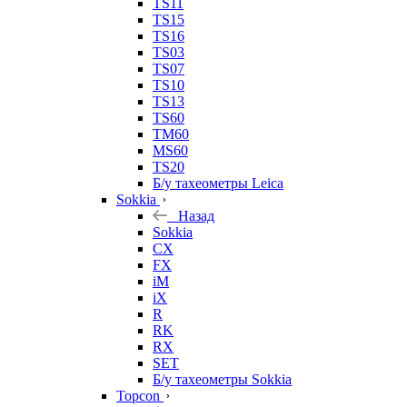
TS11
TS15
TS16
TS03
TS07
TS10
TS13
TS60
TM60
MS60
TS20
Б/у тахеометры Leica
Sokkia
Назад
Sokkia
CX
FX
iM
iX
R
RK
RX
SET
Б/у тахеометры Sokkia
Topcon