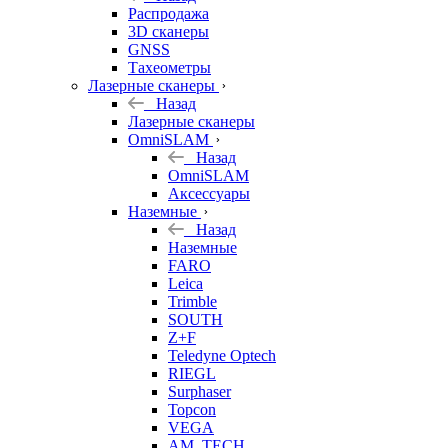
б/у
Распродажа
3D сканеры
GNSS
Тахеометры
Лазерные сканеры
Назад
Лазерные сканеры
OmniSLAM
Назад
OmniSLAM
Аксессуары
Наземные
Назад
Наземные
FARO
Leica
Trimble
SOUTH
Z+F
Teledyne Optech
RIEGL
Surphaser
Topcon
VEGA
AM. TECH