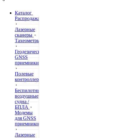
Каталог
Распродажа
Лазерные
сканеры
Тахеометры
Геодезические
GNSS
приемники
Полевые
контроллеры
Беспилотные
воздушные
судна /
БПЛА
Модемы
для GNSS
приемников
Лазерные