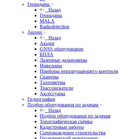
Георадары
Назад
Георадары
MALA
Radiodetection
Акции
Назад
Акции
GNSS оборудование
БПЛА
Лазерные дальномеры
Нивелиры
Приборы неразрушающего контроля
Сканеры
Тахеометры
Трассоискатели
Аксессуары
Гидрография
Подбор оборудования по задачам
Назад
Подбор оборудования по задачам
Топографическая съёмка
Кадастровые работы
Сопровождение строительства
Геодезический мониторинг