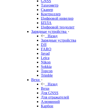
GNSS
Тахеометр
Сканер
Контроллер
Цифровой нивелир
БПЛА
Цифровой теодолит
Зарядные устройства
Назад
Зарядные устройства
DJI
FARO
Javad
Leica
Nikon
Sokkia
Topcon
Trimble
Вехи
Назад
Вехи
Для GNSS
Для отражателей
Алюминий
Карбон