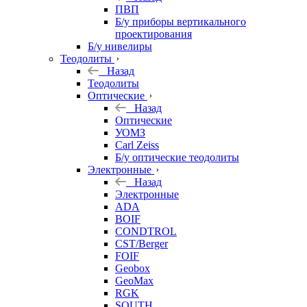
ПВП
Б/у приборы вертикального
проектирования
Б/у нивелиры
Теодолиты
Назад
Теодолиты
Оптические
Назад
Оптические
УОМЗ
Carl Zeiss
Б/у оптические теодолиты
Электронные
Назад
Электронные
ADA
BOIF
CONDTROL
CST/Berger
FOIF
Geobox
GeoMax
RGK
SOUTH