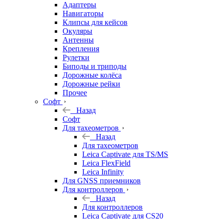
Адаптеры
Навигаторы
Клипсы для кейсов
Окуляры
Антенны
Крепления
Рулетки
Биподы и триподы
Дорожные колёса
Дорожные рейки
Прочее
Софт
Назад
Софт
Для тахеометров
Назад
Для тахеометров
Leica Captivate для TS/MS
Leica FlexField
Leica Infinity
Для GNSS приемников
Для контроллеров
Назад
Для контроллеров
Leica Captivate для CS20