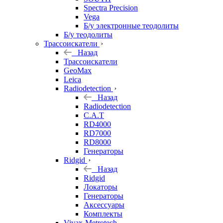
Spectra Precision
Vega
Б/у электронные теодолиты
Б/у теодолиты
Трассоискатели
Назад
Трассоискатели
GeoMax
Leica
Radiodetection
Назад
Radiodetection
C.A.T
RD4000
RD7000
RD8000
Генераторы
Ridgid
Назад
Ridgid
Локаторы
Генераторы
Аксессуары
Комплекты
Vivax-Metrotech