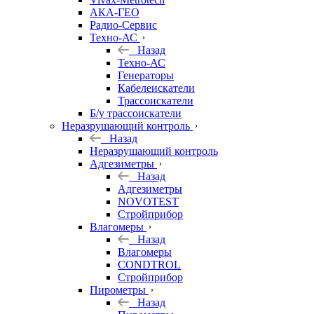
АКА-ГЕО
Радио-Сервис
Техно-АС
Назад
Техно-АС
Генераторы
Кабелеискатели
Трассоискатели
Б/у трассоискатели
Неразрушающий контроль
Назад
Неразрушающий контроль
Адгезиметры
Назад
Адгезиметры
NOVOTEST
Стройприбор
Влагомеры
Назад
Влагомеры
CONDTROL
Стройприбор
Пирометры
Назад