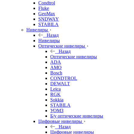
Condtrol
Fluke
GeoMax
SNDWAY
STABILA
Нивелиры
Назад
Нивелиры
Оптические нивелиры
Назад
Оптические нивелиры
ADA
AMO
Bosch
CONDTROL
DEWALT
Leica
RGK
Sokkia
STABILA
УОМЗ
Б/у оптические нивелиры
Цифровые нивелиры
Назад
Цифровые нивелиры