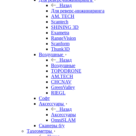
Назад
Для реверс-инжиниринга
AM. TECH
Scantech
SHINING 3D
Exametra
RangeVision
Scanform
Thunk3D
Воздушные
Назад
Воздушные
TOPODRONE
AM.TECH
CHCNAV
GreenValley
RIEGL
Софт
Аксессуары
Назад
Аксессуары
OmniSLAM
Сканеры б/у
Тахеометры