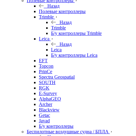
Полевые контроллеры
Назад
Полевые контроллеры
Trimble
Назад
Trimble
Б/у контроллеры Trimble
Leica
Назад
Leica
Б/у контроллеры Leica
EFT
Topcon
PrinCe
Spectra Geospatial
SOUTH
RGK
E-Survey
AlphaGEO
Archer
Blackview
Getac
Javad
Б/у контроллеры
Беспилотные воздушные судна / БПЛА