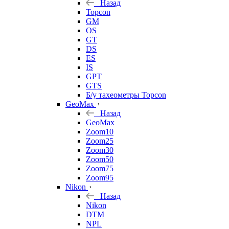
Назад
Topcon
GM
OS
GT
DS
ES
IS
GPT
GTS
Б/у тахеометры Topcon
GeoMax
Назад
GeoMax
Zoom10
Zoom25
Zoom30
Zoom50
Zoom75
Zoom95
Nikon
Назад
Nikon
DTM
NPL