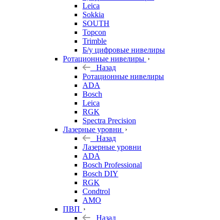
Leica
Sokkia
SOUTH
Topcon
Trimble
Б/у цифровые нивелиры
Ротационные нивелиры
Назад
Ротационные нивелиры
ADA
Bosch
Leica
RGK
Spectra Precision
Лазерные уровни
Назад
Лазерные уровни
ADA
Bosch Professional
Bosch DIY
RGK
Condtrol
AMO
ПВП
Назад