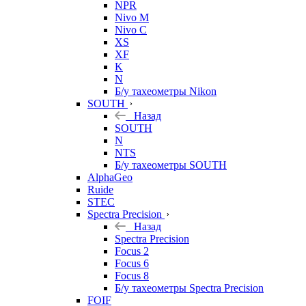
NPR
Nivo M
Nivo C
XS
XF
K
N
Б/у тахеометры Nikon
SOUTH
Назад
SOUTH
N
NTS
Б/у тахеометры SOUTH
AlphaGeo
Ruide
STEC
Spectra Precision
Назад
Spectra Precision
Focus 2
Focus 6
Focus 8
Б/у тахеометры Spectra Precision
FOIF