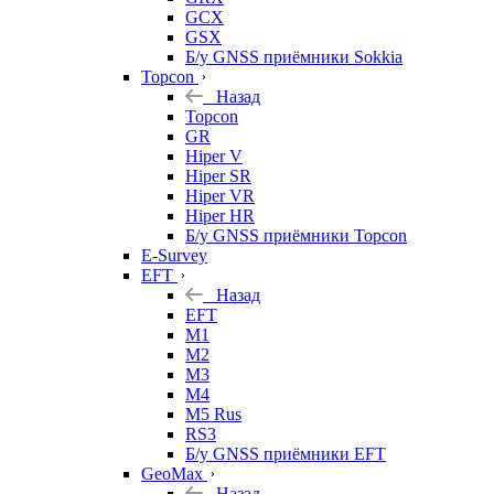
GCX
GSX
Б/у GNSS приёмники Sokkia
Topcon
Назад
Topcon
GR
Hiper V
Hiper SR
Hiper VR
Hiper HR
Б/у GNSS приёмники Topcon
E-Survey
EFT
Назад
EFT
M1
M2
M3
M4
M5 Rus
RS3
Б/у GNSS приёмники EFT
GeoMax
Назад