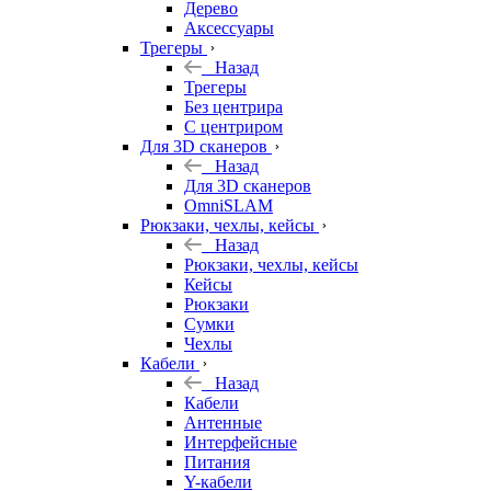
Дерево
Аксессуары
Трегеры
Назад
Трегеры
Без центрира
С центриром
Для 3D сканеров
Назад
Для 3D сканеров
OmniSLAM
Рюкзаки, чехлы, кейсы
Назад
Рюкзаки, чехлы, кейсы
Кейсы
Рюкзаки
Сумки
Чехлы
Кабели
Назад
Кабели
Антенные
Интерфейсные
Питания
Y-кабели