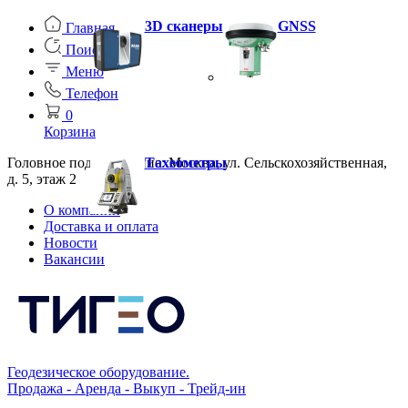
3D сканеры
GNSS
Главная
Поиск
Меню
Телефон
0
Корзина
Головное подразделение: Москва, ул. Сельскохозяйственная,
Тахеометры
д. 5, этаж 2
О компании
Доставка и оплата
Новости
Вакансии
Геодезическое оборудование.
Продажа - Аренда - Выкуп - Трейд-ин