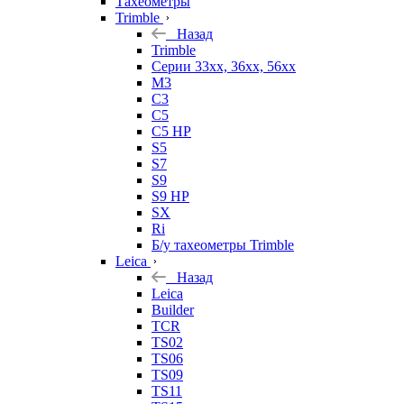
Тахеометры
Trimble
Назад
Trimble
Серии 33xx, 36xx, 56xx
M3
C3
C5
C5 HP
S5
S7
S9
S9 HP
SX
Ri
Б/у тахеометры Trimble
Leica
Назад
Leica
Builder
TCR
TS02
TS06
TS09
TS11