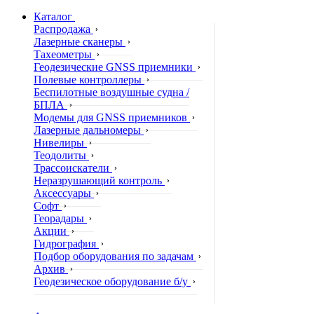
Каталог
Распродажа
Лазерные сканеры
Тахеометры
Геодезические GNSS приемники
Полевые контроллеры
Беспилотные воздушные судна /
БПЛА
Модемы для GNSS приемников
Лазерные дальномеры
Нивелиры
Теодолиты
Трассоискатели
Неразрушающий контроль
Аксессуары
Софт
Георадары
Акции
Гидрография
Подбор оборудования по задачам
Архив
Геодезическое оборудование б/у