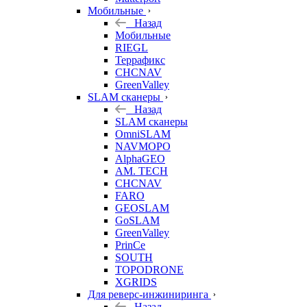
Мобильные
Назад
Мобильные
RIEGL
Террафикс
CHCNAV
GreenValley
SLAM сканеры
Назад
SLAM сканеры
OmniSLAM
NAVMOPO
AlphaGEO
AM. TECH
CHCNAV
FARO
GEOSLAM
GoSLAM
GreenValley
PrinCe
SOUTH
TOPODRONE
XGRIDS
Для реверс-инжиниринга
Назад