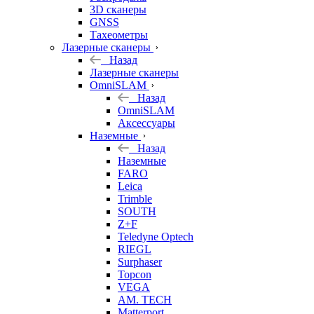
3D сканеры
GNSS
Тахеометры
Лазерные сканеры
Назад
Лазерные сканеры
OmniSLAM
Назад
OmniSLAM
Аксессуары
Наземные
Назад
Наземные
FARO
Leica
Trimble
SOUTH
Z+F
Teledyne Optech
RIEGL
Surphaser
Topcon
VEGA
AM. TECH
Matterport