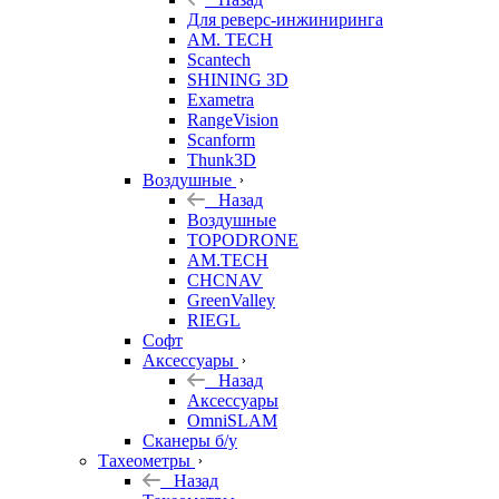
Для реверс-инжиниринга
AM. TECH
Scantech
SHINING 3D
Exametra
RangeVision
Scanform
Thunk3D
Воздушные
Назад
Воздушные
TOPODRONE
AM.TECH
CHCNAV
GreenValley
RIEGL
Софт
Аксессуары
Назад
Аксессуары
OmniSLAM
Сканеры б/у
Тахеометры
Назад