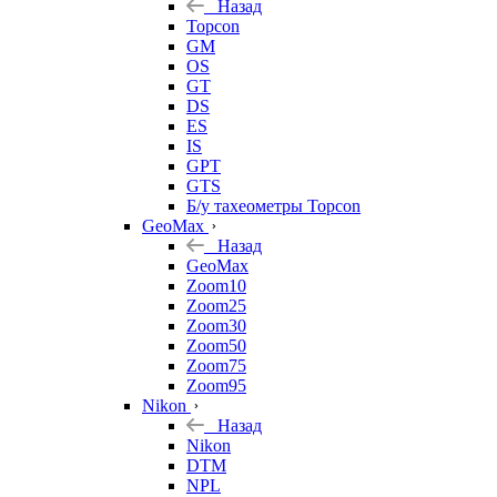
Назад
Topcon
GM
OS
GT
DS
ES
IS
GPT
GTS
Б/у тахеометры Topcon
GeoMax
Назад
GeoMax
Zoom10
Zoom25
Zoom30
Zoom50
Zoom75
Zoom95
Nikon
Назад
Nikon
DTM
NPL