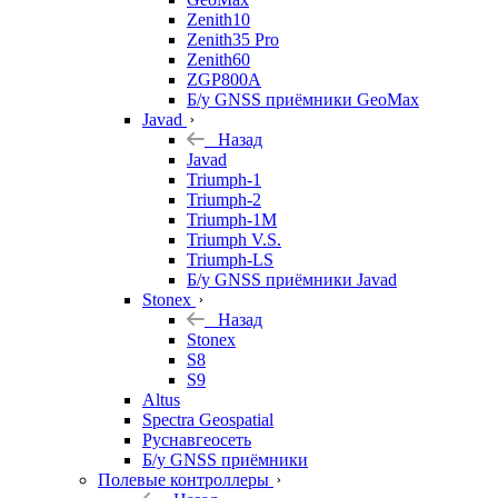
Zenith10
Zenith35 Pro
Zenith60
ZGP800A
Б/у GNSS приёмники GeoMax
Javad
Назад
Javad
Triumph-1
Triumph-2
Triumph-1M
Triumph V.S.
Triumph-LS
Б/у GNSS приёмники Javad
Stonex
Назад
Stonex
S8
S9
Altus
Spectra Geospatial
Руснавгеосеть
Б/у GNSS приёмники
Полевые контроллеры