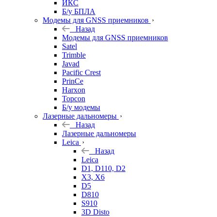
ИКС
Б/у БПЛА
Модемы для GNSS приемников
Назад
Модемы для GNSS приемников
Satel
Trimble
Javad
Pacific Crest
PrinCe
Harxon
Topcon
Б/у модемы
Лазерные дальномеры
Назад
Лазерные дальномеры
Leica
Назад
Leica
D1, D110, D2
X3, X6
D5
D810
S910
3D Disto