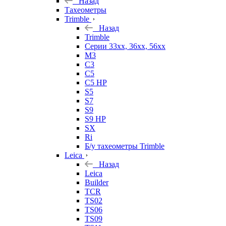
Назад
Тахеометры
Trimble
Назад
Trimble
Серии 33xx, 36xx, 56xx
M3
C3
C5
C5 HP
S5
S7
S9
S9 HP
SX
Ri
Б/у тахеометры Trimble
Leica
Назад
Leica
Builder
TCR
TS02
TS06
TS09