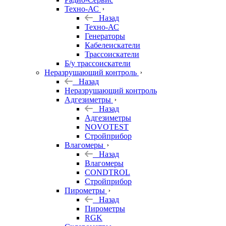
Техно-АС
Назад
Техно-АС
Генераторы
Кабелеискатели
Трассоискатели
Б/у трассоискатели
Неразрушающий контроль
Назад
Неразрушающий контроль
Адгезиметры
Назад
Адгезиметры
NOVOTEST
Стройприбор
Влагомеры
Назад
Влагомеры
CONDTROL
Стройприбор
Пирометры
Назад
Пирометры
RGK