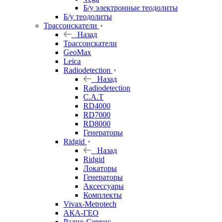
Б/у электронные теодолиты
Б/у теодолиты
Трассоискатели
Назад
Трассоискатели
GeoMax
Leica
Radiodetection
Назад
Radiodetection
C.A.T
RD4000
RD7000
RD8000
Генераторы
Ridgid
Назад
Ridgid
Локаторы
Генераторы
Аксессуары
Комплекты
Vivax-Metrotech
АКА-ГЕО
Радио-Сервис