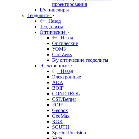
проектирования
Б/у нивелиры
Теодолиты
Назад
Теодолиты
Оптические
Назад
Оптические
УОМЗ
Carl Zeiss
Б/у оптические теодолиты
Электронные
Назад
Электронные
ADA
BOIF
CONDTROL
CST/Berger
FOIF
Geobox
GeoMax
RGK
SOUTH
Spectra Precision
Vega