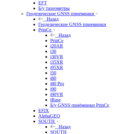
EFT
Б/у тахеометры
Геодезические GNSS приемники
Назад
Геодезические GNSS приемники
PrinCe
Назад
PrinCe
i20AR
i30
i30VR
i35XR
i95XR
i50
i80
i80 Pro
i90
i90VR
iBase
Б/у GNSS приёмники PrinCe
EFIX
AlphaGEO
SOUTH
Назад
SOUTH