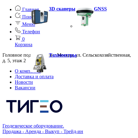
3D сканеры
GNSS
Главная
Поиск
Меню
Телефон
0
Корзина
Головное подразделение: Москва, ул. Сельскохозяйственная,
Тахеометры
д. 5, этаж 2
О компании
Доставка и оплата
Новости
Вакансии
Геодезическое оборудование.
Продажа - Аренда - Выкуп - Трейд-ин