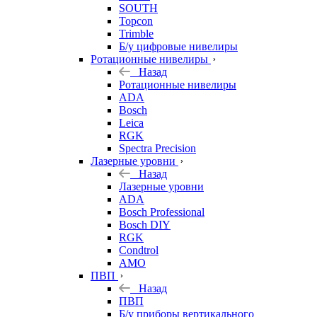
SOUTH
Topcon
Trimble
Б/у цифровые нивелиры
Ротационные нивелиры
Назад
Ротационные нивелиры
ADA
Bosch
Leica
RGK
Spectra Precision
Лазерные уровни
Назад
Лазерные уровни
ADA
Bosch Professional
Bosch DIY
RGK
Condtrol
AMO
ПВП
Назад
ПВП
Б/у приборы вертикального