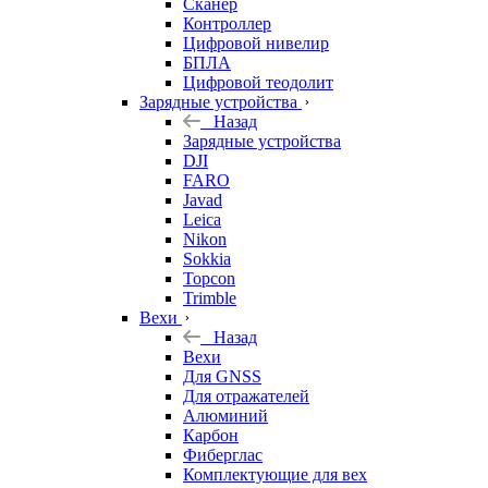
Сканер
Контроллер
Цифровой нивелир
БПЛА
Цифровой теодолит
Зарядные устройства
Назад
Зарядные устройства
DJI
FARO
Javad
Leica
Nikon
Sokkia
Topcon
Trimble
Вехи
Назад
Вехи
Для GNSS
Для отражателей
Алюминий
Карбон
Фиберглас
Комплектующие для вех