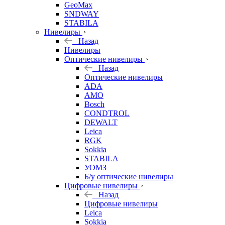
GeoMax
SNDWAY
STABILA
Нивелиры
Назад
Нивелиры
Оптические нивелиры
Назад
Оптические нивелиры
ADA
AMO
Bosch
CONDTROL
DEWALT
Leica
RGK
Sokkia
STABILA
УОМЗ
Б/у оптические нивелиры
Цифровые нивелиры
Назад
Цифровые нивелиры
Leica
Sokkia