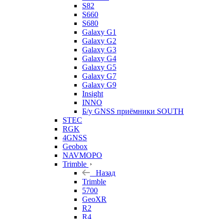
S82
S660
S680
Galaxy G1
Galaxy G2
Galaxy G3
Galaxy G4
Galaxy G5
Galaxy G7
Galaxy G9
Insight
INNO
Б/у GNSS приёмники SOUTH
STEC
RGK
4GNSS
Geobox
NAVMOPO
Trimble
Назад
Trimble
5700
GeoXR
R2
R4