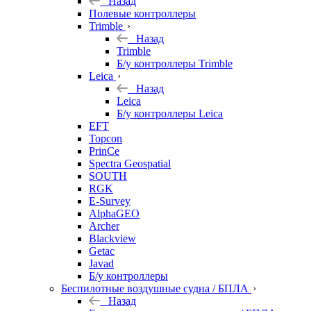
Назад
Полевые контроллеры
Trimble
Назад
Trimble
Б/у контроллеры Trimble
Leica
Назад
Leica
Б/у контроллеры Leica
EFT
Topcon
PrinCe
Spectra Geospatial
SOUTH
RGK
E-Survey
AlphaGEO
Archer
Blackview
Getac
Javad
Б/у контроллеры
Беспилотные воздушные судна / БПЛА
Назад