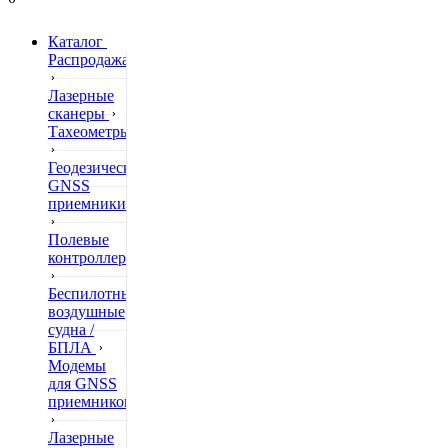
Каталог
Распродажа
Лазерные
сканеры
Тахеометры
Геодезические
GNSS
приемники
Полевые
контроллеры
Беспилотные
воздушные
судна /
БПЛА
Модемы
для GNSS
приемников
Лазерные