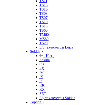
TS11
TS15
TS16
TS03
TS07
TS10
TS13
TS60
TM60
MS60
TS20
Б/у тахеометры Leica
Sokkia
Назад
Sokkia
CX
FX
iM
iX
R
RK
RX
SET
Б/у тахеометры Sokkia
Topcon