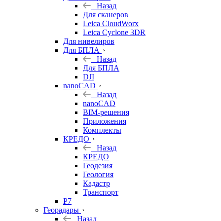
Назад
Для сканеров
Leica CloudWorx
Leica Cyclone 3DR
Для нивелиров
Для БПЛА
Назад
Для БПЛА
DJI
nanoCAD
Назад
nanoCAD
BIM-решения
Приложения
Комплекты
КРЕДО
Назад
КРЕДО
Геодезия
Геология
Кадастр
Транспорт
Р7
Георадары
Назад