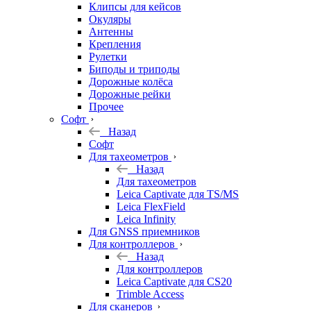
Клипсы для кейсов
Окуляры
Антенны
Крепления
Рулетки
Биподы и триподы
Дорожные колёса
Дорожные рейки
Прочее
Софт
Назад
Софт
Для тахеометров
Назад
Для тахеометров
Leica Captivate для TS/MS
Leica FlexField
Leica Infinity
Для GNSS приемников
Для контроллеров
Назад
Для контроллеров
Leica Captivate для CS20
Trimble Access
Для сканеров