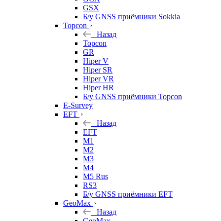
GSX
Б/у GNSS приёмники Sokkia
Topcon
Назад
Topcon
GR
Hiper V
Hiper SR
Hiper VR
Hiper HR
Б/у GNSS приёмники Topcon
E-Survey
EFT
Назад
EFT
M1
M2
M3
M4
M5 Rus
RS3
Б/у GNSS приёмники EFT
GeoMax
Назад
GeoMax