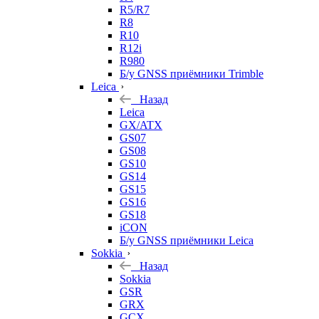
R5/R7
R8
R10
R12i
R980
Б/у GNSS приёмники Trimble
Leica
Назад
Leica
GX/ATX
GS07
GS08
GS10
GS14
GS15
GS16
GS18
iCON
Б/у GNSS приёмники Leica
Sokkia
Назад
Sokkia
GSR
GRX
GCX