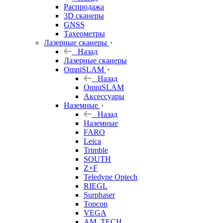
б/у
Распродажа
3D сканеры
GNSS
Тахеометры
Лазерные сканеры
Назад
Лазерные сканеры
OmniSLAM
Назад
OmniSLAM
Аксессуары
Наземные
Назад
Наземные
FARO
Leica
Trimble
SOUTH
Z+F
Teledyne Optech
RIEGL
Surphaser
Topcon
VEGA
AM. TECH