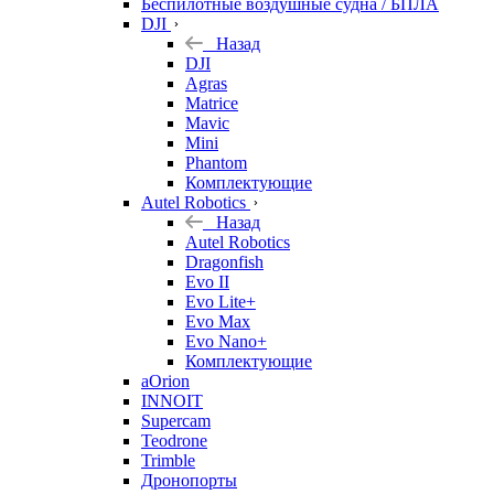
Беспилотные воздушные судна / БПЛА
DJI
Назад
DJI
Agras
Matrice
Mavic
Mini
Phantom
Комплектующие
Autel Robotics
Назад
Autel Robotics
Dragonfish
Evo II
Evo Lite+
Evo Max
Evo Nano+
Комплектующие
aOrion
INNOIT
Supercam
Teodrone
Trimble
Дронопорты