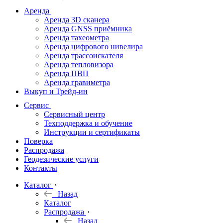
дальномеры
Аренда
Аренда 3D сканера
Нивелиры
Аренда GNSS приёмника
Аренда тахеометра
Теодолиты
Аренда цифрового нивелира
Аренда трассоискателя
Трассоискатели
Аренда тепловизора
Аренда ПВП
Неразрушающий
Аренда гравиметра
контроль
Выкуп и Трейд-ин
Аксессуары
Сервис
Софт
Сервисный центр
Георадары
Техподдержка и обучение
Инструкции и сертификаты
Акции
Поверка
Гидрография
Распродажа
Геодезические услуги
Подбор
Контакты
оборудования
по задачам
Каталог
Назад
Архив
Каталог
Геодезическое
Распродажа
оборудование
Назад