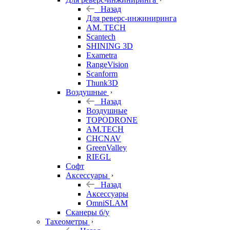
Назад
Для реверс-инжиниринга
AM. TECH
Scantech
SHINING 3D
Exametra
RangeVision
Scanform
Thunk3D
Воздушные
Назад
Воздушные
TOPODRONE
AM.TECH
CHCNAV
GreenValley
RIEGL
Софт
Аксессуары
Назад
Аксессуары
OmniSLAM
Сканеры б/у
Тахеометры