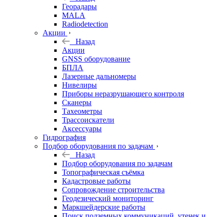
Георадары
MALA
Radiodetection
Акции
Назад
Акции
GNSS оборудование
БПЛА
Лазерные дальномеры
Нивелиры
Приборы неразрушающего контроля
Сканеры
Тахеометры
Трассоискатели
Аксессуары
Гидрография
Подбор оборудования по задачам
Назад
Подбор оборудования по задачам
Топографическая съёмка
Кадастровые работы
Сопровождение строительства
Геодезический мониторинг
Маркшейдерские работы
Поиск подземных коммуникаций, утечек и