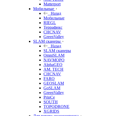
Matterport
Мобильные
Назад
Мобильные
RIEGL
Террафикс
CHCNAV
GreenValley
SLAM сканеры
Назад
SLAM сканеры
OmniSLAM
NAVMOPO
AlphaGEO
AM. TECH
CHCNAV
FARO
GEOSLAM
GoSLAM
GreenValley
PrinCe
SOUTH
TOPODRONE
XGRIDS
Для реверс-инжиниринга