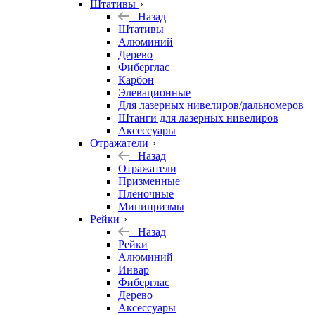
Штативы
Назад
Штативы
Алюминий
Дерево
Фиберглас
Карбон
Элевационные
Для лазерных нивелиров/дальномеров
Штанги для лазерных нивелиров
Аксессуары
Отражатели
Назад
Отражатели
Призменные
Плёночные
Минипризмы
Рейки
Назад
Рейки
Алюминий
Инвар
Фиберглас
Дерево
Аксессуары