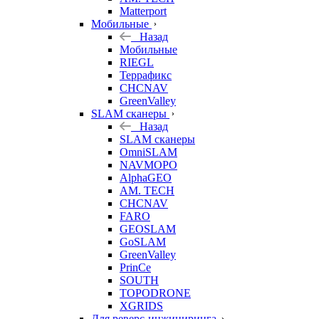
Matterport
Мобильные
Назад
Мобильные
RIEGL
Террафикс
CHCNAV
GreenValley
SLAM сканеры
Назад
SLAM сканеры
OmniSLAM
NAVMOPO
AlphaGEO
AM. TECH
CHCNAV
FARO
GEOSLAM
GoSLAM
GreenValley
PrinCe
SOUTH
TOPODRONE
XGRIDS
Для реверс-инжиниринга