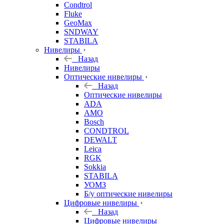
Condtrol
Fluke
GeoMax
SNDWAY
STABILA
Нивелиры
Назад
Нивелиры
Оптические нивелиры
Назад
Оптические нивелиры
ADA
AMO
Bosch
CONDTROL
DEWALT
Leica
RGK
Sokkia
STABILA
УОМЗ
Б/у оптические нивелиры
Цифровые нивелиры
Назад
Цифровые нивелиры