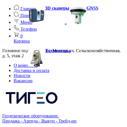
3D сканеры
GNSS
Главная
Поиск
Меню
Телефон
0
Корзина
Головное подразделение: Москва, ул. Сельскохозяйственная,
Тахеометры
д. 5, этаж 2
О компании
Доставка и оплата
Новости
Вакансии
Геодезическое оборудование.
Продажа - Аренда - Выкуп - Трейд-ин