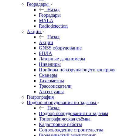
Георадары
Назад
Георадары
MALA
Radiodetection
Акции
Назад
Акции
GNSS оборудование
БПЛА
Лазерные дальномеры
Нивелиры
Приборы неразрушающего контроля
Сканеры
Тахеометры
Трассоискатели
Аксессуары
Гидрография
Подбор оборудования по задачам
Назад
Подбор оборудования по задачам
Топографическая съёмка
Кадастровые работы
Сопровождение строительства
Геодезический мониторинг