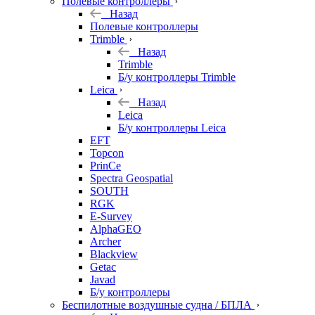
Полевые контроллеры
Назад
Полевые контроллеры
Trimble
Назад
Trimble
Б/у контроллеры Trimble
Leica
Назад
Leica
Б/у контроллеры Leica
EFT
Topcon
PrinCe
Spectra Geospatial
SOUTH
RGK
E-Survey
AlphaGEO
Archer
Blackview
Getac
Javad
Б/у контроллеры
Беспилотные воздушные судна / БПЛА