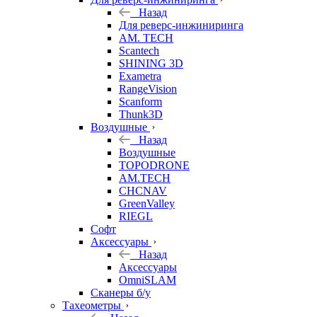
Назад
Для реверс-инжиниринга
AM. TECH
Scantech
SHINING 3D
Exametra
RangeVision
Scanform
Thunk3D
Воздушные
Назад
Воздушные
TOPODRONE
AM.TECH
CHCNAV
GreenValley
RIEGL
Софт
Аксессуары
Назад
Аксессуары
OmniSLAM
Сканеры б/у
Тахеометры