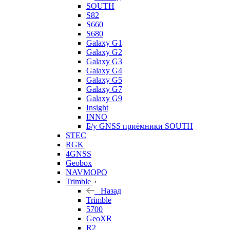
SOUTH
S82
S660
S680
Galaxy G1
Galaxy G2
Galaxy G3
Galaxy G4
Galaxy G5
Galaxy G7
Galaxy G9
Insight
INNO
Б/у GNSS приёмники SOUTH
STEC
RGK
4GNSS
Geobox
NAVMOPO
Trimble
Назад
Trimble
5700
GeoXR
R2