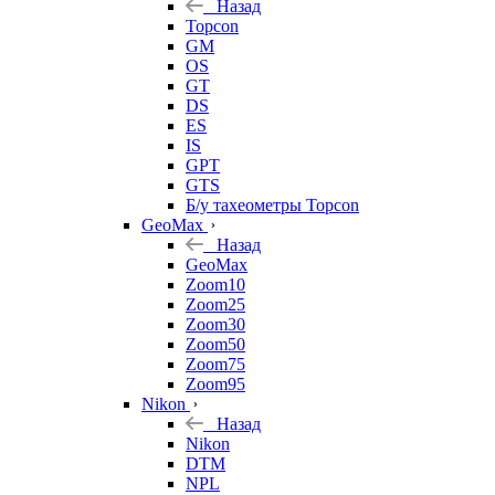
Назад
Topcon
GM
OS
GT
DS
ES
IS
GPT
GTS
Б/у тахеометры Topcon
GeoMax
Назад
GeoMax
Zoom10
Zoom25
Zoom30
Zoom50
Zoom75
Zoom95
Nikon
Назад
Nikon
DTM
NPL