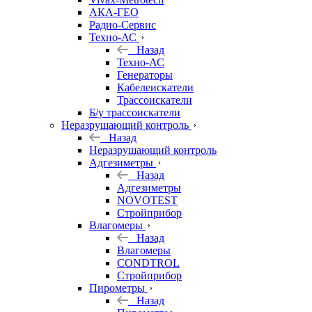
АКА-ГЕО
Радио-Сервис
Техно-АС
Назад
Техно-АС
Генераторы
Кабелеискатели
Трассоискатели
Б/у трассоискатели
Неразрушающий контроль
Назад
Неразрушающий контроль
Адгезиметры
Назад
Адгезиметры
NOVOTEST
Стройприбор
Влагомеры
Назад
Влагомеры
CONDTROL
Стройприбор
Пирометры
Назад