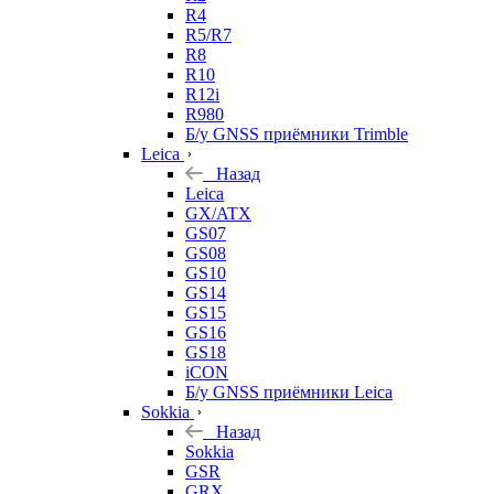
R4
R5/R7
R8
R10
R12i
R980
Б/у GNSS приёмники Trimble
Leica
Назад
Leica
GX/ATX
GS07
GS08
GS10
GS14
GS15
GS16
GS18
iCON
Б/у GNSS приёмники Leica
Sokkia
Назад
Sokkia
GSR
GRX