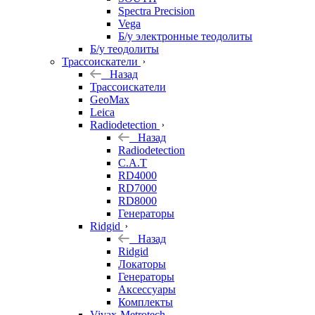
Spectra Precision
Vega
Б/у электронные теодолиты
Б/у теодолиты
Трассоискатели
Назад
Трассоискатели
GeoMax
Leica
Radiodetection
Назад
Radiodetection
C.A.T
RD4000
RD7000
RD8000
Генераторы
Ridgid
Назад
Ridgid
Локаторы
Генераторы
Аксессуары
Комплекты
Vivax-Metrotech