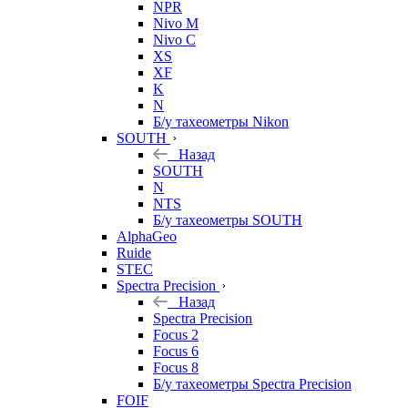
NPR
Nivo M
Nivo C
XS
XF
K
N
Б/у тахеометры Nikon
SOUTH
Назад
SOUTH
N
NTS
Б/у тахеометры SOUTH
AlphaGeo
Ruide
STEC
Spectra Precision
Назад
Spectra Precision
Focus 2
Focus 6
Focus 8
Б/у тахеометры Spectra Precision
FOIF