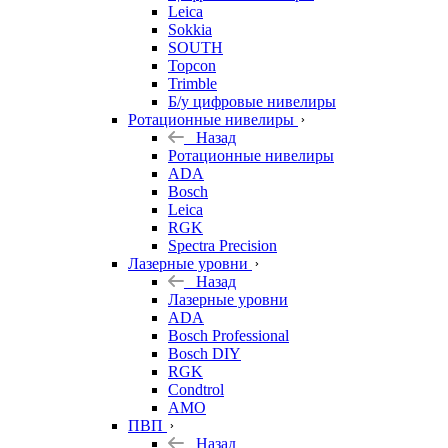
Leica
Sokkia
SOUTH
Topcon
Trimble
Б/у цифровые нивелиры
Ротационные нивелиры
Назад
Ротационные нивелиры
ADA
Bosch
Leica
RGK
Spectra Precision
Лазерные уровни
Назад
Лазерные уровни
ADA
Bosch Professional
Bosch DIY
RGK
Condtrol
AMO
ПВП
Назад