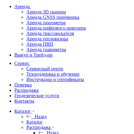
дальномеры
Аренда
Аренда 3D сканера
Нивелиры
Аренда GNSS приёмника
Аренда тахеометра
Теодолиты
Аренда цифрового нивелира
Аренда трассоискателя
Трассоискатели
Аренда тепловизора
Аренда ПВП
Неразрушающий
Аренда гравиметра
контроль
Выкуп и Трейд-ин
Аксессуары
Сервис
Софт
Сервисный центр
Георадары
Техподдержка и обучение
Инструкции и сертификаты
Акции
Поверка
Гидрография
Распродажа
Геодезические услуги
Подбор
Контакты
оборудования
по задачам
Каталог
Назад
Архив
Каталог
Геодезическое
Распродажа
оборудование
Назад