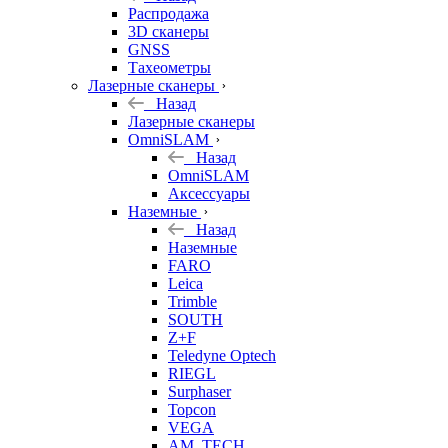
б/у
Распродажа
3D сканеры
GNSS
Тахеометры
Лазерные сканеры
Назад
Лазерные сканеры
OmniSLAM
Назад
OmniSLAM
Аксессуары
Наземные
Назад
Наземные
FARO
Leica
Trimble
SOUTH
Z+F
Teledyne Optech
RIEGL
Surphaser
Topcon
VEGA
AM. TECH