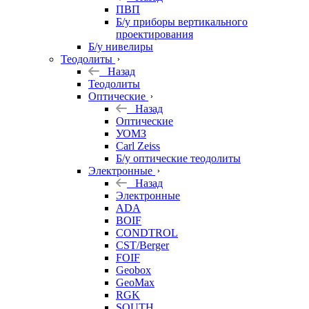
ПВП
Б/у приборы вертикального
проектирования
Б/у нивелиры
Теодолиты
Назад
Теодолиты
Оптические
Назад
Оптические
УОМЗ
Carl Zeiss
Б/у оптические теодолиты
Электронные
Назад
Электронные
ADA
BOIF
CONDTROL
CST/Berger
FOIF
Geobox
GeoMax
RGK
SOUTH