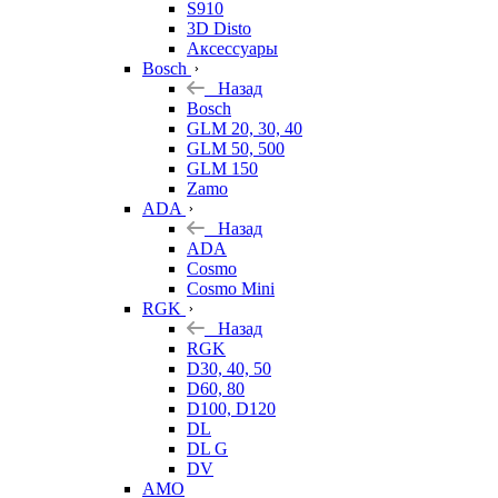
S910
3D Disto
Аксессуары
Bosch
Назад
Bosch
GLM 20, 30, 40
GLM 50, 500
GLM 150
Zamo
ADA
Назад
ADA
Cosmo
Cosmo Mini
RGK
Назад
RGK
D30, 40, 50
D60, 80
D100, D120
DL
DL G
DV
AMO