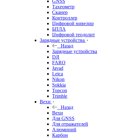
GNSS
Тахеометр
Сканер
Контроллер
Цифровой нивелир
БПЛА
Цифровой теодолит
Зарядные устройства
Назад
Зарядные устройства
DJI
FARO
Javad
Leica
Nikon
Sokkia
Topcon
Trimble
Вехи
Назад
Вехи
Для GNSS
Для отражателей
Алюминий
Карбон