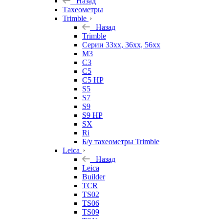
Назад
Тахеометры
Trimble
Назад
Trimble
Серии 33xx, 36xx, 56xx
M3
C3
C5
C5 HP
S5
S7
S9
S9 HP
SX
Ri
Б/у тахеометры Trimble
Leica
Назад
Leica
Builder
TCR
TS02
TS06
TS09