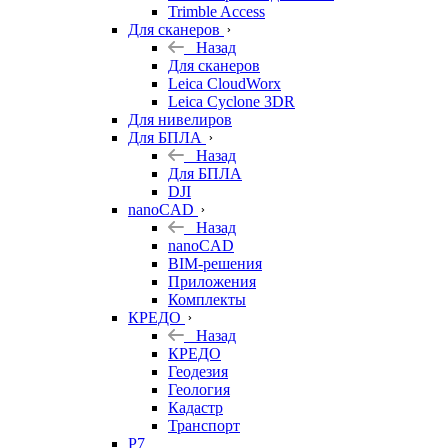
Trimble Access
Для сканеров
Назад
Для сканеров
Leica CloudWorx
Leica Cyclone 3DR
Для нивелиров
Для БПЛА
Назад
Для БПЛА
DJI
nanoCAD
Назад
nanoCAD
BIM-решения
Приложения
Комплекты
КРЕДО
Назад
КРЕДО
Геодезия
Геология
Кадастр
Транспорт
Р7