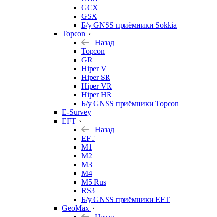
GCX
GSX
Б/у GNSS приёмники Sokkia
Topcon
Назад
Topcon
GR
Hiper V
Hiper SR
Hiper VR
Hiper HR
Б/у GNSS приёмники Topcon
E-Survey
EFT
Назад
EFT
M1
M2
M3
M4
M5 Rus
RS3
Б/у GNSS приёмники EFT
GeoMax
Назад