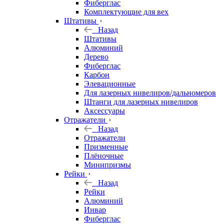
Фиберглас
Комплектующие для вех
Штативы
Назад
Штативы
Алюминий
Дерево
Фиберглас
Карбон
Элевационные
Для лазерных нивелиров/дальномеров
Штанги для лазерных нивелиров
Аксессуары
Отражатели
Назад
Отражатели
Призменные
Плёночные
Минипризмы
Рейки
Назад
Рейки
Алюминий
Инвар
Фиберглас