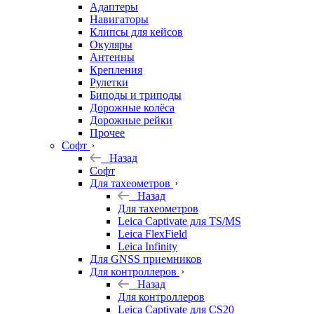
Адаптеры
Навигаторы
Клипсы для кейсов
Окуляры
Антенны
Крепления
Рулетки
Биподы и триподы
Дорожные колёса
Дорожные рейки
Прочее
Софт
Назад
Софт
Для тахеометров
Назад
Для тахеометров
Leica Captivate для TS/MS
Leica FlexField
Leica Infinity
Для GNSS приемников
Для контроллеров
Назад
Для контроллеров
Leica Captivate для CS20