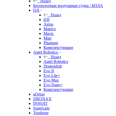
Назад
Беспилотные воздушные судна / БПЛА
DJI
Назад
DJI
Agras
Matrice
Mavic
Mini
Phantom
Комплектующие
Autel Robotics
Назад
Autel Robotics
Dragonfish
Evo II
Evo Lite+
Evo Max
Evo Nano+
Комплектующие
aOrion
DRONAX
INNOIT
Supercam
Teodrone