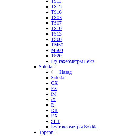
TS11
TS15
TS16
TS03
TS07
TS10
TS13
TS60
TM60
MS60
TS20
Б/у тахеометры Leica
Sokkia
Назад
Sokkia
CX
FX
iM
iX
R
RK
RX
SET
Б/у тахеометры Sokkia
Topcon