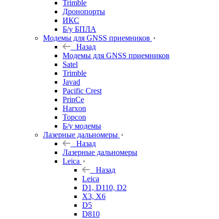
Trimble
Дронопорты
ИКС
Б/у БПЛА
Модемы для GNSS приемников
Назад
Модемы для GNSS приемников
Satel
Trimble
Javad
Pacific Crest
PrinCe
Harxon
Topcon
Б/у модемы
Лазерные дальномеры
Назад
Лазерные дальномеры
Leica
Назад
Leica
D1, D110, D2
X3, X6
D5
D810