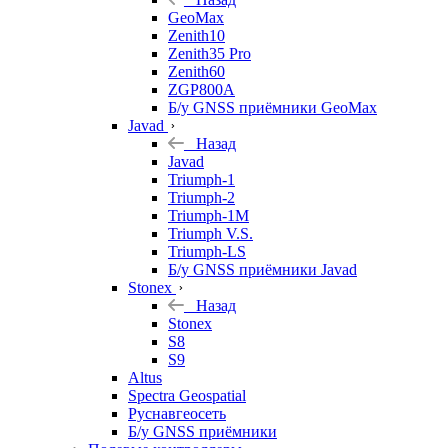
GeoMax
Zenith10
Zenith35 Pro
Zenith60
ZGP800A
Б/у GNSS приёмники GeoMax
Javad
Назад
Javad
Triumph-1
Triumph-2
Triumph-1M
Triumph V.S.
Triumph-LS
Б/у GNSS приёмники Javad
Stonex
Назад
Stonex
S8
S9
Altus
Spectra Geospatial
Руснавгеосеть
Б/у GNSS приёмники