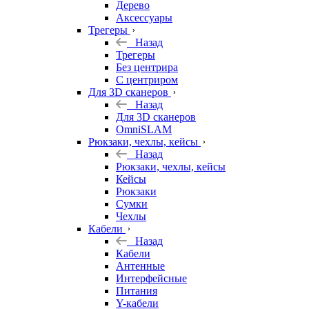
Дерево
Аксессуары
Трегеры
Назад
Трегеры
Без центрира
С центриром
Для 3D сканеров
Назад
Для 3D сканеров
OmniSLAM
Рюкзаки, чехлы, кейсы
Назад
Рюкзаки, чехлы, кейсы
Кейсы
Рюкзаки
Сумки
Чехлы
Кабели
Назад
Кабели
Антенные
Интерфейсные
Питания
Y-кабели