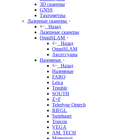
3D сканеры
GNSS
Тахеометры
Лазерные сканеры
Назад
Лазерные сканеры
OmniSLAM
Назад
OmniSLAM
Аксессуары
Наземные
Назад
Наземные
FARO
Leica
Trimble
SOUTH
Z+F
Teledyne Optech
RIEGL
Surphaser
Topcon
VEGA
AM. TECH
Matterport