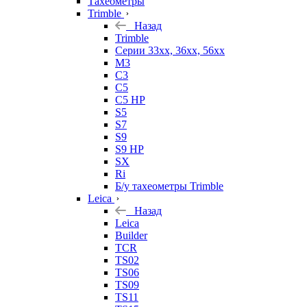
Тахеометры
Trimble
Назад
Trimble
Серии 33xx, 36xx, 56xx
M3
C3
C5
C5 HP
S5
S7
S9
S9 HP
SX
Ri
Б/у тахеометры Trimble
Leica
Назад
Leica
Builder
TCR
TS02
TS06
TS09
TS11