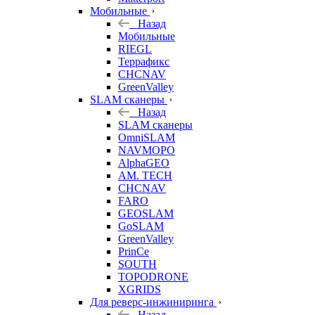
Мобильные
Назад
Мобильные
RIEGL
Террафикс
CHCNAV
GreenValley
SLAM сканеры
Назад
SLAM сканеры
OmniSLAM
NAVMOPO
AlphaGEO
AM. TECH
CHCNAV
FARO
GEOSLAM
GoSLAM
GreenValley
PrinCe
SOUTH
TOPODRONE
XGRIDS
Для реверс-инжиниринга
Назад