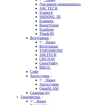
Для реверс-инжиниринга
AM. TECH
Scantech
SHINING 3D
Exametra
RangeVision
Scanform
Thunk3D
Воздушные
Назад
Воздушные
TOPODRONE
AM.TECH
CHCNAV
GreenValley
RIEGL
Софт
Аксессуары
Назад
Аксессуары
OmniSLAM
Сканеры б/у
Тахеометры
Назад