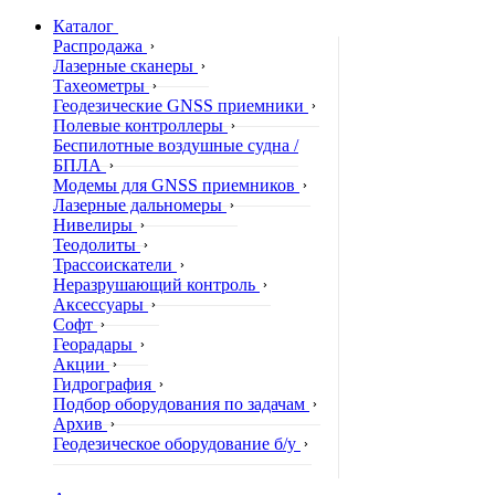
Каталог
Распродажа
Лазерные сканеры
Тахеометры
Геодезические GNSS приемники
Полевые контроллеры
Беспилотные воздушные судна /
БПЛА
Модемы для GNSS приемников
Лазерные дальномеры
Нивелиры
Теодолиты
Трассоискатели
Неразрушающий контроль
Аксессуары
Софт
Георадары
Акции
Гидрография
Подбор оборудования по задачам
Архив
Геодезическое оборудование б/у