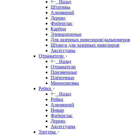
Назад
Штативы
Алюминий
Дерево
Фиберглас
Карбон
Элевационные
Для лазерных нивелиров/дальномеров
Штанги для лазерных нивелиров
Аксессуары
Отражатели
Назад
Отражатели
Призменные
Плёночные
Минипризмы
Рейки
Назад
Рейки
Алюминий
Инвар
Фиберглас
Дерево
Аксессуары
Трегеры