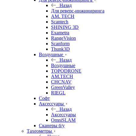
Назад
Для реверс-инжиниринга
AM. TECH
Scantech
SHINING 3D
Exametra
RangeVision
Scanform
Thunk3D
Воздушные
Назад
Воздушные
TOPODRONE
AM.TECH
CHCNAV
GreenValley
RIEGL
Софт
Аксессуары
Назад
Аксессуары
OmniSLAM
Сканеры б/у
Тахеометры