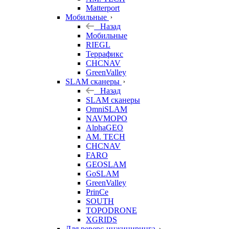
Matterport
Мобильные
Назад
Мобильные
RIEGL
Террафикс
CHCNAV
GreenValley
SLAM сканеры
Назад
SLAM сканеры
OmniSLAM
NAVMOPO
AlphaGEO
AM. TECH
CHCNAV
FARO
GEOSLAM
GoSLAM
GreenValley
PrinCe
SOUTH
TOPODRONE
XGRIDS
Для реверс-инжиниринга