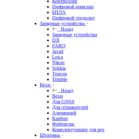
Контроллер
Цифровой нивелир
БПЛА
Цифровой теодолит
Зарядные устройства
Назад
Зарядные устройства
DJI
FARO
Javad
Leica
Nikon
Sokkia
Topcon
Trimble
Вехи
Назад
Вехи
Для GNSS
Для отражателей
Алюминий
Карбон
Фиберглас
Комплектующие для вех
Штативы