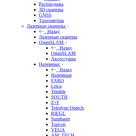
б/у
Распродажа
3D сканеры
GNSS
Тахеометры
Лазерные сканеры
Назад
Лазерные сканеры
OmniSLAM
Назад
OmniSLAM
Аксессуары
Наземные
Назад
Наземные
FARO
Leica
Trimble
SOUTH
Z+F
Teledyne Optech
RIEGL
Surphaser
Topcon
VEGA
AM. TECH