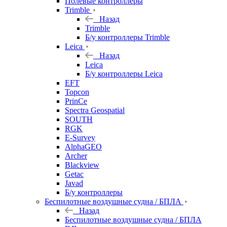
Полевые контроллеры
Trimble
Назад
Trimble
Б/у контроллеры Trimble
Leica
Назад
Leica
Б/у контроллеры Leica
EFT
Topcon
PrinCe
Spectra Geospatial
SOUTH
RGK
E-Survey
AlphaGEO
Archer
Blackview
Getac
Javad
Б/у контроллеры
Беспилотные воздушные судна / БПЛА
Назад
Беспилотные воздушные судна / БПЛА