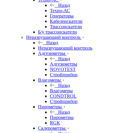
Назад
Техно-АС
Генераторы
Кабелеискатели
Трассоискатели
Б/у трассоискатели
Неразрушающий контроль
Назад
Неразрушающий контроль
Адгезиметры
Назад
Адгезиметры
NOVOTEST
Стройприбор
Влагомеры
Назад
Влагомеры
CONDTROL
Стройприбор
Пирометры
Назад
Пирометры
RGK
Склерометры