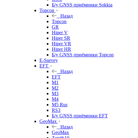
Б/у GNSS приёмники Sokkia
Topcon
Назад
Topcon
GR
Hiper V
Hiper SR
Hiper VR
Hiper HR
Б/у GNSS приёмники Topcon
E-Survey
EFT
Назад
EFT
M1
M2
M3
M4
M5 Rus
RS3
Б/у GNSS приёмники EFT
GeoMax
Назад
GeoMax
Zenith10