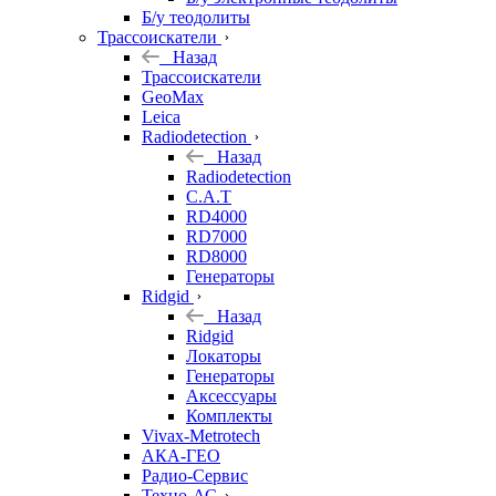
Б/у теодолиты
Трассоискатели
Назад
Трассоискатели
GeoMax
Leica
Radiodetection
Назад
Radiodetection
C.A.T
RD4000
RD7000
RD8000
Генераторы
Ridgid
Назад
Ridgid
Локаторы
Генераторы
Аксессуары
Комплекты
Vivax-Metrotech
АКА-ГЕО
Радио-Сервис
Техно-АС