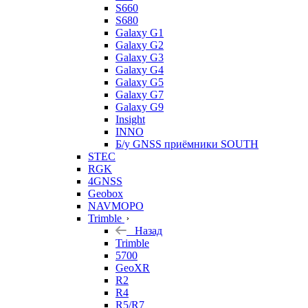
S660
S680
Galaxy G1
Galaxy G2
Galaxy G3
Galaxy G4
Galaxy G5
Galaxy G7
Galaxy G9
Insight
INNO
Б/у GNSS приёмники SOUTH
STEC
RGK
4GNSS
Geobox
NAVMOPO
Trimble
Назад
Trimble
5700
GeoXR
R2
R4
R5/R7