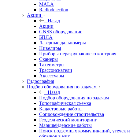
MALA
Radiodetection
Акции
Назад
Акции
GNSS оборудование
БПЛА
Лазерные дальномеры
Нивелиры
Приборы неразрушающего контроля
Сканеры
Тахеометры
Трассоискатели
Аксессуары
Гидрография
Подбор оборудования по задачам
Назад
Подбор оборудования по задачам
Топографическая съёмка
Кадастровые работы
Сопровождение строительства
Геодезический мониторинг
Маркшейдерские работы
Поиск подземных коммуникаций, утечек и
обрывов в них