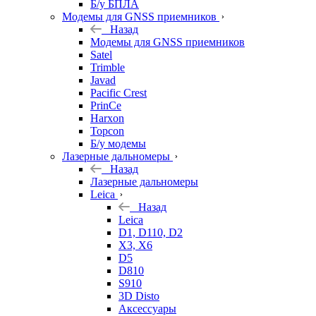
Б/у БПЛА
Модемы для GNSS приемников
Назад
Модемы для GNSS приемников
Satel
Trimble
Javad
Pacific Crest
PrinCe
Harxon
Topcon
Б/у модемы
Лазерные дальномеры
Назад
Лазерные дальномеры
Leica
Назад
Leica
D1, D110, D2
X3, X6
D5
D810
S910
3D Disto
Аксессуары