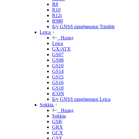
R8
R10
R12i
R980
Б/у GNSS приёмники Trimble
Leica
Назад
Leica
GX/ATX
GS07
GS08
GS10
GS14
GS15
GS16
GS18
iCON
Б/у GNSS приёмники Leica
Sokkia
Назад
Sokkia
GSR
GRX
GCX
GSX