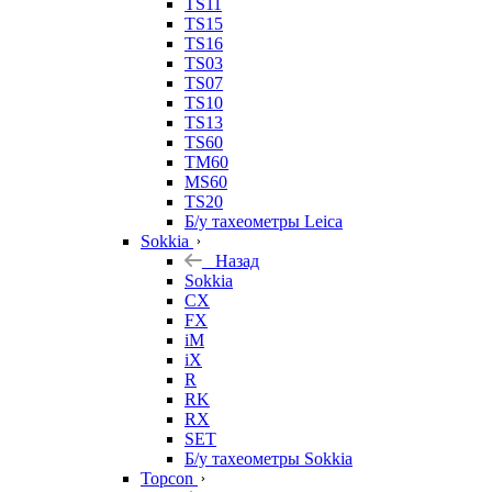
TS11
TS15
TS16
TS03
TS07
TS10
TS13
TS60
TM60
MS60
TS20
Б/у тахеометры Leica
Sokkia
Назад
Sokkia
CX
FX
iM
iX
R
RK
RX
SET
Б/у тахеометры Sokkia
Topcon