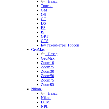
Назад
Topcon
GM
OS
GT
DS
ES
IS
GPT
GTS
Б/у тахеометры Topcon
GeoMax
Назад
GeoMax
Zoom10
Zoom25
Zoom30
Zoom50
Zoom75
Zoom95
Nikon
Назад
Nikon
DTM
NPL