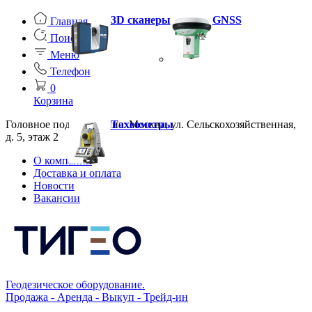
3D сканеры
GNSS
Главная
Поиск
Меню
Телефон
0
Корзина
Головное подразделение: Москва, ул. Сельскохозяйственная,
Тахеометры
д. 5, этаж 2
О компании
Доставка и оплата
Новости
Вакансии
Геодезическое оборудование.
Продажа - Аренда - Выкуп - Трейд-ин