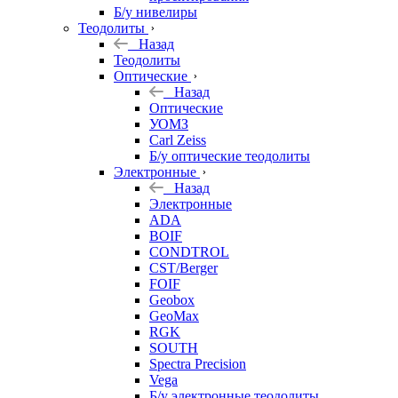
Б/у нивелиры
Теодолиты
Назад
Теодолиты
Оптические
Назад
Оптические
УОМЗ
Carl Zeiss
Б/у оптические теодолиты
Электронные
Назад
Электронные
ADA
BOIF
CONDTROL
CST/Berger
FOIF
Geobox
GeoMax
RGK
SOUTH
Spectra Precision
Vega
Б/у электронные теодолиты