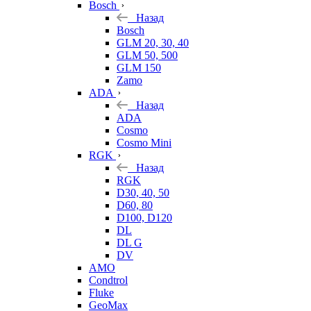
Bosch
Назад
Bosch
GLM 20, 30, 40
GLM 50, 500
GLM 150
Zamo
ADA
Назад
ADA
Cosmo
Cosmo Mini
RGK
Назад
RGK
D30, 40, 50
D60, 80
D100, D120
DL
DL G
DV
AMO
Condtrol
Fluke
GeoMax