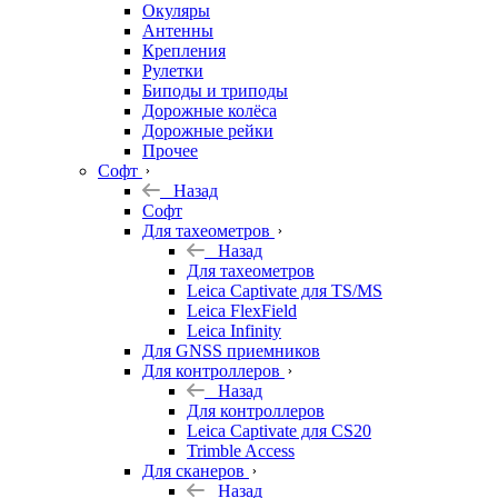
Окуляры
Антенны
Крепления
Рулетки
Биподы и триподы
Дорожные колёса
Дорожные рейки
Прочее
Софт
Назад
Софт
Для тахеометров
Назад
Для тахеометров
Leica Captivate для TS/MS
Leica FlexField
Leica Infinity
Для GNSS приемников
Для контроллеров
Назад
Для контроллеров
Leica Captivate для CS20
Trimble Access
Для сканеров
Назад