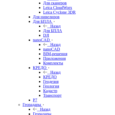
Для сканеров
Leica CloudWorx
Leica Cyclone 3DR
Для нивелиров
Для БПЛА
Назад
Для БПЛА
DJI
nanoCAD
Назад
nanoCAD
BIM-решения
Приложения
Комплекты
КРЕДО
Назад
КРЕДО
Геодезия
Геология
Кадастр
Транспорт
Р7
Георадары
Назад
Георадары