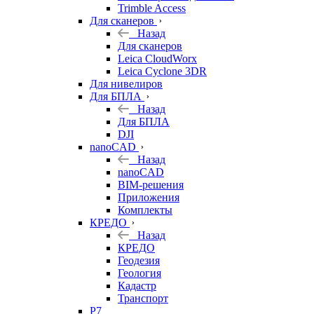
Trimble Access
Для сканеров
Назад
Для сканеров
Leica CloudWorx
Leica Cyclone 3DR
Для нивелиров
Для БПЛА
Назад
Для БПЛА
DJI
nanoCAD
Назад
nanoCAD
BIM-решения
Приложения
Комплекты
КРЕДО
Назад
КРЕДО
Геодезия
Геология
Кадастр
Транспорт
Р7