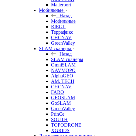
Matterport
Мобильные
Назад
Мобильные
RIEGL
Террафикс
CHCNAV
GreenValley
SLAM сканеры
Назад
SLAM сканеры
OmniSLAM
NAVMOPO
AlphaGEO
AM. TECH
CHCNAV
FARO
GEOSLAM
GoSLAM
GreenValley
PrinCe
SOUTH
TOPODRONE
XGRIDS
Для реверс-инжиниринга