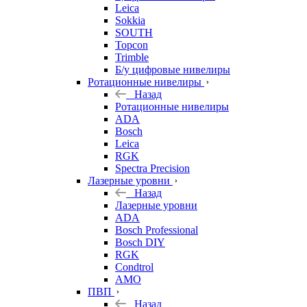
Leica
Sokkia
SOUTH
Topcon
Trimble
Б/у цифровые нивелиры
Ротационные нивелиры
Назад
Ротационные нивелиры
ADA
Bosch
Leica
RGK
Spectra Precision
Лазерные уровни
Назад
Лазерные уровни
ADA
Bosch Professional
Bosch DIY
RGK
Condtrol
AMO
ПВП
Назад