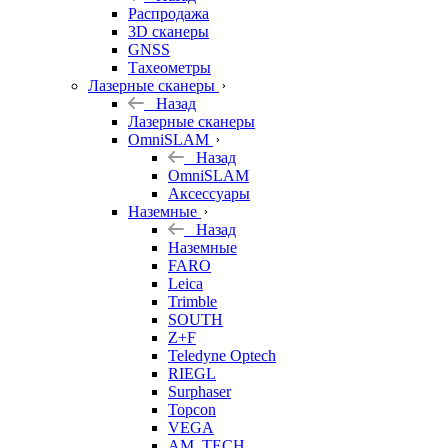
б/у
Распродажа
3D сканеры
GNSS
Тахеометры
Лазерные сканеры
Назад
Лазерные сканеры
OmniSLAM
Назад
OmniSLAM
Аксессуары
Наземные
Назад
Наземные
FARO
Leica
Trimble
SOUTH
Z+F
Teledyne Optech
RIEGL
Surphaser
Topcon
VEGA
AM. TECH