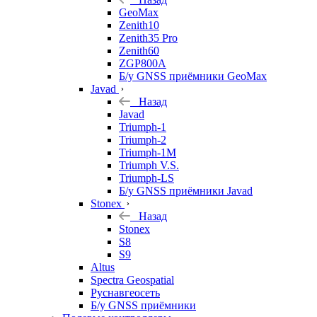
GeoMax
Zenith10
Zenith35 Pro
Zenith60
ZGP800A
Б/у GNSS приёмники GeoMax
Javad
Назад
Javad
Triumph-1
Triumph-2
Triumph-1M
Triumph V.S.
Triumph-LS
Б/у GNSS приёмники Javad
Stonex
Назад
Stonex
S8
S9
Altus
Spectra Geospatial
Руснавгеосеть
Б/у GNSS приёмники