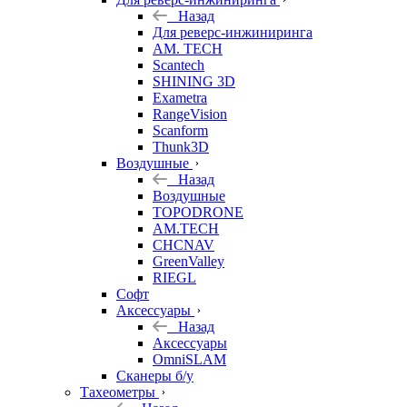
Назад
Для реверс-инжиниринга
AM. TECH
Scantech
SHINING 3D
Exametra
RangeVision
Scanform
Thunk3D
Воздушные
Назад
Воздушные
TOPODRONE
AM.TECH
CHCNAV
GreenValley
RIEGL
Софт
Аксессуары
Назад
Аксессуары
OmniSLAM
Сканеры б/у
Тахеометры