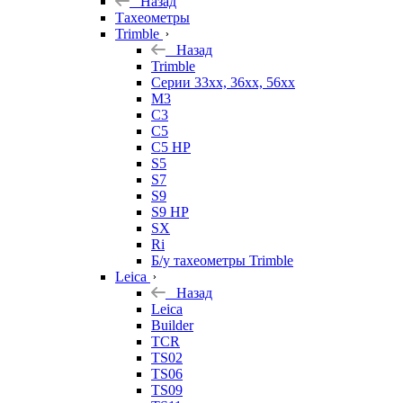
Назад
Тахеометры
Trimble
Назад
Trimble
Серии 33xx, 36xx, 56xx
M3
C3
C5
C5 HP
S5
S7
S9
S9 HP
SX
Ri
Б/у тахеометры Trimble
Leica
Назад
Leica
Builder
TCR
TS02
TS06
TS09