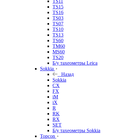
TS11
TS15
TS16
TS03
TS07
TS10
TS13
TS60
TM60
MS60
TS20
Б/у тахеометры Leica
Sokkia
Назад
Sokkia
CX
FX
iM
iX
R
RK
RX
SET
Б/у тахеометры Sokkia
Topcon