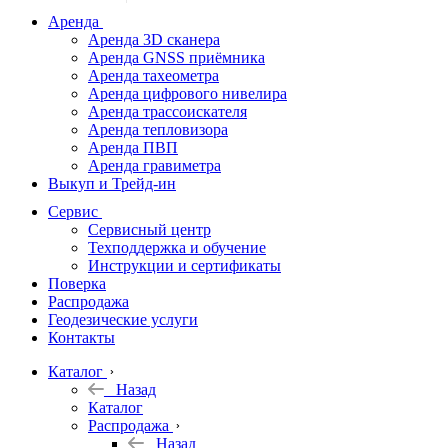
дальномеры
Аренда
Аренда 3D сканера
Нивелиры
Аренда GNSS приёмника
Аренда тахеометра
Теодолиты
Аренда цифрового нивелира
Аренда трассоискателя
Трассоискатели
Аренда тепловизора
Аренда ПВП
Неразрушающий
Аренда гравиметра
контроль
Выкуп и Трейд-ин
Аксессуары
Сервис
Софт
Сервисный центр
Георадары
Техподдержка и обучение
Инструкции и сертификаты
Акции
Поверка
Гидрография
Распродажа
Геодезические услуги
Подбор
Контакты
оборудования
по задачам
Каталог
Назад
Архив
Каталог
Геодезическое
Распродажа
оборудование
Назад