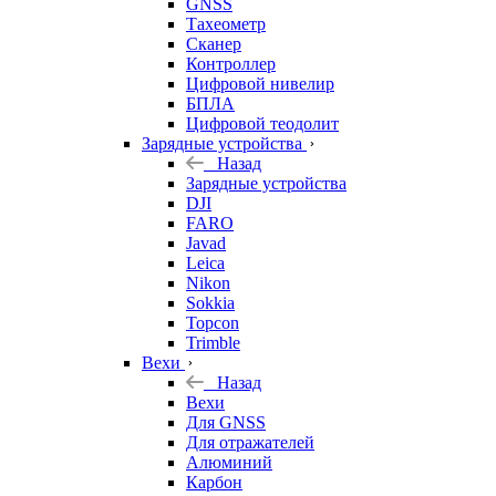
GNSS
Тахеометр
Сканер
Контроллер
Цифровой нивелир
БПЛА
Цифровой теодолит
Зарядные устройства
Назад
Зарядные устройства
DJI
FARO
Javad
Leica
Nikon
Sokkia
Topcon
Trimble
Вехи
Назад
Вехи
Для GNSS
Для отражателей
Алюминий
Карбон