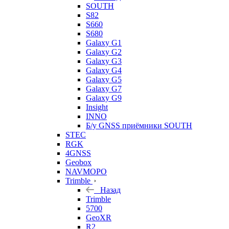
SOUTH
S82
S660
S680
Galaxy G1
Galaxy G2
Galaxy G3
Galaxy G4
Galaxy G5
Galaxy G7
Galaxy G9
Insight
INNO
Б/у GNSS приёмники SOUTH
STEC
RGK
4GNSS
Geobox
NAVMOPO
Trimble
Назад
Trimble
5700
GeoXR
R2