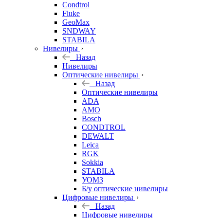
Condtrol
Fluke
GeoMax
SNDWAY
STABILA
Нивелиры
Назад
Нивелиры
Оптические нивелиры
Назад
Оптические нивелиры
ADA
AMO
Bosch
CONDTROL
DEWALT
Leica
RGK
Sokkia
STABILA
УОМЗ
Б/у оптические нивелиры
Цифровые нивелиры
Назад
Цифровые нивелиры