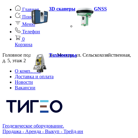
3D сканеры
GNSS
Главная
Поиск
Меню
Телефон
0
Корзина
Головное подразделение: Москва, ул. Сельскохозяйственная,
Тахеометры
д. 5, этаж 2
О компании
Доставка и оплата
Новости
Вакансии
Геодезическое оборудование.
Продажа - Аренда - Выкуп - Трейд-ин