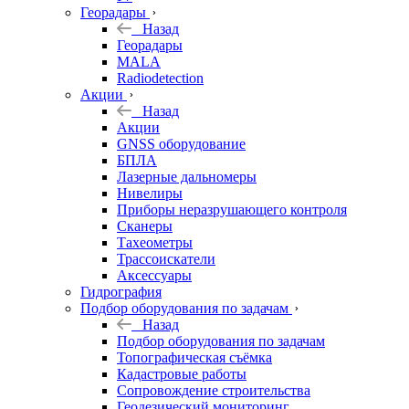
Георадары
Назад
Георадары
MALA
Radiodetection
Акции
Назад
Акции
GNSS оборудование
БПЛА
Лазерные дальномеры
Нивелиры
Приборы неразрушающего контроля
Сканеры
Тахеометры
Трассоискатели
Аксессуары
Гидрография
Подбор оборудования по задачам
Назад
Подбор оборудования по задачам
Топографическая съёмка
Кадастровые работы
Сопровождение строительства
Геодезический мониторинг