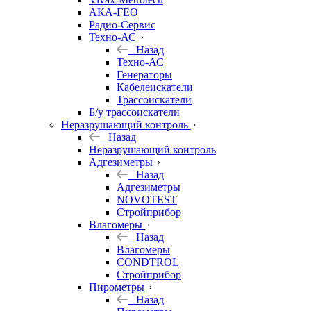
АКА-ГЕО
Радио-Сервис
Техно-АС
Назад
Техно-АС
Генераторы
Кабелеискатели
Трассоискатели
Б/у трассоискатели
Неразрушающий контроль
Назад
Неразрушающий контроль
Адгезиметры
Назад
Адгезиметры
NOVOTEST
Стройприбор
Влагомеры
Назад
Влагомеры
CONDTROL
Стройприбор
Пирометры
Назад