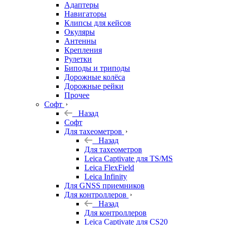
Адаптеры
Навигаторы
Клипсы для кейсов
Окуляры
Антенны
Крепления
Рулетки
Биподы и триподы
Дорожные колёса
Дорожные рейки
Прочее
Софт
Назад
Софт
Для тахеометров
Назад
Для тахеометров
Leica Captivate для TS/MS
Leica FlexField
Leica Infinity
Для GNSS приемников
Для контроллеров
Назад
Для контроллеров
Leica Captivate для CS20