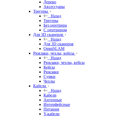
Дерево
Аксессуары
Трегеры
Назад
Трегеры
Без центрира
С центриром
Для 3D сканеров
Назад
Для 3D сканеров
OmniSLAM
Рюкзаки, чехлы, кейсы
Назад
Рюкзаки, чехлы, кейсы
Кейсы
Рюкзаки
Сумки
Чехлы
Кабели
Назад
Кабели
Антенные
Интерфейсные
Питания
Y-кабели