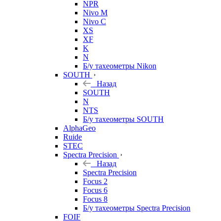
NPR
Nivo M
Nivo C
XS
XF
K
N
Б/у тахеометры Nikon
SOUTH
Назад
SOUTH
N
NTS
Б/у тахеометры SOUTH
AlphaGeo
Ruide
STEC
Spectra Precision
Назад
Spectra Precision
Focus 2
Focus 6
Focus 8
Б/у тахеометры Spectra Precision
FOIF