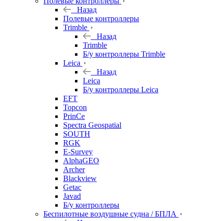
Полевые контроллеры
Назад
Полевые контроллеры
Trimble
Назад
Trimble
Б/у контроллеры Trimble
Leica
Назад
Leica
Б/у контроллеры Leica
EFT
Topcon
PrinCe
Spectra Geospatial
SOUTH
RGK
E-Survey
AlphaGEO
Archer
Blackview
Getac
Javad
Б/у контроллеры
Беспилотные воздушные судна / БПЛА