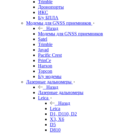
Trimble
Дронопорты
ИКС
Б/у БПЛА
Модемы для GNSS приемников
Назад
Модемы для GNSS приемников
Satel
Trimble
Javad
Pacific Crest
PrinCe
Harxon
Topcon
Б/у модемы
Лазерные дальномеры
Назад
Лазерные дальномеры
Leica
Назад
Leica
D1, D110, D2
X3, X6
D5
D810