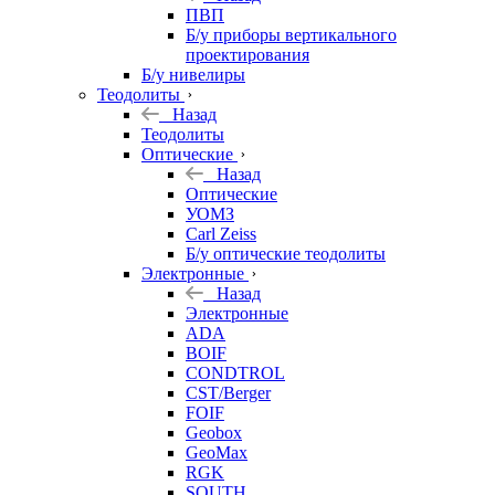
ПВП
Б/у приборы вертикального
проектирования
Б/у нивелиры
Теодолиты
Назад
Теодолиты
Оптические
Назад
Оптические
УОМЗ
Carl Zeiss
Б/у оптические теодолиты
Электронные
Назад
Электронные
ADA
BOIF
CONDTROL
CST/Berger
FOIF
Geobox
GeoMax
RGK
SOUTH