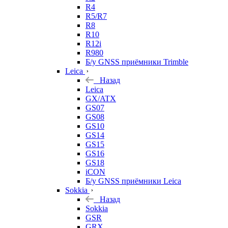
R4
R5/R7
R8
R10
R12i
R980
Б/у GNSS приёмники Trimble
Leica
Назад
Leica
GX/ATX
GS07
GS08
GS10
GS14
GS15
GS16
GS18
iCON
Б/у GNSS приёмники Leica
Sokkia
Назад
Sokkia
GSR
GRX