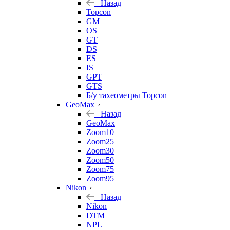
Назад
Topcon
GM
OS
GT
DS
ES
IS
GPT
GTS
Б/у тахеометры Topcon
GeoMax
Назад
GeoMax
Zoom10
Zoom25
Zoom30
Zoom50
Zoom75
Zoom95
Nikon
Назад
Nikon
DTM
NPL