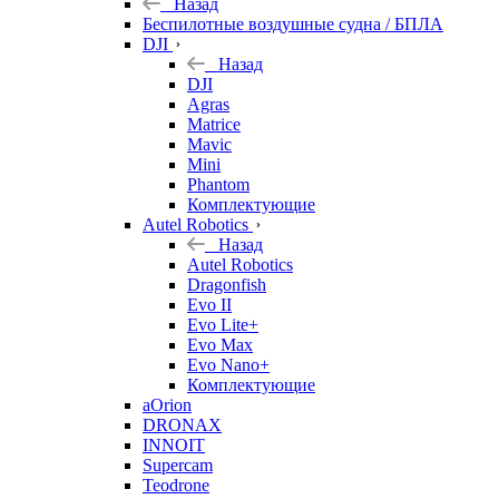
Назад
Беспилотные воздушные судна / БПЛА
DJI
Назад
DJI
Agras
Matrice
Mavic
Mini
Phantom
Комплектующие
Autel Robotics
Назад
Autel Robotics
Dragonfish
Evo II
Evo Lite+
Evo Max
Evo Nano+
Комплектующие
aOrion
DRONAX
INNOIT
Supercam
Teodrone