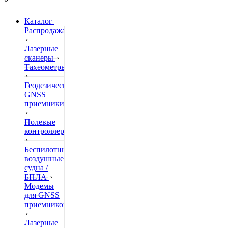
Каталог
Распродажа
Лазерные
сканеры
Тахеометры
Геодезические
GNSS
приемники
Полевые
контроллеры
Беспилотные
воздушные
судна /
БПЛА
Модемы
для GNSS
приемников
Лазерные