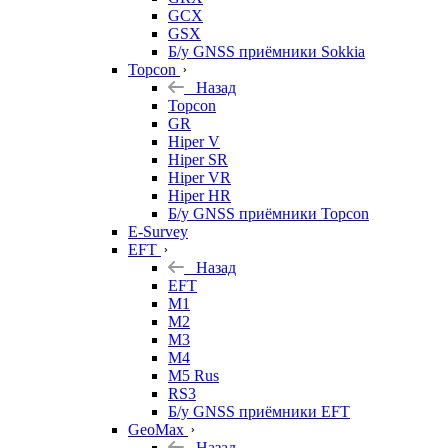
GCX
GSX
Б/у GNSS приёмники Sokkia
Topcon
Назад
Topcon
GR
Hiper V
Hiper SR
Hiper VR
Hiper HR
Б/у GNSS приёмники Topcon
E-Survey
EFT
Назад
EFT
M1
M2
M3
M4
M5 Rus
RS3
Б/у GNSS приёмники EFT
GeoMax
Назад