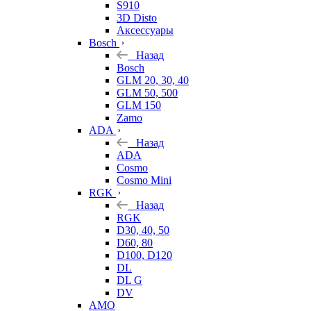
S910
3D Disto
Аксессуары
Bosch
Назад
Bosch
GLM 20, 30, 40
GLM 50, 500
GLM 150
Zamo
ADA
Назад
ADA
Cosmo
Cosmo Mini
RGK
Назад
RGK
D30, 40, 50
D60, 80
D100, D120
DL
DL G
DV
AMO