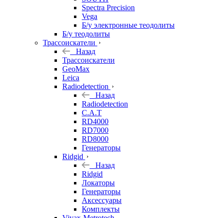
Spectra Precision
Vega
Б/у электронные теодолиты
Б/у теодолиты
Трассоискатели
Назад
Трассоискатели
GeoMax
Leica
Radiodetection
Назад
Radiodetection
C.A.T
RD4000
RD7000
RD8000
Генераторы
Ridgid
Назад
Ridgid
Локаторы
Генераторы
Аксессуары
Комплекты
Vivax-Metrotech