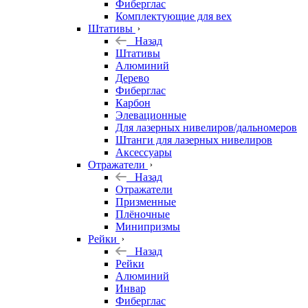
Фиберглас
Комплектующие для вех
Штативы
Назад
Штативы
Алюминий
Дерево
Фиберглас
Карбон
Элевационные
Для лазерных нивелиров/дальномеров
Штанги для лазерных нивелиров
Аксессуары
Отражатели
Назад
Отражатели
Призменные
Плёночные
Минипризмы
Рейки
Назад
Рейки
Алюминий
Инвар
Фиберглас