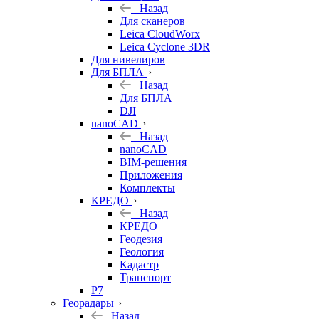
Назад
Для сканеров
Leica CloudWorx
Leica Cyclone 3DR
Для нивелиров
Для БПЛА
Назад
Для БПЛА
DJI
nanoCAD
Назад
nanoCAD
BIM-решения
Приложения
Комплекты
КРЕДО
Назад
КРЕДО
Геодезия
Геология
Кадастр
Транспорт
Р7
Георадары
Назад