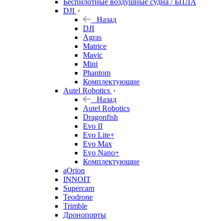
Беспилотные воздушные судна / БПЛА
DJI
Назад
DJI
Agras
Matrice
Mavic
Mini
Phantom
Комплектующие
Autel Robotics
Назад
Autel Robotics
Dragonfish
Evo II
Evo Lite+
Evo Max
Evo Nano+
Комплектующие
aOrion
INNOIT
Supercam
Teodrone
Trimble
Дронопорты