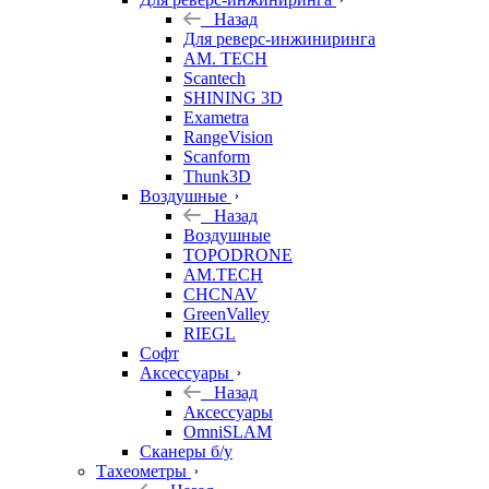
Назад
Для реверс-инжиниринга
AM. TECH
Scantech
SHINING 3D
Exametra
RangeVision
Scanform
Thunk3D
Воздушные
Назад
Воздушные
TOPODRONE
AM.TECH
CHCNAV
GreenValley
RIEGL
Софт
Аксессуары
Назад
Аксессуары
OmniSLAM
Сканеры б/у
Тахеометры