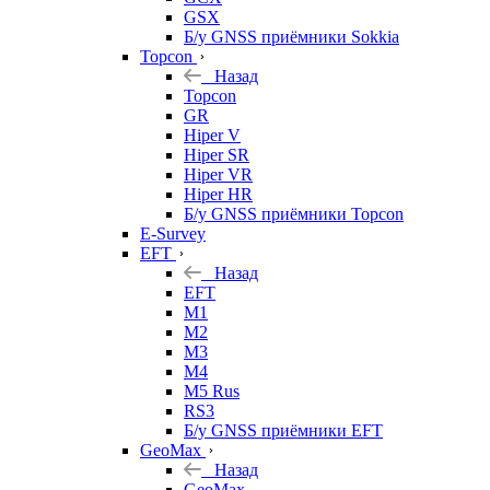
GSX
Б/у GNSS приёмники Sokkia
Topcon
Назад
Topcon
GR
Hiper V
Hiper SR
Hiper VR
Hiper HR
Б/у GNSS приёмники Topcon
E-Survey
EFT
Назад
EFT
M1
M2
M3
M4
M5 Rus
RS3
Б/у GNSS приёмники EFT
GeoMax
Назад
GeoMax