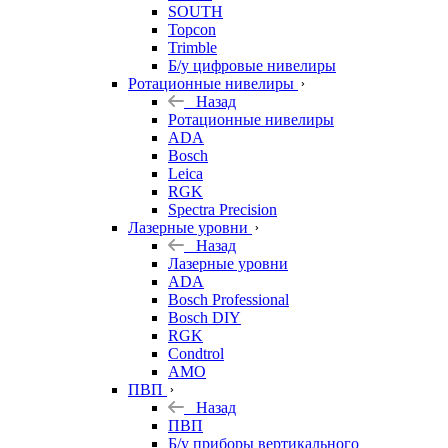
SOUTH
Topcon
Trimble
Б/у цифровые нивелиры
Ротационные нивелиры
Назад
Ротационные нивелиры
ADA
Bosch
Leica
RGK
Spectra Precision
Лазерные уровни
Назад
Лазерные уровни
ADA
Bosch Professional
Bosch DIY
RGK
Condtrol
AMO
ПВП
Назад
ПВП
Б/у приборы вертикального