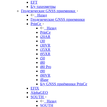
EFT
Б/у тахеометры
Геодезические GNSS приемники
Назад
Геодезические GNSS приемники
PrinCe
Назад
PrinCe
i20AR
i30
i30VR
i35XR
i95XR
i50
i80
i80 Pro
i90
i90VR
iBase
Б/у GNSS приёмники PrinCe
EFIX
AlphaGEO
SOUTH
Назад
SOUTH