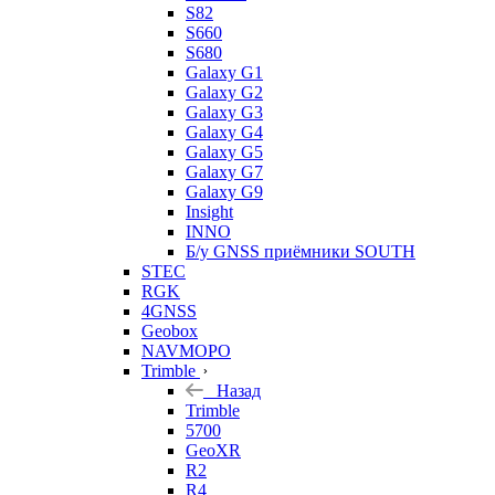
S82
S660
S680
Galaxy G1
Galaxy G2
Galaxy G3
Galaxy G4
Galaxy G5
Galaxy G7
Galaxy G9
Insight
INNO
Б/у GNSS приёмники SOUTH
STEC
RGK
4GNSS
Geobox
NAVMOPO
Trimble
Назад
Trimble
5700
GeoXR
R2
R4