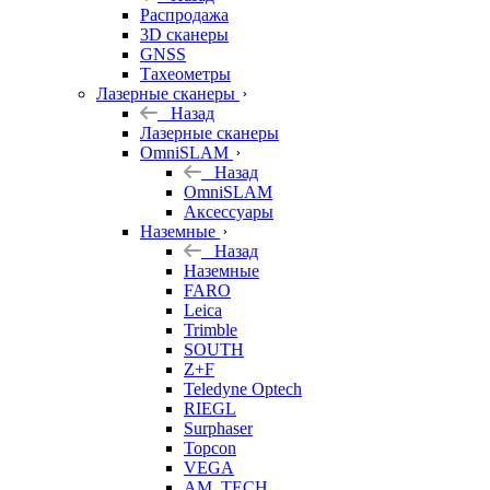
б/у
Распродажа
3D сканеры
GNSS
Тахеометры
Лазерные сканеры
Назад
Лазерные сканеры
OmniSLAM
Назад
OmniSLAM
Аксессуары
Наземные
Назад
Наземные
FARO
Leica
Trimble
SOUTH
Z+F
Teledyne Optech
RIEGL
Surphaser
Topcon
VEGA
AM. TECH