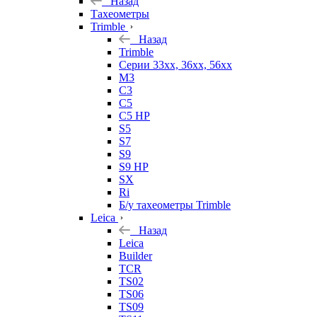
Назад
Тахеометры
Trimble
Назад
Trimble
Серии 33xx, 36xx, 56xx
M3
C3
C5
C5 HP
S5
S7
S9
S9 HP
SX
Ri
Б/у тахеометры Trimble
Leica
Назад
Leica
Builder
TCR
TS02
TS06
TS09