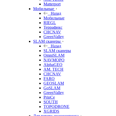
Matterport
Мобильные
Назад
Мобильные
RIEGL
Террафикс
CHCNAV
GreenValley
SLAM сканеры
Назад
SLAM сканеры
OmniSLAM
NAVMOPO
AlphaGEO
AM. TECH
CHCNAV
FARO
GEOSLAM
GoSLAM
GreenValley
PrinCe
SOUTH
TOPODRONE
XGRIDS
Для реверс-инжиниринга