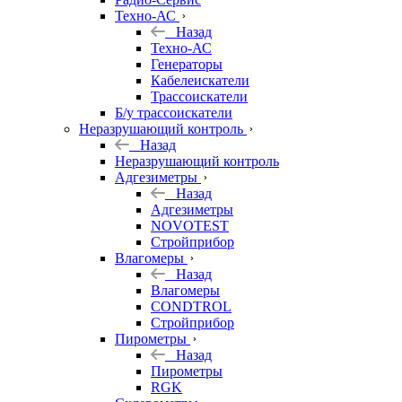
Техно-АС
Назад
Техно-АС
Генераторы
Кабелеискатели
Трассоискатели
Б/у трассоискатели
Неразрушающий контроль
Назад
Неразрушающий контроль
Адгезиметры
Назад
Адгезиметры
NOVOTEST
Стройприбор
Влагомеры
Назад
Влагомеры
CONDTROL
Стройприбор
Пирометры
Назад
Пирометры
RGK