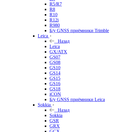
R5/R7
R8
R10
R12i
R980
Б/у GNSS приёмники Trimble
Leica
Назад
Leica
GX/ATX
GS07
GS08
GS10
GS14
GS15
GS16
GS18
iCON
Б/у GNSS приёмники Leica
Sokkia
Назад
Sokkia
GSR
GRX
GCX