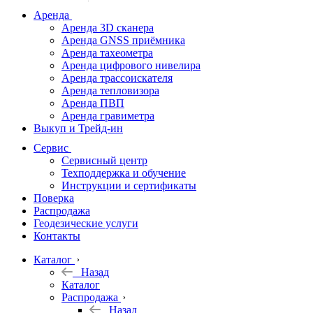
дальномеры
Аренда
Аренда 3D сканера
Нивелиры
Аренда GNSS приёмника
Аренда тахеометра
Теодолиты
Аренда цифрового нивелира
Аренда трассоискателя
Трассоискатели
Аренда тепловизора
Аренда ПВП
Неразрушающий
Аренда гравиметра
контроль
Выкуп и Трейд-ин
Аксессуары
Сервис
Софт
Сервисный центр
Георадары
Техподдержка и обучение
Инструкции и сертификаты
Акции
Поверка
Гидрография
Распродажа
Геодезические услуги
Подбор
Контакты
оборудования
по задачам
Каталог
Назад
Архив
Каталог
Геодезическое
Распродажа
оборудование
Назад