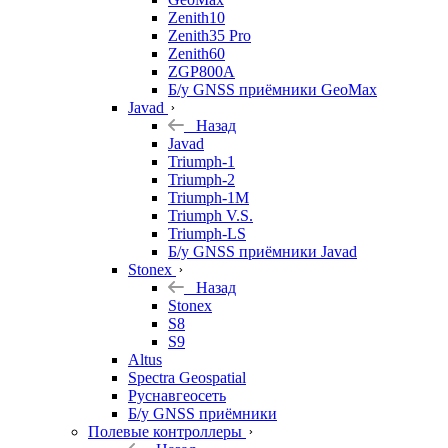
Zenith10
Zenith35 Pro
Zenith60
ZGP800A
Б/у GNSS приёмники GeoMax
Javad
Назад
Javad
Triumph-1
Triumph-2
Triumph-1M
Triumph V.S.
Triumph-LS
Б/у GNSS приёмники Javad
Stonex
Назад
Stonex
S8
S9
Altus
Spectra Geospatial
Руснавгеосеть
Б/у GNSS приёмники
Полевые контроллеры