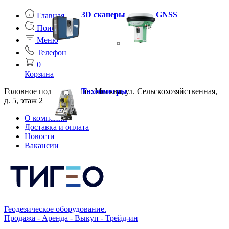
3D сканеры
GNSS
Главная
Поиск
Меню
Телефон
0
Корзина
Головное подразделение: Москва, ул. Сельскохозяйственная,
Тахеометры
д. 5, этаж 2
О компании
Доставка и оплата
Новости
Вакансии
Геодезическое оборудование.
Продажа - Аренда - Выкуп - Трейд-ин