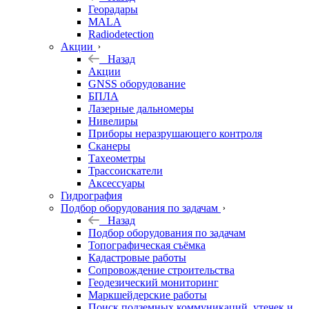
Георадары
MALA
Radiodetection
Акции
Назад
Акции
GNSS оборудование
БПЛА
Лазерные дальномеры
Нивелиры
Приборы неразрушающего контроля
Сканеры
Тахеометры
Трассоискатели
Аксессуары
Гидрография
Подбор оборудования по задачам
Назад
Подбор оборудования по задачам
Топографическая съёмка
Кадастровые работы
Сопровождение строительства
Геодезический мониторинг
Маркшейдерские работы
Поиск подземных коммуникаций, утечек и