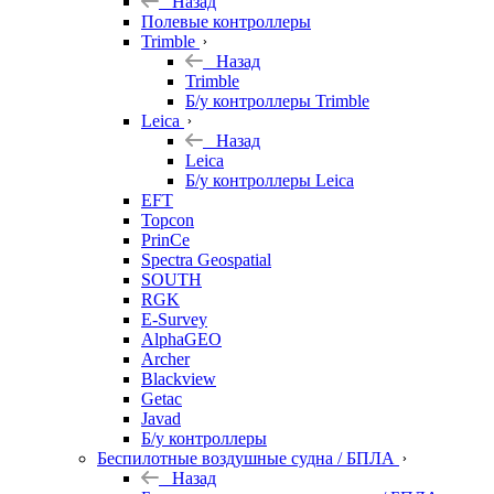
Назад
Полевые контроллеры
Trimble
Назад
Trimble
Б/у контроллеры Trimble
Leica
Назад
Leica
Б/у контроллеры Leica
EFT
Topcon
PrinCe
Spectra Geospatial
SOUTH
RGK
E-Survey
AlphaGEO
Archer
Blackview
Getac
Javad
Б/у контроллеры
Беспилотные воздушные судна / БПЛА
Назад