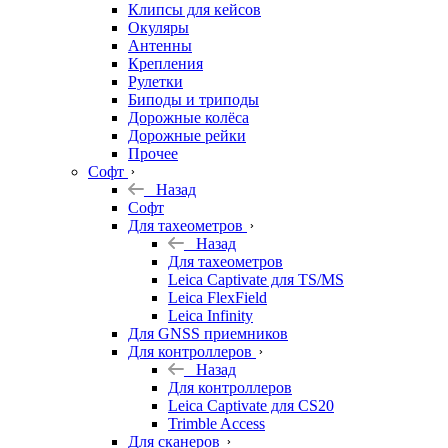
Клипсы для кейсов
Окуляры
Антенны
Крепления
Рулетки
Биподы и триподы
Дорожные колёса
Дорожные рейки
Прочее
Софт
Назад
Софт
Для тахеометров
Назад
Для тахеометров
Leica Captivate для TS/MS
Leica FlexField
Leica Infinity
Для GNSS приемников
Для контроллеров
Назад
Для контроллеров
Leica Captivate для CS20
Trimble Access
Для сканеров