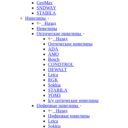
GeoMax
SNDWAY
STABILA
Нивелиры
Назад
Нивелиры
Оптические нивелиры
Назад
Оптические нивелиры
ADA
AMO
Bosch
CONDTROL
DEWALT
Leica
RGK
Sokkia
STABILA
УОМЗ
Б/у оптические нивелиры
Цифровые нивелиры
Назад
Цифровые нивелиры
Leica
Sokkia