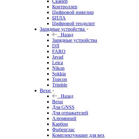
Сканер
Контроллер
Цифровой нивелир
БПЛА
Цифровой теодолит
Зарядные устройства
Назад
Зарядные устройства
DJI
FARO
Javad
Leica
Nikon
Sokkia
Topcon
Trimble
Вехи
Назад
Вехи
Для GNSS
Для отражателей
Алюминий
Карбон
Фиберглас
Комплектующие для вех