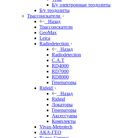
Б/у электронные теодолиты
Б/у теодолиты
Трассоискатели
Назад
Трассоискатели
GeoMax
Leica
Radiodetection
Назад
Radiodetection
C.A.T
RD4000
RD7000
RD8000
Генераторы
Ridgid
Назад
Ridgid
Локаторы
Генераторы
Аксессуары
Комплекты
Vivax-Metrotech
АКА-ГЕО
Радио-Сервис