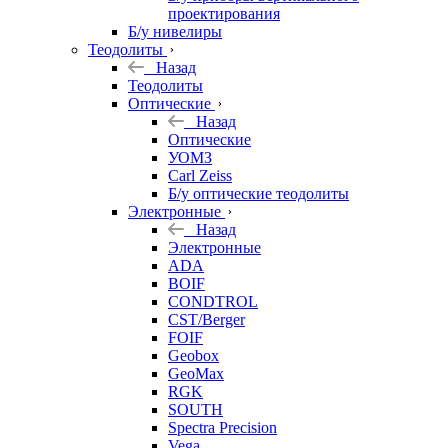
проектирования
Б/у нивелиры
Теодолиты
Назад
Теодолиты
Оптические
Назад
Оптические
УОМЗ
Carl Zeiss
Б/у оптические теодолиты
Электронные
Назад
Электронные
ADA
BOIF
CONDTROL
CST/Berger
FOIF
Geobox
GeoMax
RGK
SOUTH
Spectra Precision
Vega