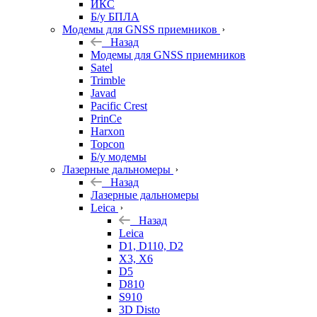
ИКС
Б/у БПЛА
Модемы для GNSS приемников
Назад
Модемы для GNSS приемников
Satel
Trimble
Javad
Pacific Crest
PrinCe
Harxon
Topcon
Б/у модемы
Лазерные дальномеры
Назад
Лазерные дальномеры
Leica
Назад
Leica
D1, D110, D2
X3, X6
D5
D810
S910
3D Disto