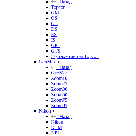
Назад
Topcon
GM
OS
GT
DS
ES
IS
GPT
GTS
Б/у тахеометры Topcon
GeoMax
Назад
GeoMax
Zoom10
Zoom25
Zoom30
Zoom50
Zoom75
Zoom95
Nikon
Назад
Nikon
DTM
NPL