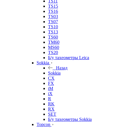
TS11
TS15
TS16
TS03
TS07
TS10
TS13
TS60
TM60
MS60
TS20
Б/у тахеометры Leica
Sokkia
Назад
Sokkia
CX
FX
iM
iX
R
RK
RX
SET
Б/у тахеометры Sokkia
Topcon