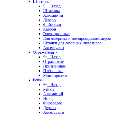
Штативы
Назад
Штативы
Алюминий
Дерево
Фиберглас
Карбон
Элевационные
Для лазерных нивелиров/дальномеров
Штанги для лазерных нивелиров
Аксессуары
Отражатели
Назад
Отражатели
Призменные
Плёночные
Минипризмы
Рейки
Назад
Рейки
Алюминий
Инвар
Фиберглас
Дерево
Аксессуары