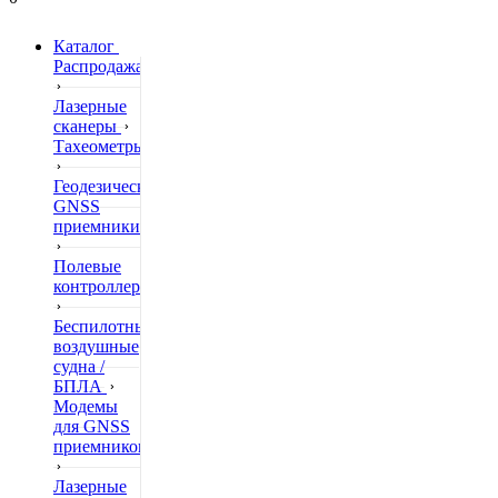
Каталог
Распродажа
Лазерные
сканеры
Тахеометры
Геодезические
GNSS
приемники
Полевые
контроллеры
Беспилотные
воздушные
судна /
БПЛА
Модемы
для GNSS
приемников
Лазерные