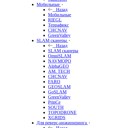
Мобильные
Назад
Мобильные
RIEGL
Террафикс
CHCNAV
GreenValley
SLAM сканеры
Назад
SLAM сканеры
OmniSLAM
NAVMOPO
AlphaGEO
AM. TECH
CHCNAV
FARO
GEOSLAM
GoSLAM
GreenValley
PrinCe
SOUTH
TOPODRONE
XGRIDS
Для реверс-инжиниринга
Назад