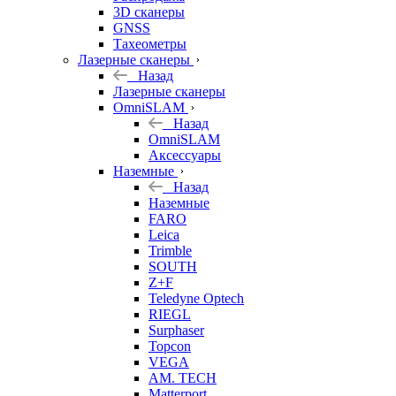
3D сканеры
GNSS
Тахеометры
Лазерные сканеры
Назад
Лазерные сканеры
OmniSLAM
Назад
OmniSLAM
Аксессуары
Наземные
Назад
Наземные
FARO
Leica
Trimble
SOUTH
Z+F
Teledyne Optech
RIEGL
Surphaser
Topcon
VEGA
AM. TECH
Matterport