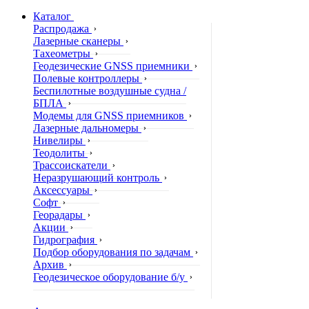
Каталог
Распродажа
Лазерные сканеры
Тахеометры
Геодезические GNSS приемники
Полевые контроллеры
Беспилотные воздушные судна /
БПЛА
Модемы для GNSS приемников
Лазерные дальномеры
Нивелиры
Теодолиты
Трассоискатели
Неразрушающий контроль
Аксессуары
Софт
Георадары
Акции
Гидрография
Подбор оборудования по задачам
Архив
Геодезическое оборудование б/у