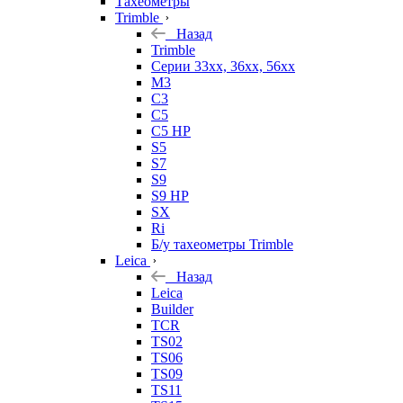
Тахеометры
Trimble
Назад
Trimble
Серии 33xx, 36xx, 56xx
M3
C3
C5
C5 HP
S5
S7
S9
S9 HP
SX
Ri
Б/у тахеометры Trimble
Leica
Назад
Leica
Builder
TCR
TS02
TS06
TS09
TS11