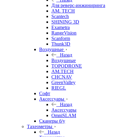
Для реверс-инжиниринга
AM. TECH
Scantech
SHINING 3D
Exametra
RangeVision
Scanform
Thunk3D
Воздушные
Назад
Воздушные
TOPODRONE
AM.TECH
CHCNAV
GreenValley
RIEGL
Софт
Аксессуары
Назад
Аксессуары
OmniSLAM
Сканеры б/у
Тахеометры
Назад