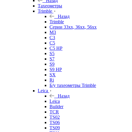
Назад
Тахеометры
Trimble
Назад
Trimble
Серии 33xx, 36xx, 56xx
M3
C3
C5
C5 HP
S5
S7
S9
S9 HP
SX
Ri
Б/у тахеометры Trimble
Leica
Назад
Leica
Builder
TCR
TS02
TS06
TS09