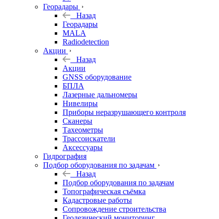
Георадары
Назад
Георадары
MALA
Radiodetection
Акции
Назад
Акции
GNSS оборудование
БПЛА
Лазерные дальномеры
Нивелиры
Приборы неразрушающего контроля
Сканеры
Тахеометры
Трассоискатели
Аксессуары
Гидрография
Подбор оборудования по задачам
Назад
Подбор оборудования по задачам
Топографическая съёмка
Кадастровые работы
Сопровождение строительства
Геодезический мониторинг