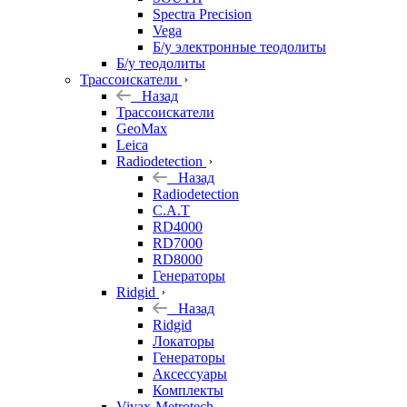
Spectra Precision
Vega
Б/у электронные теодолиты
Б/у теодолиты
Трассоискатели
Назад
Трассоискатели
GeoMax
Leica
Radiodetection
Назад
Radiodetection
C.A.T
RD4000
RD7000
RD8000
Генераторы
Ridgid
Назад
Ridgid
Локаторы
Генераторы
Аксессуары
Комплекты
Vivax-Metrotech