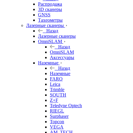
б/у
Распродажа
3D сканеры
GNSS
Тахеометры
Лазерные сканеры
Назад
Лазерные сканеры
OmniSLAM
Назад
OmniSLAM
Аксессуары
Наземные
Назад
Наземные
FARO
Leica
Trimble
SOUTH
Z+F
Teledyne Optech
RIEGL
Surphaser
Topcon
VEGA
AM. TECH