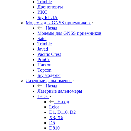
Trimble
Дронопорты
ИКС
Б/у БПЛА
Модемы для GNSS приемников
Назад
Модемы для GNSS приемников
Satel
Trimble
Javad
Pacific Crest
PrinCe
Harxon
Topcon
Б/у модемы
Лазерные дальномеры
Назад
Лазерные дальномеры
Leica
Назад
Leica
D1, D110, D2
X3, X6
D5
D810