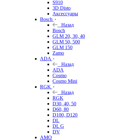
S910
3D Disto
Аксессуары
Bosch
Назад
Bosch
GLM 20, 30, 40
GLM 50, 500
GLM 150
Zamo
ADA
Назад
ADA
Cosmo
Cosmo Mini
RGK
Назад
RGK
D30, 40, 50
D60, 80
D100, D120
DL
DL G
DV
AMO