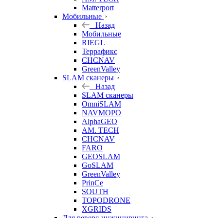
Matterport
Мобильные
Назад
Мобильные
RIEGL
Террафикс
CHCNAV
GreenValley
SLAM сканеры
Назад
SLAM сканеры
OmniSLAM
NAVMOPO
AlphaGEO
AM. TECH
CHCNAV
FARO
GEOSLAM
GoSLAM
GreenValley
PrinCe
SOUTH
TOPODRONE
XGRIDS
Для реверс-инжиниринга