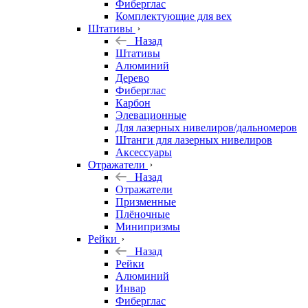
Фиберглас
Комплектующие для вех
Штативы
Назад
Штативы
Алюминий
Дерево
Фиберглас
Карбон
Элевационные
Для лазерных нивелиров/дальномеров
Штанги для лазерных нивелиров
Аксессуары
Отражатели
Назад
Отражатели
Призменные
Плёночные
Минипризмы
Рейки
Назад
Рейки
Алюминий
Инвар
Фиберглас