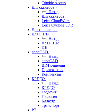
Trimble Access
Для сканеров
Назад
Для сканеров
Leica CloudWorx
Leica Cyclone 3DR
Для нивелиров
Для БПЛА
Назад
Для БПЛА
DJI
nanoCAD
Назад
nanoCAD
BIM-решения
Приложения
Комплекты
КРЕДО
Назад
КРЕДО
Геодезия
Геология
Кадастр
Транспорт
Р7