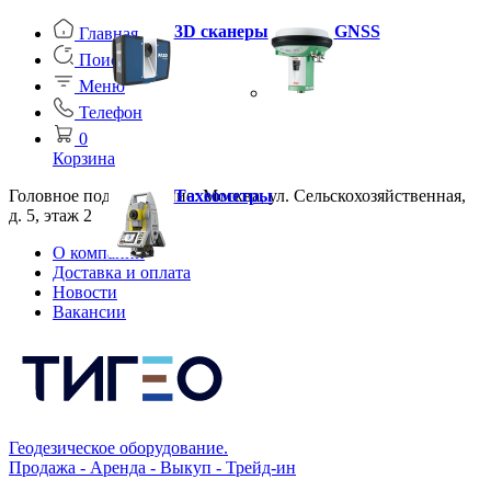
3D сканеры
GNSS
Главная
Поиск
Меню
Телефон
0
Корзина
Головное подразделение: Москва, ул. Сельскохозяйственная,
Тахеометры
д. 5, этаж 2
О компании
Доставка и оплата
Новости
Вакансии
Геодезическое оборудование.
Продажа - Аренда - Выкуп - Трейд-ин