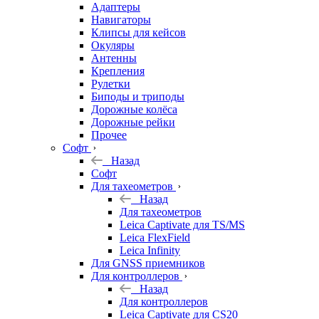
Адаптеры
Навигаторы
Клипсы для кейсов
Окуляры
Антенны
Крепления
Рулетки
Биподы и триподы
Дорожные колёса
Дорожные рейки
Прочее
Софт
Назад
Софт
Для тахеометров
Назад
Для тахеометров
Leica Captivate для TS/MS
Leica FlexField
Leica Infinity
Для GNSS приемников
Для контроллеров
Назад
Для контроллеров
Leica Captivate для CS20