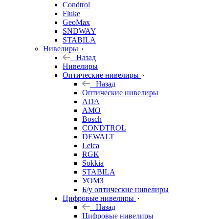
Condtrol
Fluke
GeoMax
SNDWAY
STABILA
Нивелиры
Назад
Нивелиры
Оптические нивелиры
Назад
Оптические нивелиры
ADA
AMO
Bosch
CONDTROL
DEWALT
Leica
RGK
Sokkia
STABILA
УОМЗ
Б/у оптические нивелиры
Цифровые нивелиры
Назад
Цифровые нивелиры