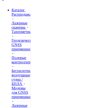
Каталог
Распродажа
Лазерные
сканеры
Тахеометры
Геодезические
GNSS
приемники
Полевые
контроллеры
Беспилотные
воздушные
судна /
БПЛА
Модемы
для GNSS
приемников
Лазерные