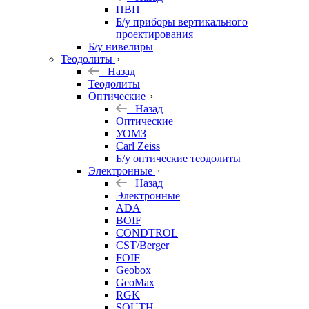
ПВП
Б/у приборы вертикального
проектирования
Б/у нивелиры
Теодолиты
Назад
Теодолиты
Оптические
Назад
Оптические
УОМЗ
Carl Zeiss
Б/у оптические теодолиты
Электронные
Назад
Электронные
ADA
BOIF
CONDTROL
CST/Berger
FOIF
Geobox
GeoMax
RGK
SOUTH