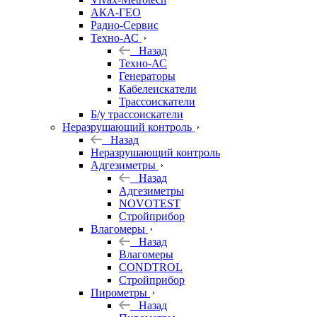
АКА-ГЕО
Радио-Сервис
Техно-АС
Назад
Техно-АС
Генераторы
Кабелеискатели
Трассоискатели
Б/у трассоискатели
Неразрушающий контроль
Назад
Неразрушающий контроль
Адгезиметры
Назад
Адгезиметры
NOVOTEST
Стройприбор
Влагомеры
Назад
Влагомеры
CONDTROL
Стройприбор
Пирометры
Назад