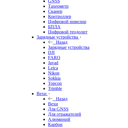
GNSS
Тахеометр
Сканер
Контроллер
Цифровой нивелир
БПЛА
Цифровой теодолит
Зарядные устройства
Назад
Зарядные устройства
DJI
FARO
Javad
Leica
Nikon
Sokkia
Topcon
Trimble
Вехи
Назад
Вехи
Для GNSS
Для отражателей
Алюминий
Карбон