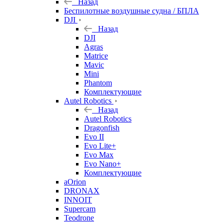
Назад
Беспилотные воздушные судна / БПЛА
DJI
Назад
DJI
Agras
Matrice
Mavic
Mini
Phantom
Комплектующие
Autel Robotics
Назад
Autel Robotics
Dragonfish
Evo II
Evo Lite+
Evo Max
Evo Nano+
Комплектующие
aOrion
DRONAX
INNOIT
Supercam
Teodrone