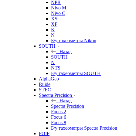
NPR
Nivo M
Nivo C
XS
XF
K
N
Б/у тахеометры Nikon
SOUTH
Назад
SOUTH
N
NTS
Б/у тахеометры SOUTH
AlphaGeo
Ruide
STEC
Spectra Precision
Назад
Spectra Precision
Focus 2
Focus 6
Focus 8
Б/у тахеометры Spectra Precision
FOIF