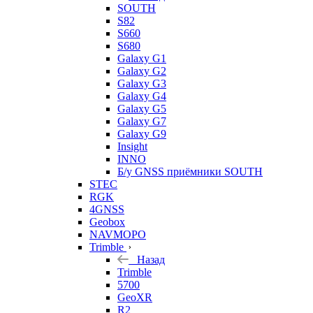
SOUTH
S82
S660
S680
Galaxy G1
Galaxy G2
Galaxy G3
Galaxy G4
Galaxy G5
Galaxy G7
Galaxy G9
Insight
INNO
Б/у GNSS приёмники SOUTH
STEC
RGK
4GNSS
Geobox
NAVMOPO
Trimble
Назад
Trimble
5700
GeoXR
R2