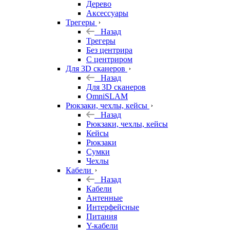
Дерево
Аксессуары
Трегеры
Назад
Трегеры
Без центрира
С центриром
Для 3D сканеров
Назад
Для 3D сканеров
OmniSLAM
Рюкзаки, чехлы, кейсы
Назад
Рюкзаки, чехлы, кейсы
Кейсы
Рюкзаки
Сумки
Чехлы
Кабели
Назад
Кабели
Антенные
Интерфейсные
Питания
Y-кабели