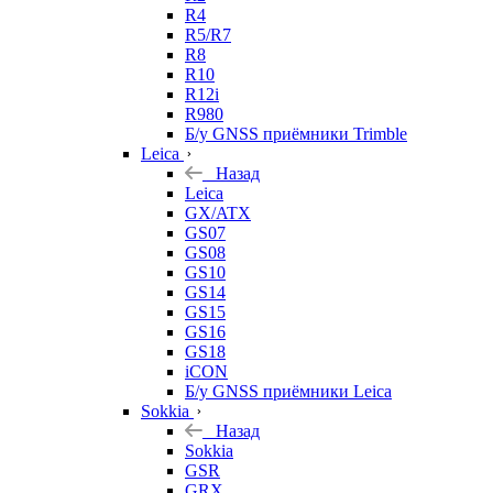
R4
R5/R7
R8
R10
R12i
R980
Б/у GNSS приёмники Trimble
Leica
Назад
Leica
GX/ATX
GS07
GS08
GS10
GS14
GS15
GS16
GS18
iCON
Б/у GNSS приёмники Leica
Sokkia
Назад
Sokkia
GSR
GRX