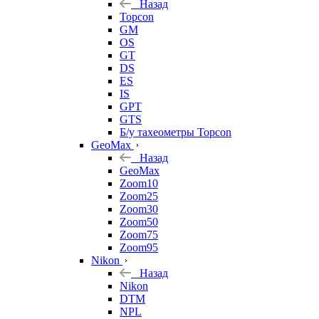
Назад
Topcon
GM
OS
GT
DS
ES
IS
GPT
GTS
Б/у тахеометры Topcon
GeoMax
Назад
GeoMax
Zoom10
Zoom25
Zoom30
Zoom50
Zoom75
Zoom95
Nikon
Назад
Nikon
DTM
NPL