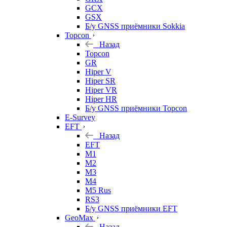
GCX
GSX
Б/у GNSS приёмники Sokkia
Topcon
Назад
Topcon
GR
Hiper V
Hiper SR
Hiper VR
Hiper HR
Б/у GNSS приёмники Topcon
E-Survey
EFT
Назад
EFT
M1
M2
M3
M4
M5 Rus
RS3
Б/у GNSS приёмники EFT
GeoMax
Назад