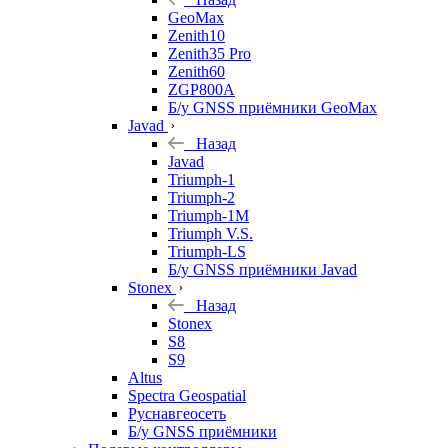
GeoMax
Zenith10
Zenith35 Pro
Zenith60
ZGP800A
Б/у GNSS приёмники GeoMax
Javad
Назад
Javad
Triumph-1
Triumph-2
Triumph-1M
Triumph V.S.
Triumph-LS
Б/у GNSS приёмники Javad
Stonex
Назад
Stonex
S8
S9
Altus
Spectra Geospatial
Руснавгеосеть
Б/у GNSS приёмники