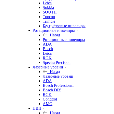
Leica
Sokkia
SOUTH
Topcon
Trimble
Б/у цифровые нивелиры
Ротационные нивелиры
Назад
Ротационные нивелиры
ADA
Bosch
Leica
RGK
Spectra Precision
Лазерные уровни
Назад
Лазерные уровни
ADA
Bosch Professional
Bosch DIY
RGK
Condtrol
AMO
ПВП
Назад