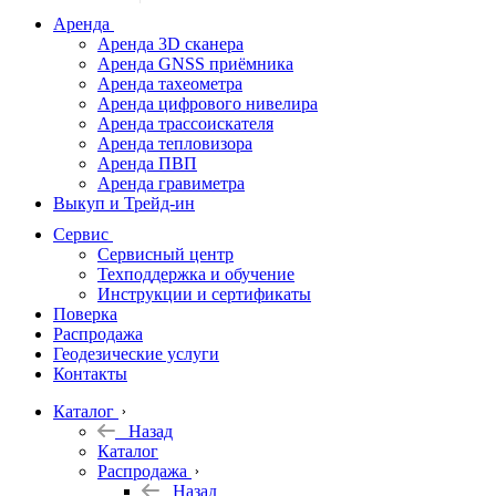
дальномеры
Аренда
Аренда 3D сканера
Нивелиры
Аренда GNSS приёмника
Аренда тахеометра
Теодолиты
Аренда цифрового нивелира
Аренда трассоискателя
Трассоискатели
Аренда тепловизора
Аренда ПВП
Неразрушающий
Аренда гравиметра
контроль
Выкуп и Трейд-ин
Аксессуары
Сервис
Софт
Сервисный центр
Георадары
Техподдержка и обучение
Инструкции и сертификаты
Акции
Поверка
Гидрография
Распродажа
Геодезические услуги
Подбор
Контакты
оборудования
по задачам
Каталог
Назад
Архив
Каталог
Геодезическое
Распродажа
оборудование
Назад