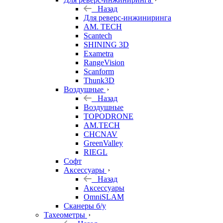
Назад
Для реверс-инжиниринга
AM. TECH
Scantech
SHINING 3D
Exametra
RangeVision
Scanform
Thunk3D
Воздушные
Назад
Воздушные
TOPODRONE
AM.TECH
CHCNAV
GreenValley
RIEGL
Софт
Аксессуары
Назад
Аксессуары
OmniSLAM
Сканеры б/у
Тахеометры