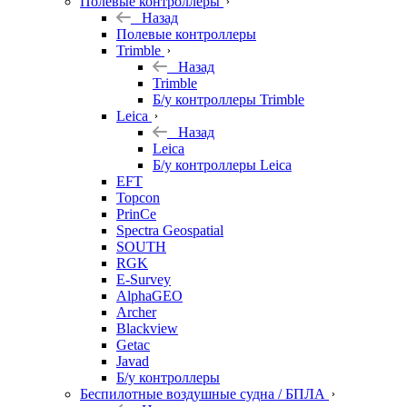
Полевые контроллеры
Назад
Полевые контроллеры
Trimble
Назад
Trimble
Б/у контроллеры Trimble
Leica
Назад
Leica
Б/у контроллеры Leica
EFT
Topcon
PrinCe
Spectra Geospatial
SOUTH
RGK
E-Survey
AlphaGEO
Archer
Blackview
Getac
Javad
Б/у контроллеры
Беспилотные воздушные судна / БПЛА