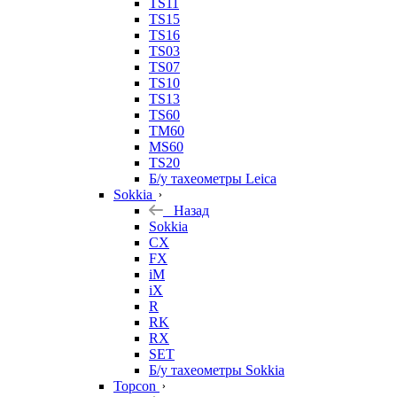
TS11
TS15
TS16
TS03
TS07
TS10
TS13
TS60
TM60
MS60
TS20
Б/у тахеометры Leica
Sokkia
Назад
Sokkia
CX
FX
iM
iX
R
RK
RX
SET
Б/у тахеометры Sokkia
Topcon