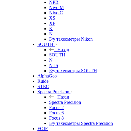
NPR
Nivo M
Nivo C
XS
XF
K
N
Б/у тахеометры Nikon
SOUTH
Назад
SOUTH
N
NTS
Б/у тахеометры SOUTH
AlphaGeo
Ruide
STEC
Spectra Precision
Назад
Spectra Precision
Focus 2
Focus 6
Focus 8
Б/у тахеометры Spectra Precision
FOIF