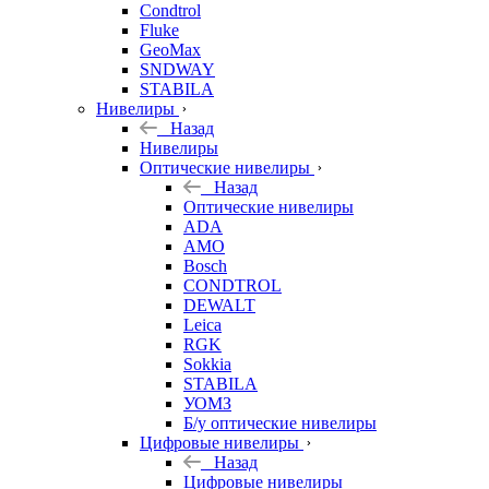
Condtrol
Fluke
GeoMax
SNDWAY
STABILA
Нивелиры
Назад
Нивелиры
Оптические нивелиры
Назад
Оптические нивелиры
ADA
AMO
Bosch
CONDTROL
DEWALT
Leica
RGK
Sokkia
STABILA
УОМЗ
Б/у оптические нивелиры
Цифровые нивелиры
Назад
Цифровые нивелиры