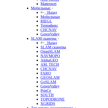
Matterport
Мобильные
Назад
Мобильные
RIEGL
Террафикс
CHCNAV
GreenValley
SLAM сканеры
Назад
SLAM сканеры
OmniSLAM
NAVMOPO
AlphaGEO
AM. TECH
CHCNAV
FARO
GEOSLAM
GoSLAM
GreenValley
PrinCe
SOUTH
TOPODRONE
XGRIDS
Для реверс-инжиниринга