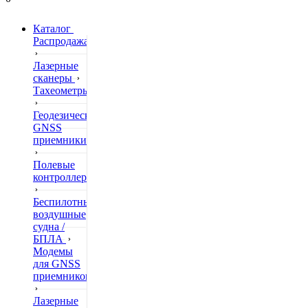
Каталог
Распродажа
Лазерные
сканеры
Тахеометры
Геодезические
GNSS
приемники
Полевые
контроллеры
Беспилотные
воздушные
судна /
БПЛА
Модемы
для GNSS
приемников
Лазерные