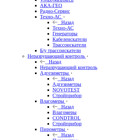
АКА-ГЕО
Радио-Сервис
Техно-АС
Назад
Техно-АС
Генераторы
Кабелеискатели
Трассоискатели
Б/у трассоискатели
Неразрушающий контроль
Назад
Неразрушающий контроль
Адгезиметры
Назад
Адгезиметры
NOVOTEST
Стройприбор
Влагомеры
Назад
Влагомеры
CONDTROL
Стройприбор
Пирометры
Назад