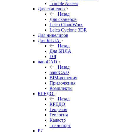
Trimble Access
Для сканеров
Назад
Для сканеров
Leica CloudWorx
Leica Cyclone 3DR
Для нивелиров
Для БПЛА
Назад
Для БПЛА
DJI
nanoCAD
Назад
nanoCAD
BIM-решения
Приложения
Комплекты
КРЕДО
Назад
КРЕДО
Геодезия
Геология
Кадастр
Транспорт
Р7