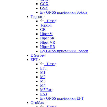
GCX
GSX
Б/у GNSS приёмники Sokkia
Topcon
Назад
Topcon
GR
Hiper V
Hiper SR
Hiper VR
Hiper HR
Б/у GNSS приёмники Topcon
E-Survey
EFT
Назад
EFT
M1
M2
M3
M4
M5 Rus
RS3
Б/у GNSS приёмники EFT
GeoMax
Назад