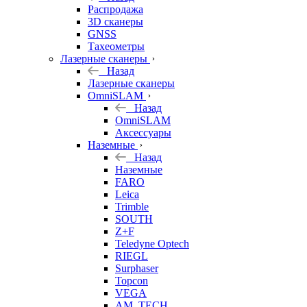
б/у
Распродажа
3D сканеры
GNSS
Тахеометры
Лазерные сканеры
Назад
Лазерные сканеры
OmniSLAM
Назад
OmniSLAM
Аксессуары
Наземные
Назад
Наземные
FARO
Leica
Trimble
SOUTH
Z+F
Teledyne Optech
RIEGL
Surphaser
Topcon
VEGA
AM. TECH