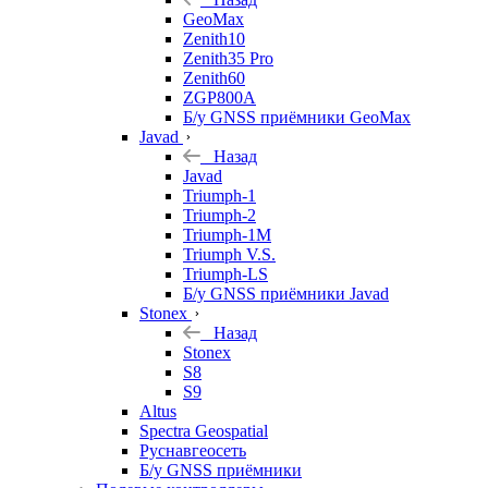
GeoMax
Zenith10
Zenith35 Pro
Zenith60
ZGP800A
Б/у GNSS приёмники GeoMax
Javad
Назад
Javad
Triumph-1
Triumph-2
Triumph-1M
Triumph V.S.
Triumph-LS
Б/у GNSS приёмники Javad
Stonex
Назад
Stonex
S8
S9
Altus
Spectra Geospatial
Руснавгеосеть
Б/у GNSS приёмники