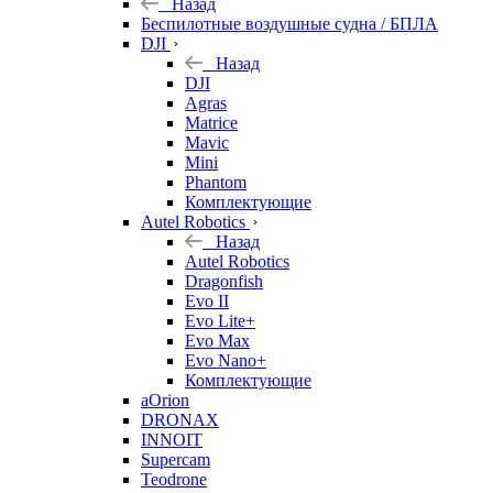
Назад
Беспилотные воздушные судна / БПЛА
DJI
Назад
DJI
Agras
Matrice
Mavic
Mini
Phantom
Комплектующие
Autel Robotics
Назад
Autel Robotics
Dragonfish
Evo II
Evo Lite+
Evo Max
Evo Nano+
Комплектующие
aOrion
DRONAX
INNOIT
Supercam
Teodrone