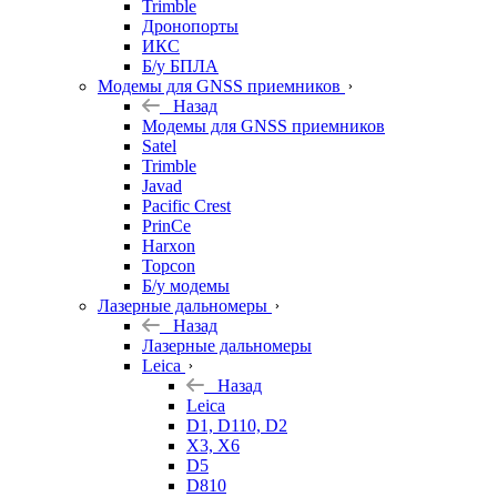
Trimble
Дронопорты
ИКС
Б/у БПЛА
Модемы для GNSS приемников
Назад
Модемы для GNSS приемников
Satel
Trimble
Javad
Pacific Crest
PrinCe
Harxon
Topcon
Б/у модемы
Лазерные дальномеры
Назад
Лазерные дальномеры
Leica
Назад
Leica
D1, D110, D2
X3, X6
D5
D810