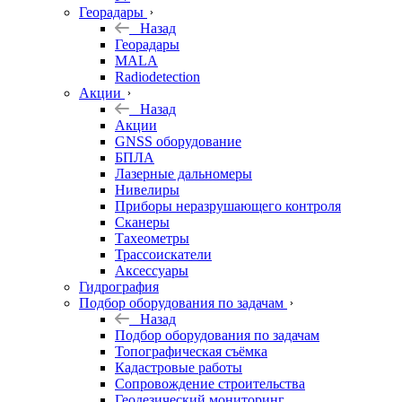
Георадары
Назад
Георадары
MALA
Radiodetection
Акции
Назад
Акции
GNSS оборудование
БПЛА
Лазерные дальномеры
Нивелиры
Приборы неразрушающего контроля
Сканеры
Тахеометры
Трассоискатели
Аксессуары
Гидрография
Подбор оборудования по задачам
Назад
Подбор оборудования по задачам
Топографическая съёмка
Кадастровые работы
Сопровождение строительства
Геодезический мониторинг