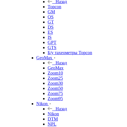
Назад
Topcon
GM
OS
GT
DS
ES
IS
GPT
GTS
Б/у тахеометры Topcon
GeoMax
Назад
GeoMax
Zoom10
Zoom25
Zoom30
Zoom50
Zoom75
Zoom95
Nikon
Назад
Nikon
DTM
NPL