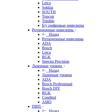
Leica
Sokkia
SOUTH
Topcon
Trimble
Б/у цифровые нивелиры
Ротационные нивелиры
Назад
Ротационные нивелиры
ADA
Bosch
Leica
RGK
Spectra Precision
Лазерные уровни
Назад
Лазерные уровни
ADA
Bosch Professional
Bosch DIY
RGK
Condtrol
AMO
ПВП
Назад