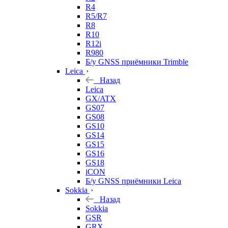
R4
R5/R7
R8
R10
R12i
R980
Б/у GNSS приёмники Trimble
Leica
Назад
Leica
GX/ATX
GS07
GS08
GS10
GS14
GS15
GS16
GS18
iCON
Б/у GNSS приёмники Leica
Sokkia
Назад
Sokkia
GSR
GRX