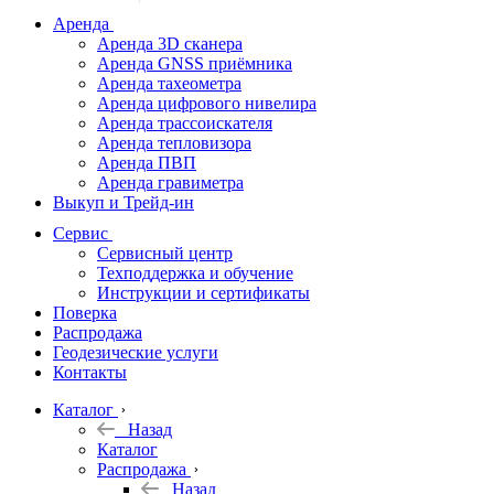
дальномеры
Аренда
Аренда 3D сканера
Нивелиры
Аренда GNSS приёмника
Аренда тахеометра
Теодолиты
Аренда цифрового нивелира
Аренда трассоискателя
Трассоискатели
Аренда тепловизора
Аренда ПВП
Неразрушающий
Аренда гравиметра
контроль
Выкуп и Трейд-ин
Аксессуары
Сервис
Софт
Сервисный центр
Георадары
Техподдержка и обучение
Инструкции и сертификаты
Акции
Поверка
Гидрография
Распродажа
Геодезические услуги
Подбор
Контакты
оборудования
по задачам
Каталог
Назад
Архив
Каталог
Геодезическое
Распродажа
оборудование
Назад