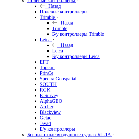
Полевые контроллеры
Назад
Полевые контроллеры
Trimble
Назад
Trimble
Б/у контроллеры Trimble
Leica
Назад
Leica
Б/у контроллеры Leica
EFT
Topcon
PrinCe
Spectra Geospatial
SOUTH
RGK
E-Survey
AlphaGEO
Archer
Blackview
Getac
Javad
Б/у контроллеры
Беспилотные воздушные судна / БПЛА