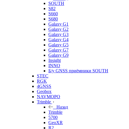
SOUTH
S82
S660
S680
Galaxy G1
Galaxy G2
Galaxy G3
Galaxy G4
Galaxy G5
Galaxy G7
Galaxy G9
Insight
INNO
Б/у GNSS приёмники SOUTH
STEC
RGK
4GNSS
Geobox
NAVMOPO
Trimble
Назад
Trimble
5700
GeoXR
R2