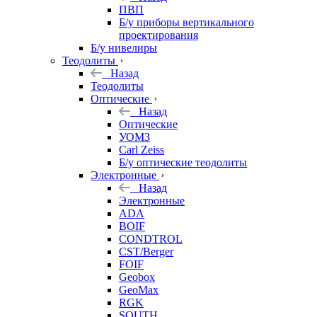
ПВП
Б/у приборы вертикального
проектирования
Б/у нивелиры
Теодолиты
Назад
Теодолиты
Оптические
Назад
Оптические
УОМЗ
Carl Zeiss
Б/у оптические теодолиты
Электронные
Назад
Электронные
ADA
BOIF
CONDTROL
CST/Berger
FOIF
Geobox
GeoMax
RGK
SOUTH