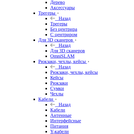
Дерево
Аксессуары
Трегеры
Назад
Трегеры
Без центрира
С центриром
Для 3D сканеров
Назад
Для 3D сканеров
OmniSLAM
Рюкзаки, чехлы, кейсы
Назад
Рюкзаки, чехлы, кейсы
Кейсы
Рюкзаки
Сумки
Чехлы
Кабели
Назад
Кабели
Антенные
Интерфейсные
Питания
Y-кабели