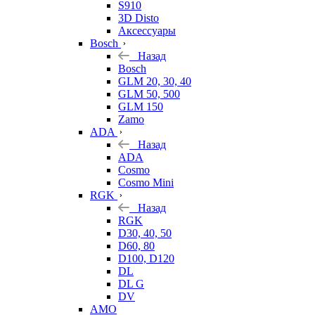
S910
3D Disto
Аксессуары
Bosch
Назад
Bosch
GLM 20, 30, 40
GLM 50, 500
GLM 150
Zamo
ADA
Назад
ADA
Cosmo
Cosmo Mini
RGK
Назад
RGK
D30, 40, 50
D60, 80
D100, D120
DL
DL G
DV
AMO