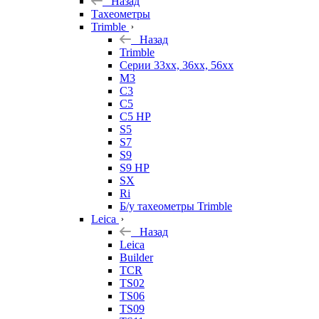
Назад
Тахеометры
Trimble
Назад
Trimble
Серии 33xx, 36xx, 56xx
M3
C3
C5
C5 HP
S5
S7
S9
S9 HP
SX
Ri
Б/у тахеометры Trimble
Leica
Назад
Leica
Builder
TCR
TS02
TS06
TS09