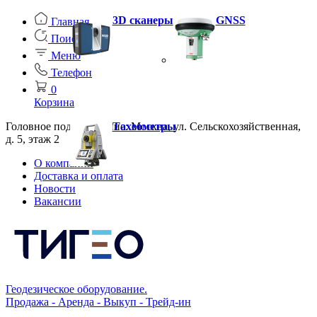
3D сканеры
GNSS
Главная
Поиск
Меню
Телефон
0
Корзина
Головное подразделение: Москва, ул. Сельскохозяйственная,
Тахеометры
д. 5, этаж 2
О компании
Доставка и оплата
Новости
Вакансии
Геодезическое оборудование.
Продажа - Аренда - Выкуп - Трейд-ин