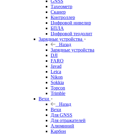
GNSS
Тахеометр
Сканер
Контроллер
Цифровой нивелир
БПЛА
Цифровой теодолит
Зарядные устройства
Назад
Зарядные устройства
DJI
FARO
Javad
Leica
Nikon
Sokkia
Topcon
Trimble
Вехи
Назад
Вехи
Для GNSS
Для отражателей
Алюминий
Карбон