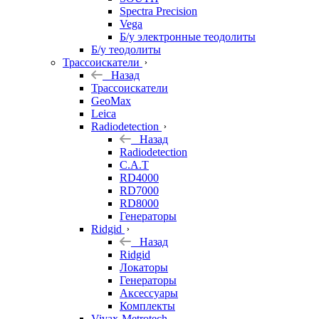
Spectra Precision
Vega
Б/у электронные теодолиты
Б/у теодолиты
Трассоискатели
Назад
Трассоискатели
GeoMax
Leica
Radiodetection
Назад
Radiodetection
C.A.T
RD4000
RD7000
RD8000
Генераторы
Ridgid
Назад
Ridgid
Локаторы
Генераторы
Аксессуары
Комплекты
Vivax-Metrotech