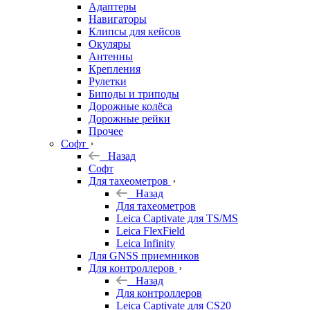
Адаптеры
Навигаторы
Клипсы для кейсов
Окуляры
Антенны
Крепления
Рулетки
Биподы и триподы
Дорожные колёса
Дорожные рейки
Прочее
Софт
Назад
Софт
Для тахеометров
Назад
Для тахеометров
Leica Captivate для TS/MS
Leica FlexField
Leica Infinity
Для GNSS приемников
Для контроллеров
Назад
Для контроллеров
Leica Captivate для CS20