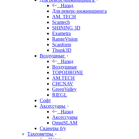
Назад
Для реверс-инжиниринга
AM. TECH
Scantech
SHINING 3D
Exametra
RangeVision
Scanform
Thunk3D
Воздушные
Назад
Воздушные
TOPODRONE
AM.TECH
CHCNAV
GreenValley
RIEGL
Софт
Аксессуары
Назад
Аксессуары
OmniSLAM
Сканеры б/у
Тахеометры