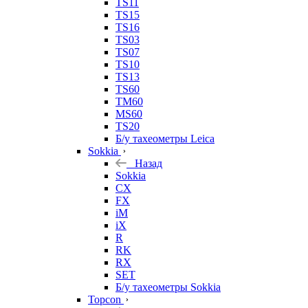
TS11
TS15
TS16
TS03
TS07
TS10
TS13
TS60
TM60
MS60
TS20
Б/у тахеометры Leica
Sokkia
Назад
Sokkia
CX
FX
iM
iX
R
RK
RX
SET
Б/у тахеометры Sokkia
Topcon