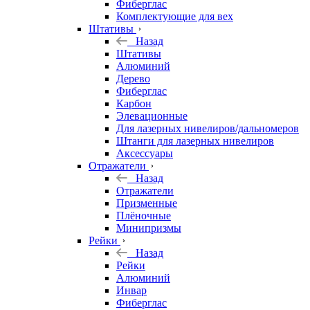
Фиберглас
Комплектующие для вех
Штативы
Назад
Штативы
Алюминий
Дерево
Фиберглас
Карбон
Элевационные
Для лазерных нивелиров/дальномеров
Штанги для лазерных нивелиров
Аксессуары
Отражатели
Назад
Отражатели
Призменные
Плёночные
Минипризмы
Рейки
Назад
Рейки
Алюминий
Инвар
Фиберглас