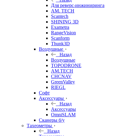
Для реверс-инжиниринга
AM. TECH
Scantech
SHINING 3D
Exametra
RangeVision
Scanform
Thunk3D
Воздушные
Назад
Воздушные
TOPODRONE
AM.TECH
CHCNAV
GreenValley
RIEGL
Софт
Аксессуары
Назад
Аксессуары
OmniSLAM
Сканеры б/у
Тахеометры
Назад