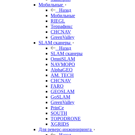
Мобильные
Назад
Мобильные
RIEGL
Террафикс
CHCNAV
GreenValley
SLAM сканеры
Назад
SLAM сканеры
OmniSLAM
NAVMOPO
AlphaGEO
AM. TECH
CHCNAV
FARO
GEOSLAM
GoSLAM
GreenValley
PrinCe
SOUTH
TOPODRONE
XGRIDS
Для реверс-инжиниринга
Назад