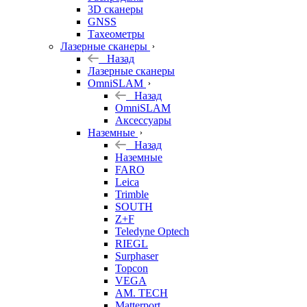
3D сканеры
GNSS
Тахеометры
Лазерные сканеры
Назад
Лазерные сканеры
OmniSLAM
Назад
OmniSLAM
Аксессуары
Наземные
Назад
Наземные
FARO
Leica
Trimble
SOUTH
Z+F
Teledyne Optech
RIEGL
Surphaser
Topcon
VEGA
AM. TECH
Matterport