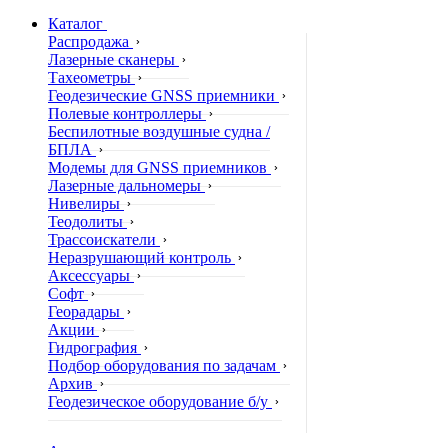
Каталог
Распродажа
Лазерные сканеры
Тахеометры
Геодезические GNSS приемники
Полевые контроллеры
Беспилотные воздушные судна /
БПЛА
Модемы для GNSS приемников
Лазерные дальномеры
Нивелиры
Теодолиты
Трассоискатели
Неразрушающий контроль
Аксессуары
Софт
Георадары
Акции
Гидрография
Подбор оборудования по задачам
Архив
Геодезическое оборудование б/у