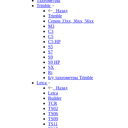
Тахеометры
Trimble
Назад
Trimble
Серии 33xx, 36xx, 56xx
M3
C3
C5
C5 HP
S5
S7
S9
S9 HP
SX
Ri
Б/у тахеометры Trimble
Leica
Назад
Leica
Builder
TCR
TS02
TS06
TS09
TS11