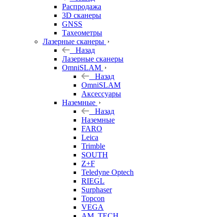
б/у
Распродажа
3D сканеры
GNSS
Тахеометры
Лазерные сканеры
Назад
Лазерные сканеры
OmniSLAM
Назад
OmniSLAM
Аксессуары
Наземные
Назад
Наземные
FARO
Leica
Trimble
SOUTH
Z+F
Teledyne Optech
RIEGL
Surphaser
Topcon
VEGA
AM. TECH