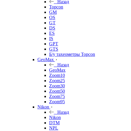
Назад
Topcon
GM
OS
GT
DS
ES
IS
GPT
GTS
Б/у тахеометры Topcon
GeoMax
Назад
GeoMax
Zoom10
Zoom25
Zoom30
Zoom50
Zoom75
Zoom95
Nikon
Назад
Nikon
DTM
NPL