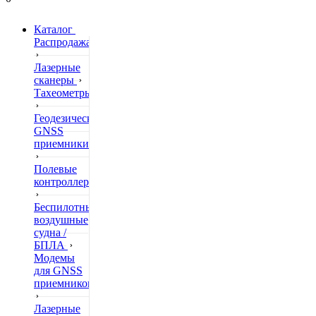
Каталог
Распродажа
Лазерные
сканеры
Тахеометры
Геодезические
GNSS
приемники
Полевые
контроллеры
Беспилотные
воздушные
судна /
БПЛА
Модемы
для GNSS
приемников
Лазерные