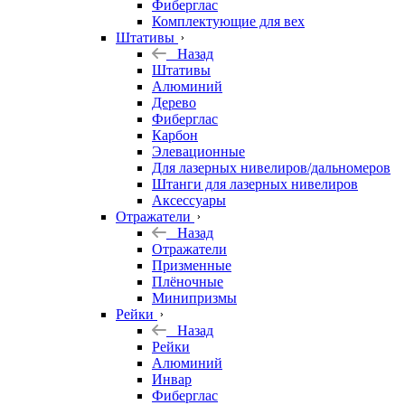
Фиберглас
Комплектующие для вех
Штативы
Назад
Штативы
Алюминий
Дерево
Фиберглас
Карбон
Элевационные
Для лазерных нивелиров/дальномеров
Штанги для лазерных нивелиров
Аксессуары
Отражатели
Назад
Отражатели
Призменные
Плёночные
Минипризмы
Рейки
Назад
Рейки
Алюминий
Инвар
Фиберглас