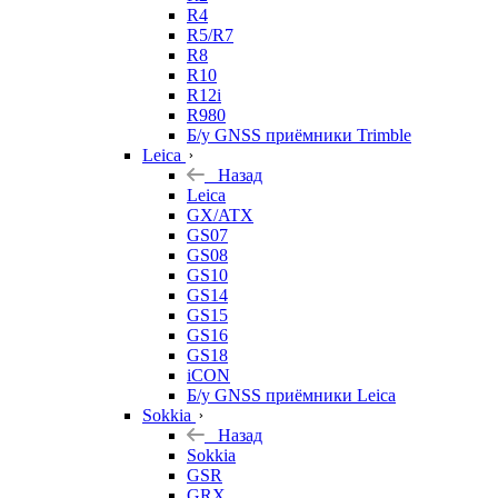
R4
R5/R7
R8
R10
R12i
R980
Б/у GNSS приёмники Trimble
Leica
Назад
Leica
GX/ATX
GS07
GS08
GS10
GS14
GS15
GS16
GS18
iCON
Б/у GNSS приёмники Leica
Sokkia
Назад
Sokkia
GSR
GRX