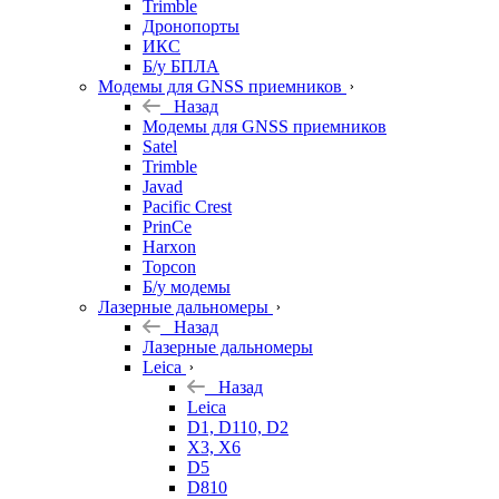
Trimble
Дронопорты
ИКС
Б/у БПЛА
Модемы для GNSS приемников
Назад
Модемы для GNSS приемников
Satel
Trimble
Javad
Pacific Crest
PrinCe
Harxon
Topcon
Б/у модемы
Лазерные дальномеры
Назад
Лазерные дальномеры
Leica
Назад
Leica
D1, D110, D2
X3, X6
D5
D810