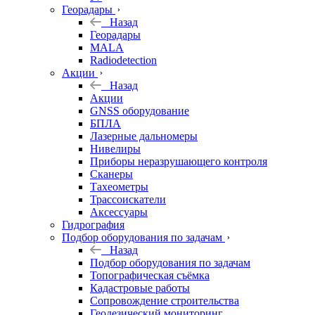
Георадары
Назад
Георадары
MALA
Radiodetection
Акции
Назад
Акции
GNSS оборудование
БПЛА
Лазерные дальномеры
Нивелиры
Приборы неразрушающего контроля
Сканеры
Тахеометры
Трассоискатели
Аксессуары
Гидрография
Подбор оборудования по задачам
Назад
Подбор оборудования по задачам
Топографическая съёмка
Кадастровые работы
Сопровождение строительства
Геодезический мониторинг