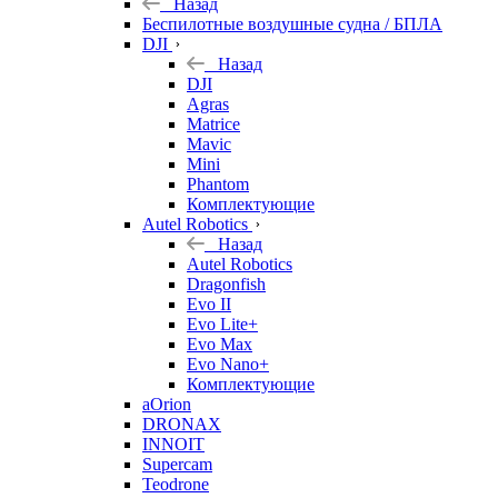
Назад
Беспилотные воздушные судна / БПЛА
DJI
Назад
DJI
Agras
Matrice
Mavic
Mini
Phantom
Комплектующие
Autel Robotics
Назад
Autel Robotics
Dragonfish
Evo II
Evo Lite+
Evo Max
Evo Nano+
Комплектующие
aOrion
DRONAX
INNOIT
Supercam
Teodrone