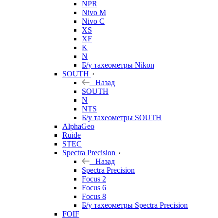
NPR
Nivo M
Nivo C
XS
XF
K
N
Б/у тахеометры Nikon
SOUTH
Назад
SOUTH
N
NTS
Б/у тахеометры SOUTH
AlphaGeo
Ruide
STEC
Spectra Precision
Назад
Spectra Precision
Focus 2
Focus 6
Focus 8
Б/у тахеометры Spectra Precision
FOIF