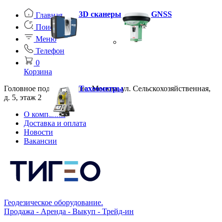
3D сканеры
GNSS
Главная
Поиск
Меню
Телефон
0
Корзина
Головное подразделение: Москва, ул. Сельскохозяйственная,
Тахеометры
д. 5, этаж 2
О компании
Доставка и оплата
Новости
Вакансии
Геодезическое оборудование.
Продажа - Аренда - Выкуп - Трейд-ин