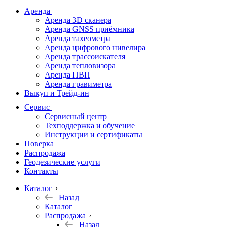
дальномеры
Аренда
Аренда 3D сканера
Нивелиры
Аренда GNSS приёмника
Аренда тахеометра
Теодолиты
Аренда цифрового нивелира
Аренда трассоискателя
Трассоискатели
Аренда тепловизора
Аренда ПВП
Неразрушающий
Аренда гравиметра
контроль
Выкуп и Трейд-ин
Аксессуары
Сервис
Софт
Сервисный центр
Георадары
Техподдержка и обучение
Инструкции и сертификаты
Акции
Поверка
Гидрография
Распродажа
Геодезические услуги
Подбор
Контакты
оборудования
по задачам
Каталог
Назад
Архив
Каталог
Геодезическое
Распродажа
оборудование
Назад