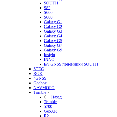
SOUTH
S82
S660
S680
Galaxy G1
Galaxy G2
Galaxy G3
Galaxy G4
Galaxy G5
Galaxy G7
Galaxy G9
Insight
INNO
Б/у GNSS приёмники SOUTH
STEC
RGK
4GNSS
Geobox
NAVMOPO
Trimble
Назад
Trimble
5700
GeoXR
R2