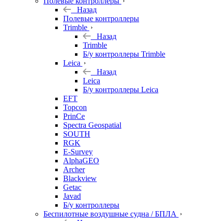
Полевые контроллеры
Назад
Полевые контроллеры
Trimble
Назад
Trimble
Б/у контроллеры Trimble
Leica
Назад
Leica
Б/у контроллеры Leica
EFT
Topcon
PrinCe
Spectra Geospatial
SOUTH
RGK
E-Survey
AlphaGEO
Archer
Blackview
Getac
Javad
Б/у контроллеры
Беспилотные воздушные судна / БПЛА