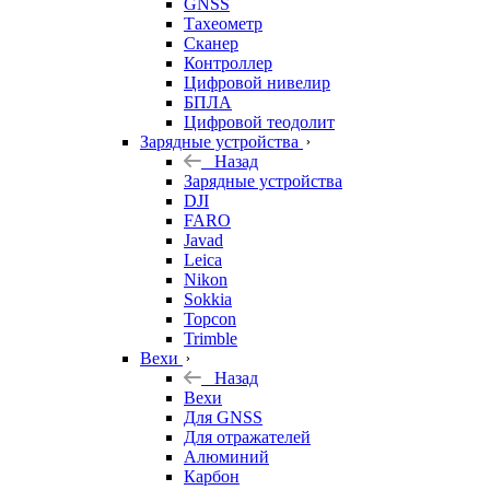
GNSS
Тахеометр
Сканер
Контроллер
Цифровой нивелир
БПЛА
Цифровой теодолит
Зарядные устройства
Назад
Зарядные устройства
DJI
FARO
Javad
Leica
Nikon
Sokkia
Topcon
Trimble
Вехи
Назад
Вехи
Для GNSS
Для отражателей
Алюминий
Карбон