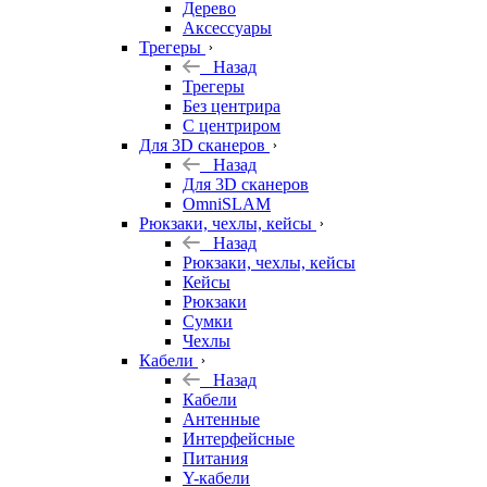
Дерево
Аксессуары
Трегеры
Назад
Трегеры
Без центрира
С центриром
Для 3D сканеров
Назад
Для 3D сканеров
OmniSLAM
Рюкзаки, чехлы, кейсы
Назад
Рюкзаки, чехлы, кейсы
Кейсы
Рюкзаки
Сумки
Чехлы
Кабели
Назад
Кабели
Антенные
Интерфейсные
Питания
Y-кабели