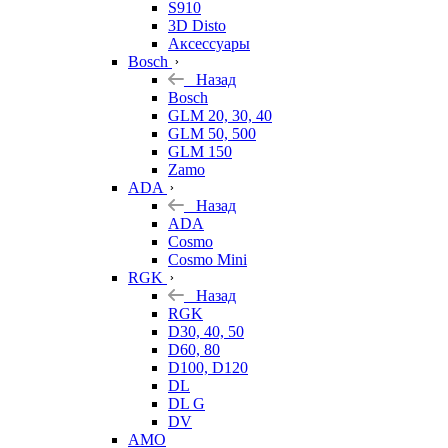
S910
3D Disto
Аксессуары
Bosch
Назад
Bosch
GLM 20, 30, 40
GLM 50, 500
GLM 150
Zamo
ADA
Назад
ADA
Cosmo
Cosmo Mini
RGK
Назад
RGK
D30, 40, 50
D60, 80
D100, D120
DL
DL G
DV
AMO