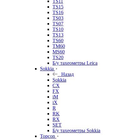
TS11
TS15
TS16
TS03
TS07
TS10
TS13
TS60
TM60
MS60
TS20
Б/у тахеометры Leica
Sokkia
Назад
Sokkia
CX
FX
iM
iX
R
RK
RX
SET
Б/у тахеометры Sokkia
Topcon