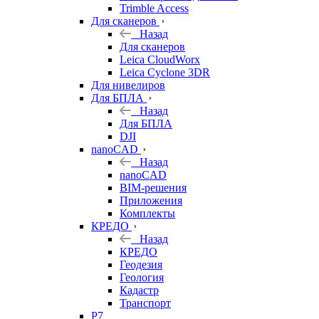
Trimble Access
Для сканеров
Назад
Для сканеров
Leica CloudWorx
Leica Cyclone 3DR
Для нивелиров
Для БПЛА
Назад
Для БПЛА
DJI
nanoCAD
Назад
nanoCAD
BIM-решения
Приложения
Комплекты
КРЕДО
Назад
КРЕДО
Геодезия
Геология
Кадастр
Транспорт
Р7