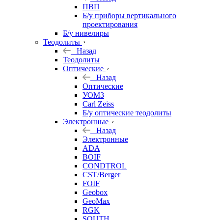
ПВП
Б/у приборы вертикального
проектирования
Б/у нивелиры
Теодолиты
Назад
Теодолиты
Оптические
Назад
Оптические
УОМЗ
Carl Zeiss
Б/у оптические теодолиты
Электронные
Назад
Электронные
ADA
BOIF
CONDTROL
CST/Berger
FOIF
Geobox
GeoMax
RGK
SOUTH