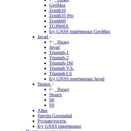
GeoMax
Zenith10
Zenith35 Pro
Zenith60
ZGP800A
Б/у GNSS приёмники GeoMax
Javad
Назад
Javad
Triumph-1
Triumph-2
Triumph-1M
Triumph V.S.
Triumph-LS
Б/у GNSS приёмники Javad
Stonex
Назад
Stonex
S8
S9
Altus
Spectra Geospatial
Руснавгеосеть
Б/у GNSS приёмники