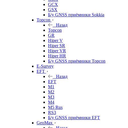
GCX
GSX
Б/у GNSS приёмники Sokkia
Topcon
Назад
Topcon
GR
Hiper V
Hiper SR
Hiper VR
Hiper HR
Б/у GNSS приёмники Topcon
E-Survey
EFT
Назад
EFT
M1
M2
M3
M4
M5 Rus
RS3
Б/у GNSS приёмники EFT
GeoMax
Назад