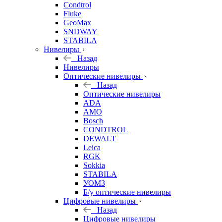
Condtrol
Fluke
GeoMax
SNDWAY
STABILA
Нивелиры
Назад
Нивелиры
Оптические нивелиры
Назад
Оптические нивелиры
ADA
AMO
Bosch
CONDTROL
DEWALT
Leica
RGK
Sokkia
STABILA
УОМЗ
Б/у оптические нивелиры
Цифровые нивелиры
Назад
Цифровые нивелиры