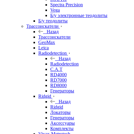
Spectra Precision
Vega
Б/у электронные теодолиты
Б/у теодолиты
Трассоискатели
Назад
Трассоискатели
GeoMax
Leica
Radiodetection
Назад
Radiodetection
C.A.T
RD4000
RD7000
RD8000
Генераторы
Ridgid
Назад
Ridgid
Локаторы
Генераторы
Аксессуары
Комплекты
Vivax-Metrotech