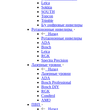
Leica
Sokkia
SOUTH
Topcon
Trimble
Б/у цифровые нивелиры
Ротационные нивелиры
Назад
Ротационные нивелиры
ADA
Bosch
Leica
RGK
Spectra Precision
Лазерные уровни
Назад
Лазерные уровни
ADA
Bosch Professional
Bosch DIY
RGK
Condtrol
AMO
ПВП
Назад