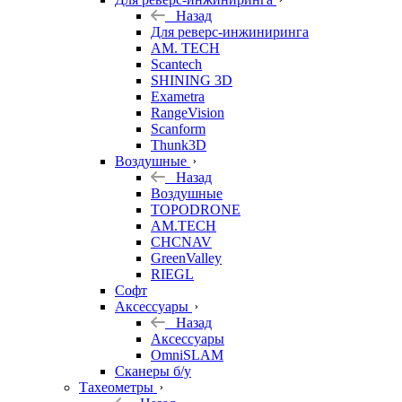
Назад
Для реверс-инжиниринга
AM. TECH
Scantech
SHINING 3D
Exametra
RangeVision
Scanform
Thunk3D
Воздушные
Назад
Воздушные
TOPODRONE
AM.TECH
CHCNAV
GreenValley
RIEGL
Софт
Аксессуары
Назад
Аксессуары
OmniSLAM
Сканеры б/у
Тахеометры