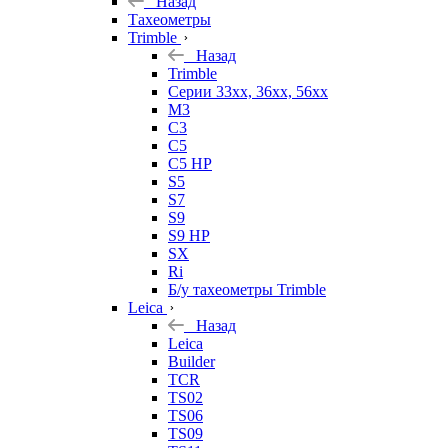
Назад
Тахеометры
Trimble
Назад
Trimble
Серии 33xx, 36xx, 56xx
M3
C3
C5
C5 HP
S5
S7
S9
S9 HP
SX
Ri
Б/у тахеометры Trimble
Leica
Назад
Leica
Builder
TCR
TS02
TS06
TS09