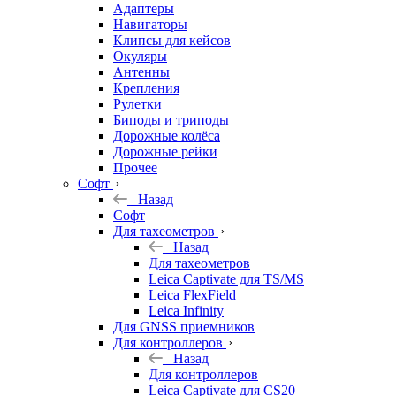
Адаптеры
Навигаторы
Клипсы для кейсов
Окуляры
Антенны
Крепления
Рулетки
Биподы и триподы
Дорожные колёса
Дорожные рейки
Прочее
Софт
Назад
Софт
Для тахеометров
Назад
Для тахеометров
Leica Captivate для TS/MS
Leica FlexField
Leica Infinity
Для GNSS приемников
Для контроллеров
Назад
Для контроллеров
Leica Captivate для CS20