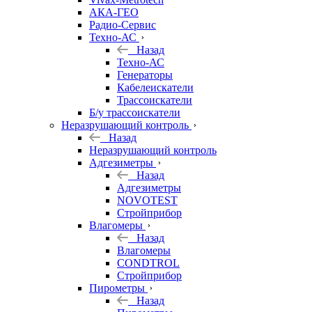
АКА-ГЕО
Радио-Сервис
Техно-АС
Назад
Техно-АС
Генераторы
Кабелеискатели
Трассоискатели
Б/у трассоискатели
Неразрушающий контроль
Назад
Неразрушающий контроль
Адгезиметры
Назад
Адгезиметры
NOVOTEST
Стройприбор
Влагомеры
Назад
Влагомеры
CONDTROL
Стройприбор
Пирометры
Назад