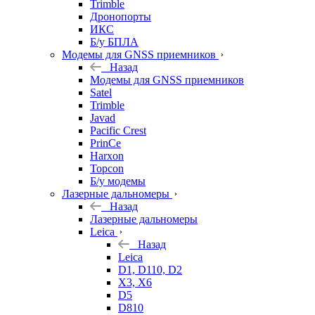
Trimble
Дронопорты
ИКС
Б/у БПЛА
Модемы для GNSS приемников
Назад
Модемы для GNSS приемников
Satel
Trimble
Javad
Pacific Crest
PrinCe
Harxon
Topcon
Б/у модемы
Лазерные дальномеры
Назад
Лазерные дальномеры
Leica
Назад
Leica
D1, D110, D2
X3, X6
D5
D810