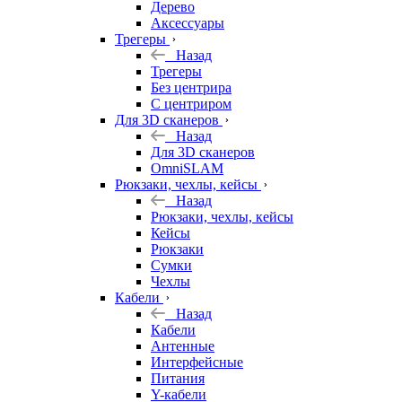
Дерево
Аксессуары
Трегеры
Назад
Трегеры
Без центрира
С центриром
Для 3D сканеров
Назад
Для 3D сканеров
OmniSLAM
Рюкзаки, чехлы, кейсы
Назад
Рюкзаки, чехлы, кейсы
Кейсы
Рюкзаки
Сумки
Чехлы
Кабели
Назад
Кабели
Антенные
Интерфейсные
Питания
Y-кабели