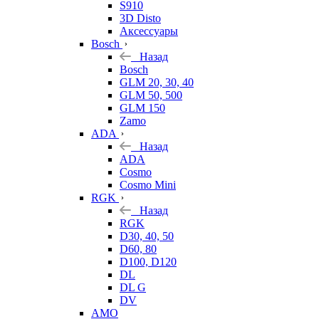
S910
3D Disto
Аксессуары
Bosch
Назад
Bosch
GLM 20, 30, 40
GLM 50, 500
GLM 150
Zamo
ADA
Назад
ADA
Cosmo
Cosmo Mini
RGK
Назад
RGK
D30, 40, 50
D60, 80
D100, D120
DL
DL G
DV
AMO