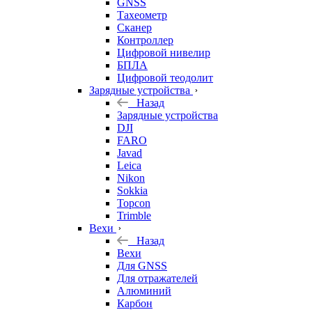
GNSS
Тахеометр
Сканер
Контроллер
Цифровой нивелир
БПЛА
Цифровой теодолит
Зарядные устройства
Назад
Зарядные устройства
DJI
FARO
Javad
Leica
Nikon
Sokkia
Topcon
Trimble
Вехи
Назад
Вехи
Для GNSS
Для отражателей
Алюминий
Карбон