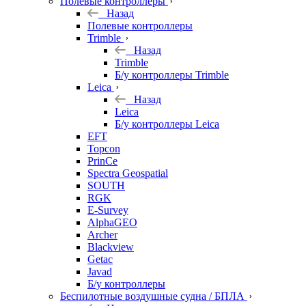
Полевые контроллеры
Назад
Полевые контроллеры
Trimble
Назад
Trimble
Б/у контроллеры Trimble
Leica
Назад
Leica
Б/у контроллеры Leica
EFT
Topcon
PrinCe
Spectra Geospatial
SOUTH
RGK
E-Survey
AlphaGEO
Archer
Blackview
Getac
Javad
Б/у контроллеры
Беспилотные воздушные судна / БПЛА