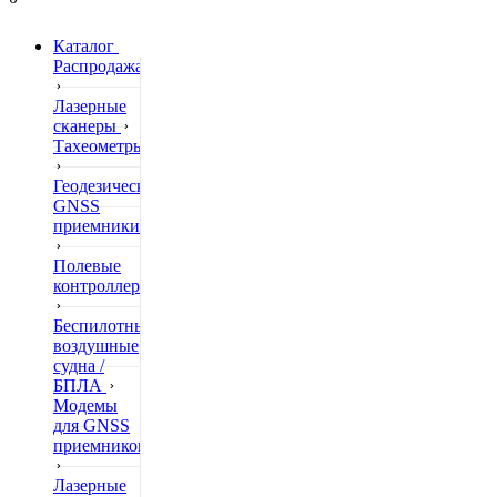
Каталог
Распродажа
Лазерные
сканеры
Тахеометры
Геодезические
GNSS
приемники
Полевые
контроллеры
Беспилотные
воздушные
судна /
БПЛА
Модемы
для GNSS
приемников
Лазерные