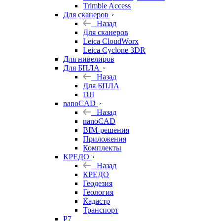
Trimble Access
Для сканеров
Назад
Для сканеров
Leica CloudWorx
Leica Cyclone 3DR
Для нивелиров
Для БПЛА
Назад
Для БПЛА
DJI
nanoCAD
Назад
nanoCAD
BIM-решения
Приложения
Комплекты
КРЕДО
Назад
КРЕДО
Геодезия
Геология
Кадастр
Транспорт
Р7