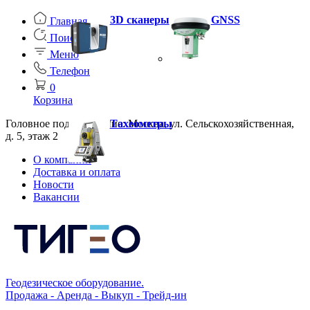
3D сканеры
GNSS
Главная
Поиск
Меню
Телефон
0
Корзина
Головное подразделение: Москва, ул. Сельскохозяйственная,
Тахеометры
д. 5, этаж 2
О компании
Доставка и оплата
Новости
Вакансии
Геодезическое оборудование.
Продажа - Аренда - Выкуп - Трейд-ин