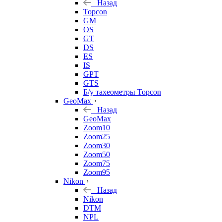
Назад
Topcon
GM
OS
GT
DS
ES
IS
GPT
GTS
Б/у тахеометры Topcon
GeoMax
Назад
GeoMax
Zoom10
Zoom25
Zoom30
Zoom50
Zoom75
Zoom95
Nikon
Назад
Nikon
DTM
NPL