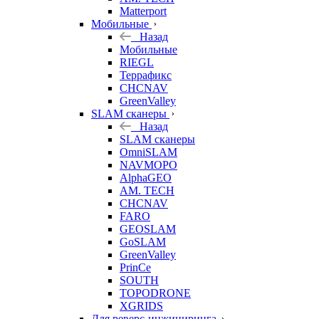
Matterport
Мобильные
Назад
Мобильные
RIEGL
Террафикс
CHCNAV
GreenValley
SLAM сканеры
Назад
SLAM сканеры
OmniSLAM
NAVMOPO
AlphaGEO
AM. TECH
CHCNAV
FARO
GEOSLAM
GoSLAM
GreenValley
PrinCe
SOUTH
TOPODRONE
XGRIDS
Для реверс-инжиниринга