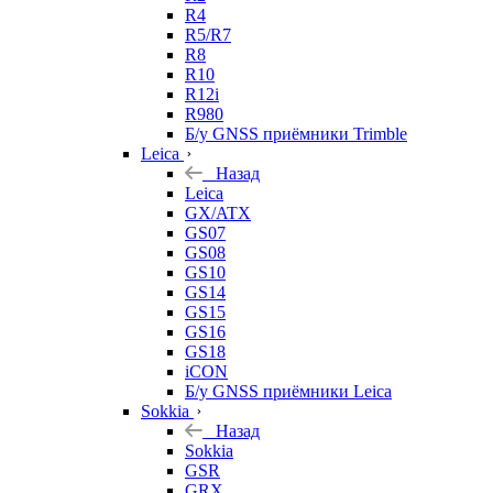
R4
R5/R7
R8
R10
R12i
R980
Б/у GNSS приёмники Trimble
Leica
Назад
Leica
GX/ATX
GS07
GS08
GS10
GS14
GS15
GS16
GS18
iCON
Б/у GNSS приёмники Leica
Sokkia
Назад
Sokkia
GSR
GRX