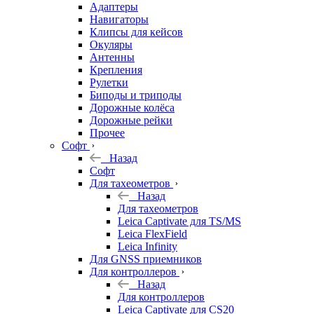
Адаптеры
Навигаторы
Клипсы для кейсов
Окуляры
Антенны
Крепления
Рулетки
Биподы и триподы
Дорожные колёса
Дорожные рейки
Прочее
Софт
Назад
Софт
Для тахеометров
Назад
Для тахеометров
Leica Captivate для TS/MS
Leica FlexField
Leica Infinity
Для GNSS приемников
Для контроллеров
Назад
Для контроллеров
Leica Captivate для CS20