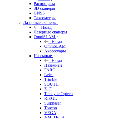
б/у
Распродажа
3D сканеры
GNSS
Тахеометры
Лазерные сканеры
Назад
Лазерные сканеры
OmniSLAM
Назад
OmniSLAM
Аксессуары
Наземные
Назад
Наземные
FARO
Leica
Trimble
SOUTH
Z+F
Teledyne Optech
RIEGL
Surphaser
Topcon
VEGA
AM. TECH