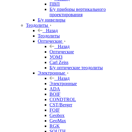
ПВП
Б/у приборы вертикального
проектирования
Б/у нивелиры
Теодолиты
Назад
Теодолиты
Оптические
Назад
Оптические
УОМЗ
Carl Zeiss
Б/у оптические теодолиты
Электронные
Назад
Электронные
ADA
BOIF
CONDTROL
CST/Berger
FOIF
Geobox
GeoMax
RGK
SOUTH