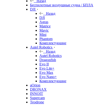
Назад
Беспилотные воздушные судна / БПЛА
DJI
Назад
DJI
Agras
Matrice
Mavic
Mini
Phantom
Комплектующие
Autel Robotics
Назад
Autel Robotics
Dragonfish
Evo II
Evo Lite+
Evo Max
Evo Nano+
Комплектующие
aOrion
DRONAX
INNOIT
Supercam
Teodrone