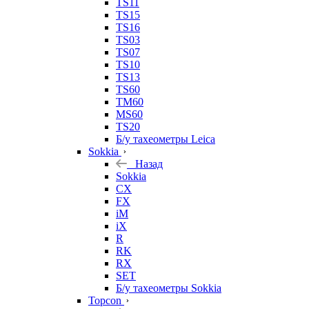
TS11
TS15
TS16
TS03
TS07
TS10
TS13
TS60
TM60
MS60
TS20
Б/у тахеометры Leica
Sokkia
Назад
Sokkia
CX
FX
iM
iX
R
RK
RX
SET
Б/у тахеометры Sokkia
Topcon