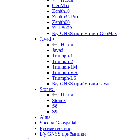
GeoMax
Zenith10
Zenith35 Pro
Zenith60
ZGP800A
Б/у GNSS приёмники GeoMax
Javad
Назад
Javad
Triumph-1
Triumph-2
Triumph-1M
Triumph V.S.
Triumph-LS
Б/у GNSS приёмники Javad
Stonex
Назад
Stonex
S8
S9
Altus
Spectra Geospatial
Руснавгеосеть
Б/у GNSS приёмники