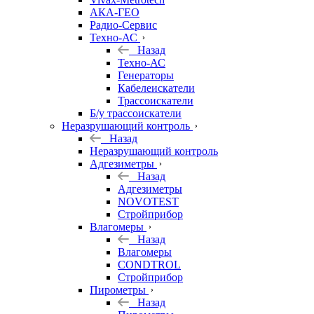
АКА-ГЕО
Радио-Сервис
Техно-АС
Назад
Техно-АС
Генераторы
Кабелеискатели
Трассоискатели
Б/у трассоискатели
Неразрушающий контроль
Назад
Неразрушающий контроль
Адгезиметры
Назад
Адгезиметры
NOVOTEST
Стройприбор
Влагомеры
Назад
Влагомеры
CONDTROL
Стройприбор
Пирометры
Назад