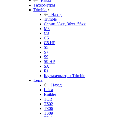
Назад
Тахеометры
Trimble
Назад
Trimble
Серии 33xx, 36xx, 56xx
M3
C3
C5
C5 HP
S5
S7
S9
S9 HP
SX
Ri
Б/у тахеометры Trimble
Leica
Назад
Leica
Builder
TCR
TS02
TS06
TS09