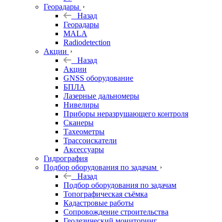
Георадары
Назад
Георадары
MALA
Radiodetection
Акции
Назад
Акции
GNSS оборудование
БПЛА
Лазерные дальномеры
Нивелиры
Приборы неразрушающего контроля
Сканеры
Тахеометры
Трассоискатели
Аксессуары
Гидрография
Подбор оборудования по задачам
Назад
Подбор оборудования по задачам
Топографическая съёмка
Кадастровые работы
Сопровождение строительства
Геодезический мониторинг