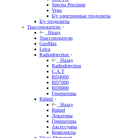
Spectra Precision
Vega
Б/у электронные теодолиты
Б/у теодолиты
Трассоискатели
Назад
Трассоискатели
GeoMax
Leica
Radiodetection
Назад
Radiodetection
C.A.T
RD4000
RD7000
RD8000
Генераторы
Ridgid
Назад
Ridgid
Локаторы
Генераторы
Аксессуары
Комплекты
Vivax-Metrotech