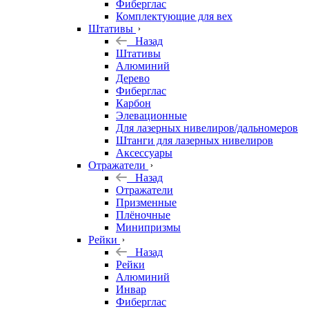
Фиберглас
Комплектующие для вех
Штативы
Назад
Штативы
Алюминий
Дерево
Фиберглас
Карбон
Элевационные
Для лазерных нивелиров/дальномеров
Штанги для лазерных нивелиров
Аксессуары
Отражатели
Назад
Отражатели
Призменные
Плёночные
Минипризмы
Рейки
Назад
Рейки
Алюминий
Инвар
Фиберглас