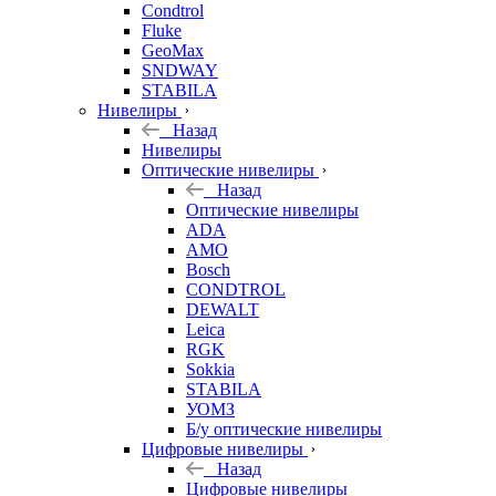
Condtrol
Fluke
GeoMax
SNDWAY
STABILA
Нивелиры
Назад
Нивелиры
Оптические нивелиры
Назад
Оптические нивелиры
ADA
AMO
Bosch
CONDTROL
DEWALT
Leica
RGK
Sokkia
STABILA
УОМЗ
Б/у оптические нивелиры
Цифровые нивелиры
Назад
Цифровые нивелиры