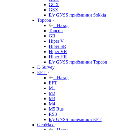
GCX
GSX
Б/у GNSS приёмники Sokkia
Topcon
Назад
Topcon
GR
Hiper V
Hiper SR
Hiper VR
Hiper HR
Б/у GNSS приёмники Topcon
E-Survey
EFT
Назад
EFT
M1
M2
M3
M4
M5 Rus
RS3
Б/у GNSS приёмники EFT
GeoMax
Назад