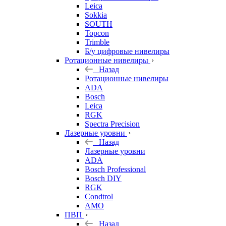
Leica
Sokkia
SOUTH
Topcon
Trimble
Б/у цифровые нивелиры
Ротационные нивелиры
Назад
Ротационные нивелиры
ADA
Bosch
Leica
RGK
Spectra Precision
Лазерные уровни
Назад
Лазерные уровни
ADA
Bosch Professional
Bosch DIY
RGK
Condtrol
AMO
ПВП
Назад