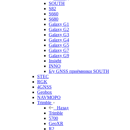
SOUTH
S82
S660
S680
Galaxy G1
Galaxy G2
Galaxy G3
Galaxy G4
Galaxy G5
Galaxy G7
Galaxy G9
Insight
INNO
Б/у GNSS приёмники SOUTH
STEC
RGK
4GNSS
Geobox
NAVMOPO
Trimble
Назад
Trimble
5700
GeoXR
R2