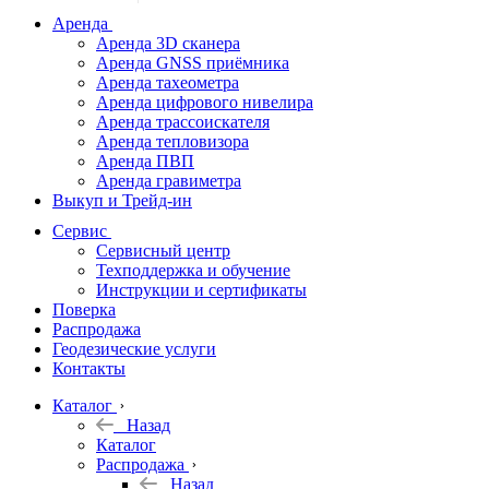
дальномеры
Аренда
Аренда 3D сканера
Нивелиры
Аренда GNSS приёмника
Аренда тахеометра
Теодолиты
Аренда цифрового нивелира
Аренда трассоискателя
Трассоискатели
Аренда тепловизора
Аренда ПВП
Неразрушающий
Аренда гравиметра
контроль
Выкуп и Трейд-ин
Аксессуары
Сервис
Софт
Сервисный центр
Георадары
Техподдержка и обучение
Инструкции и сертификаты
Акции
Поверка
Гидрография
Распродажа
Геодезические услуги
Подбор
Контакты
оборудования
по задачам
Каталог
Назад
Архив
Каталог
Геодезическое
Распродажа
оборудование
Назад