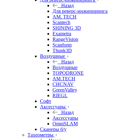
Назад
Для реверс-инжиниринга
AM. TECH
Scantech
SHINING 3D
Exametra
RangeVision
Scanform
Thunk3D
Воздушные
Назад
Воздушные
TOPODRONE
AM.TECH
CHCNAV
GreenValley
RIEGL
Софт
Аксессуары
Назад
Аксессуары
OmniSLAM
Сканеры б/у
Тахеометры