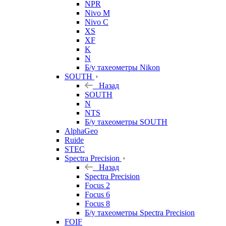
NPR
Nivo M
Nivo C
XS
XF
K
N
Б/у тахеометры Nikon
SOUTH
Назад
SOUTH
N
NTS
Б/у тахеометры SOUTH
AlphaGeo
Ruide
STEC
Spectra Precision
Назад
Spectra Precision
Focus 2
Focus 6
Focus 8
Б/у тахеометры Spectra Precision
FOIF