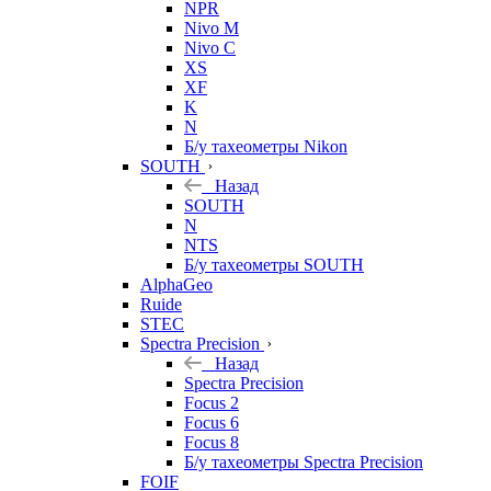
NPR
Nivo M
Nivo C
XS
XF
K
N
Б/у тахеометры Nikon
SOUTH
Назад
SOUTH
N
NTS
Б/у тахеометры SOUTH
AlphaGeo
Ruide
STEC
Spectra Precision
Назад
Spectra Precision
Focus 2
Focus 6
Focus 8
Б/у тахеометры Spectra Precision
FOIF