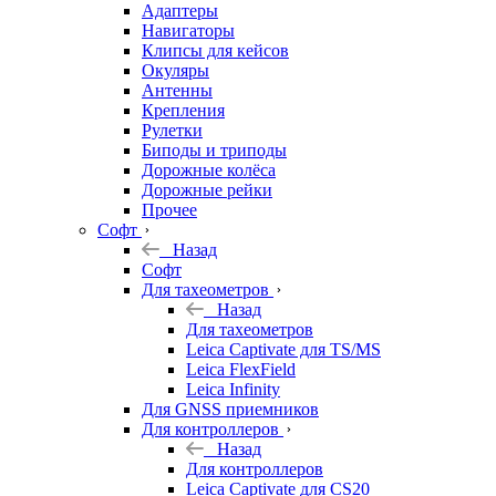
Адаптеры
Навигаторы
Клипсы для кейсов
Окуляры
Антенны
Крепления
Рулетки
Биподы и триподы
Дорожные колёса
Дорожные рейки
Прочее
Софт
Назад
Софт
Для тахеометров
Назад
Для тахеометров
Leica Captivate для TS/MS
Leica FlexField
Leica Infinity
Для GNSS приемников
Для контроллеров
Назад
Для контроллеров
Leica Captivate для CS20