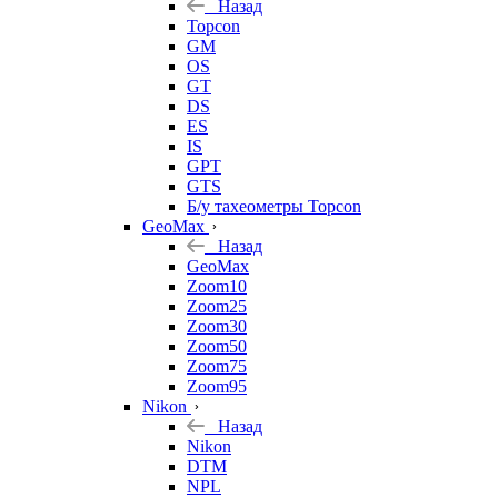
Назад
Topcon
GM
OS
GT
DS
ES
IS
GPT
GTS
Б/у тахеометры Topcon
GeoMax
Назад
GeoMax
Zoom10
Zoom25
Zoom30
Zoom50
Zoom75
Zoom95
Nikon
Назад
Nikon
DTM
NPL