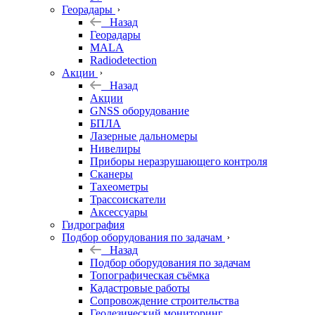
Георадары
Назад
Георадары
MALA
Radiodetection
Акции
Назад
Акции
GNSS оборудование
БПЛА
Лазерные дальномеры
Нивелиры
Приборы неразрушающего контроля
Сканеры
Тахеометры
Трассоискатели
Аксессуары
Гидрография
Подбор оборудования по задачам
Назад
Подбор оборудования по задачам
Топографическая съёмка
Кадастровые работы
Сопровождение строительства
Геодезический мониторинг