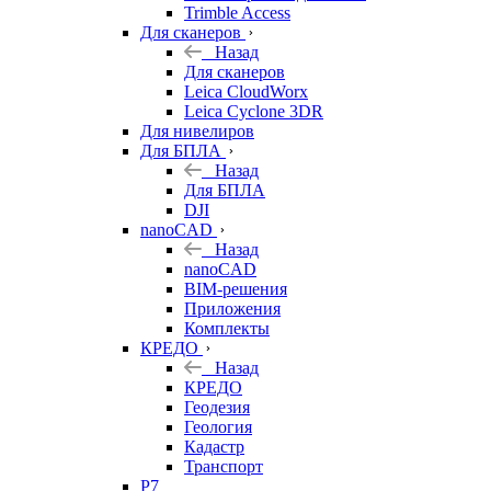
Trimble Access
Для сканеров
Назад
Для сканеров
Leica CloudWorx
Leica Cyclone 3DR
Для нивелиров
Для БПЛА
Назад
Для БПЛА
DJI
nanoCAD
Назад
nanoCAD
BIM-решения
Приложения
Комплекты
КРЕДО
Назад
КРЕДО
Геодезия
Геология
Кадастр
Транспорт
Р7