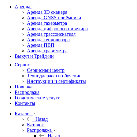
дальномеры
Аренда
Аренда 3D сканера
Нивелиры
Аренда GNSS приёмника
Аренда тахеометра
Теодолиты
Аренда цифрового нивелира
Аренда трассоискателя
Трассоискатели
Аренда тепловизора
Аренда ПВП
Неразрушающий
Аренда гравиметра
контроль
Выкуп и Трейд-ин
Аксессуары
Сервис
Софт
Сервисный центр
Георадары
Техподдержка и обучение
Инструкции и сертификаты
Акции
Поверка
Гидрография
Распродажа
Геодезические услуги
Подбор
Контакты
оборудования
по задачам
Каталог
Назад
Архив
Каталог
Геодезическое
Распродажа
оборудование
Назад