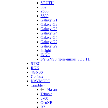
SOUTH
S82
S660
S680
Galaxy G1
Galaxy G2
Galaxy G3
Galaxy G4
Galaxy G5
Galaxy G7
Galaxy G9
Insight
INNO
Б/у GNSS приёмники SOUTH
STEC
RGK
4GNSS
Geobox
NAVMOPO
Trimble
Назад
Trimble
5700
GeoXR
R2