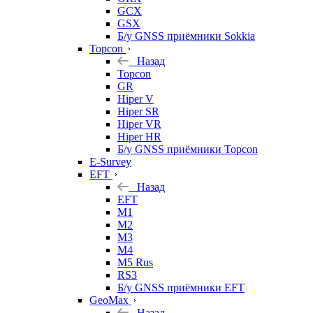
GCX
GSX
Б/у GNSS приёмники Sokkia
Topcon
Назад
Topcon
GR
Hiper V
Hiper SR
Hiper VR
Hiper HR
Б/у GNSS приёмники Topcon
E-Survey
EFT
Назад
EFT
M1
M2
M3
M4
M5 Rus
RS3
Б/у GNSS приёмники EFT
GeoMax
Назад