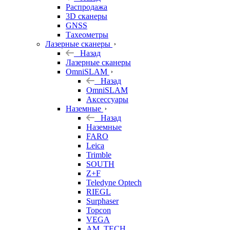
б/у
Распродажа
3D сканеры
GNSS
Тахеометры
Лазерные сканеры
Назад
Лазерные сканеры
OmniSLAM
Назад
OmniSLAM
Аксессуары
Наземные
Назад
Наземные
FARO
Leica
Trimble
SOUTH
Z+F
Teledyne Optech
RIEGL
Surphaser
Topcon
VEGA
AM. TECH