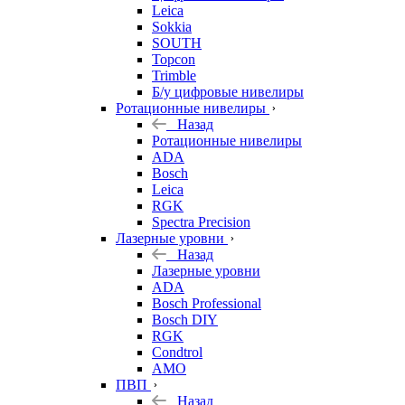
Leica
Sokkia
SOUTH
Topcon
Trimble
Б/у цифровые нивелиры
Ротационные нивелиры
Назад
Ротационные нивелиры
ADA
Bosch
Leica
RGK
Spectra Precision
Лазерные уровни
Назад
Лазерные уровни
ADA
Bosch Professional
Bosch DIY
RGK
Condtrol
AMO
ПВП
Назад