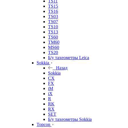
TS11
TS15
TS16
TS03
TS07
TS10
TS13
TS60
TM60
MS60
TS20
Б/у тахеометры Leica
Sokkia
Назад
Sokkia
CX
FX
iM
iX
R
RK
RX
SET
Б/у тахеометры Sokkia
Topcon