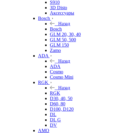
S910
3D Disto
Аксессуары
Bosch
Назад
Bosch
GLM 20, 30, 40
GLM 50, 500
GLM 150
Zamo
ADA
Назад
ADA
Cosmo
Cosmo Mini
RGK
Назад
RGK
D30, 40, 50
D60, 80
D100, D120
DL
DL G
DV
AMO