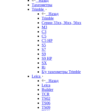
Назад
Тахеометры
Trimble
Назад
Trimble
Серии 33xx, 36xx, 56xx
M3
C3
C5
C5 HP
S5
S7
S9
S9 HP
SX
Ri
Б/у тахеометры Trimble
Leica
Назад
Leica
Builder
TCR
TS02
TS06
TS09