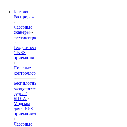
Каталог
Распродажа
Лазерные
сканеры
Тахеометры
Геодезические
GNSS
приемники
Полевые
контроллеры
Беспилотные
воздушные
судна /
БПЛА
Модемы
для GNSS
приемников
Лазерные