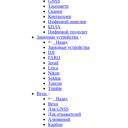
GNSS
Тахеометр
Сканер
Контроллер
Цифровой нивелир
БПЛА
Цифровой теодолит
Зарядные устройства
Назад
Зарядные устройства
DJI
FARO
Javad
Leica
Nikon
Sokkia
Topcon
Trimble
Вехи
Назад
Вехи
Для GNSS
Для отражателей
Алюминий
Карбон