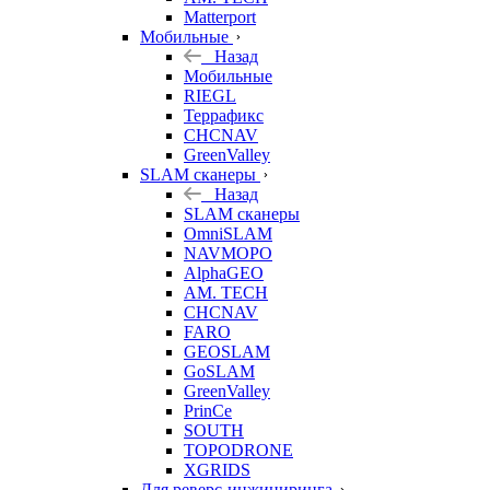
Matterport
Мобильные
Назад
Мобильные
RIEGL
Террафикс
CHCNAV
GreenValley
SLAM сканеры
Назад
SLAM сканеры
OmniSLAM
NAVMOPO
AlphaGEO
AM. TECH
CHCNAV
FARO
GEOSLAM
GoSLAM
GreenValley
PrinCe
SOUTH
TOPODRONE
XGRIDS
Для реверс-инжиниринга