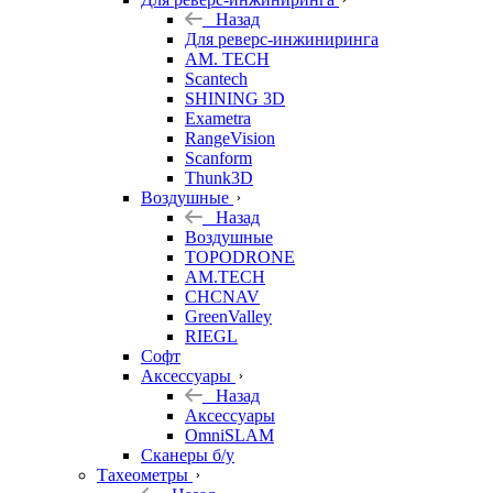
Назад
Для реверс-инжиниринга
AM. TECH
Scantech
SHINING 3D
Exametra
RangeVision
Scanform
Thunk3D
Воздушные
Назад
Воздушные
TOPODRONE
AM.TECH
CHCNAV
GreenValley
RIEGL
Софт
Аксессуары
Назад
Аксессуары
OmniSLAM
Сканеры б/у
Тахеометры