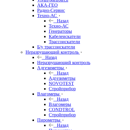
АКА-ГЕО
Радио-Сервис
Техно-АС
Назад
Техно-АС
Генераторы
Кабелеискатели
Трассоискатели
Б/у трассоискатели
Неразрушающий контроль
Назад
Неразрушающий контроль
Адгезиметры
Назад
Адгезиметры
NOVOTEST
Стройприбор
Влагомеры
Назад
Влагомеры
CONDTROL
Стройприбор
Пирометры
Назад