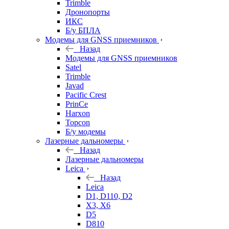
Trimble
Дронопорты
ИКС
Б/у БПЛА
Модемы для GNSS приемников
Назад
Модемы для GNSS приемников
Satel
Trimble
Javad
Pacific Crest
PrinCe
Harxon
Topcon
Б/у модемы
Лазерные дальномеры
Назад
Лазерные дальномеры
Leica
Назад
Leica
D1, D110, D2
X3, X6
D5
D810