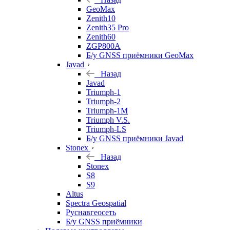
GeoMax
Zenith10
Zenith35 Pro
Zenith60
ZGP800A
Б/у GNSS приёмники GeoMax
Javad
Назад
Javad
Triumph-1
Triumph-2
Triumph-1M
Triumph V.S.
Triumph-LS
Б/у GNSS приёмники Javad
Stonex
Назад
Stonex
S8
S9
Altus
Spectra Geospatial
Руснавгеосеть
Б/у GNSS приёмники