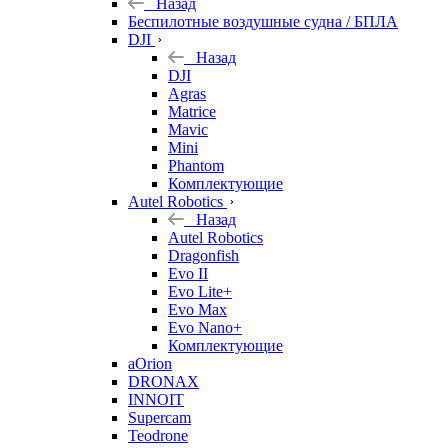
Назад
Беспилотные воздушные судна / БПЛА
DJI
Назад
DJI
Agras
Matrice
Mavic
Mini
Phantom
Комплектующие
Autel Robotics
Назад
Autel Robotics
Dragonfish
Evo II
Evo Lite+
Evo Max
Evo Nano+
Комплектующие
aOrion
DRONAX
INNOIT
Supercam
Teodrone