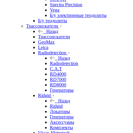
Spectra Precision
Vega
Б/у электронные теодолиты
Б/у теодолиты
Трассоискатели
Назад
Трассоискатели
GeoMax
Leica
Radiodetection
Назад
Radiodetection
C.A.T
RD4000
RD7000
RD8000
Генераторы
Ridgid
Назад
Ridgid
Локаторы
Генераторы
Аксессуары
Комплекты
Vivax-Metrotech