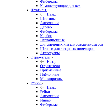
Фиберглас
Комплектующие для вех
Штативы
Назад
Штативы
Алюминий
Дерево
Фиберглас
Карбон
Элевационные
Для лазерных нивелиров/дальномеров
Штанги для лазерных нивелиров
Аксессуары
Отражатели
Назад
Отражатели
Призменные
Плёночные
Минипризмы
Рейки
Назад
Рейки
Алюминий
Инвар
Фиберглас