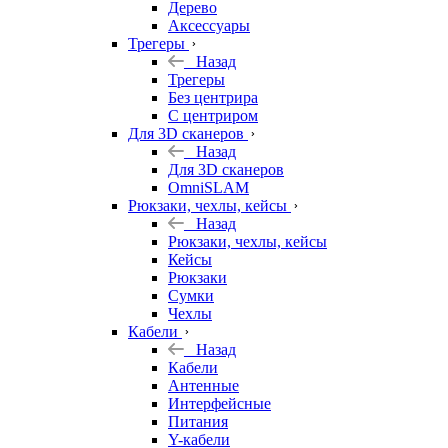
Дерево
Аксессуары
Трегеры
Назад
Трегеры
Без центрира
С центриром
Для 3D сканеров
Назад
Для 3D сканеров
OmniSLAM
Рюкзаки, чехлы, кейсы
Назад
Рюкзаки, чехлы, кейсы
Кейсы
Рюкзаки
Сумки
Чехлы
Кабели
Назад
Кабели
Антенные
Интерфейсные
Питания
Y-кабели