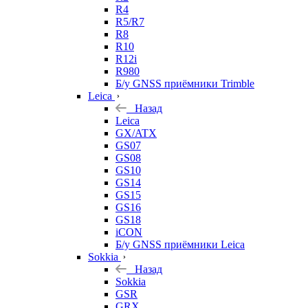
R4
R5/R7
R8
R10
R12i
R980
Б/у GNSS приёмники Trimble
Leica
Назад
Leica
GX/ATX
GS07
GS08
GS10
GS14
GS15
GS16
GS18
iCON
Б/у GNSS приёмники Leica
Sokkia
Назад
Sokkia
GSR
GRX