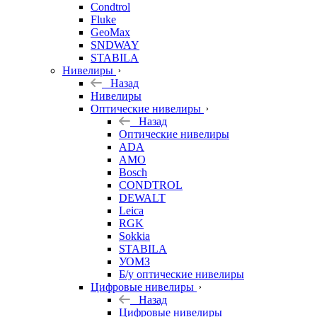
Condtrol
Fluke
GeoMax
SNDWAY
STABILA
Нивелиры
Назад
Нивелиры
Оптические нивелиры
Назад
Оптические нивелиры
ADA
AMO
Bosch
CONDTROL
DEWALT
Leica
RGK
Sokkia
STABILA
УОМЗ
Б/у оптические нивелиры
Цифровые нивелиры
Назад
Цифровые нивелиры