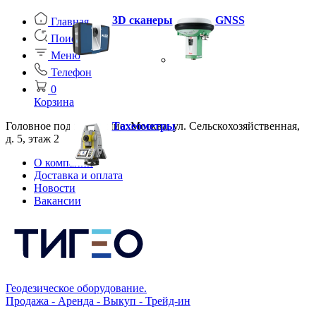
3D сканеры
GNSS
Главная
Поиск
Меню
Телефон
0
Корзина
Головное подразделение: Москва, ул. Сельскохозяйственная,
Тахеометры
д. 5, этаж 2
О компании
Доставка и оплата
Новости
Вакансии
Геодезическое оборудование.
Продажа - Аренда - Выкуп - Трейд-ин