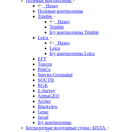
Полевые контроллеры
Назад
Полевые контроллеры
Trimble
Назад
Trimble
Б/у контроллеры Trimble
Leica
Назад
Leica
Б/у контроллеры Leica
EFT
Topcon
PrinCe
Spectra Geospatial
SOUTH
RGK
E-Survey
AlphaGEO
Archer
Blackview
Getac
Javad
Б/у контроллеры
Беспилотные воздушные судна / БПЛА