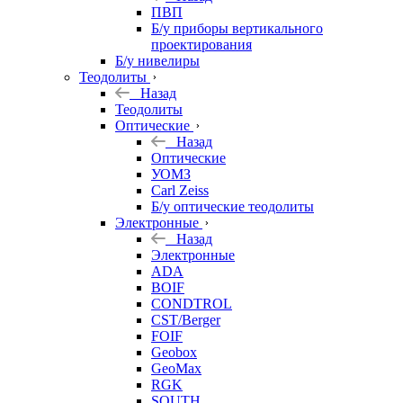
ПВП
Б/у приборы вертикального
проектирования
Б/у нивелиры
Теодолиты
Назад
Теодолиты
Оптические
Назад
Оптические
УОМЗ
Carl Zeiss
Б/у оптические теодолиты
Электронные
Назад
Электронные
ADA
BOIF
CONDTROL
CST/Berger
FOIF
Geobox
GeoMax
RGK
SOUTH