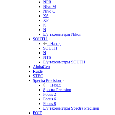
NPR
Nivo M
Nivo C
XS
XF
K
N
Б/у тахеометры Nikon
SOUTH
Назад
SOUTH
N
NTS
Б/у тахеометры SOUTH
AlphaGeo
Ruide
STEC
Spectra Precision
Назад
Spectra Precision
Focus 2
Focus 6
Focus 8
Б/у тахеометры Spectra Precision
FOIF