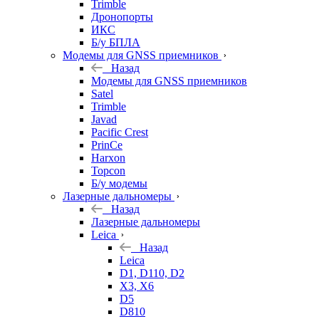
Trimble
Дронопорты
ИКС
Б/у БПЛА
Модемы для GNSS приемников
Назад
Модемы для GNSS приемников
Satel
Trimble
Javad
Pacific Crest
PrinCe
Harxon
Topcon
Б/у модемы
Лазерные дальномеры
Назад
Лазерные дальномеры
Leica
Назад
Leica
D1, D110, D2
X3, X6
D5
D810