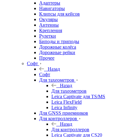
Адаптеры
Навигаторы
Клипсы для кейсов
Окуляры
Антенны
Крепления
Рулетки
Биподы и триподы
Дорожные колёса
Дорожные рейки
Прочее
Софт
Назад
Софт
Для тахеометров
Назад
Для тахеометров
Leica Captivate для TS/MS
Leica FlexField
Leica Infinity
Для GNSS приемников
Для контроллеров
Назад
Для контроллеров
Leica Captivate для CS20