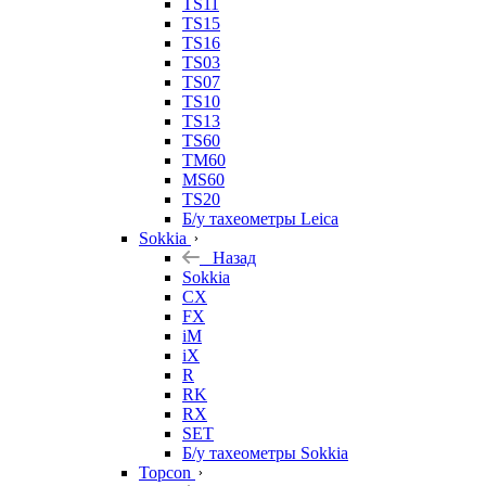
TS11
TS15
TS16
TS03
TS07
TS10
TS13
TS60
TM60
MS60
TS20
Б/у тахеометры Leica
Sokkia
Назад
Sokkia
CX
FX
iM
iX
R
RK
RX
SET
Б/у тахеометры Sokkia
Topcon