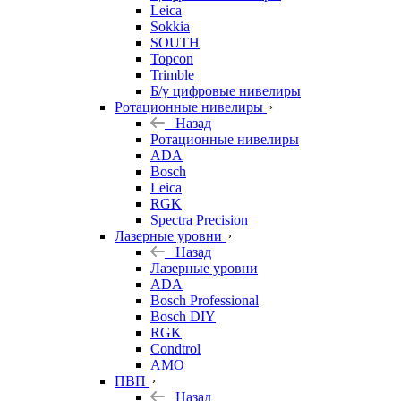
Leica
Sokkia
SOUTH
Topcon
Trimble
Б/у цифровые нивелиры
Ротационные нивелиры
Назад
Ротационные нивелиры
ADA
Bosch
Leica
RGK
Spectra Precision
Лазерные уровни
Назад
Лазерные уровни
ADA
Bosch Professional
Bosch DIY
RGK
Condtrol
AMO
ПВП
Назад