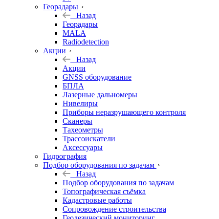
Георадары
Назад
Георадары
MALA
Radiodetection
Акции
Назад
Акции
GNSS оборудование
БПЛА
Лазерные дальномеры
Нивелиры
Приборы неразрушающего контроля
Сканеры
Тахеометры
Трассоискатели
Аксессуары
Гидрография
Подбор оборудования по задачам
Назад
Подбор оборудования по задачам
Топографическая съёмка
Кадастровые работы
Сопровождение строительства
Геодезический мониторинг