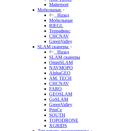
Matterport
Мобильные
Назад
Мобильные
RIEGL
Террафикс
CHCNAV
GreenValley
SLAM сканеры
Назад
SLAM сканеры
OmniSLAM
NAVMOPO
AlphaGEO
AM. TECH
CHCNAV
FARO
GEOSLAM
GoSLAM
GreenValley
PrinCe
SOUTH
TOPODRONE
XGRIDS
Для реверс-инжиниринга