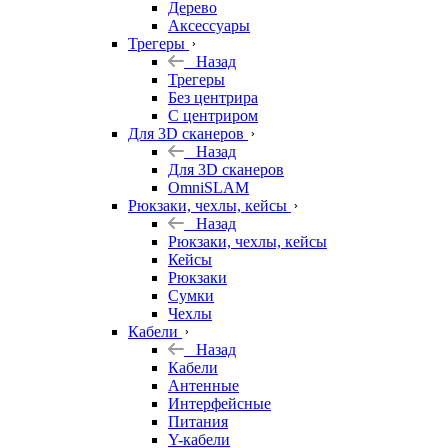
Дерево
Аксессуары
Трегеры
Назад
Трегеры
Без центрира
С центриром
Для 3D сканеров
Назад
Для 3D сканеров
OmniSLAM
Рюкзаки, чехлы, кейсы
Назад
Рюкзаки, чехлы, кейсы
Кейсы
Рюкзаки
Сумки
Чехлы
Кабели
Назад
Кабели
Антенные
Интерфейсные
Питания
Y-кабели