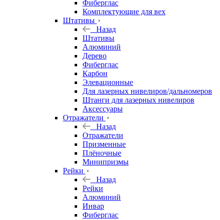
Фиберглас
Комплектующие для вех
Штативы
Назад
Штативы
Алюминий
Дерево
Фиберглас
Карбон
Элевационные
Для лазерных нивелиров/дальномеров
Штанги для лазерных нивелиров
Аксессуары
Отражатели
Назад
Отражатели
Призменные
Плёночные
Минипризмы
Рейки
Назад
Рейки
Алюминий
Инвар
Фиберглас