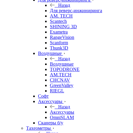
Назад
Для реверс-инжиниринга
AM. TECH
Scantech
SHINING 3D
Exametra
RangeVision
Scanform
Thunk3D
Воздушные
Назад
Воздушные
TOPODRONE
AM.TECH
CHCNAV
GreenValley
RIEGL
Софт
Аксессуары
Назад
Аксессуары
OmniSLAM
Сканеры б/у
Тахеометры