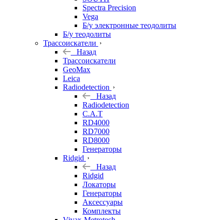
Spectra Precision
Vega
Б/у электронные теодолиты
Б/у теодолиты
Трассоискатели
Назад
Трассоискатели
GeoMax
Leica
Radiodetection
Назад
Radiodetection
C.A.T
RD4000
RD7000
RD8000
Генераторы
Ridgid
Назад
Ridgid
Локаторы
Генераторы
Аксессуары
Комплекты
Vivax-Metrotech