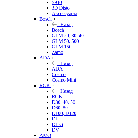
S910
3D Disto
Аксессуары
Bosch
Назад
Bosch
GLM 20, 30, 40
GLM 50, 500
GLM 150
Zamo
ADA
Назад
ADA
Cosmo
Cosmo Mini
RGK
Назад
RGK
D30, 40, 50
D60, 80
D100, D120
DL
DL G
DV
AMO