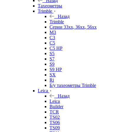
Назад
Тахеометры
Trimble
Назад
Trimble
Серии 33xx, 36xx, 56xx
M3
C3
C5
C5 HP
S5
S7
S9
S9 HP
SX
Ri
Б/у тахеометры Trimble
Leica
Назад
Leica
Builder
TCR
TS02
TS06
TS09