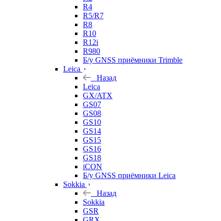
R4
R5/R7
R8
R10
R12i
R980
Б/у GNSS приёмники Trimble
Leica
Назад
Leica
GX/ATX
GS07
GS08
GS10
GS14
GS15
GS16
GS18
iCON
Б/у GNSS приёмники Leica
Sokkia
Назад
Sokkia
GSR
GRX