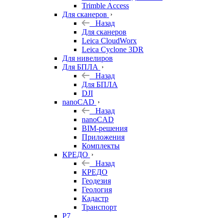
Trimble Access
Для сканеров
Назад
Для сканеров
Leica CloudWorx
Leica Cyclone 3DR
Для нивелиров
Для БПЛА
Назад
Для БПЛА
DJI
nanoCAD
Назад
nanoCAD
BIM-решения
Приложения
Комплекты
КРЕДО
Назад
КРЕДО
Геодезия
Геология
Кадастр
Транспорт
Р7