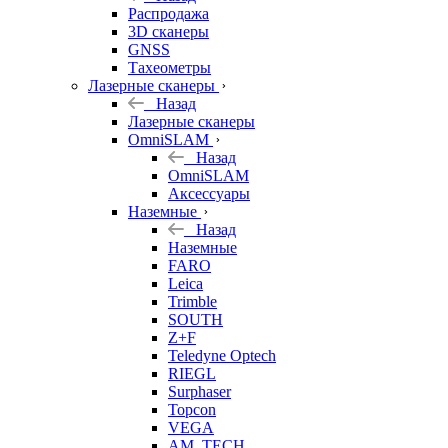
б/у
Распродажа
3D сканеры
GNSS
Тахеометры
Лазерные сканеры
Назад
Лазерные сканеры
OmniSLAM
Назад
OmniSLAM
Аксессуары
Наземные
Назад
Наземные
FARO
Leica
Trimble
SOUTH
Z+F
Teledyne Optech
RIEGL
Surphaser
Topcon
VEGA
AM. TECH