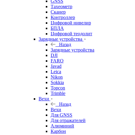
GNSS
Тахеометр
Сканер
Контроллер
Цифровой нивелир
БПЛА
Цифровой теодолит
Зарядные устройства
Назад
Зарядные устройства
DJI
FARO
Javad
Leica
Nikon
Sokkia
Topcon
Trimble
Вехи
Назад
Вехи
Для GNSS
Для отражателей
Алюминий
Карбон