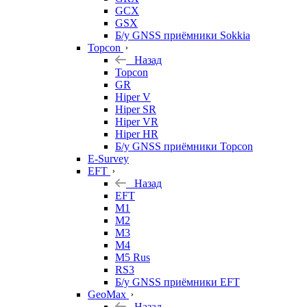
GCX
GSX
Б/у GNSS приёмники Sokkia
Topcon
Назад
Topcon
GR
Hiper V
Hiper SR
Hiper VR
Hiper HR
Б/у GNSS приёмники Topcon
E-Survey
EFT
Назад
EFT
M1
M2
M3
M4
M5 Rus
RS3
Б/у GNSS приёмники EFT
GeoMax
Назад