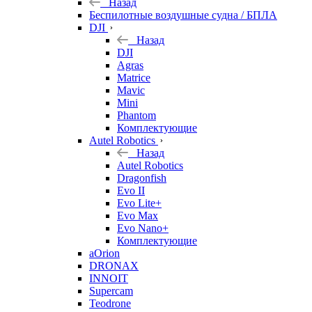
Назад
Беспилотные воздушные судна / БПЛА
DJI
Назад
DJI
Agras
Matrice
Mavic
Mini
Phantom
Комплектующие
Autel Robotics
Назад
Autel Robotics
Dragonfish
Evo II
Evo Lite+
Evo Max
Evo Nano+
Комплектующие
aOrion
DRONAX
INNOIT
Supercam
Teodrone