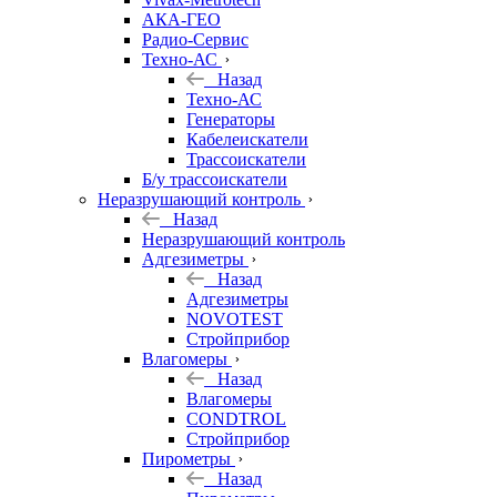
АКА-ГЕО
Радио-Сервис
Техно-АС
Назад
Техно-АС
Генераторы
Кабелеискатели
Трассоискатели
Б/у трассоискатели
Неразрушающий контроль
Назад
Неразрушающий контроль
Адгезиметры
Назад
Адгезиметры
NOVOTEST
Стройприбор
Влагомеры
Назад
Влагомеры
CONDTROL
Стройприбор
Пирометры
Назад