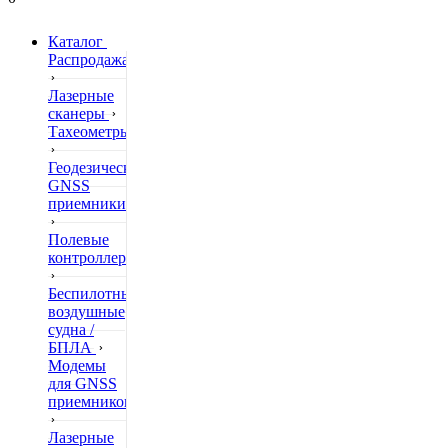
Каталог
Распродажа
Лазерные
сканеры
Тахеометры
Геодезические
GNSS
приемники
Полевые
контроллеры
Беспилотные
воздушные
судна /
БПЛА
Модемы
для GNSS
приемников
Лазерные