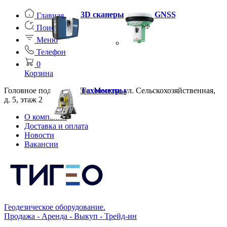
3D сканеры
GNSS
Главная
Поиск
Меню
Телефон
0
Корзина
Головное подразделение: Москва, ул. Сельскохозяйственная,
Тахеометры
д. 5, этаж 2
О компании
Доставка и оплата
Новости
Вакансии
Геодезическое оборудование.
Продажа - Аренда - Выкуп - Трейд-ин