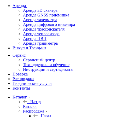
дальномеры
Аренда
Аренда 3D сканера
Нивелиры
Аренда GNSS приёмника
Аренда тахеометра
Теодолиты
Аренда цифрового нивелира
Аренда трассоискателя
Трассоискатели
Аренда тепловизора
Аренда ПВП
Неразрушающий
Аренда гравиметра
контроль
Выкуп и Трейд-ин
Аксессуары
Сервис
Софт
Сервисный центр
Георадары
Техподдержка и обучение
Инструкции и сертификаты
Акции
Поверка
Гидрография
Распродажа
Геодезические услуги
Подбор
Контакты
оборудования
по задачам
Каталог
Назад
Архив
Каталог
Геодезическое
Распродажа
оборудование
Назад