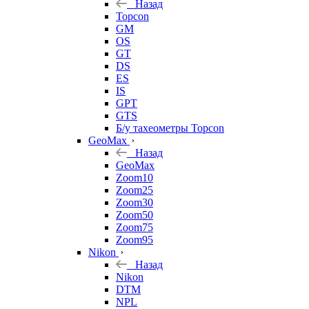
Назад
Topcon
GM
OS
GT
DS
ES
IS
GPT
GTS
Б/у тахеометры Topcon
GeoMax
Назад
GeoMax
Zoom10
Zoom25
Zoom30
Zoom50
Zoom75
Zoom95
Nikon
Назад
Nikon
DTM
NPL