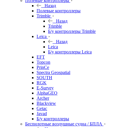
Полевые контроллеры
Назад
Полевые контроллеры
Trimble
Назад
Trimble
Б/у контроллеры Trimble
Leica
Назад
Leica
Б/у контроллеры Leica
EFT
Topcon
PrinCe
Spectra Geospatial
SOUTH
RGK
E-Survey
AlphaGEO
Archer
Blackview
Getac
Javad
Б/у контроллеры
Беспилотные воздушные судна / БПЛА