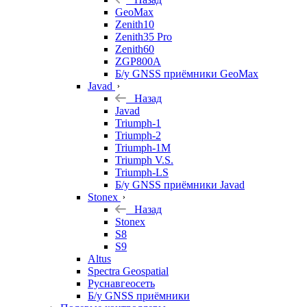
GeoMax
Zenith10
Zenith35 Pro
Zenith60
ZGP800A
Б/у GNSS приёмники GeoMax
Javad
Назад
Javad
Triumph-1
Triumph-2
Triumph-1M
Triumph V.S.
Triumph-LS
Б/у GNSS приёмники Javad
Stonex
Назад
Stonex
S8
S9
Altus
Spectra Geospatial
Руснавгеосеть
Б/у GNSS приёмники