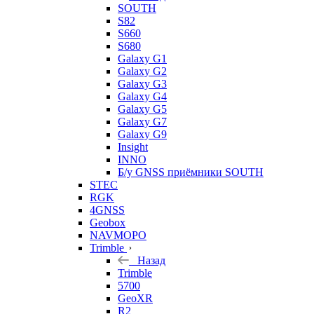
SOUTH
S82
S660
S680
Galaxy G1
Galaxy G2
Galaxy G3
Galaxy G4
Galaxy G5
Galaxy G7
Galaxy G9
Insight
INNO
Б/у GNSS приёмники SOUTH
STEC
RGK
4GNSS
Geobox
NAVMOPO
Trimble
Назад
Trimble
5700
GeoXR
R2