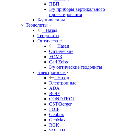
ПВП
Б/у приборы вертикального
проектирования
Б/у нивелиры
Теодолиты
Назад
Теодолиты
Оптические
Назад
Оптические
УОМЗ
Carl Zeiss
Б/у оптические теодолиты
Электронные
Назад
Электронные
ADA
BOIF
CONDTROL
CST/Berger
FOIF
Geobox
GeoMax
RGK
SOUTH