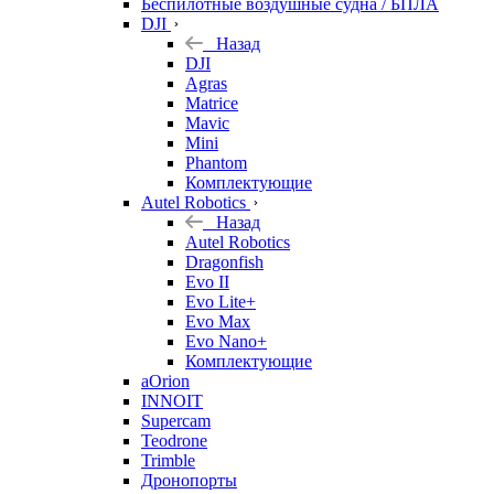
Беспилотные воздушные судна / БПЛА
DJI
Назад
DJI
Agras
Matrice
Mavic
Mini
Phantom
Комплектующие
Autel Robotics
Назад
Autel Robotics
Dragonfish
Evo II
Evo Lite+
Evo Max
Evo Nano+
Комплектующие
aOrion
INNOIT
Supercam
Teodrone
Trimble
Дронопорты