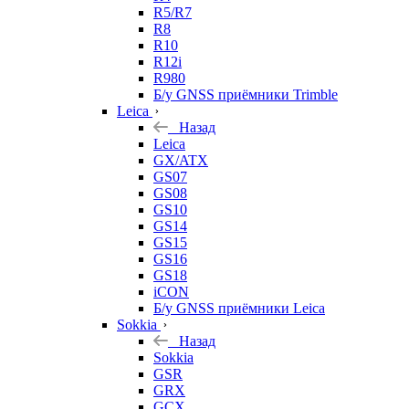
R5/R7
R8
R10
R12i
R980
Б/у GNSS приёмники Trimble
Leica
Назад
Leica
GX/ATX
GS07
GS08
GS10
GS14
GS15
GS16
GS18
iCON
Б/у GNSS приёмники Leica
Sokkia
Назад
Sokkia
GSR
GRX
GCX