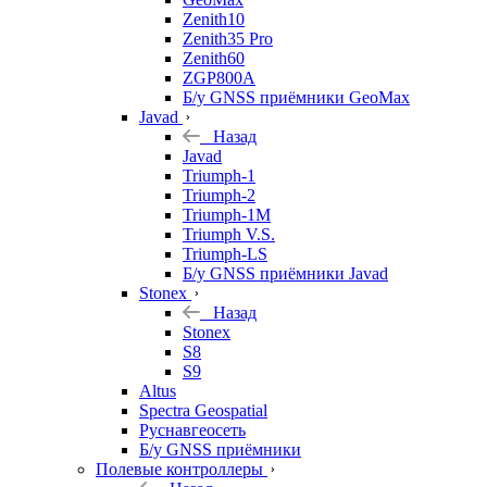
Zenith10
Zenith35 Pro
Zenith60
ZGP800A
Б/у GNSS приёмники GeoMax
Javad
Назад
Javad
Triumph-1
Triumph-2
Triumph-1M
Triumph V.S.
Triumph-LS
Б/у GNSS приёмники Javad
Stonex
Назад
Stonex
S8
S9
Altus
Spectra Geospatial
Руснавгеосеть
Б/у GNSS приёмники
Полевые контроллеры