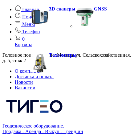
3D сканеры
GNSS
Главная
Поиск
Меню
Телефон
0
Корзина
Головное подразделение: Москва, ул. Сельскохозяйственная,
Тахеометры
д. 5, этаж 2
О компании
Доставка и оплата
Новости
Вакансии
Геодезическое оборудование.
Продажа - Аренда - Выкуп - Трейд-ин