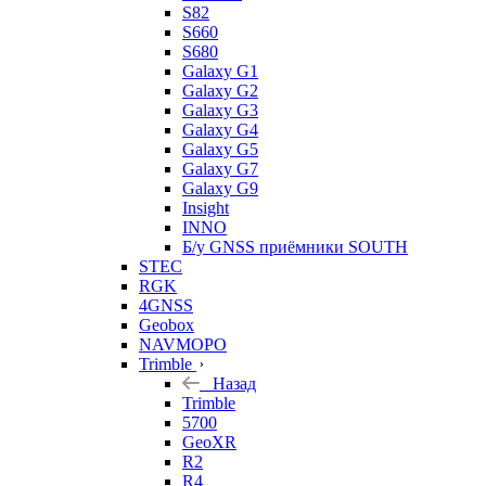
S82
S660
S680
Galaxy G1
Galaxy G2
Galaxy G3
Galaxy G4
Galaxy G5
Galaxy G7
Galaxy G9
Insight
INNO
Б/у GNSS приёмники SOUTH
STEC
RGK
4GNSS
Geobox
NAVMOPO
Trimble
Назад
Trimble
5700
GeoXR
R2
R4