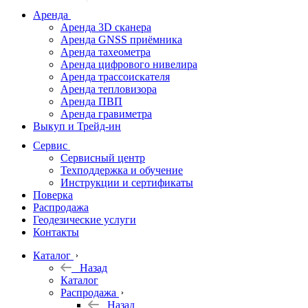
дальномеры
Аренда
Аренда 3D сканера
Нивелиры
Аренда GNSS приёмника
Аренда тахеометра
Теодолиты
Аренда цифрового нивелира
Аренда трассоискателя
Трассоискатели
Аренда тепловизора
Аренда ПВП
Неразрушающий
Аренда гравиметра
контроль
Выкуп и Трейд-ин
Аксессуары
Сервис
Софт
Сервисный центр
Георадары
Техподдержка и обучение
Инструкции и сертификаты
Акции
Поверка
Гидрография
Распродажа
Геодезические услуги
Подбор
Контакты
оборудования
по задачам
Каталог
Назад
Архив
Каталог
Геодезическое
Распродажа
оборудование
Назад