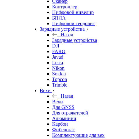
Сканер
Контроллер
Цифровой нивелир
БПЛА
Цифровой теодолит
Зарядные устройства
Назад
Зарядные устройства
DJI
FARO
Javad
Leica
Nikon
Sokkia
Topcon
Trimble
Вехи
Назад
Вехи
Для GNSS
Для отражателей
Алюминий
Карбон
Фиберглас
Комплектующие для вех