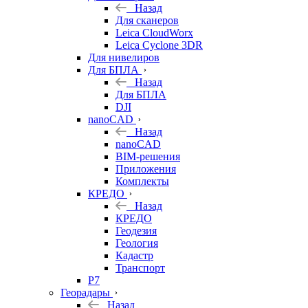
Назад
Для сканеров
Leica CloudWorx
Leica Cyclone 3DR
Для нивелиров
Для БПЛА
Назад
Для БПЛА
DJI
nanoCAD
Назад
nanoCAD
BIM-решения
Приложения
Комплекты
КРЕДО
Назад
КРЕДО
Геодезия
Геология
Кадастр
Транспорт
Р7
Георадары
Назад