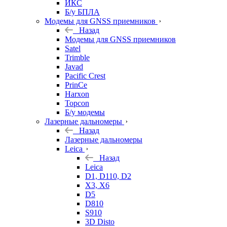
ИКС
Б/у БПЛА
Модемы для GNSS приемников
Назад
Модемы для GNSS приемников
Satel
Trimble
Javad
Pacific Crest
PrinCe
Harxon
Topcon
Б/у модемы
Лазерные дальномеры
Назад
Лазерные дальномеры
Leica
Назад
Leica
D1, D110, D2
X3, X6
D5
D810
S910
3D Disto