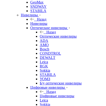
GeoMax
SNDWAY
STABILA
Нивелиры
Назад
Нивелиры
Оптические нивелиры
Назад
Оптические нивелиры
ADA
AMO
Bosch
CONDTROL
DEWALT
Leica
RGK
Sokkia
STABILA
УОМЗ
Б/у оптические нивелиры
Цифровые нивелиры
Назад
Цифровые нивелиры
Leica
Sokkia