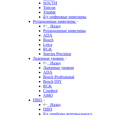
SOUTH
Topcon
Trimble
Б/у цифровые нивелиры
Ротационные нивелиры
Назад
Ротационные нивелиры
ADA
Bosch
Leica
RGK
Spectra Precision
Лазерные уровни
Назад
Лазерные уровни
ADA
Bosch Professional
Bosch DIY
RGK
Condtrol
AMO
ПВП
Назад
ПВП
Б/у приборы вертикального