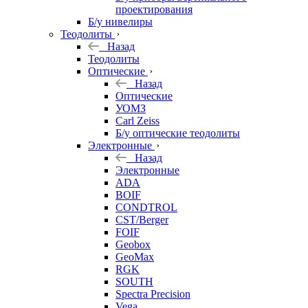
проектирования
Б/у нивелиры
Теодолиты
Назад
Теодолиты
Оптические
Назад
Оптические
УОМЗ
Carl Zeiss
Б/у оптические теодолиты
Электронные
Назад
Электронные
ADA
BOIF
CONDTROL
CST/Berger
FOIF
Geobox
GeoMax
RGK
SOUTH
Spectra Precision
Vega