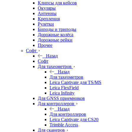
Клипсы для кейсов
Окуляры
Антенны
Крепления
Рулетки
Биподы и триподы
Дорожные колёса
Дорожные рейки
Прочее
Софт
Назад
Софт
Для тахеометров
Назад
Для тахеометров
Leica Captivate для TS/MS
Leica FlexField
Leica Infinity
Для GNSS приемников
Для контроллеров
Назад
Для контроллеров
Leica Captivate для CS20
Trimble Access
Для сканеров