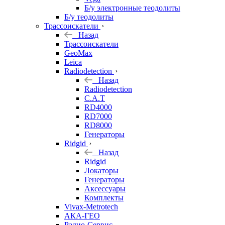
Б/у электронные теодолиты
Б/у теодолиты
Трассоискатели
Назад
Трассоискатели
GeoMax
Leica
Radiodetection
Назад
Radiodetection
C.A.T
RD4000
RD7000
RD8000
Генераторы
Ridgid
Назад
Ridgid
Локаторы
Генераторы
Аксессуары
Комплекты
Vivax-Metrotech
АКА-ГЕО
Радио-Сервис