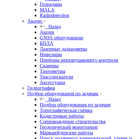
Георадары
MALA
Radiodetection
Акции
Назад
Акции
GNSS оборудование
БПЛА
Лазерные дальномеры
Нивелиры
Приборы неразрушающего контроля
Сканеры
Тахеометры
Трассоискатели
Аксессуары
Гидрография
Подбор оборудования по задачам
Назад
Подбор оборудования по задачам
Топографическая съёмка
Кадастровые работы
Сопровождение строительства
Геодезический мониторинг
Маркшейдерские работы
Поиск подземных коммуникаций, утечек и