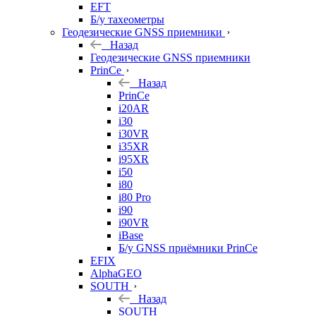
EFT
Б/у тахеометры
Геодезические GNSS приемники
Назад
Геодезические GNSS приемники
PrinCe
Назад
PrinCe
i20AR
i30
i30VR
i35XR
i95XR
i50
i80
i80 Pro
i90
i90VR
iBase
Б/у GNSS приёмники PrinCe
EFIX
AlphaGEO
SOUTH
Назад
SOUTH