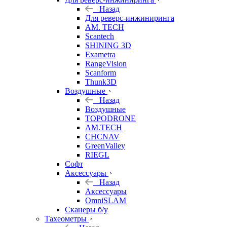
Назад
Для реверс-инжиниринга
AM. TECH
Scantech
SHINING 3D
Exametra
RangeVision
Scanform
Thunk3D
Воздушные
Назад
Воздушные
TOPODRONE
AM.TECH
CHCNAV
GreenValley
RIEGL
Софт
Аксессуары
Назад
Аксессуары
OmniSLAM
Сканеры б/у
Тахеометры