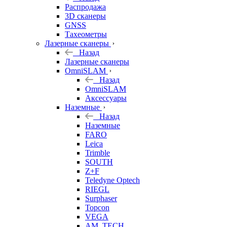
б/у
Распродажа
3D сканеры
GNSS
Тахеометры
Лазерные сканеры
Назад
Лазерные сканеры
OmniSLAM
Назад
OmniSLAM
Аксессуары
Наземные
Назад
Наземные
FARO
Leica
Trimble
SOUTH
Z+F
Teledyne Optech
RIEGL
Surphaser
Topcon
VEGA
AM. TECH