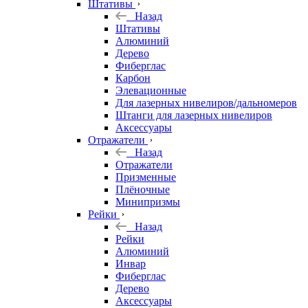
Штативы
Назад
Штативы
Алюминий
Дерево
Фиберглас
Карбон
Элевационные
Для лазерных нивелиров/дальномеров
Штанги для лазерных нивелиров
Аксессуары
Отражатели
Назад
Отражатели
Призменные
Плёночные
Минипризмы
Рейки
Назад
Рейки
Алюминий
Инвар
Фиберглас
Дерево
Аксессуары