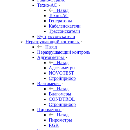
Техно-АС
Назад
Техно-АС
Генераторы
Кабелеискатели
Трассоискатели
Б/у трассоискатели
Неразрушающий контроль
Назад
Неразрушающий контроль
Адгезиметры
Назад
Адгезиметры
NOVOTEST
Стройприбор
Влагомеры
Назад
Влагомеры
CONDTROL
Стройприбор
Пирометры
Назад
Пирометры
RGK