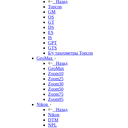
Назад
Topcon
GM
OS
GT
DS
ES
IS
GPT
GTS
Б/у тахеометры Topcon
GeoMax
Назад
GeoMax
Zoom10
Zoom25
Zoom30
Zoom50
Zoom75
Zoom95
Nikon
Назад
Nikon
DTM
NPL