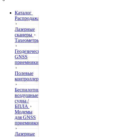
Каталог
Распродажа
Лазерные
сканеры
Тахеометры
Геодезические
GNSS
приемники
Полевые
контроллеры
Беспилотные
воздушные
судна /
БПЛА
Модемы
для GNSS
приемников
Лазерные