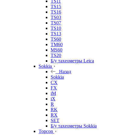
TS11
TS15
TS16
TS03
TS07
TS10
TS13
TS60
TM60
MS60
TS20
Б/у тахеометры Leica
Sokkia
Назад
Sokkia
CX
FX
iM
iX
R
RK
RX
SET
Б/у тахеометры Sokkia
Topcon