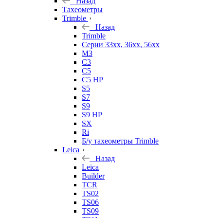
Назад
Тахеометры
Trimble
Назад
Trimble
Серии 33xx, 36xx, 56xx
M3
C3
C5
C5 HP
S5
S7
S9
S9 HP
SX
Ri
Б/у тахеометры Trimble
Leica
Назад
Leica
Builder
TCR
TS02
TS06
TS09