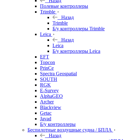
Назад
Полевые контроллеры
Trimble
Назад
Trimble
Б/у контроллеры Trimble
Leica
Назад
Leica
Б/у контроллеры Leica
EFT
Topcon
PrinCe
Spectra Geospatial
SOUTH
RGK
E-Survey
AlphaGEO
Archer
Blackview
Getac
Javad
Б/у контроллеры
Беспилотные воздушные судна / БПЛА
Назад