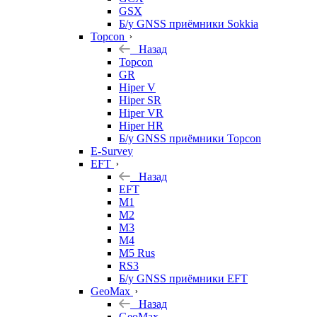
GSX
Б/у GNSS приёмники Sokkia
Topcon
Назад
Topcon
GR
Hiper V
Hiper SR
Hiper VR
Hiper HR
Б/у GNSS приёмники Topcon
E-Survey
EFT
Назад
EFT
M1
M2
M3
M4
M5 Rus
RS3
Б/у GNSS приёмники EFT
GeoMax
Назад
GeoMax