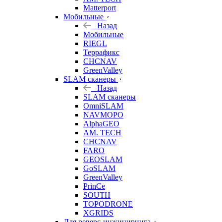
Matterport
Мобильные
Назад
Мобильные
RIEGL
Террафикс
CHCNAV
GreenValley
SLAM сканеры
Назад
SLAM сканеры
OmniSLAM
NAVMOPO
AlphaGEO
AM. TECH
CHCNAV
FARO
GEOSLAM
GoSLAM
GreenValley
PrinCe
SOUTH
TOPODRONE
XGRIDS
Для реверс-инжиниринга