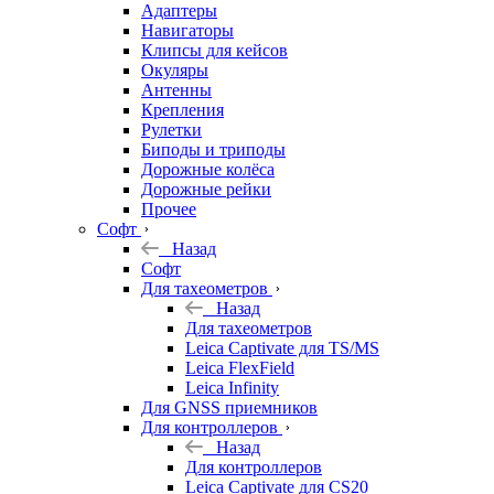
Адаптеры
Навигаторы
Клипсы для кейсов
Окуляры
Антенны
Крепления
Рулетки
Биподы и триподы
Дорожные колёса
Дорожные рейки
Прочее
Софт
Назад
Софт
Для тахеометров
Назад
Для тахеометров
Leica Captivate для TS/MS
Leica FlexField
Leica Infinity
Для GNSS приемников
Для контроллеров
Назад
Для контроллеров
Leica Captivate для CS20