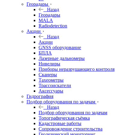
Георадары
Назад
Георадары
MALA
Radiodetection
Акции
Назад
Акции
GNSS оборудование
БПЛА
Лазерные дальномеры
Нивелиры
Приборы неразрушающего контроля
Сканеры
Тахеометры
Трассоискатели
Аксессуары
Гидрография
Подбор оборудования по задачам
Назад
Подбор оборудования по задачам
Топографическая съёмка
Кадастровые работы
Сопровождение строительства
Геодезический мониторинг