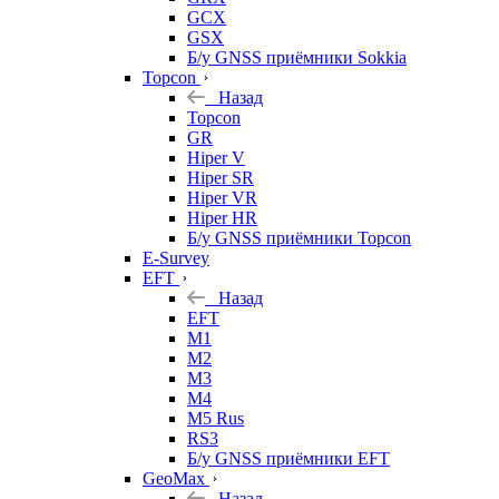
GCX
GSX
Б/у GNSS приёмники Sokkia
Topcon
Назад
Topcon
GR
Hiper V
Hiper SR
Hiper VR
Hiper HR
Б/у GNSS приёмники Topcon
E-Survey
EFT
Назад
EFT
M1
M2
M3
M4
M5 Rus
RS3
Б/у GNSS приёмники EFT
GeoMax
Назад