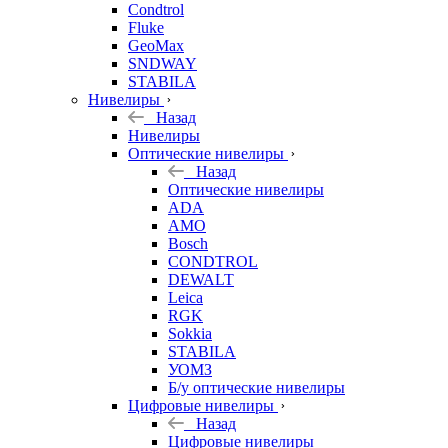
Condtrol
Fluke
GeoMax
SNDWAY
STABILA
Нивелиры
Назад
Нивелиры
Оптические нивелиры
Назад
Оптические нивелиры
ADA
AMO
Bosch
CONDTROL
DEWALT
Leica
RGK
Sokkia
STABILA
УОМЗ
Б/у оптические нивелиры
Цифровые нивелиры
Назад
Цифровые нивелиры