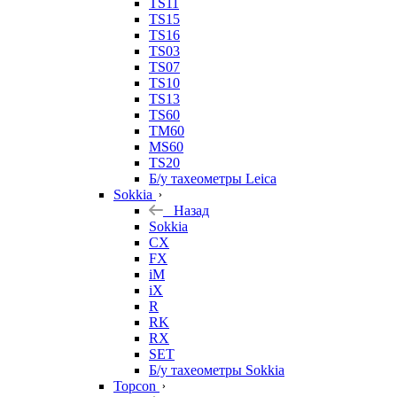
TS11
TS15
TS16
TS03
TS07
TS10
TS13
TS60
TM60
MS60
TS20
Б/у тахеометры Leica
Sokkia
Назад
Sokkia
CX
FX
iM
iX
R
RK
RX
SET
Б/у тахеометры Sokkia
Topcon