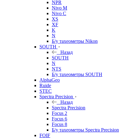
NPR
Nivo M
Nivo C
XS
XF
K
N
Б/у тахеометры Nikon
SOUTH
Назад
SOUTH
N
NTS
Б/у тахеометры SOUTH
AlphaGeo
Ruide
STEC
Spectra Precision
Назад
Spectra Precision
Focus 2
Focus 6
Focus 8
Б/у тахеометры Spectra Precision
FOIF