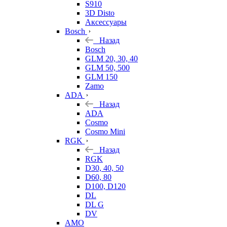
S910
3D Disto
Аксессуары
Bosch
Назад
Bosch
GLM 20, 30, 40
GLM 50, 500
GLM 150
Zamo
ADA
Назад
ADA
Cosmo
Cosmo Mini
RGK
Назад
RGK
D30, 40, 50
D60, 80
D100, D120
DL
DL G
DV
AMO