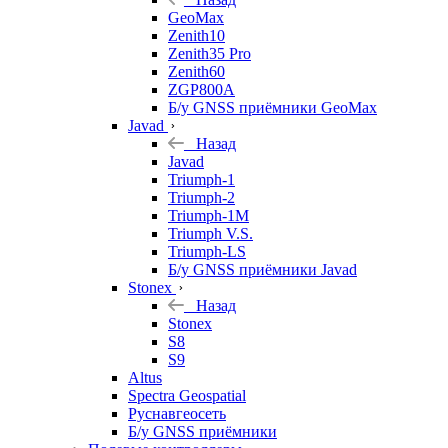
GeoMax
Zenith10
Zenith35 Pro
Zenith60
ZGP800A
Б/у GNSS приёмники GeoMax
Javad
Назад
Javad
Triumph-1
Triumph-2
Triumph-1M
Triumph V.S.
Triumph-LS
Б/у GNSS приёмники Javad
Stonex
Назад
Stonex
S8
S9
Altus
Spectra Geospatial
Руснавгеосеть
Б/у GNSS приёмники