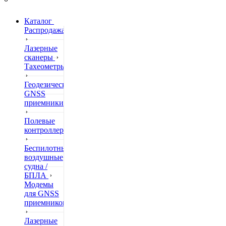
Каталог
Распродажа
Лазерные
сканеры
Тахеометры
Геодезические
GNSS
приемники
Полевые
контроллеры
Беспилотные
воздушные
судна /
БПЛА
Модемы
для GNSS
приемников
Лазерные