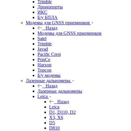
Trimble
Дронопорты
ИКС
Б/у БПЛА
Модемы для GNSS приемников
Назад
Модемы для GNSS приемников
Satel
Trimble
Javad
Pacific Crest
PrinCe
Harxon
Topcon
Б/у модемы
Лазерные дальномеры
Назад
Лазерные дальномеры
Leica
Назад
Leica
D1, D110, D2
X3, X6
D5
D810