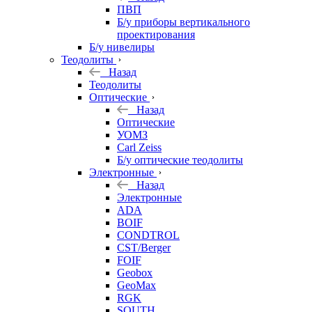
ПВП
Б/у приборы вертикального
проектирования
Б/у нивелиры
Теодолиты
Назад
Теодолиты
Оптические
Назад
Оптические
УОМЗ
Carl Zeiss
Б/у оптические теодолиты
Электронные
Назад
Электронные
ADA
BOIF
CONDTROL
CST/Berger
FOIF
Geobox
GeoMax
RGK
SOUTH