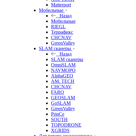
Matterport
Мобильные
Назад
Мобильные
RIEGL
Террафикс
CHCNAV
GreenValley
SLAM сканеры
Назад
SLAM сканеры
OmniSLAM
NAVMOPO
AlphaGEO
AM. TECH
CHCNAV
FARO
GEOSLAM
GoSLAM
GreenValley
PrinCe
SOUTH
TOPODRONE
XGRIDS
Для реверс-инжиниринга