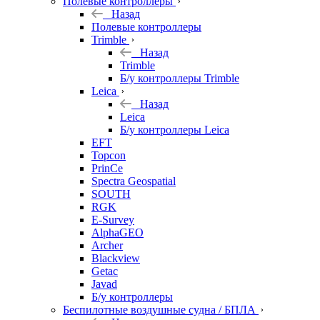
Полевые контроллеры
Назад
Полевые контроллеры
Trimble
Назад
Trimble
Б/у контроллеры Trimble
Leica
Назад
Leica
Б/у контроллеры Leica
EFT
Topcon
PrinCe
Spectra Geospatial
SOUTH
RGK
E-Survey
AlphaGEO
Archer
Blackview
Getac
Javad
Б/у контроллеры
Беспилотные воздушные судна / БПЛА