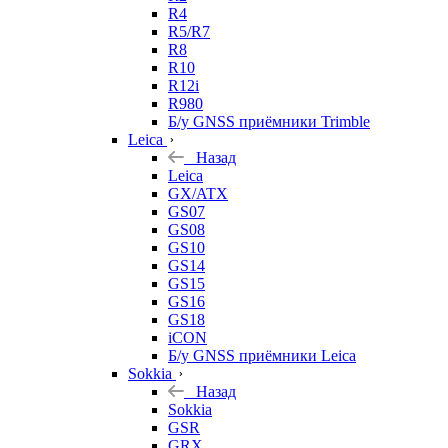
R4
R5/R7
R8
R10
R12i
R980
Б/у GNSS приёмники Trimble
Leica
Назад
Leica
GX/ATX
GS07
GS08
GS10
GS14
GS15
GS16
GS18
iCON
Б/у GNSS приёмники Leica
Sokkia
Назад
Sokkia
GSR
GRX