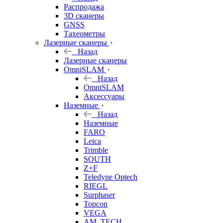
б/у
Распродажа
3D сканеры
GNSS
Тахеометры
Лазерные сканеры
Назад
Лазерные сканеры
OmniSLAM
Назад
OmniSLAM
Аксессуары
Наземные
Назад
Наземные
FARO
Leica
Trimble
SOUTH
Z+F
Teledyne Optech
RIEGL
Surphaser
Topcon
VEGA
AM. TECH