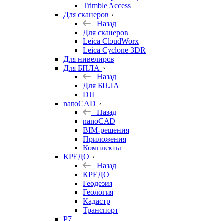
Trimble Access
Для сканеров
Назад
Для сканеров
Leica CloudWorx
Leica Cyclone 3DR
Для нивелиров
Для БПЛА
Назад
Для БПЛА
DJI
nanoCAD
Назад
nanoCAD
BIM-решения
Приложения
Комплекты
КРЕДО
Назад
КРЕДО
Геодезия
Геология
Кадастр
Транспорт
Р7