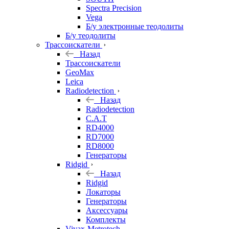
Spectra Precision
Vega
Б/у электронные теодолиты
Б/у теодолиты
Трассоискатели
Назад
Трассоискатели
GeoMax
Leica
Radiodetection
Назад
Radiodetection
C.A.T
RD4000
RD7000
RD8000
Генераторы
Ridgid
Назад
Ridgid
Локаторы
Генераторы
Аксессуары
Комплекты
Vivax-Metrotech