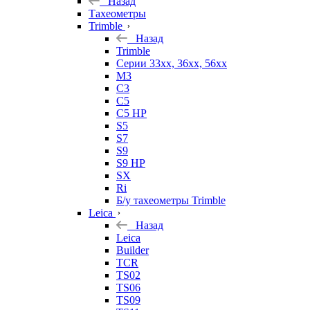
Назад
Тахеометры
Trimble
Назад
Trimble
Серии 33xx, 36xx, 56xx
M3
C3
C5
C5 HP
S5
S7
S9
S9 HP
SX
Ri
Б/у тахеометры Trimble
Leica
Назад
Leica
Builder
TCR
TS02
TS06
TS09