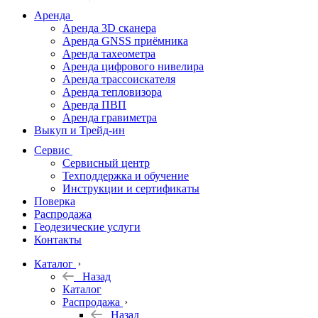
дальномеры
Аренда
Аренда 3D сканера
Нивелиры
Аренда GNSS приёмника
Аренда тахеометра
Теодолиты
Аренда цифрового нивелира
Аренда трассоискателя
Трассоискатели
Аренда тепловизора
Аренда ПВП
Неразрушающий
Аренда гравиметра
контроль
Выкуп и Трейд-ин
Аксессуары
Сервис
Софт
Сервисный центр
Георадары
Техподдержка и обучение
Инструкции и сертификаты
Акции
Поверка
Гидрография
Распродажа
Геодезические услуги
Подбор
Контакты
оборудования
по задачам
Каталог
Назад
Архив
Каталог
Геодезическое
Распродажа
оборудование
Назад