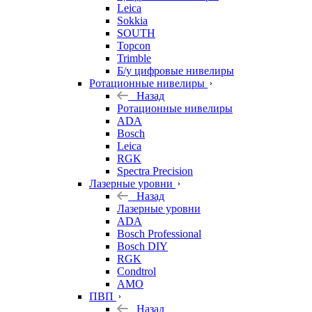
Leica
Sokkia
SOUTH
Topcon
Trimble
Б/у цифровые нивелиры
Ротационные нивелиры
Назад
Ротационные нивелиры
ADA
Bosch
Leica
RGK
Spectra Precision
Лазерные уровни
Назад
Лазерные уровни
ADA
Bosch Professional
Bosch DIY
RGK
Condtrol
AMO
ПВП
Назад