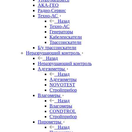
АКА-ГЕО
Радио-Сервис
Техно-АС
Назад
Техно-АС
Генераторы
Кабелеискатели
Трассоискатели
Б/у трассоискатели
Неразрушающий контроль
Назад
Неразрушающий контроль
Адгезиметры
Назад
Адгезиметры
NOVOTEST
Стройприбор
Влагомеры
Назад
Влагомеры
CONDTROL
Стройприбор
Пирометры
Назад