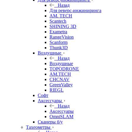
Назад
Для реверс-инжиниринга
AM. TECH
Scantech
SHINING 3D
Exametra
RangeVision
Scanform
Thunk3D
Воздушные
Назад
Воздушные
TOPODRONE
AM.TECH
CHCNAV
GreenValley
RIEGL
Софт
Аксессуары
Назад
Аксессуары
OmniSLAM
Сканеры б/у
Тахеометры