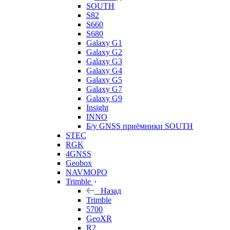
SOUTH
S82
S660
S680
Galaxy G1
Galaxy G2
Galaxy G3
Galaxy G4
Galaxy G5
Galaxy G7
Galaxy G9
Insight
INNO
Б/у GNSS приёмники SOUTH
STEC
RGK
4GNSS
Geobox
NAVMOPO
Trimble
Назад
Trimble
5700
GeoXR
R2