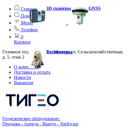
3D сканеры
GNSS
Главная
Поиск
Меню
Телефон
0
Корзина
Головное подразделение: Москва, ул. Сельскохозяйственная,
Тахеометры
д. 5, этаж 2
О компании
Доставка и оплата
Новости
Вакансии
Геодезическое оборудование.
Продажа - Аренда - Выкуп - Трейд-ин