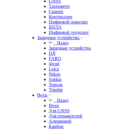
GNSS
Тахеометр
Сканер
Контроллер
Цифровой нивелир
БПЛА
Цифровой теодолит
Зарядные устройства
Назад
Зарядные устройства
DJI
FARO
Javad
Leica
Nikon
Sokkia
Topcon
Trimble
Вехи
Назад
Вехи
Для GNSS
Для отражателей
Алюминий
Карбон