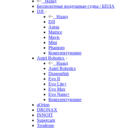
Назад
Беспилотные воздушные судна / БПЛА
DJI
Назад
DJI
Agras
Matrice
Mavic
Mini
Phantom
Комплектующие
Autel Robotics
Назад
Autel Robotics
Dragonfish
Evo II
Evo Lite+
Evo Max
Evo Nano+
Комплектующие
aOrion
DRONAX
INNOIT
Supercam
Teodrone