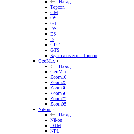
Назад
Topcon
GM
OS
GT
DS
ES
IS
GPT
GTS
Б/у тахеометры Topcon
GeoMax
Назад
GeoMax
Zoom10
Zoom25
Zoom30
Zoom50
Zoom75
Zoom95
Nikon
Назад
Nikon
DTM
NPL