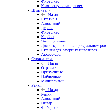
Фиберглас
Комплектующие для вех
Штативы
Назад
Штативы
Алюминий
Дерево
Фиберглас
Карбон
Элевационные
Для лазерных нивелиров/дальномеров
Штанги для лазерных нивелиров
Аксессуары
Отражатели
Назад
Отражатели
Призменные
Плёночные
Минипризмы
Рейки
Назад
Рейки
Алюминий
Инвар
Фиберглас