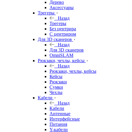
Дерево
Аксессуары
Трегеры
Назад
Трегеры
Без центрира
С центриром
Для 3D сканеров
Назад
Для 3D сканеров
OmniSLAM
Рюкзаки, чехлы, кейсы
Назад
Рюкзаки, чехлы, кейсы
Кейсы
Рюкзаки
Сумки
Чехлы
Кабели
Назад
Кабели
Антенные
Интерфейсные
Питания
Y-кабели