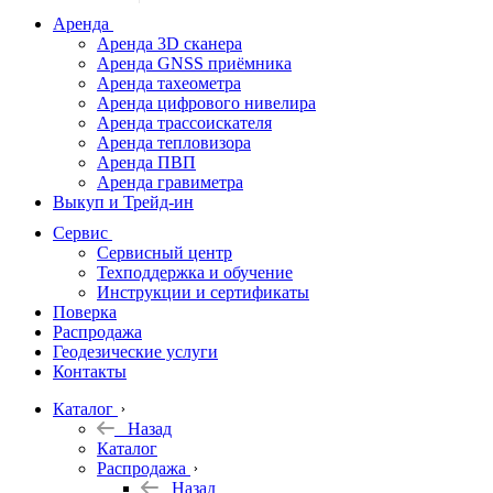
дальномеры
Аренда
Аренда 3D сканера
Нивелиры
Аренда GNSS приёмника
Аренда тахеометра
Теодолиты
Аренда цифрового нивелира
Аренда трассоискателя
Трассоискатели
Аренда тепловизора
Аренда ПВП
Неразрушающий
Аренда гравиметра
контроль
Выкуп и Трейд-ин
Аксессуары
Сервис
Софт
Сервисный центр
Георадары
Техподдержка и обучение
Инструкции и сертификаты
Акции
Поверка
Гидрография
Распродажа
Геодезические услуги
Подбор
Контакты
оборудования
по задачам
Каталог
Назад
Архив
Каталог
Геодезическое
Распродажа
оборудование
Назад