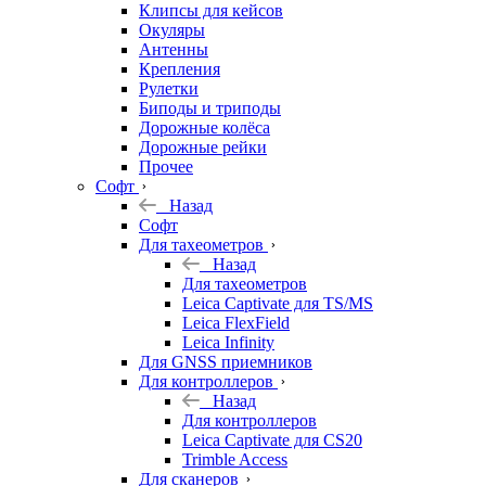
Клипсы для кейсов
Окуляры
Антенны
Крепления
Рулетки
Биподы и триподы
Дорожные колёса
Дорожные рейки
Прочее
Софт
Назад
Софт
Для тахеометров
Назад
Для тахеометров
Leica Captivate для TS/MS
Leica FlexField
Leica Infinity
Для GNSS приемников
Для контроллеров
Назад
Для контроллеров
Leica Captivate для CS20
Trimble Access
Для сканеров