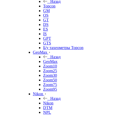
Назад
Topcon
GM
OS
GT
DS
ES
IS
GPT
GTS
Б/у тахеометры Topcon
GeoMax
Назад
GeoMax
Zoom10
Zoom25
Zoom30
Zoom50
Zoom75
Zoom95
Nikon
Назад
Nikon
DTM
NPL