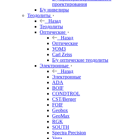
проектирования
Б/у нивелиры
Теодолиты
Назад
Теодолиты
Оптические
Назад
Оптические
УОМЗ
Carl Zeiss
Б/у оптические теодолиты
Электронные
Назад
Электронные
ADA
BOIF
CONDTROL
CST/Berger
FOIF
Geobox
GeoMax
RGK
SOUTH
Spectra Precision
Vega