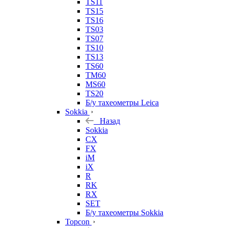
TS11
TS15
TS16
TS03
TS07
TS10
TS13
TS60
TM60
MS60
TS20
Б/у тахеометры Leica
Sokkia
Назад
Sokkia
CX
FX
iM
iX
R
RK
RX
SET
Б/у тахеометры Sokkia
Topcon