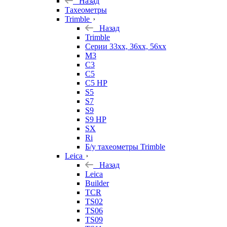
Назад
Тахеометры
Trimble
Назад
Trimble
Серии 33xx, 36xx, 56xx
M3
C3
C5
C5 HP
S5
S7
S9
S9 HP
SX
Ri
Б/у тахеометры Trimble
Leica
Назад
Leica
Builder
TCR
TS02
TS06
TS09