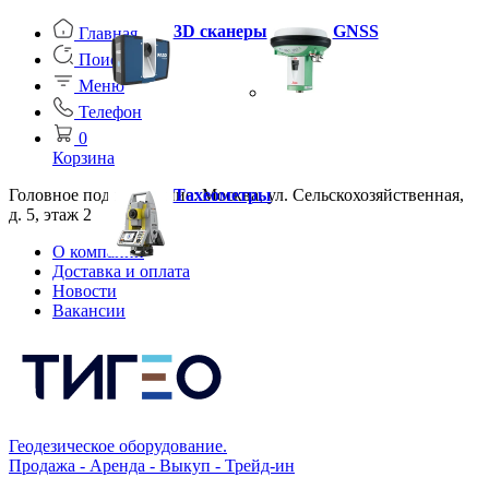
3D сканеры
GNSS
Главная
Поиск
Меню
Телефон
0
Корзина
Головное подразделение: Москва, ул. Сельскохозяйственная,
Тахеометры
д. 5, этаж 2
О компании
Доставка и оплата
Новости
Вакансии
Геодезическое оборудование.
Продажа - Аренда - Выкуп - Трейд-ин