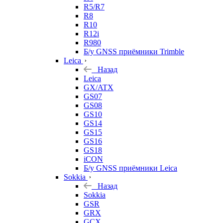
R5/R7
R8
R10
R12i
R980
Б/у GNSS приёмники Trimble
Leica
Назад
Leica
GX/ATX
GS07
GS08
GS10
GS14
GS15
GS16
GS18
iCON
Б/у GNSS приёмники Leica
Sokkia
Назад
Sokkia
GSR
GRX
GCX