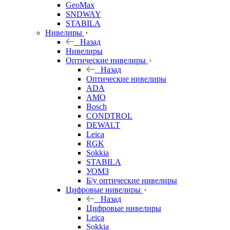
GeoMax
SNDWAY
STABILA
Нивелиры
Назад
Нивелиры
Оптические нивелиры
Назад
Оптические нивелиры
ADA
AMO
Bosch
CONDTROL
DEWALT
Leica
RGK
Sokkia
STABILA
УОМЗ
Б/у оптические нивелиры
Цифровые нивелиры
Назад
Цифровые нивелиры
Leica
Sokkia