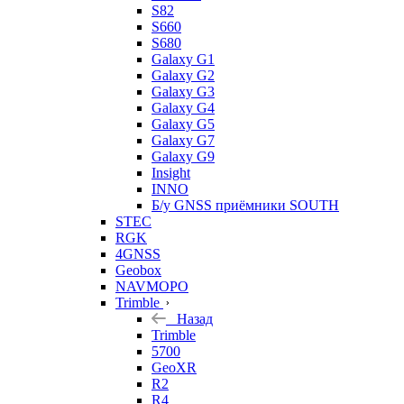
S82
S660
S680
Galaxy G1
Galaxy G2
Galaxy G3
Galaxy G4
Galaxy G5
Galaxy G7
Galaxy G9
Insight
INNO
Б/у GNSS приёмники SOUTH
STEC
RGK
4GNSS
Geobox
NAVMOPO
Trimble
Назад
Trimble
5700
GeoXR
R2
R4