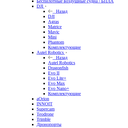
Беспилотные воздушные судна / БПЛА
DJI
Назад
DJI
Agras
Matrice
Mavic
Mini
Phantom
Комплектующие
Autel Robotics
Назад
Autel Robotics
Dragonfish
Evo II
Evo Lite+
Evo Max
Evo Nano+
Комплектующие
aOrion
INNOIT
Supercam
Teodrone
Trimble
Дронопорты