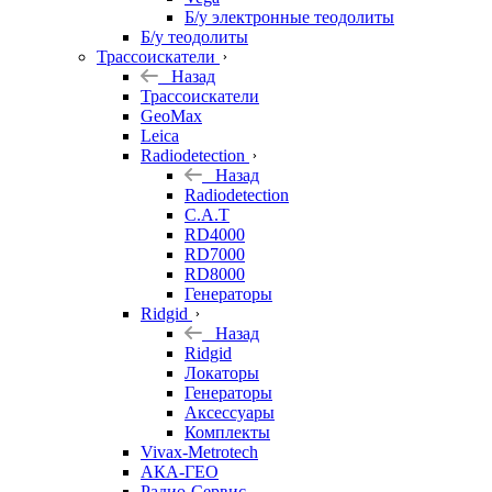
Б/у электронные теодолиты
Б/у теодолиты
Трассоискатели
Назад
Трассоискатели
GeoMax
Leica
Radiodetection
Назад
Radiodetection
C.A.T
RD4000
RD7000
RD8000
Генераторы
Ridgid
Назад
Ridgid
Локаторы
Генераторы
Аксессуары
Комплекты
Vivax-Metrotech
АКА-ГЕО
Радио-Сервис