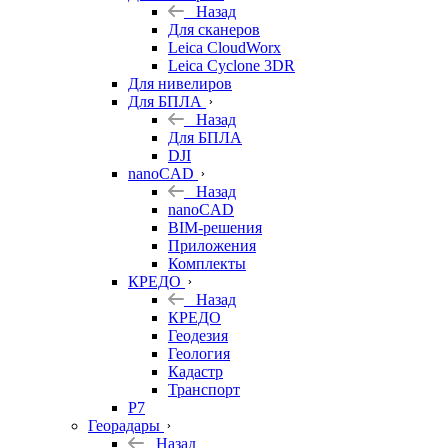
Назад
Для сканеров
Leica CloudWorx
Leica Cyclone 3DR
Для нивелиров
Для БПЛА
Назад
Для БПЛА
DJI
nanoCAD
Назад
nanoCAD
BIM-решения
Приложения
Комплекты
КРЕДО
Назад
КРЕДО
Геодезия
Геология
Кадастр
Транспорт
Р7
Георадары
Назад