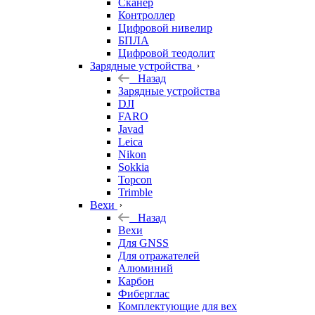
Сканер
Контроллер
Цифровой нивелир
БПЛА
Цифровой теодолит
Зарядные устройства
Назад
Зарядные устройства
DJI
FARO
Javad
Leica
Nikon
Sokkia
Topcon
Trimble
Вехи
Назад
Вехи
Для GNSS
Для отражателей
Алюминий
Карбон
Фиберглас
Комплектующие для вех