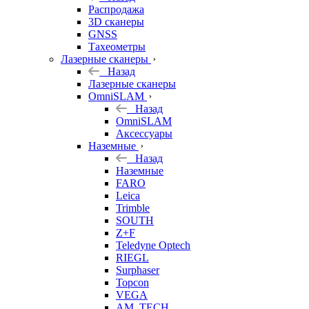
б/у
Распродажа
3D сканеры
GNSS
Тахеометры
Лазерные сканеры
Назад
Лазерные сканеры
OmniSLAM
Назад
OmniSLAM
Аксессуары
Наземные
Назад
Наземные
FARO
Leica
Trimble
SOUTH
Z+F
Teledyne Optech
RIEGL
Surphaser
Topcon
VEGA
AM. TECH