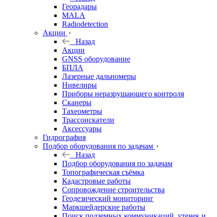
Георадары
MALA
Radiodetection
Акции
Назад
Акции
GNSS оборудование
БПЛА
Лазерные дальномеры
Нивелиры
Приборы неразрушающего контроля
Сканеры
Тахеометры
Трассоискатели
Аксессуары
Гидрография
Подбор оборудования по задачам
Назад
Подбор оборудования по задачам
Топографическая съёмка
Кадастровые работы
Сопровождение строительства
Геодезический мониторинг
Маркшейдерские работы
Поиск подземных коммуникаций, утечек и