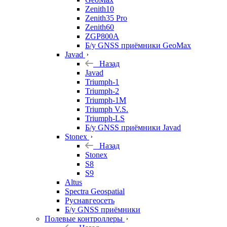
Zenith10
Zenith35 Pro
Zenith60
ZGP800A
Б/у GNSS приёмники GeoMax
Javad
Назад
Javad
Triumph-1
Triumph-2
Triumph-1M
Triumph V.S.
Triumph-LS
Б/у GNSS приёмники Javad
Stonex
Назад
Stonex
S8
S9
Altus
Spectra Geospatial
Руснавгеосеть
Б/у GNSS приёмники
Полевые контроллеры