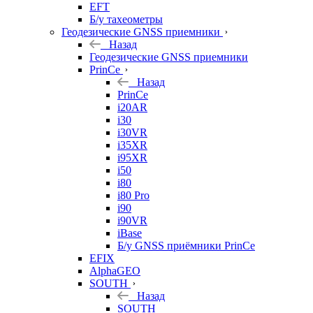
EFT
Б/у тахеометры
Геодезические GNSS приемники
Назад
Геодезические GNSS приемники
PrinCe
Назад
PrinCe
i20AR
i30
i30VR
i35XR
i95XR
i50
i80
i80 Pro
i90
i90VR
iBase
Б/у GNSS приёмники PrinCe
EFIX
AlphaGEO
SOUTH
Назад
SOUTH