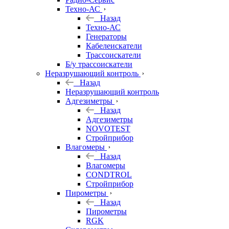
Техно-АС
Назад
Техно-АС
Генераторы
Кабелеискатели
Трассоискатели
Б/у трассоискатели
Неразрушающий контроль
Назад
Неразрушающий контроль
Адгезиметры
Назад
Адгезиметры
NOVOTEST
Стройприбор
Влагомеры
Назад
Влагомеры
CONDTROL
Стройприбор
Пирометры
Назад
Пирометры
RGK