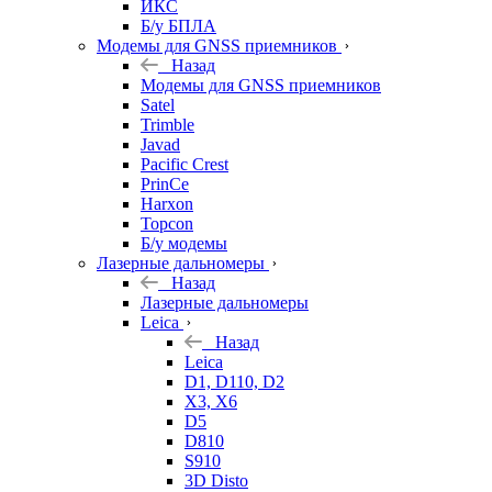
ИКС
Б/у БПЛА
Модемы для GNSS приемников
Назад
Модемы для GNSS приемников
Satel
Trimble
Javad
Pacific Crest
PrinCe
Harxon
Topcon
Б/у модемы
Лазерные дальномеры
Назад
Лазерные дальномеры
Leica
Назад
Leica
D1, D110, D2
X3, X6
D5
D810
S910
3D Disto