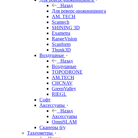
Назад
Для реверс-инжиниринга
AM. TECH
Scantech
SHINING 3D
Exametra
RangeVision
Scanform
Thunk3D
Воздушные
Назад
Воздушные
TOPODRONE
AM.TECH
CHCNAV
GreenValley
RIEGL
Софт
Аксессуары
Назад
Аксессуары
OmniSLAM
Сканеры б/у
Тахеометры