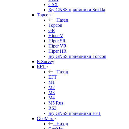
GSX
Б/у GNSS приёмники Sokkia
Topcon
Назад
Topcon
GR
Hiper V
Hiper SR
Hiper VR
Hiper HR
Б/у GNSS приёмники Topcon
E-Survey
EFT
Назад
EFT
M1
M2
M3
M4
M5 Rus
RS3
Б/у GNSS приёмники EFT
GeoMax
Назад
GeoMax