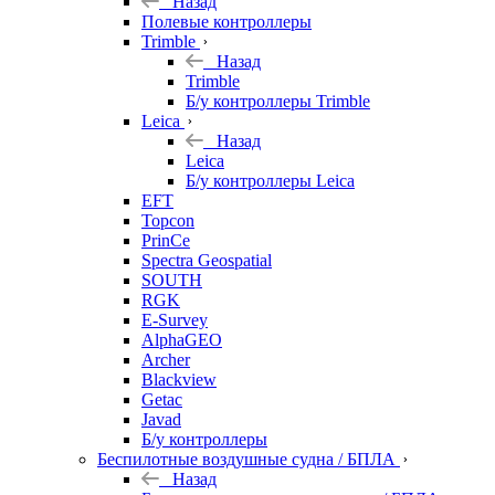
Назад
Полевые контроллеры
Trimble
Назад
Trimble
Б/у контроллеры Trimble
Leica
Назад
Leica
Б/у контроллеры Leica
EFT
Topcon
PrinCe
Spectra Geospatial
SOUTH
RGK
E-Survey
AlphaGEO
Archer
Blackview
Getac
Javad
Б/у контроллеры
Беспилотные воздушные судна / БПЛА
Назад