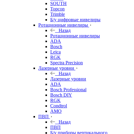
SOUTH
Topcon
Trimble
Б/у цифровые нивелиры
Ротационные нивелиры
Назад
Ротационные нивелиры
ADA
Bosch
Leica
RGK
Spectra Precision
Лазерные уровни
Назад
Лазерные уровни
ADA
Bosch Professional
Bosch DIY
RGK
Condtrol
AMO
ПВП
Назад
ПВП
Б/у приборы вертикального