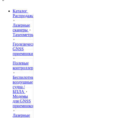
Каталог
Распродажа
Лазерные
сканеры
Тахеометры
Геодезические
GNSS
приемники
Полевые
контроллеры
Беспилотные
воздушные
судна /
БПЛА
Модемы
для GNSS
приемников
Лазерные