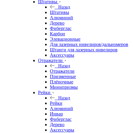
Штативы
Назад
Штативы
Алюминий
Дерево
Фиберглас
Карбон
Элевационные
Для лазерных нивелиров/дальномеров
Штанги для лазерных нивелиров
Аксессуары
Отражатели
Назад
Отражатели
Призменные
Плёночные
Минипризмы
Рейки
Назад
Рейки
Алюминий
Инвар
Фиберглас
Дерево
Аксессуары