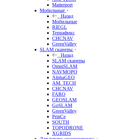
Matterport
Мобильные
Назад
Мобильные
RIEGL
Террафикс
CHCNAV
GreenValley
SLAM сканеры
Назад
SLAM сканеры
OmniSLAM
NAVMOPO
AlphaGEO
AM. TECH
CHCNAV
FARO
GEOSLAM
GoSLAM
GreenValley
PrinCe
SOUTH
TOPODRONE
XGRIDS
Для реверс-инжиниринга