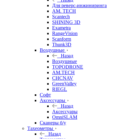
Для реверс-инжиниринга
AM. TECH
Scantech
SHINING 3D
Exametra
RangeVision
Scanform
Thunk3D
Воздушные
Назад
Воздушные
TOPODRONE
AM.TECH
CHCNAV
GreenValley
RIEGL
Софт
Аксессуары
Назад
Аксессуары
OmniSLAM
Сканеры б/у
Тахеометры
Назад