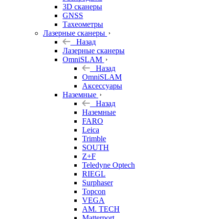
3D сканеры
GNSS
Тахеометры
Лазерные сканеры
Назад
Лазерные сканеры
OmniSLAM
Назад
OmniSLAM
Аксессуары
Наземные
Назад
Наземные
FARO
Leica
Trimble
SOUTH
Z+F
Teledyne Optech
RIEGL
Surphaser
Topcon
VEGA
AM. TECH
Matterport