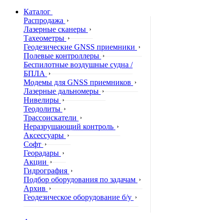
Каталог
Распродажа
Лазерные сканеры
Тахеометры
Геодезические GNSS приемники
Полевые контроллеры
Беспилотные воздушные судна /
БПЛА
Модемы для GNSS приемников
Лазерные дальномеры
Нивелиры
Теодолиты
Трассоискатели
Неразрушающий контроль
Аксессуары
Софт
Георадары
Акции
Гидрография
Подбор оборудования по задачам
Архив
Геодезическое оборудование б/у