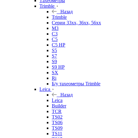
Тахеометры
Trimble
Назад
Trimble
Серии 33xx, 36xx, 56xx
M3
C3
C5
C5 HP
S5
S7
S9
S9 HP
SX
Ri
Б/у тахеометры Trimble
Leica
Назад
Leica
Builder
TCR
TS02
TS06
TS09
TS11