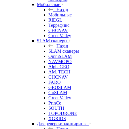
Мобильные
Назад
Мобильные
RIEGL
Террафикс
CHCNAV
GreenValley
SLAM сканеры
Назад
SLAM сканеры
OmniSLAM
NAVMOPO
AlphaGEO
AM. TECH
CHCNAV
FARO
GEOSLAM
GoSLAM
GreenValley
PrinCe
SOUTH
TOPODRONE
XGRIDS
Для реверс-инжиниринга
Назад