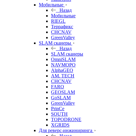
Мобильные
Назад
Мобильные
RIEGL
Террафикс
CHCNAV
GreenValley
SLAM сканеры
Назад
SLAM сканеры
OmniSLAM
NAVMOPO
AlphaGEO
AM. TECH
CHCNAV
FARO
GEOSLAM
GoSLAM
GreenValley
PrinCe
SOUTH
TOPODRONE
XGRIDS
Для реверс-инжиниринга
Назад