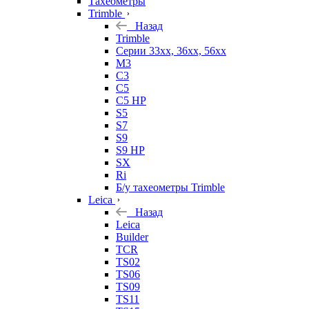
Тахеометры
Trimble
Назад
Trimble
Серии 33xx, 36xx, 56xx
M3
C3
C5
C5 HP
S5
S7
S9
S9 HP
SX
Ri
Б/у тахеометры Trimble
Leica
Назад
Leica
Builder
TCR
TS02
TS06
TS09
TS11