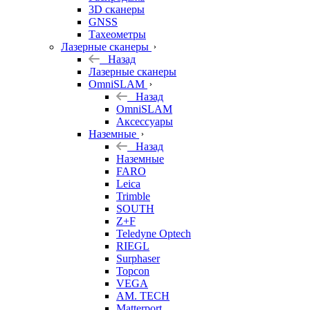
3D сканеры
GNSS
Тахеометры
Лазерные сканеры
Назад
Лазерные сканеры
OmniSLAM
Назад
OmniSLAM
Аксессуары
Наземные
Назад
Наземные
FARO
Leica
Trimble
SOUTH
Z+F
Teledyne Optech
RIEGL
Surphaser
Topcon
VEGA
AM. TECH
Matterport