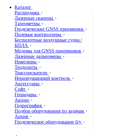
Каталог
Распродажа
Лазерные сканеры
Тахеометры
Геодезические GNSS приемники
Полевые контроллеры
Беспилотные воздушные судна /
БПЛА
Модемы для GNSS приемников
Лазерные дальномеры
Нивелиры
Теодолиты
Трассоискатели
Неразрушающий контроль
Аксессуары
Софт
Георадары
Акции
Гидрография
Подбор оборудования по задачам
Архив
Геодезическое оборудование б/у