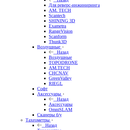
Для реверс-инжиниринга
AM. TECH
Scantech
SHINING 3D
Exametra
RangeVision
Scanform
Thunk3D
Воздушные
Назад
Воздушные
TOPODRONE
AM.TECH
CHCNAV
GreenValley
RIEGL
Софт
Аксессуары
Назад
Аксессуары
OmniSLAM
Сканеры б/у
Тахеометры
Назад