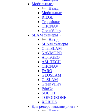
Мобильные
Назад
Мобильные
RIEGL
Террафикс
CHCNAV
GreenValley
SLAM сканеры
Назад
SLAM сканеры
OmniSLAM
NAVMOPO
AlphaGEO
AM. TECH
CHCNAV
FARO
GEOSLAM
GoSLAM
GreenValley
PrinCe
SOUTH
TOPODRONE
XGRIDS
Для реверс-инжиниринга
Назад