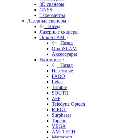
3D сканеры
GNSS
Тахеометры
Лазерные сканеры
Назад
Лазерные сканеры
OmniSLAM
Назад
OmniSLAM
Аксессуары
Наземные
Назад
Наземные
FARO
Leica
Trimble
SOUTH
Z+F
Teledyne Optech
RIEGL
Surphaser
Topcon
VEGA
AM. TECH
Matterport