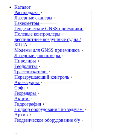
Каталог
Распродажа
Лазерные сканеры
Тахеометры
Геодезические GNSS приемники
Полевые контроллеры
Беспилотные воздушные судна /
БПЛА
Модемы для GNSS приемников
Лазерные дальномеры
Нивелиры
Теодолиты
Трассоискатели
Неразрушающий контроль
Аксессуары
Софт
Георадары
Акции
Гидрография
Подбор оборудования по задачам
Архив
Геодезическое оборудование б/у