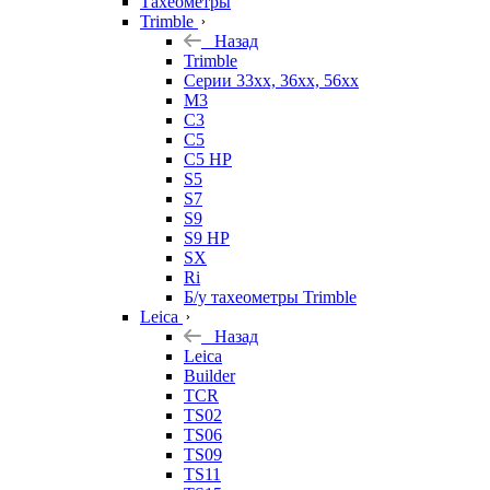
Тахеометры
Trimble
Назад
Trimble
Серии 33xx, 36xx, 56xx
M3
C3
C5
C5 HP
S5
S7
S9
S9 HP
SX
Ri
Б/у тахеометры Trimble
Leica
Назад
Leica
Builder
TCR
TS02
TS06
TS09
TS11