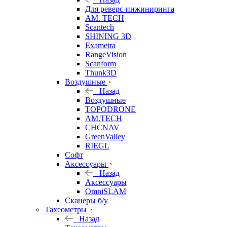
Для реверс-инжиниринга
AM. TECH
Scantech
SHINING 3D
Exametra
RangeVision
Scanform
Thunk3D
Воздушные
Назад
Воздушные
TOPODRONE
AM.TECH
CHCNAV
GreenValley
RIEGL
Софт
Аксессуары
Назад
Аксессуары
OmniSLAM
Сканеры б/у
Тахеометры
Назад