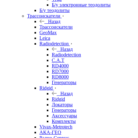
Б/у электронные теодолиты
Б/у теодолиты
Трассоискатели
Назад
Трассоискатели
GeoMax
Leica
Radiodetection
Назад
Radiodetection
C.A.T
RD4000
RD7000
RD8000
Генераторы
Ridgid
Назад
Ridgid
Локаторы
Генераторы
Аксессуары
Комплекты
Vivax-Metrotech
АКА-ГЕО
Радио-Сервис