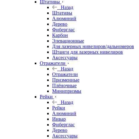
Штативы
Назад
Штативы
Алюминий
Дерево
Фиберглас
Карбон
Элевационные
Для лазерных нивелиров/дальномеров
Штанги для лазерных нивелиров
Аксессуары
Отражатели
Назад
Отражатели
Призменные
Плёночные
Минипризмы
Рейки
Назад
Рейки
Алюминий
Инвар
Фиберглас
Дерево
Аксессуары