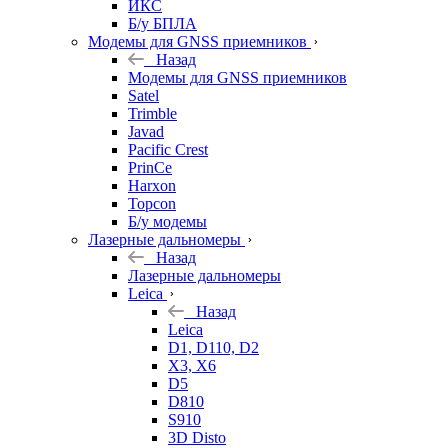
ИКС
Б/у БПЛА
Модемы для GNSS приемников
Назад
Модемы для GNSS приемников
Satel
Trimble
Javad
Pacific Crest
PrinCe
Harxon
Topcon
Б/у модемы
Лазерные дальномеры
Назад
Лазерные дальномеры
Leica
Назад
Leica
D1, D110, D2
X3, X6
D5
D810
S910
3D Disto