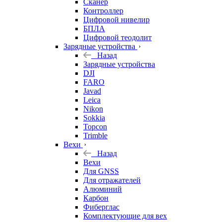
Сканер
Контроллер
Цифровой нивелир
БПЛА
Цифровой теодолит
Зарядные устройства
Назад
Зарядные устройства
DJI
FARO
Javad
Leica
Nikon
Sokkia
Topcon
Trimble
Вехи
Назад
Вехи
Для GNSS
Для отражателей
Алюминий
Карбон
Фиберглас
Комплектующие для вех