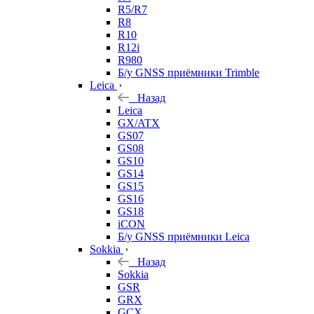
R5/R7
R8
R10
R12i
R980
Б/у GNSS приёмники Trimble
Leica
Назад
Leica
GX/ATX
GS07
GS08
GS10
GS14
GS15
GS16
GS18
iCON
Б/у GNSS приёмники Leica
Sokkia
Назад
Sokkia
GSR
GRX
GCX