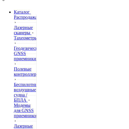
Каталог
Распродажа
Лазерные
сканеры
Тахеометры
Геодезические
GNSS
приемники
Полевые
контроллеры
Беспилотные
воздушные
судна /
БПЛА
Модемы
для GNSS
приемников
Лазерные