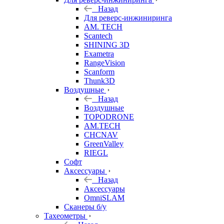
Назад
Для реверс-инжиниринга
AM. TECH
Scantech
SHINING 3D
Exametra
RangeVision
Scanform
Thunk3D
Воздушные
Назад
Воздушные
TOPODRONE
AM.TECH
CHCNAV
GreenValley
RIEGL
Софт
Аксессуары
Назад
Аксессуары
OmniSLAM
Сканеры б/у
Тахеометры