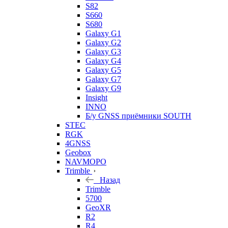
S82
S660
S680
Galaxy G1
Galaxy G2
Galaxy G3
Galaxy G4
Galaxy G5
Galaxy G7
Galaxy G9
Insight
INNO
Б/у GNSS приёмники SOUTH
STEC
RGK
4GNSS
Geobox
NAVMOPO
Trimble
Назад
Trimble
5700
GeoXR
R2
R4