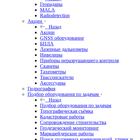
Георадары
MALA
Radiodetection
Акции
Назад
Акции
GNSS оборудование
БПЛА
Лазерные дальномеры
Нивелиры
Приборы неразрушающего контроля
Сканеры
Тахеометры
Трассоискатели
Аксессуары
Гидрография
Подбор оборудования по задачам
Назад
Подбор оборудования по задачам
Топографическая съёмка
Кадастровые работы
Сопровождение строительства
Геодезический мониторинг
Маркшейдерские работы
Поиск подземных коммуникаций, утечек и