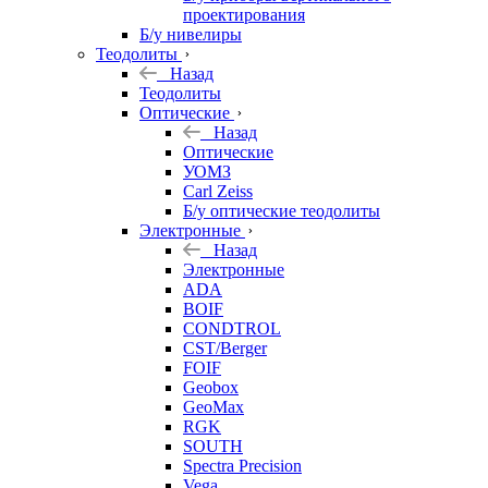
проектирования
Б/у нивелиры
Теодолиты
Назад
Теодолиты
Оптические
Назад
Оптические
УОМЗ
Carl Zeiss
Б/у оптические теодолиты
Электронные
Назад
Электронные
ADA
BOIF
CONDTROL
CST/Berger
FOIF
Geobox
GeoMax
RGK
SOUTH
Spectra Precision
Vega