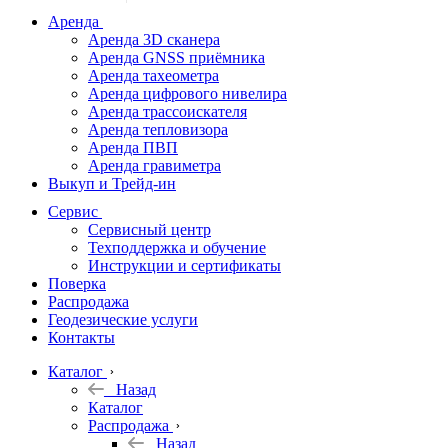
дальномеры
Аренда
Аренда 3D сканера
Нивелиры
Аренда GNSS приёмника
Аренда тахеометра
Теодолиты
Аренда цифрового нивелира
Аренда трассоискателя
Трассоискатели
Аренда тепловизора
Аренда ПВП
Неразрушающий
Аренда гравиметра
контроль
Выкуп и Трейд-ин
Аксессуары
Сервис
Софт
Сервисный центр
Георадары
Техподдержка и обучение
Инструкции и сертификаты
Акции
Поверка
Гидрография
Распродажа
Геодезические услуги
Подбор
Контакты
оборудования
по задачам
Каталог
Назад
Архив
Каталог
Геодезическое
Распродажа
оборудование
Назад