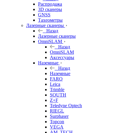
б/у
Распродажа
3D сканеры
GNSS
Тахеометры
Лазерные сканеры
Назад
Лазерные сканеры
OmniSLAM
Назад
OmniSLAM
Аксессуары
Наземные
Назад
Наземные
FARO
Leica
Trimble
SOUTH
Z+F
Teledyne Optech
RIEGL
Surphaser
Topcon
VEGA
AM. TECH