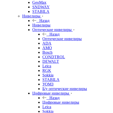
GeoMax
SNDWAY
STABILA
Нивелиры
Назад
Нивелиры
Оптические нивелиры
Назад
Оптические нивелиры
ADA
AMO
Bosch
CONDTROL
DEWALT
Leica
RGK
Sokkia
STABILA
УОМЗ
Б/у оптические нивелиры
Цифровые нивелиры
Назад
Цифровые нивелиры
Leica
Sokkia