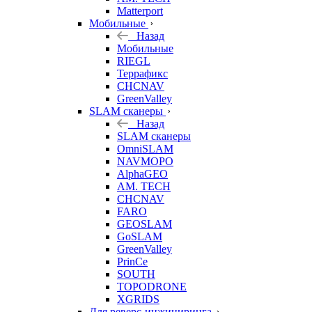
Matterport
Мобильные
Назад
Мобильные
RIEGL
Террафикс
CHCNAV
GreenValley
SLAM сканеры
Назад
SLAM сканеры
OmniSLAM
NAVMOPO
AlphaGEO
AM. TECH
CHCNAV
FARO
GEOSLAM
GoSLAM
GreenValley
PrinCe
SOUTH
TOPODRONE
XGRIDS
Для реверс-инжиниринга