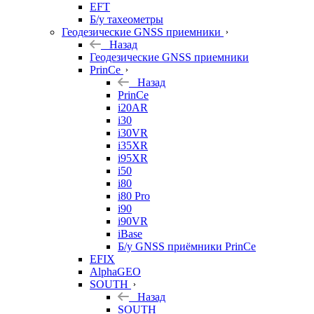
EFT
Б/у тахеометры
Геодезические GNSS приемники
Назад
Геодезические GNSS приемники
PrinCe
Назад
PrinCe
i20AR
i30
i30VR
i35XR
i95XR
i50
i80
i80 Pro
i90
i90VR
iBase
Б/у GNSS приёмники PrinCe
EFIX
AlphaGEO
SOUTH
Назад
SOUTH