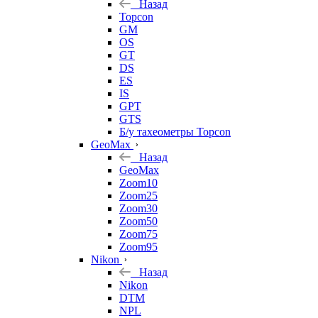
Назад
Topcon
GM
OS
GT
DS
ES
IS
GPT
GTS
Б/у тахеометры Topcon
GeoMax
Назад
GeoMax
Zoom10
Zoom25
Zoom30
Zoom50
Zoom75
Zoom95
Nikon
Назад
Nikon
DTM
NPL