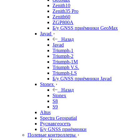
Zenith10
Zenith35 Pro
Zenith60
ZGP800A
Б/у GNSS приёмники GeoMax
Javad
Назад
Javad
Triumph-1
Triumph-2
Triumph-1M
Triumph V.S.
Triumph-LS
Б/у GNSS приёмники Javad
Stonex
Назад
Stonex
S8
S9
Altus
Spectra Geospatial
Руснавгеосеть
Б/у GNSS приёмники
Полевые контроллеры