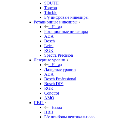
SOUTH
Topcon
Trimble
Б/у цифровые нивелиры
Ротационные нивелиры
Назад
Ротационные нивелиры
ADA
Bosch
Leica
RGK
Spectra Precision
Лазерные уровни
Назад
Лазерные уровни
ADA
Bosch Professional
Bosch DIY
RGK
Condtrol
AMO
ПВП
Назад
ПВП
Б/у приборы вертикального