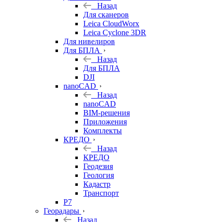
Назад
Для сканеров
Leica CloudWorx
Leica Cyclone 3DR
Для нивелиров
Для БПЛА
Назад
Для БПЛА
DJI
nanoCAD
Назад
nanoCAD
BIM-решения
Приложения
Комплекты
КРЕДО
Назад
КРЕДО
Геодезия
Геология
Кадастр
Транспорт
Р7
Георадары
Назад