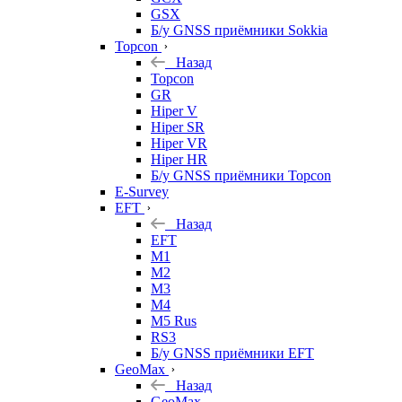
GSX
Б/у GNSS приёмники Sokkia
Topcon
Назад
Topcon
GR
Hiper V
Hiper SR
Hiper VR
Hiper HR
Б/у GNSS приёмники Topcon
E-Survey
EFT
Назад
EFT
M1
M2
M3
M4
M5 Rus
RS3
Б/у GNSS приёмники EFT
GeoMax
Назад
GeoMax