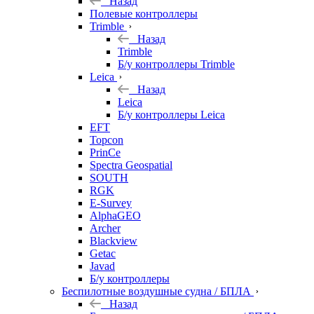
Назад
Полевые контроллеры
Trimble
Назад
Trimble
Б/у контроллеры Trimble
Leica
Назад
Leica
Б/у контроллеры Leica
EFT
Topcon
PrinCe
Spectra Geospatial
SOUTH
RGK
E-Survey
AlphaGEO
Archer
Blackview
Getac
Javad
Б/у контроллеры
Беспилотные воздушные судна / БПЛА
Назад