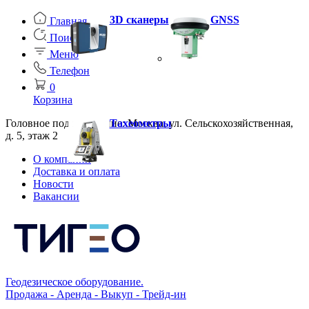
3D сканеры
GNSS
Главная
Поиск
Меню
Телефон
0
Корзина
Головное подразделение: Москва, ул. Сельскохозяйственная,
Тахеометры
д. 5, этаж 2
О компании
Доставка и оплата
Новости
Вакансии
Геодезическое оборудование.
Продажа - Аренда - Выкуп - Трейд-ин