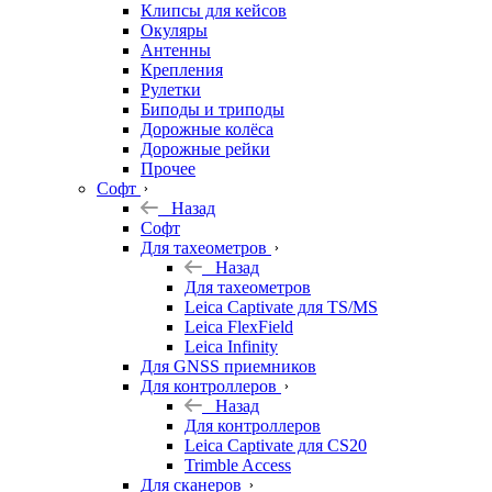
Клипсы для кейсов
Окуляры
Антенны
Крепления
Рулетки
Биподы и триподы
Дорожные колёса
Дорожные рейки
Прочее
Софт
Назад
Софт
Для тахеометров
Назад
Для тахеометров
Leica Captivate для TS/MS
Leica FlexField
Leica Infinity
Для GNSS приемников
Для контроллеров
Назад
Для контроллеров
Leica Captivate для CS20
Trimble Access
Для сканеров