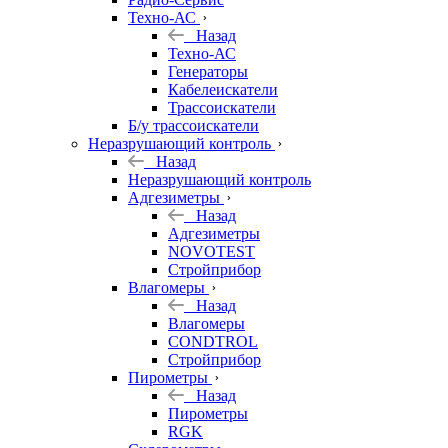
Техно-АС
Назад
Техно-АС
Генераторы
Кабелеискатели
Трассоискатели
Б/у трассоискатели
Неразрушающий контроль
Назад
Неразрушающий контроль
Адгезиметры
Назад
Адгезиметры
NOVOTEST
Стройприбор
Влагомеры
Назад
Влагомеры
CONDTROL
Стройприбор
Пирометры
Назад
Пирометры
RGK