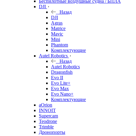
Беспилотные воздушные судна / БПЛА
DJI
Назад
DJI
Agras
Matrice
Mavic
Mini
Phantom
Комплектующие
Autel Robotics
Назад
Autel Robotics
Dragonfish
Evo II
Evo Lite+
Evo Max
Evo Nano+
Комплектующие
aOrion
INNOIT
Supercam
Teodrone
Trimble
Дронопорты