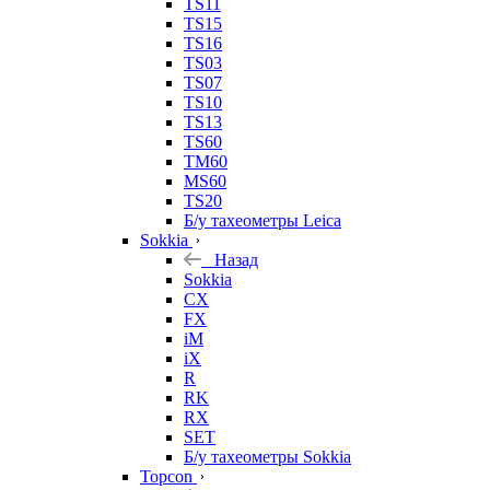
TS11
TS15
TS16
TS03
TS07
TS10
TS13
TS60
TM60
MS60
TS20
Б/у тахеометры Leica
Sokkia
Назад
Sokkia
CX
FX
iM
iX
R
RK
RX
SET
Б/у тахеометры Sokkia
Topcon