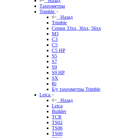
Назад
Тахеометры
Trimble
Назад
Trimble
Серии 33xx, 36xx, 56xx
M3
C3
C5
C5 HP
S5
S7
S9
S9 HP
SX
Ri
Б/у тахеометры Trimble
Leica
Назад
Leica
Builder
TCR
TS02
TS06
TS09