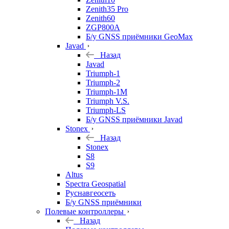
Zenith35 Pro
Zenith60
ZGP800A
Б/у GNSS приёмники GeoMax
Javad
Назад
Javad
Triumph-1
Triumph-2
Triumph-1M
Triumph V.S.
Triumph-LS
Б/у GNSS приёмники Javad
Stonex
Назад
Stonex
S8
S9
Altus
Spectra Geospatial
Руснавгеосеть
Б/у GNSS приёмники
Полевые контроллеры
Назад