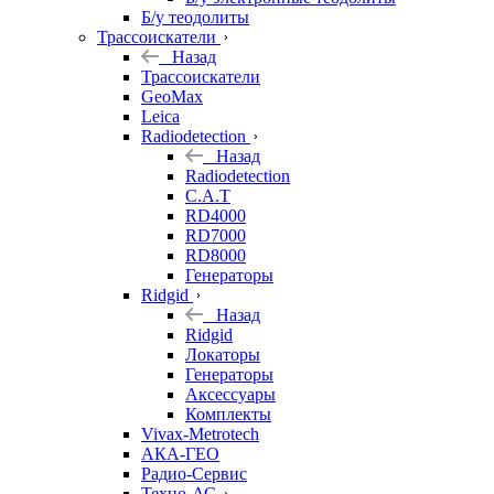
Б/у теодолиты
Трассоискатели
Назад
Трассоискатели
GeoMax
Leica
Radiodetection
Назад
Radiodetection
C.A.T
RD4000
RD7000
RD8000
Генераторы
Ridgid
Назад
Ridgid
Локаторы
Генераторы
Аксессуары
Комплекты
Vivax-Metrotech
АКА-ГЕО
Радио-Сервис
Техно-АС