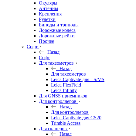
Окуляры
Антенны
Крепления
Рулетки
Биподы и триподы
Дорожные колёса
Дорожные рейки
Прочее
Софт
Назад
Софт
Для тахеометров
Назад
Для тахеометров
Leica Captivate для TS/MS
Leica FlexField
Leica Infinity
Для GNSS приемников
Для контроллеров
Назад
Для контроллеров
Leica Captivate для CS20
Trimble Access
Для сканеров
Назад