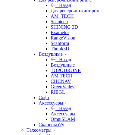
Назад
Для реверс-инжиниринга
AM. TECH
Scantech
SHINING 3D
Exametra
RangeVision
Scanform
Thunk3D
Воздушные
Назад
Воздушные
TOPODRONE
AM.TECH
CHCNAV
GreenValley
RIEGL
Софт
Аксессуары
Назад
Аксессуары
OmniSLAM
Сканеры б/у
Тахеометры