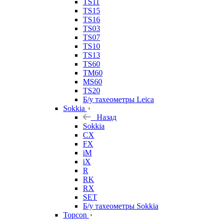
TS11
TS15
TS16
TS03
TS07
TS10
TS13
TS60
TM60
MS60
TS20
Б/у тахеометры Leica
Sokkia
Назад
Sokkia
CX
FX
iM
iX
R
RK
RX
SET
Б/у тахеометры Sokkia
Topcon