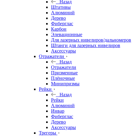
Назад
Штативы
Алюминий
Дерево
Фиберглас
Карбон
Элевационные
Для лазерных нивелиров/дальномеров
Штанги для лазерных нивелиров
Аксессуары
Отражатели
Назад
Отражатели
Призменные
Плёночные
Минипризмы
Рейки
Назад
Рейки
Алюминий
Инвар
Фиберглас
Дерево
Аксессуары
Трегеры