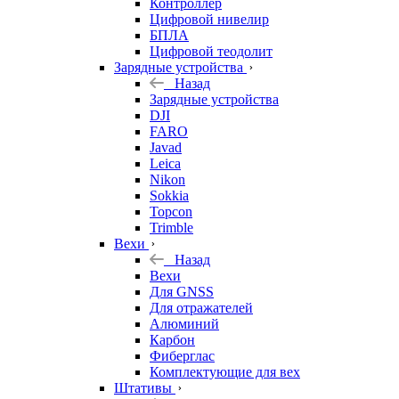
Контроллер
Цифровой нивелир
БПЛА
Цифровой теодолит
Зарядные устройства
Назад
Зарядные устройства
DJI
FARO
Javad
Leica
Nikon
Sokkia
Topcon
Trimble
Вехи
Назад
Вехи
Для GNSS
Для отражателей
Алюминий
Карбон
Фиберглас
Комплектующие для вех
Штативы