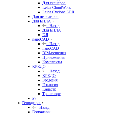
Для сканеров
Leica CloudWorx
Leica Cyclone 3DR
Для нивелиров
Для БПЛА
Назад
Для БПЛА
DJI
nanoCAD
Назад
nanoCAD
BIM-решения
Приложения
Комплекты
КРЕДО
Назад
КРЕДО
Геодезия
Геология
Кадастр
Транспорт
Р7
Георадары
Назад
Георадары