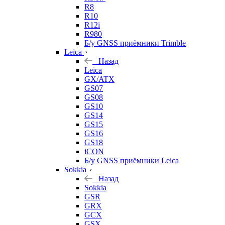
R8
R10
R12i
R980
Б/у GNSS приёмники Trimble
Leica
Назад
Leica
GX/ATX
GS07
GS08
GS10
GS14
GS15
GS16
GS18
iCON
Б/у GNSS приёмники Leica
Sokkia
Назад
Sokkia
GSR
GRX
GCX
GSX