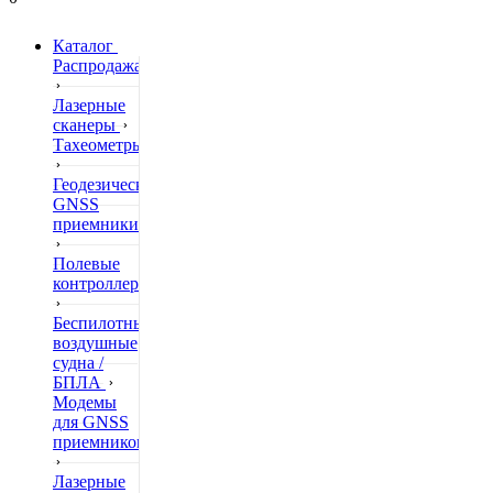
Каталог
Распродажа
Лазерные
сканеры
Тахеометры
Геодезические
GNSS
приемники
Полевые
контроллеры
Беспилотные
воздушные
судна /
БПЛА
Модемы
для GNSS
приемников
Лазерные