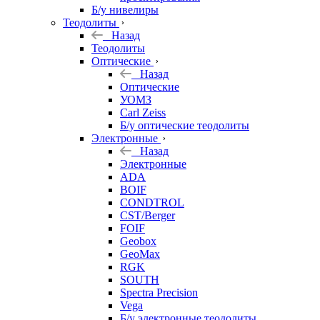
Б/у нивелиры
Теодолиты
Назад
Теодолиты
Оптические
Назад
Оптические
УОМЗ
Carl Zeiss
Б/у оптические теодолиты
Электронные
Назад
Электронные
ADA
BOIF
CONDTROL
CST/Berger
FOIF
Geobox
GeoMax
RGK
SOUTH
Spectra Precision
Vega
Б/у электронные теодолиты