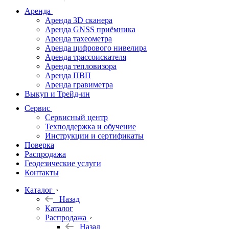
дальномеры
Аренда
Аренда 3D сканера
Нивелиры
Аренда GNSS приёмника
Аренда тахеометра
Теодолиты
Аренда цифрового нивелира
Аренда трассоискателя
Трассоискатели
Аренда тепловизора
Аренда ПВП
Неразрушающий
Аренда гравиметра
контроль
Выкуп и Трейд-ин
Аксессуары
Сервис
Софт
Сервисный центр
Георадары
Техподдержка и обучение
Инструкции и сертификаты
Акции
Поверка
Гидрография
Распродажа
Геодезические услуги
Подбор
Контакты
оборудования
по задачам
Каталог
Назад
Архив
Каталог
Геодезическое
Распродажа
оборудование
Назад