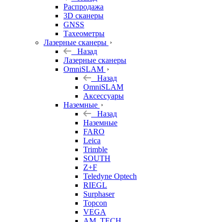
б/у
Распродажа
3D сканеры
GNSS
Тахеометры
Лазерные сканеры
Назад
Лазерные сканеры
OmniSLAM
Назад
OmniSLAM
Аксессуары
Наземные
Назад
Наземные
FARO
Leica
Trimble
SOUTH
Z+F
Teledyne Optech
RIEGL
Surphaser
Topcon
VEGA
AM. TECH