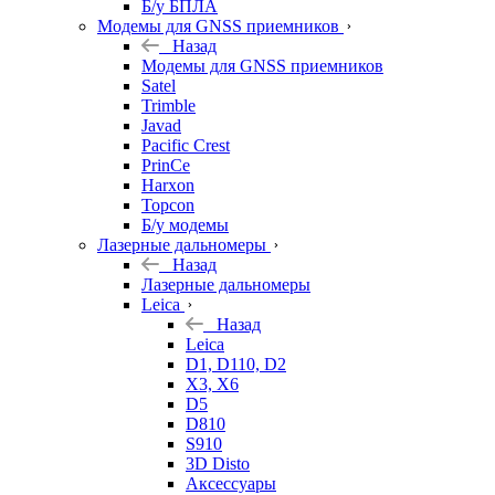
Б/у БПЛА
Модемы для GNSS приемников
Назад
Модемы для GNSS приемников
Satel
Trimble
Javad
Pacific Crest
PrinCe
Harxon
Topcon
Б/у модемы
Лазерные дальномеры
Назад
Лазерные дальномеры
Leica
Назад
Leica
D1, D110, D2
X3, X6
D5
D810
S910
3D Disto
Аксессуары