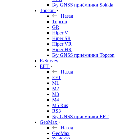
Б/у GNSS приёмники Sokkia
Topcon
Назад
Topcon
GR
Hiper V
Hiper SR
Hiper VR
Hiper HR
Б/у GNSS приёмники Topcon
E-Survey
EFT
Назад
EFT
M1
M2
M3
M4
M5 Rus
RS3
Б/у GNSS приёмники EFT
GeoMax
Назад
GeoMax
Zenith10