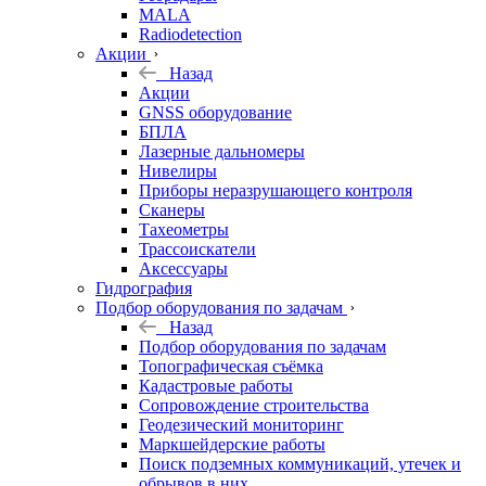
MALA
Radiodetection
Акции
Назад
Акции
GNSS оборудование
БПЛА
Лазерные дальномеры
Нивелиры
Приборы неразрушающего контроля
Сканеры
Тахеометры
Трассоискатели
Аксессуары
Гидрография
Подбор оборудования по задачам
Назад
Подбор оборудования по задачам
Топографическая съёмка
Кадастровые работы
Сопровождение строительства
Геодезический мониторинг
Маркшейдерские работы
Поиск подземных коммуникаций, утечек и
обрывов в них