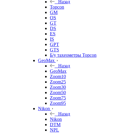
Назад
Topcon
GM
OS
GT
DS
ES
IS
GPT
GTS
Б/у тахеометры Topcon
GeoMax
Назад
GeoMax
Zoom10
Zoom25
Zoom30
Zoom50
Zoom75
Zoom95
Nikon
Назад
Nikon
DTM
NPL