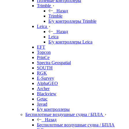
Полевые контроллеры
Trimble
Назад
Trimble
Б/у контроллеры Trimble
Leica
Назад
Leica
Б/у контроллеры Leica
EFT
Topcon
PrinCe
Spectra Geospatial
SOUTH
RGK
E-Survey
AlphaGEO
Archer
Blackview
Getac
Javad
Б/у контроллеры
Беспилотные воздушные судна / БПЛА
Назад
Беспилотные воздушные судна / БПЛА