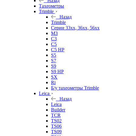
Назад
Тахеометры
Trimble
Назад
Trimble
Серии 33xx, 36xx, 56xx
M3
C3
C5
C5 HP
S5
S7
S9
S9 HP
SX
Ri
Б/у тахеометры Trimble
Leica
Назад
Leica
Builder
TCR
TS02
TS06
TS09