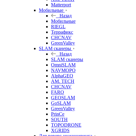
Matterport
Мобильные
Назад
Мобильные
RIEGL
Террафикс
CHCNAV
GreenValley
SLAM сканеры
Назад
SLAM сканеры
OmniSLAM
NAVMOPO
AlphaGEO
AM. TECH
CHCNAV
FARO
GEOSLAM
GoSLAM
GreenValley
PrinCe
SOUTH
TOPODRONE
XGRIDS
Для реверс-инжиниринга