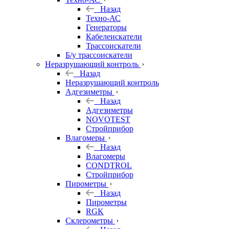
Назад
Техно-АС
Генераторы
Кабелеискатели
Трассоискатели
Б/у трассоискатели
Неразрушающий контроль
Назад
Неразрушающий контроль
Адгезиметры
Назад
Адгезиметры
NOVOTEST
Стройприбор
Влагомеры
Назад
Влагомеры
CONDTROL
Стройприбор
Пирометры
Назад
Пирометры
RGK
Склерометры