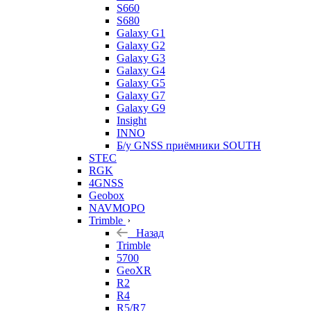
S660
S680
Galaxy G1
Galaxy G2
Galaxy G3
Galaxy G4
Galaxy G5
Galaxy G7
Galaxy G9
Insight
INNO
Б/у GNSS приёмники SOUTH
STEC
RGK
4GNSS
Geobox
NAVMOPO
Trimble
Назад
Trimble
5700
GeoXR
R2
R4
R5/R7