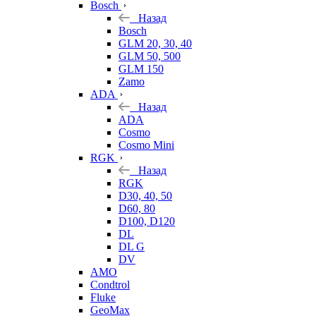
Bosch
Назад
Bosch
GLM 20, 30, 40
GLM 50, 500
GLM 150
Zamo
ADA
Назад
ADA
Cosmo
Cosmo Mini
RGK
Назад
RGK
D30, 40, 50
D60, 80
D100, D120
DL
DL G
DV
AMO
Condtrol
Fluke
GeoMax