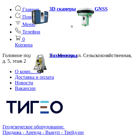
3D сканеры
GNSS
Главная
Поиск
Меню
Телефон
0
Корзина
Головное подразделение: Москва, ул. Сельскохозяйственная,
Тахеометры
д. 5, этаж 2
О компании
Доставка и оплата
Новости
Вакансии
Геодезическое оборудование.
Продажа - Аренда - Выкуп - Трейд-ин