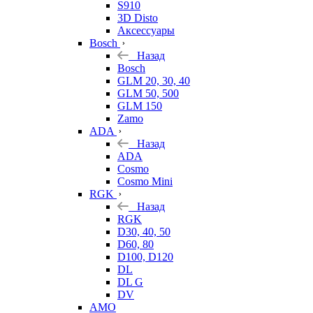
S910
3D Disto
Аксессуары
Bosch
Назад
Bosch
GLM 20, 30, 40
GLM 50, 500
GLM 150
Zamo
ADA
Назад
ADA
Cosmo
Cosmo Mini
RGK
Назад
RGK
D30, 40, 50
D60, 80
D100, D120
DL
DL G
DV
AMO