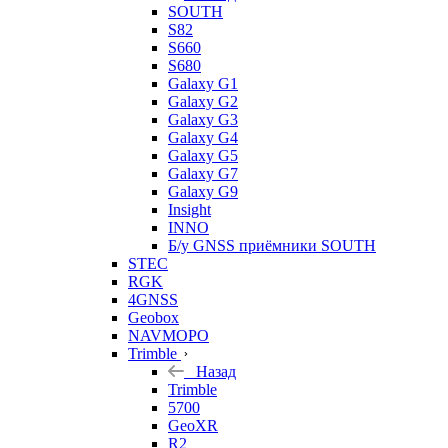
SOUTH
S82
S660
S680
Galaxy G1
Galaxy G2
Galaxy G3
Galaxy G4
Galaxy G5
Galaxy G7
Galaxy G9
Insight
INNO
Б/у GNSS приёмники SOUTH
STEC
RGK
4GNSS
Geobox
NAVMOPO
Trimble
Назад
Trimble
5700
GeoXR
R2