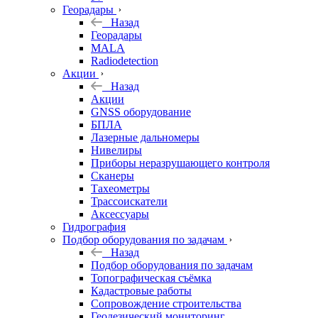
Георадары
Назад
Георадары
MALA
Radiodetection
Акции
Назад
Акции
GNSS оборудование
БПЛА
Лазерные дальномеры
Нивелиры
Приборы неразрушающего контроля
Сканеры
Тахеометры
Трассоискатели
Аксессуары
Гидрография
Подбор оборудования по задачам
Назад
Подбор оборудования по задачам
Топографическая съёмка
Кадастровые работы
Сопровождение строительства
Геодезический мониторинг