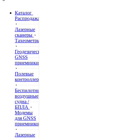
Каталог
Распродажа
Лазерные
сканеры
Тахеометры
Геодезические
GNSS
приемники
Полевые
контроллеры
Беспилотные
воздушные
судна /
БПЛА
Модемы
для GNSS
приемников
Лазерные