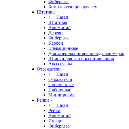
Фиберглас
Комплектующие для вех
Штативы
Назад
Штативы
Алюминий
Дерево
Фиберглас
Карбон
Элевационные
Для лазерных нивелиров/дальномеров
Штанги для лазерных нивелиров
Аксессуары
Отражатели
Назад
Отражатели
Призменные
Плёночные
Минипризмы
Рейки
Назад
Рейки
Алюминий
Инвар
Фиберглас