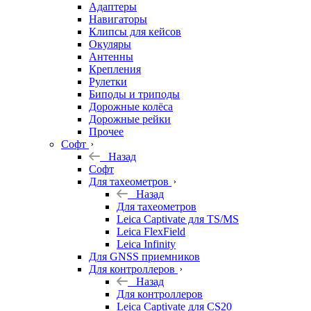
Адаптеры
Навигаторы
Клипсы для кейсов
Окуляры
Антенны
Крепления
Рулетки
Биподы и триподы
Дорожные колёса
Дорожные рейки
Прочее
Софт
Назад
Софт
Для тахеометров
Назад
Для тахеометров
Leica Captivate для TS/MS
Leica FlexField
Leica Infinity
Для GNSS приемников
Для контроллеров
Назад
Для контроллеров
Leica Captivate для CS20