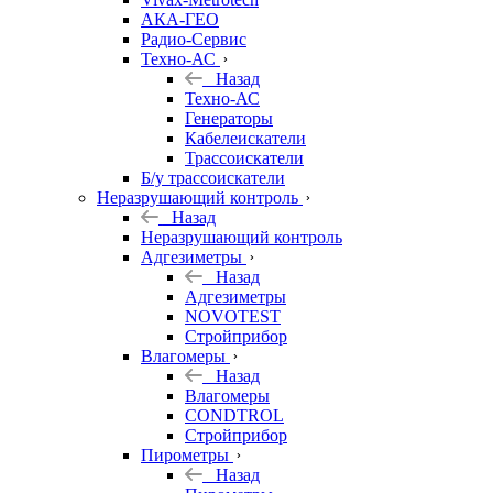
АКА-ГЕО
Радио-Сервис
Техно-АС
Назад
Техно-АС
Генераторы
Кабелеискатели
Трассоискатели
Б/у трассоискатели
Неразрушающий контроль
Назад
Неразрушающий контроль
Адгезиметры
Назад
Адгезиметры
NOVOTEST
Стройприбор
Влагомеры
Назад
Влагомеры
CONDTROL
Стройприбор
Пирометры
Назад