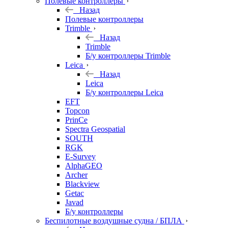
Полевые контроллеры
Назад
Полевые контроллеры
Trimble
Назад
Trimble
Б/у контроллеры Trimble
Leica
Назад
Leica
Б/у контроллеры Leica
EFT
Topcon
PrinCe
Spectra Geospatial
SOUTH
RGK
E-Survey
AlphaGEO
Archer
Blackview
Getac
Javad
Б/у контроллеры
Беспилотные воздушные судна / БПЛА