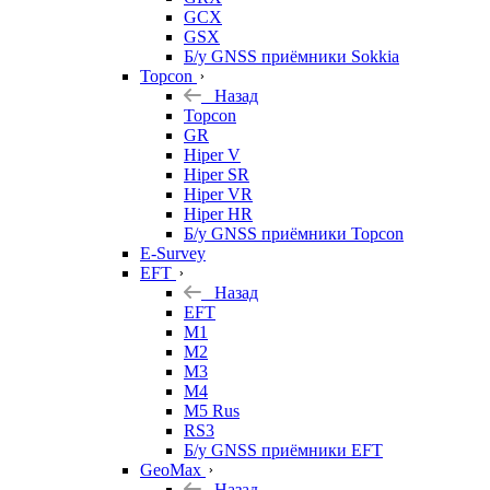
GCX
GSX
Б/у GNSS приёмники Sokkia
Topcon
Назад
Topcon
GR
Hiper V
Hiper SR
Hiper VR
Hiper HR
Б/у GNSS приёмники Topcon
E-Survey
EFT
Назад
EFT
M1
M2
M3
M4
M5 Rus
RS3
Б/у GNSS приёмники EFT
GeoMax
Назад