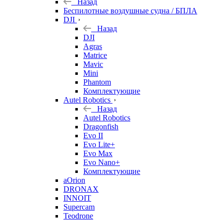
Назад
Беспилотные воздушные судна / БПЛА
DJI
Назад
DJI
Agras
Matrice
Mavic
Mini
Phantom
Комплектующие
Autel Robotics
Назад
Autel Robotics
Dragonfish
Evo II
Evo Lite+
Evo Max
Evo Nano+
Комплектующие
aOrion
DRONAX
INNOIT
Supercam
Teodrone