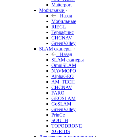
Matterport
Мобильные
Назад
Мобильные
RIEGL
Террафикс
CHCNAV
GreenValley
SLAM сканеры
Назад
SLAM сканеры
OmniSLAM
NAVMOPO
AlphaGEO
AM. TECH
CHCNAV
FARO
GEOSLAM
GoSLAM
GreenValley
PrinCe
SOUTH
TOPODRONE
XGRIDS
Для реверс-инжиниринга