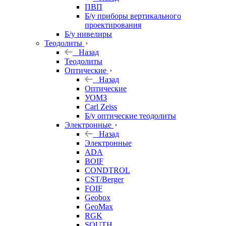
ПВП
Б/у приборы вертикального
проектирования
Б/у нивелиры
Теодолиты
Назад
Теодолиты
Оптические
Назад
Оптические
УОМЗ
Carl Zeiss
Б/у оптические теодолиты
Электронные
Назад
Электронные
ADA
BOIF
CONDTROL
CST/Berger
FOIF
Geobox
GeoMax
RGK
SOUTH