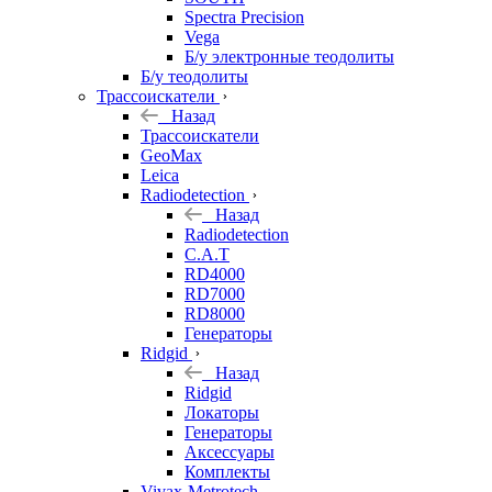
Spectra Precision
Vega
Б/у электронные теодолиты
Б/у теодолиты
Трассоискатели
Назад
Трассоискатели
GeoMax
Leica
Radiodetection
Назад
Radiodetection
C.A.T
RD4000
RD7000
RD8000
Генераторы
Ridgid
Назад
Ridgid
Локаторы
Генераторы
Аксессуары
Комплекты
Vivax-Metrotech