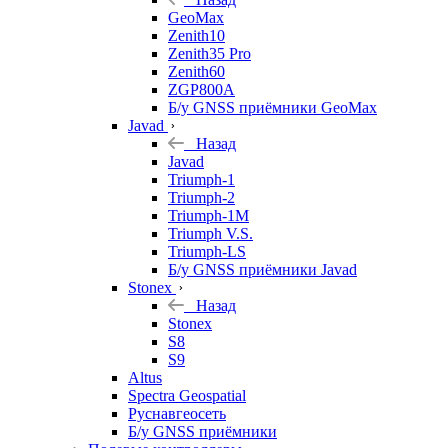
GeoMax
Zenith10
Zenith35 Pro
Zenith60
ZGP800A
Б/у GNSS приёмники GeoMax
Javad
Назад
Javad
Triumph-1
Triumph-2
Triumph-1M
Triumph V.S.
Triumph-LS
Б/у GNSS приёмники Javad
Stonex
Назад
Stonex
S8
S9
Altus
Spectra Geospatial
Руснавгеосеть
Б/у GNSS приёмники