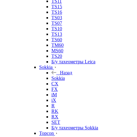
TS11
TS15
TS16
TS03
TS07
TS10
TS13
TS60
TM60
MS60
TS20
Б/у тахеометры Leica
Sokkia
Назад
Sokkia
CX
FX
iM
iX
R
RK
RX
SET
Б/у тахеометры Sokkia
Topcon