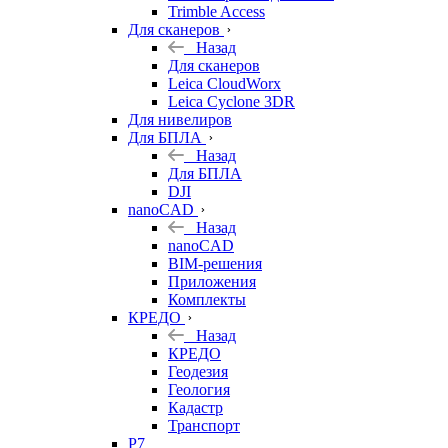
Trimble Access
Для сканеров
Назад
Для сканеров
Leica CloudWorx
Leica Cyclone 3DR
Для нивелиров
Для БПЛА
Назад
Для БПЛА
DJI
nanoCAD
Назад
nanoCAD
BIM-решения
Приложения
Комплекты
КРЕДО
Назад
КРЕДО
Геодезия
Геология
Кадастр
Транспорт
Р7