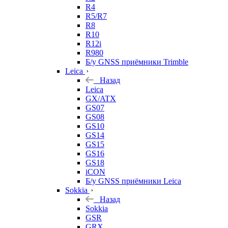
R4
R5/R7
R8
R10
R12i
R980
Б/у GNSS приёмники Trimble
Leica
Назад
Leica
GX/ATX
GS07
GS08
GS10
GS14
GS15
GS16
GS18
iCON
Б/у GNSS приёмники Leica
Sokkia
Назад
Sokkia
GSR
GRX