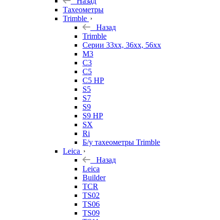
Назад
Тахеометры
Trimble
Назад
Trimble
Серии 33xx, 36xx, 56xx
M3
C3
C5
C5 HP
S5
S7
S9
S9 HP
SX
Ri
Б/у тахеометры Trimble
Leica
Назад
Leica
Builder
TCR
TS02
TS06
TS09