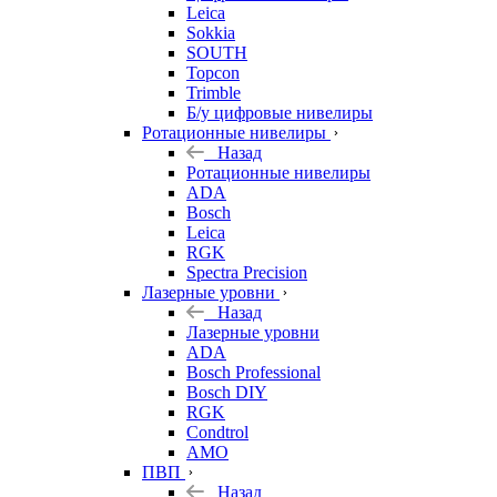
Leica
Sokkia
SOUTH
Topcon
Trimble
Б/у цифровые нивелиры
Ротационные нивелиры
Назад
Ротационные нивелиры
ADA
Bosch
Leica
RGK
Spectra Precision
Лазерные уровни
Назад
Лазерные уровни
ADA
Bosch Professional
Bosch DIY
RGK
Condtrol
AMO
ПВП
Назад