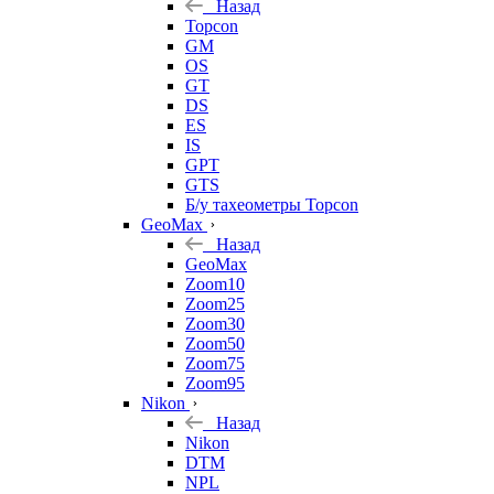
Назад
Topcon
GM
OS
GT
DS
ES
IS
GPT
GTS
Б/у тахеометры Topcon
GeoMax
Назад
GeoMax
Zoom10
Zoom25
Zoom30
Zoom50
Zoom75
Zoom95
Nikon
Назад
Nikon
DTM
NPL