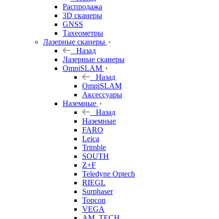
б/у
Распродажа
3D сканеры
GNSS
Тахеометры
Лазерные сканеры
Назад
Лазерные сканеры
OmniSLAM
Назад
OmniSLAM
Аксессуары
Наземные
Назад
Наземные
FARO
Leica
Trimble
SOUTH
Z+F
Teledyne Optech
RIEGL
Surphaser
Topcon
VEGA
AM. TECH