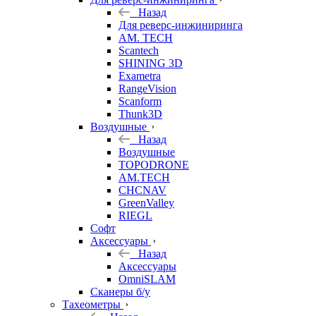
Назад
Для реверс-инжиниринга
AM. TECH
Scantech
SHINING 3D
Exametra
RangeVision
Scanform
Thunk3D
Воздушные
Назад
Воздушные
TOPODRONE
AM.TECH
CHCNAV
GreenValley
RIEGL
Софт
Аксессуары
Назад
Аксессуары
OmniSLAM
Сканеры б/у
Тахеометры