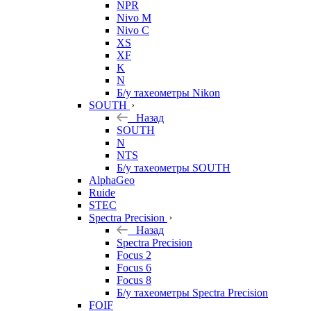
NPR
Nivo M
Nivo C
XS
XF
K
N
Б/у тахеометры Nikon
SOUTH
Назад
SOUTH
N
NTS
Б/у тахеометры SOUTH
AlphaGeo
Ruide
STEC
Spectra Precision
Назад
Spectra Precision
Focus 2
Focus 6
Focus 8
Б/у тахеометры Spectra Precision
FOIF