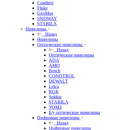
Condtrol
Fluke
GeoMax
SNDWAY
STABILA
Нивелиры
Назад
Нивелиры
Оптические нивелиры
Назад
Оптические нивелиры
ADA
AMO
Bosch
CONDTROL
DEWALT
Leica
RGK
Sokkia
STABILA
УОМЗ
Б/у оптические нивелиры
Цифровые нивелиры
Назад
Цифровые нивелиры