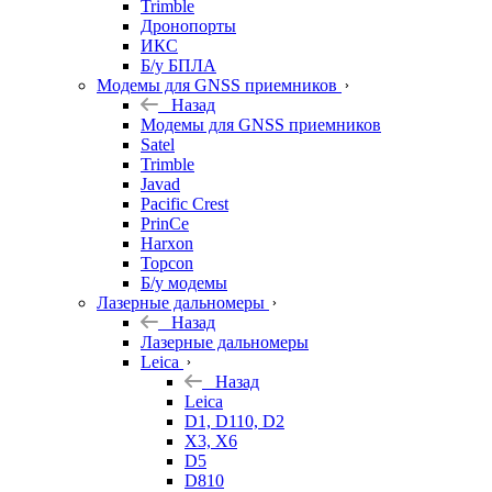
Trimble
Дронопорты
ИКС
Б/у БПЛА
Модемы для GNSS приемников
Назад
Модемы для GNSS приемников
Satel
Trimble
Javad
Pacific Crest
PrinCe
Harxon
Topcon
Б/у модемы
Лазерные дальномеры
Назад
Лазерные дальномеры
Leica
Назад
Leica
D1, D110, D2
X3, X6
D5
D810