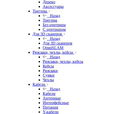
Дерево
Аксессуары
Трегеры
Назад
Трегеры
Без центрира
С центриром
Для 3D сканеров
Назад
Для 3D сканеров
OmniSLAM
Рюкзаки, чехлы, кейсы
Назад
Рюкзаки, чехлы, кейсы
Кейсы
Рюкзаки
Сумки
Чехлы
Кабели
Назад
Кабели
Антенные
Интерфейсные
Питания
Y-кабели