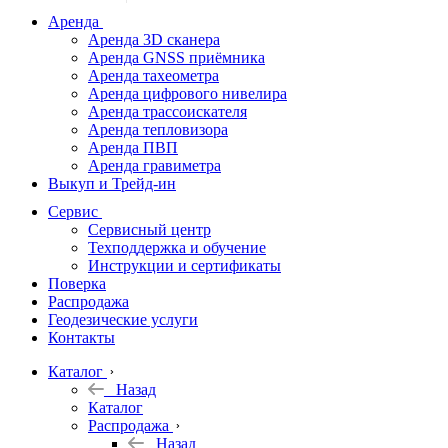
дальномеры
Аренда
Аренда 3D сканера
Нивелиры
Аренда GNSS приёмника
Аренда тахеометра
Теодолиты
Аренда цифрового нивелира
Аренда трассоискателя
Трассоискатели
Аренда тепловизора
Аренда ПВП
Неразрушающий
Аренда гравиметра
контроль
Выкуп и Трейд-ин
Аксессуары
Сервис
Софт
Сервисный центр
Георадары
Техподдержка и обучение
Инструкции и сертификаты
Акции
Поверка
Гидрография
Распродажа
Геодезические услуги
Подбор
Контакты
оборудования
по задачам
Каталог
Назад
Архив
Каталог
Геодезическое
Распродажа
оборудование
Назад