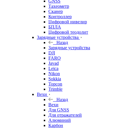
GNSS
Тахеометр
Сканер
Контроллер
Цифровой нивелир
БПЛА
Цифровой теодолит
Зарядные устройства
Назад
Зарядные устройства
DJI
FARO
Javad
Leica
Nikon
Sokkia
Topcon
Trimble
Вехи
Назад
Вехи
Для GNSS
Для отражателей
Алюминий
Карбон