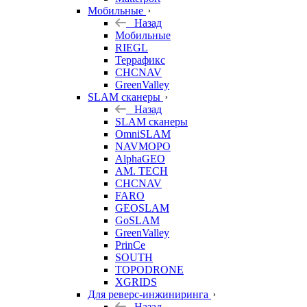
Мобильные
Назад
Мобильные
RIEGL
Террафикс
CHCNAV
GreenValley
SLAM сканеры
Назад
SLAM сканеры
OmniSLAM
NAVMOPO
AlphaGEO
AM. TECH
CHCNAV
FARO
GEOSLAM
GoSLAM
GreenValley
PrinCe
SOUTH
TOPODRONE
XGRIDS
Для реверс-инжиниринга
Назад