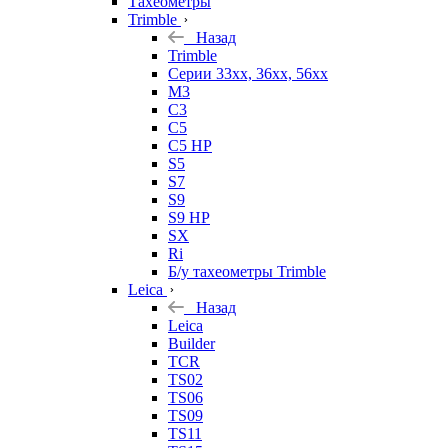
Тахеометры
Trimble
Назад
Trimble
Серии 33xx, 36xx, 56xx
M3
C3
C5
C5 HP
S5
S7
S9
S9 HP
SX
Ri
Б/у тахеометры Trimble
Leica
Назад
Leica
Builder
TCR
TS02
TS06
TS09
TS11