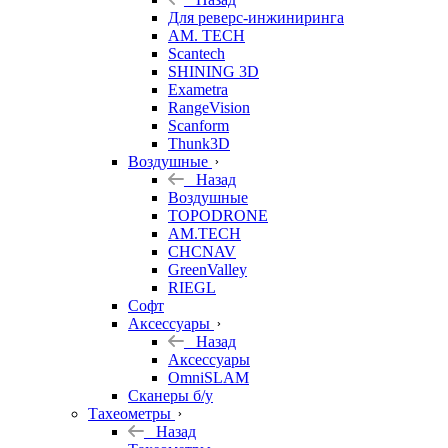
Для реверс-инжиниринга
AM. TECH
Scantech
SHINING 3D
Exametra
RangeVision
Scanform
Thunk3D
Воздушные
Назад
Воздушные
TOPODRONE
AM.TECH
CHCNAV
GreenValley
RIEGL
Софт
Аксессуары
Назад
Аксессуары
OmniSLAM
Сканеры б/у
Тахеометры
Назад