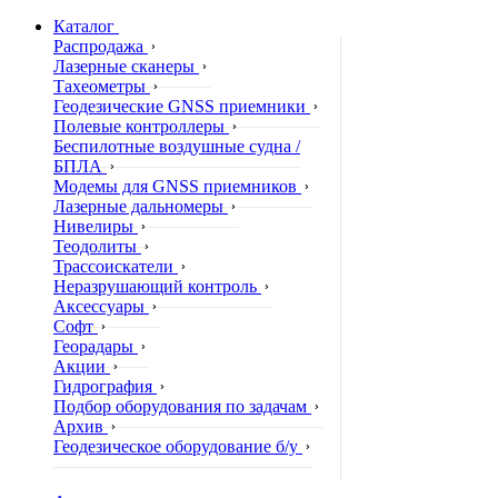
Каталог
Распродажа
Лазерные сканеры
Тахеометры
Геодезические GNSS приемники
Полевые контроллеры
Беспилотные воздушные судна /
БПЛА
Модемы для GNSS приемников
Лазерные дальномеры
Нивелиры
Теодолиты
Трассоискатели
Неразрушающий контроль
Аксессуары
Софт
Георадары
Акции
Гидрография
Подбор оборудования по задачам
Архив
Геодезическое оборудование б/у