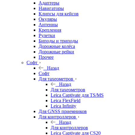
Адаптеры
Навигаторы
Клипсы для кейсов
Окуляры
Антенны
Крепления
Рулетки
Биподы и триподы
Дорожные колёса
Дорожные рейки
Прочее
Софт
Назад
Софт
Для тахеометров
Назад
Для тахеометров
Leica Captivate для TS/MS
Leica FlexField
Leica Infinity
Для GNSS приемников
Для контроллеров
Назад
Для контроллеров
Leica Captivate для CS20