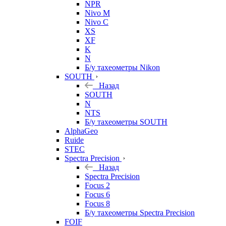
NPR
Nivo M
Nivo C
XS
XF
K
N
Б/у тахеометры Nikon
SOUTH
Назад
SOUTH
N
NTS
Б/у тахеометры SOUTH
AlphaGeo
Ruide
STEC
Spectra Precision
Назад
Spectra Precision
Focus 2
Focus 6
Focus 8
Б/у тахеометры Spectra Precision
FOIF