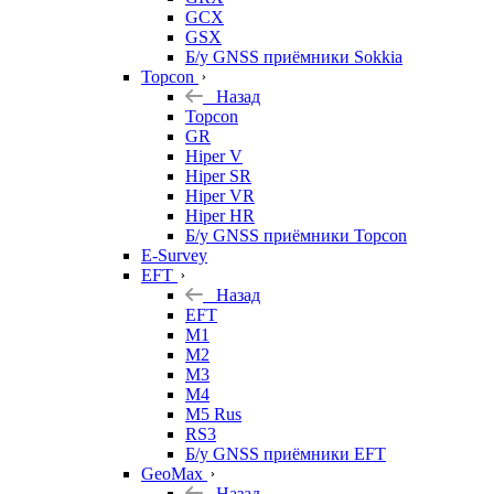
GCX
GSX
Б/у GNSS приёмники Sokkia
Topcon
Назад
Topcon
GR
Hiper V
Hiper SR
Hiper VR
Hiper HR
Б/у GNSS приёмники Topcon
E-Survey
EFT
Назад
EFT
M1
M2
M3
M4
M5 Rus
RS3
Б/у GNSS приёмники EFT
GeoMax
Назад