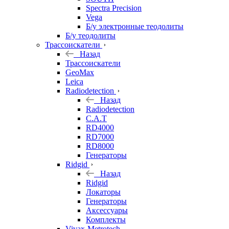
Spectra Precision
Vega
Б/у электронные теодолиты
Б/у теодолиты
Трассоискатели
Назад
Трассоискатели
GeoMax
Leica
Radiodetection
Назад
Radiodetection
C.A.T
RD4000
RD7000
RD8000
Генераторы
Ridgid
Назад
Ridgid
Локаторы
Генераторы
Аксессуары
Комплекты
Vivax-Metrotech