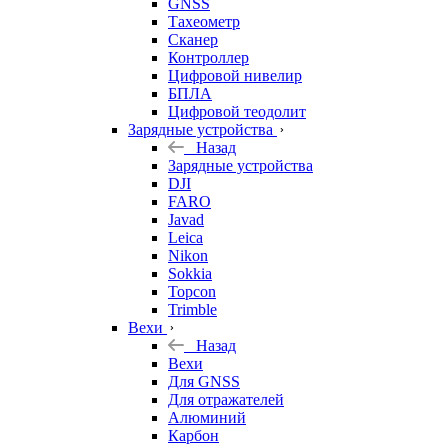
GNSS
Тахеометр
Сканер
Контроллер
Цифровой нивелир
БПЛА
Цифровой теодолит
Зарядные устройства
Назад
Зарядные устройства
DJI
FARO
Javad
Leica
Nikon
Sokkia
Topcon
Trimble
Вехи
Назад
Вехи
Для GNSS
Для отражателей
Алюминий
Карбон