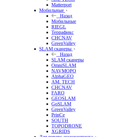
Matterport
Мобильные
Назад
Мобильные
RIEGL
Террафикс
CHCNAV
GreenValley
SLAM сканеры
Назад
SLAM сканеры
OmniSLAM
NAVMOPO
AlphaGEO
AM. TECH
CHCNAV
FARO
GEOSLAM
GoSLAM
GreenValley
PrinCe
SOUTH
TOPODRONE
XGRIDS
Для реверс-инжиниринга