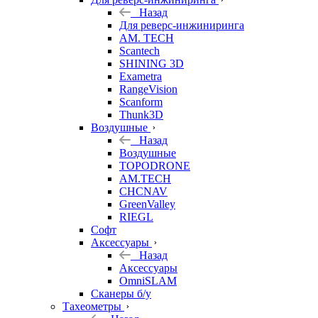
Назад
Для реверс-инжиниринга
AM. TECH
Scantech
SHINING 3D
Exametra
RangeVision
Scanform
Thunk3D
Воздушные
Назад
Воздушные
TOPODRONE
AM.TECH
CHCNAV
GreenValley
RIEGL
Софт
Аксессуары
Назад
Аксессуары
OmniSLAM
Сканеры б/у
Тахеометры