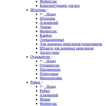
Фиберглас
Комплектующие для вех
Штативы
Назад
Штативы
Алюминий
Дерево
Фиберглас
Карбон
Элевационные
Для лазерных нивелиров/дальномеров
Штанги для лазерных нивелиров
Аксессуары
Отражатели
Назад
Отражатели
Призменные
Плёночные
Минипризмы
Рейки
Назад
Рейки
Алюминий
Инвар
Фиберглас