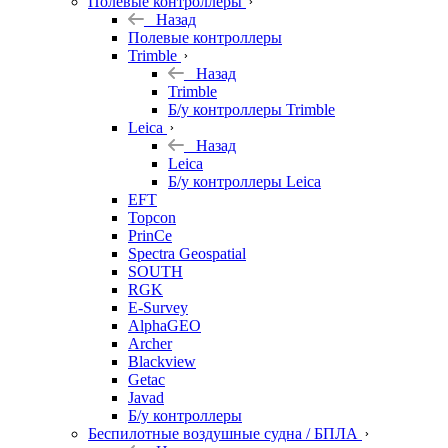
Полевые контроллеры
Назад
Полевые контроллеры
Trimble
Назад
Trimble
Б/у контроллеры Trimble
Leica
Назад
Leica
Б/у контроллеры Leica
EFT
Topcon
PrinCe
Spectra Geospatial
SOUTH
RGK
E-Survey
AlphaGEO
Archer
Blackview
Getac
Javad
Б/у контроллеры
Беспилотные воздушные судна / БПЛА