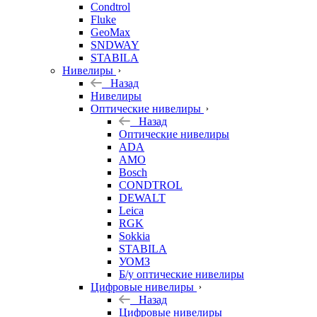
Condtrol
Fluke
GeoMax
SNDWAY
STABILA
Нивелиры
Назад
Нивелиры
Оптические нивелиры
Назад
Оптические нивелиры
ADA
AMO
Bosch
CONDTROL
DEWALT
Leica
RGK
Sokkia
STABILA
УОМЗ
Б/у оптические нивелиры
Цифровые нивелиры
Назад
Цифровые нивелиры