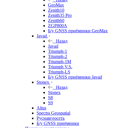
GeoMax
Zenith10
Zenith35 Pro
Zenith60
ZGP800A
Б/у GNSS приёмники GeoMax
Javad
Назад
Javad
Triumph-1
Triumph-2
Triumph-1M
Triumph V.S.
Triumph-LS
Б/у GNSS приёмники Javad
Stonex
Назад
Stonex
S8
S9
Altus
Spectra Geospatial
Руснавгеосеть
Б/у GNSS приёмники