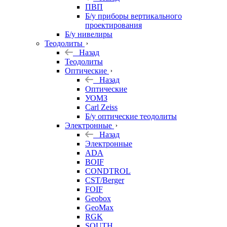
ПВП
Б/у приборы вертикального
проектирования
Б/у нивелиры
Теодолиты
Назад
Теодолиты
Оптические
Назад
Оптические
УОМЗ
Carl Zeiss
Б/у оптические теодолиты
Электронные
Назад
Электронные
ADA
BOIF
CONDTROL
CST/Berger
FOIF
Geobox
GeoMax
RGK
SOUTH