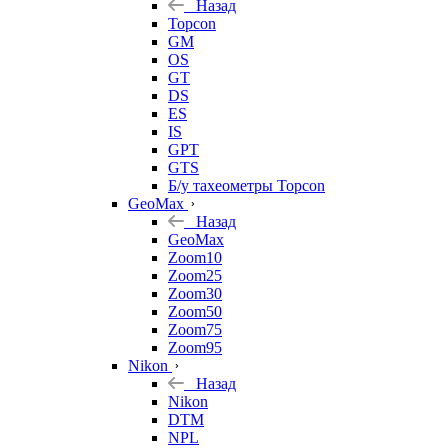
Назад
Topcon
GM
OS
GT
DS
ES
IS
GPT
GTS
Б/у тахеометры Topcon
GeoMax
Назад
GeoMax
Zoom10
Zoom25
Zoom30
Zoom50
Zoom75
Zoom95
Nikon
Назад
Nikon
DTM
NPL