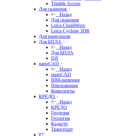
Trimble Access
Для сканеров
Назад
Для сканеров
Leica CloudWorx
Leica Cyclone 3DR
Для нивелиров
Для БПЛА
Назад
Для БПЛА
DJI
nanoCAD
Назад
nanoCAD
BIM-решения
Приложения
Комплекты
КРЕДО
Назад
КРЕДО
Геодезия
Геология
Кадастр
Транспорт
Р7