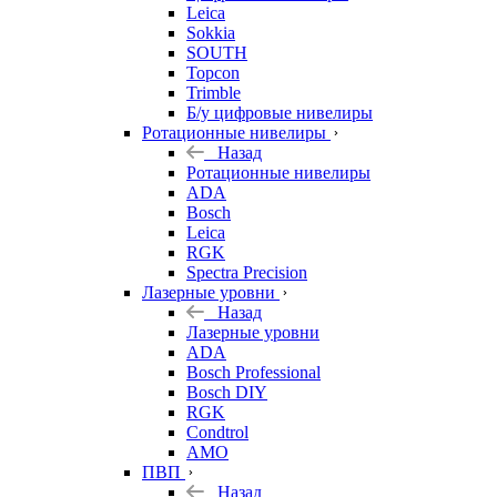
Leica
Sokkia
SOUTH
Topcon
Trimble
Б/у цифровые нивелиры
Ротационные нивелиры
Назад
Ротационные нивелиры
ADA
Bosch
Leica
RGK
Spectra Precision
Лазерные уровни
Назад
Лазерные уровни
ADA
Bosch Professional
Bosch DIY
RGK
Condtrol
AMO
ПВП
Назад