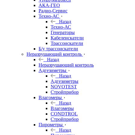
АКА-ГЕО
Радио-Сервис
Техно-АС
Назад
Техно-АС
Генераторы
Кабелеискатели
Трассоискатели
Б/у трассоискатели
Неразрушающий контроль
Назад
Неразрушающий контроль
Адгезиметры
Назад
Адгезиметры
NOVOTEST
Стройприбор
Влагомеры
Назад
Влагомеры
CONDTROL
Стройприбор
Пирометры
Назад