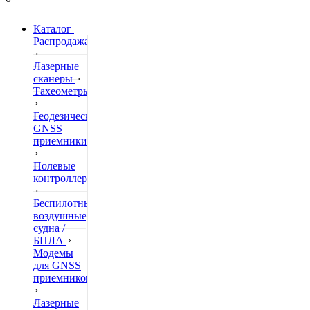
Каталог
Распродажа
Лазерные
сканеры
Тахеометры
Геодезические
GNSS
приемники
Полевые
контроллеры
Беспилотные
воздушные
судна /
БПЛА
Модемы
для GNSS
приемников
Лазерные