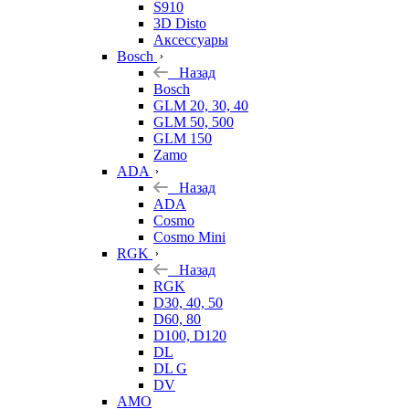
S910
3D Disto
Аксессуары
Bosch
Назад
Bosch
GLM 20, 30, 40
GLM 50, 500
GLM 150
Zamo
ADA
Назад
ADA
Cosmo
Cosmo Mini
RGK
Назад
RGK
D30, 40, 50
D60, 80
D100, D120
DL
DL G
DV
AMO