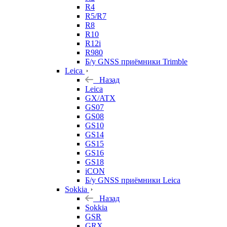
R4
R5/R7
R8
R10
R12i
R980
Б/у GNSS приёмники Trimble
Leica
Назад
Leica
GX/ATX
GS07
GS08
GS10
GS14
GS15
GS16
GS18
iCON
Б/у GNSS приёмники Leica
Sokkia
Назад
Sokkia
GSR
GRX