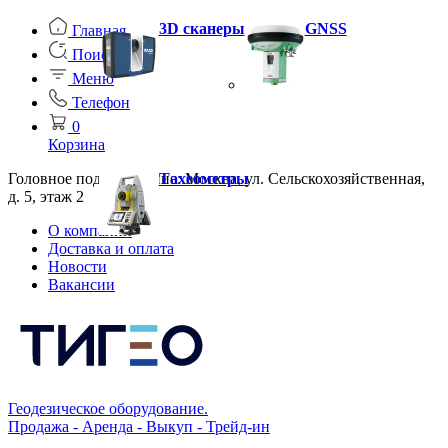
3D сканеры
GNSS
Главная
Поиск
Меню
Телефон
0
Корзина
Головное подразделение: Москва, ул. Сельскохозяйственная,
Тахеометры
д. 5, этаж 2
О компании
Доставка и оплата
Новости
Вакансии
Геодезическое оборудование.
Продажа - Аренда - Выкуп - Трейд-ин