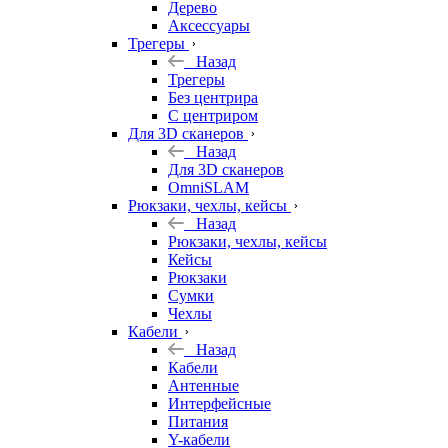
Дерево
Аксессуары
Трегеры
Назад
Трегеры
Без центрира
С центриром
Для 3D сканеров
Назад
Для 3D сканеров
OmniSLAM
Рюкзаки, чехлы, кейсы
Назад
Рюкзаки, чехлы, кейсы
Кейсы
Рюкзаки
Сумки
Чехлы
Кабели
Назад
Кабели
Антенные
Интерфейсные
Питания
Y-кабели