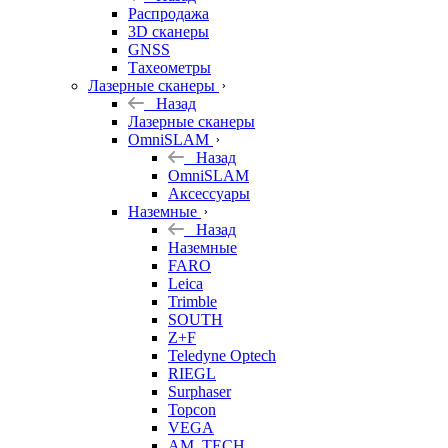
б/у
Распродажа
3D сканеры
GNSS
Тахеометры
Лазерные сканеры
Назад
Лазерные сканеры
OmniSLAM
Назад
OmniSLAM
Аксессуары
Наземные
Назад
Наземные
FARO
Leica
Trimble
SOUTH
Z+F
Teledyne Optech
RIEGL
Surphaser
Topcon
VEGA
AM. TECH