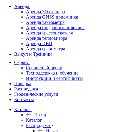
дальномеры
Аренда
Аренда 3D сканера
Нивелиры
Аренда GNSS приёмника
Аренда тахеометра
Теодолиты
Аренда цифрового нивелира
Аренда трассоискателя
Трассоискатели
Аренда тепловизора
Аренда ПВП
Неразрушающий
Аренда гравиметра
контроль
Выкуп и Трейд-ин
Аксессуары
Сервис
Софт
Сервисный центр
Георадары
Техподдержка и обучение
Инструкции и сертификаты
Акции
Поверка
Гидрография
Распродажа
Геодезические услуги
Подбор
Контакты
оборудования
по задачам
Каталог
Назад
Архив
Каталог
Геодезическое
Распродажа
оборудование
Назад