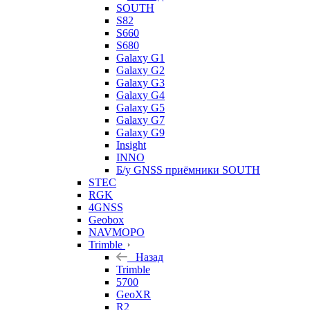
SOUTH
S82
S660
S680
Galaxy G1
Galaxy G2
Galaxy G3
Galaxy G4
Galaxy G5
Galaxy G7
Galaxy G9
Insight
INNO
Б/у GNSS приёмники SOUTH
STEC
RGK
4GNSS
Geobox
NAVMOPO
Trimble
Назад
Trimble
5700
GeoXR
R2