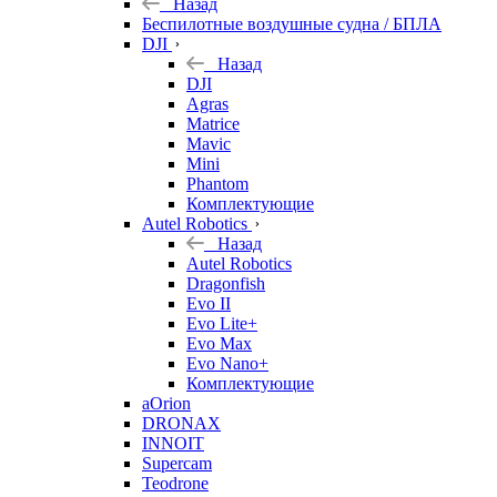
Назад
Беспилотные воздушные судна / БПЛА
DJI
Назад
DJI
Agras
Matrice
Mavic
Mini
Phantom
Комплектующие
Autel Robotics
Назад
Autel Robotics
Dragonfish
Evo II
Evo Lite+
Evo Max
Evo Nano+
Комплектующие
aOrion
DRONAX
INNOIT
Supercam
Teodrone