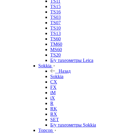
TS11
TS15
TS16
TS03
TS07
TS10
TS13
TS60
TM60
MS60
TS20
Б/у тахеометры Leica
Sokkia
Назад
Sokkia
CX
FX
iM
iX
R
RK
RX
SET
Б/у тахеометры Sokkia
Topcon