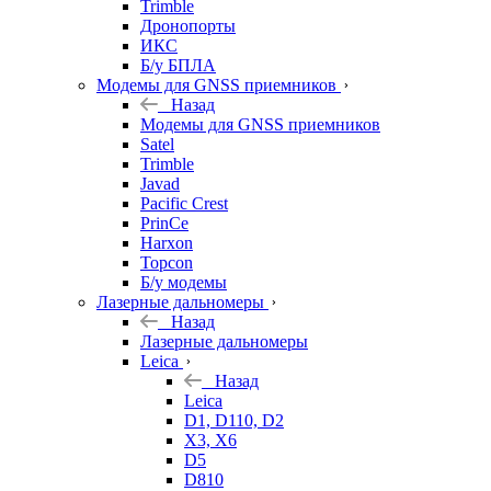
Trimble
Дронопорты
ИКС
Б/у БПЛА
Модемы для GNSS приемников
Назад
Модемы для GNSS приемников
Satel
Trimble
Javad
Pacific Crest
PrinCe
Harxon
Topcon
Б/у модемы
Лазерные дальномеры
Назад
Лазерные дальномеры
Leica
Назад
Leica
D1, D110, D2
X3, X6
D5
D810