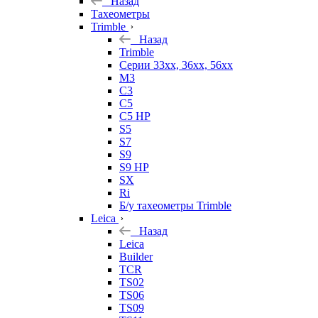
Назад
Тахеометры
Trimble
Назад
Trimble
Серии 33xx, 36xx, 56xx
M3
C3
C5
C5 HP
S5
S7
S9
S9 HP
SX
Ri
Б/у тахеометры Trimble
Leica
Назад
Leica
Builder
TCR
TS02
TS06
TS09