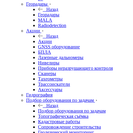
Георадары
Назад
Георадары
MALA
Radiodetection
Акции
Назад
Акции
GNSS оборудование
БПЛА
Лазерные дальномеры
Нивелиры
Приборы неразрушающего контроля
Сканеры
Тахеометры
Трассоискатели
Аксессуары
Гидрография
Подбор оборудования по задачам
Назад
Подбор оборудования по задачам
Топографическая съёмка
Кадастровые работы
Сопровождение строительства
Геодезический мониторинг