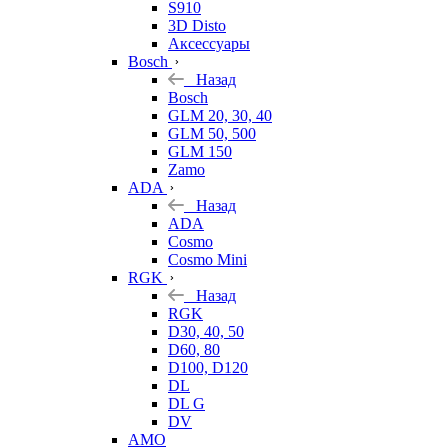
S910
3D Disto
Аксессуары
Bosch
Назад
Bosch
GLM 20, 30, 40
GLM 50, 500
GLM 150
Zamo
ADA
Назад
ADA
Cosmo
Cosmo Mini
RGK
Назад
RGK
D30, 40, 50
D60, 80
D100, D120
DL
DL G
DV
AMO