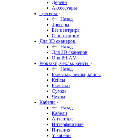
Дерево
Аксессуары
Трегеры
Назад
Трегеры
Без центрира
С центриром
Для 3D сканеров
Назад
Для 3D сканеров
OmniSLAM
Рюкзаки, чехлы, кейсы
Назад
Рюкзаки, чехлы, кейсы
Кейсы
Рюкзаки
Сумки
Чехлы
Кабели
Назад
Кабели
Антенные
Интерфейсные
Питания
Y-кабели