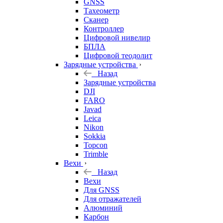
GNSS
Тахеометр
Сканер
Контроллер
Цифровой нивелир
БПЛА
Цифровой теодолит
Зарядные устройства
Назад
Зарядные устройства
DJI
FARO
Javad
Leica
Nikon
Sokkia
Topcon
Trimble
Вехи
Назад
Вехи
Для GNSS
Для отражателей
Алюминий
Карбон