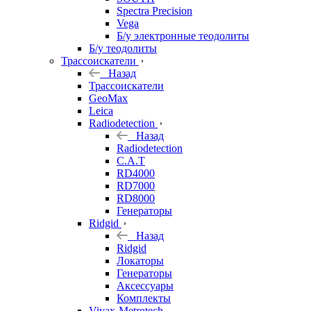
Spectra Precision
Vega
Б/у электронные теодолиты
Б/у теодолиты
Трассоискатели
Назад
Трассоискатели
GeoMax
Leica
Radiodetection
Назад
Radiodetection
C.A.T
RD4000
RD7000
RD8000
Генераторы
Ridgid
Назад
Ridgid
Локаторы
Генераторы
Аксессуары
Комплекты
Vivax-Metrotech