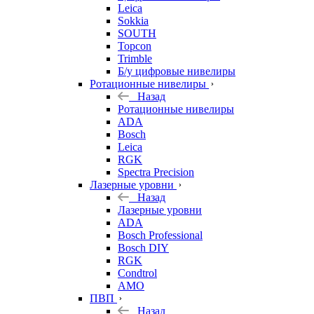
Leica
Sokkia
SOUTH
Topcon
Trimble
Б/у цифровые нивелиры
Ротационные нивелиры
Назад
Ротационные нивелиры
ADA
Bosch
Leica
RGK
Spectra Precision
Лазерные уровни
Назад
Лазерные уровни
ADA
Bosch Professional
Bosch DIY
RGK
Condtrol
AMO
ПВП
Назад