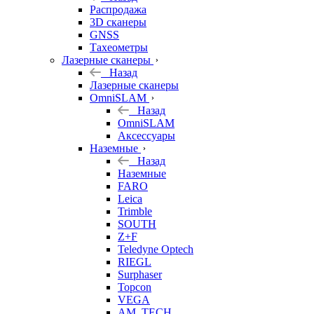
б/у
Распродажа
3D сканеры
GNSS
Тахеометры
Лазерные сканеры
Назад
Лазерные сканеры
OmniSLAM
Назад
OmniSLAM
Аксессуары
Наземные
Назад
Наземные
FARO
Leica
Trimble
SOUTH
Z+F
Teledyne Optech
RIEGL
Surphaser
Topcon
VEGA
AM. TECH