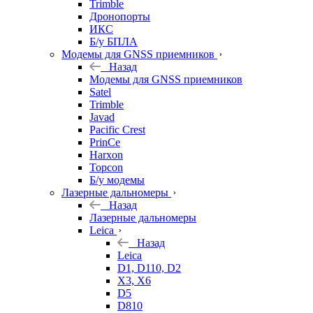
Trimble
Дронопорты
ИКС
Б/у БПЛА
Модемы для GNSS приемников
Назад
Модемы для GNSS приемников
Satel
Trimble
Javad
Pacific Crest
PrinCe
Harxon
Topcon
Б/у модемы
Лазерные дальномеры
Назад
Лазерные дальномеры
Leica
Назад
Leica
D1, D110, D2
X3, X6
D5
D810