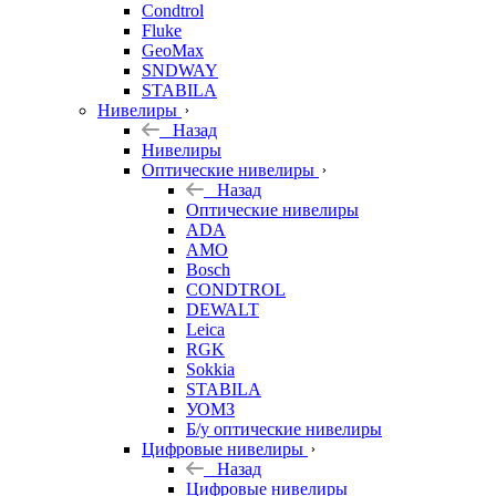
Condtrol
Fluke
GeoMax
SNDWAY
STABILA
Нивелиры
Назад
Нивелиры
Оптические нивелиры
Назад
Оптические нивелиры
ADA
AMO
Bosch
CONDTROL
DEWALT
Leica
RGK
Sokkia
STABILA
УОМЗ
Б/у оптические нивелиры
Цифровые нивелиры
Назад
Цифровые нивелиры