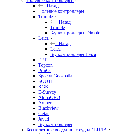
Полевые контроллеры
Назад
Полевые контроллеры
Trimble
Назад
Trimble
Б/у контроллеры Trimble
Leica
Назад
Leica
Б/у контроллеры Leica
EFT
Topcon
PrinCe
Spectra Geospatial
SOUTH
RGK
E-Survey
AlphaGEO
Archer
Blackview
Getac
Javad
Б/у контроллеры
Беспилотные воздушные судна / БПЛА