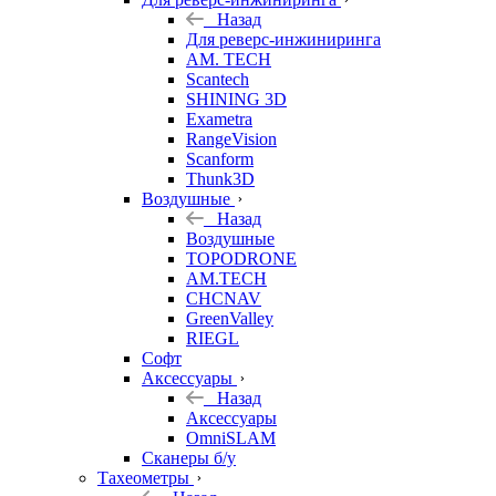
Назад
Для реверс-инжиниринга
AM. TECH
Scantech
SHINING 3D
Exametra
RangeVision
Scanform
Thunk3D
Воздушные
Назад
Воздушные
TOPODRONE
AM.TECH
CHCNAV
GreenValley
RIEGL
Софт
Аксессуары
Назад
Аксессуары
OmniSLAM
Сканеры б/у
Тахеометры