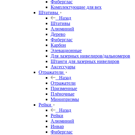
Фиберглас
Комплектующие для вех
Штативы
Назад
Штативы
Алюминий
Дерево
Фиберглас
Карбон
Элевационные
Для лазерных нивелиров/дальномеров
Штанги для лазерных нивелиров
Аксессуары
Отражатели
Назад
Отражатели
Призменные
Плёночные
Минипризмы
Рейки
Назад
Рейки
Алюминий
Инвар
Фиберглас