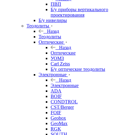
ПВП
Б/у приборы вертикального
проектирования
Б/у нивелиры
Теодолиты
Назад
Теодолиты
Оптические
Назад
Оптические
УОМЗ
Carl Zeiss
Б/у оптические теодолиты
Электронные
Назад
Электронные
ADA
BOIF
CONDTROL
CST/Berger
FOIF
Geobox
GeoMax
RGK
SOUTH