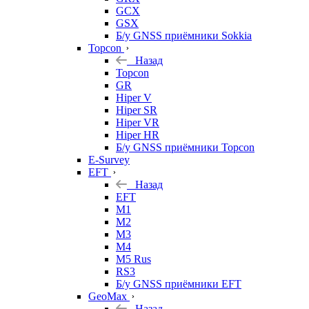
GCX
GSX
Б/у GNSS приёмники Sokkia
Topcon
Назад
Topcon
GR
Hiper V
Hiper SR
Hiper VR
Hiper HR
Б/у GNSS приёмники Topcon
E-Survey
EFT
Назад
EFT
M1
M2
M3
M4
M5 Rus
RS3
Б/у GNSS приёмники EFT
GeoMax
Назад