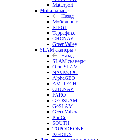
Matterport
Мобильные
Назад
Мобильные
RIEGL
Террафикс
CHCNAV
GreenValley
SLAM сканеры
Назад
SLAM сканеры
OmniSLAM
NAVMOPO
AlphaGEO
AM. TECH
CHCNAV
FARO
GEOSLAM
GoSLAM
GreenValley
PrinCe
SOUTH
TOPODRONE
XGRIDS
Для реверс-инжиниринга