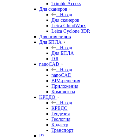
Trimble Access
Для сканеров
Назад
Для сканеров
Leica CloudWorx
Leica Cyclone 3DR
Для нивелиров
Для БПЛА
Назад
Для БПЛА
DJI
nanoCAD
Назад
nanoCAD
BIM-решения
Приложения
Комплекты
КРЕДО
Назад
КРЕДО
Геодезия
Геология
Кадастр
Транспорт
Р7