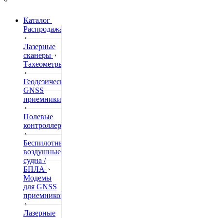
Каталог
Распродажа
Лазерные
сканеры
Тахеометры
Геодезические
GNSS
приемники
Полевые
контроллеры
Беспилотные
воздушные
судна /
БПЛА
Модемы
для GNSS
приемников
Лазерные