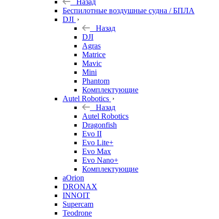
Назад
Беспилотные воздушные судна / БПЛА
DJI
Назад
DJI
Agras
Matrice
Mavic
Mini
Phantom
Комплектующие
Autel Robotics
Назад
Autel Robotics
Dragonfish
Evo II
Evo Lite+
Evo Max
Evo Nano+
Комплектующие
aOrion
DRONAX
INNOIT
Supercam
Teodrone