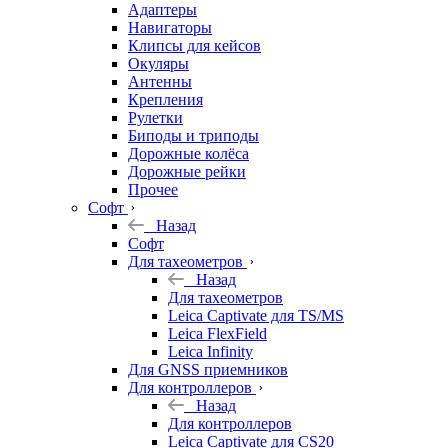
Адаптеры
Навигаторы
Клипсы для кейсов
Окуляры
Антенны
Крепления
Рулетки
Биподы и триподы
Дорожные колёса
Дорожные рейки
Прочее
Софт
Назад
Софт
Для тахеометров
Назад
Для тахеометров
Leica Captivate для TS/MS
Leica FlexField
Leica Infinity
Для GNSS приемников
Для контроллеров
Назад
Для контроллеров
Leica Captivate для CS20