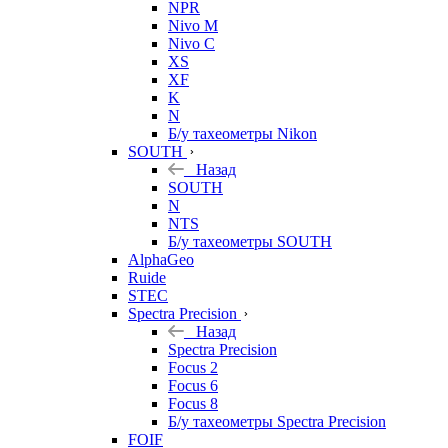
NPR
Nivo M
Nivo C
XS
XF
K
N
Б/у тахеометры Nikon
SOUTH
Назад
SOUTH
N
NTS
Б/у тахеометры SOUTH
AlphaGeo
Ruide
STEC
Spectra Precision
Назад
Spectra Precision
Focus 2
Focus 6
Focus 8
Б/у тахеометры Spectra Precision
FOIF