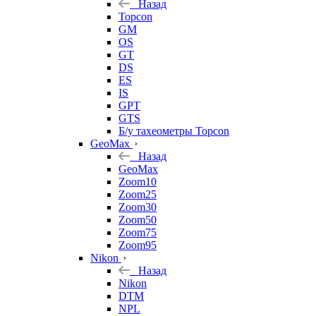
Назад
Topcon
GM
OS
GT
DS
ES
IS
GPT
GTS
Б/у тахеометры Topcon
GeoMax
Назад
GeoMax
Zoom10
Zoom25
Zoom30
Zoom50
Zoom75
Zoom95
Nikon
Назад
Nikon
DTM
NPL