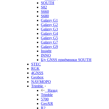
SOUTH
S82
S660
S680
Galaxy G1
Galaxy G2
Galaxy G3
Galaxy G4
Galaxy G5
Galaxy G7
Galaxy G9
Insight
INNO
Б/у GNSS приёмники SOUTH
STEC
RGK
4GNSS
Geobox
NAVMOPO
Trimble
Назад
Trimble
5700
GeoXR
R2