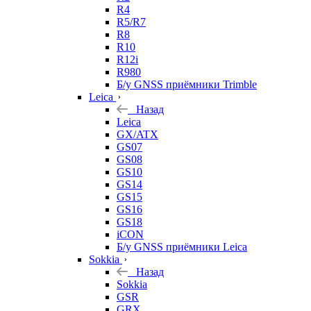
R4
R5/R7
R8
R10
R12i
R980
Б/у GNSS приёмники Trimble
Leica
Назад
Leica
GX/ATX
GS07
GS08
GS10
GS14
GS15
GS16
GS18
iCON
Б/у GNSS приёмники Leica
Sokkia
Назад
Sokkia
GSR
GRX