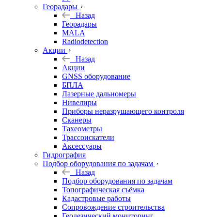
Георадары
Назад
Георадары
MALA
Radiodetection
Акции
Назад
Акции
GNSS оборудование
БПЛА
Лазерные дальномеры
Нивелиры
Приборы неразрушающего контроля
Сканеры
Тахеометры
Трассоискатели
Аксессуары
Гидрография
Подбор оборудования по задачам
Назад
Подбор оборудования по задачам
Топографическая съёмка
Кадастровые работы
Сопровождение строительства
Геодезический мониторинг