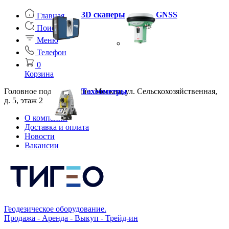
3D сканеры
GNSS
Главная
Поиск
Меню
Телефон
0
Корзина
Головное подразделение: Москва, ул. Сельскохозяйственная,
Тахеометры
д. 5, этаж 2
О компании
Доставка и оплата
Новости
Вакансии
Геодезическое оборудование.
Продажа - Аренда - Выкуп - Трейд-ин