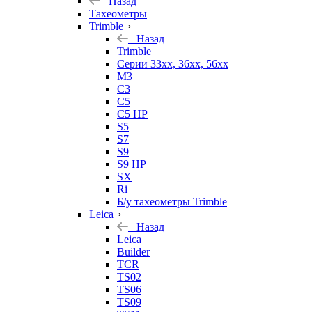
Назад
Тахеометры
Trimble
Назад
Trimble
Серии 33xx, 36xx, 56xx
M3
C3
C5
C5 HP
S5
S7
S9
S9 HP
SX
Ri
Б/у тахеометры Trimble
Leica
Назад
Leica
Builder
TCR
TS02
TS06
TS09