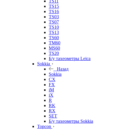
TS11
TS15
TS16
TS03
TS07
TS10
TS13
TS60
TM60
MS60
TS20
Б/у тахеометры Leica
Sokkia
Назад
Sokkia
CX
FX
iM
iX
R
RK
RX
SET
Б/у тахеометры Sokkia
Topcon