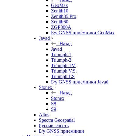
GeoMax
Zenith10
Zenith35 Pro
Zenith60
ZGP800A
Б/у GNSS приёмники GeoMax
Javad
Назад
Javad
Triumph-1
Triumph-2
Triumph-1M
Triumph V.S.
Triumph-LS
Б/у GNSS приёмники Javad
Stonex
Назад
Stonex
S8
S9
Altus
Spectra Geospatial
Руснавгеосеть
Б/у GNSS приёмники