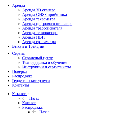
дальномеры
Аренда
Аренда 3D сканера
Нивелиры
Аренда GNSS приёмника
Аренда тахеометра
Теодолиты
Аренда цифрового нивелира
Аренда трассоискателя
Трассоискатели
Аренда тепловизора
Аренда ПВП
Неразрушающий
Аренда гравиметра
контроль
Выкуп и Трейд-ин
Аксессуары
Сервис
Софт
Сервисный центр
Георадары
Техподдержка и обучение
Инструкции и сертификаты
Акции
Поверка
Гидрография
Распродажа
Геодезические услуги
Подбор
Контакты
оборудования
по задачам
Каталог
Назад
Архив
Каталог
Геодезическое
Распродажа
оборудование
Назад