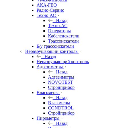
АКА-ГЕО
Радио-Сервис
Техно-АС
Назад
Техно-АС
Генераторы
Кабелеискатели
Трассоискатели
Б/у трассоискатели
Неразрушающий контроль
Назад
Неразрушающий контроль
Адгезиметры
Назад
Адгезиметры
NOVOTEST
Стройприбор
Влагомеры
Назад
Влагомеры
CONDTROL
Стройприбор
Пирометры
Назад