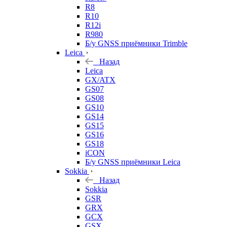
R8
R10
R12i
R980
Б/у GNSS приёмники Trimble
Leica
Назад
Leica
GX/ATX
GS07
GS08
GS10
GS14
GS15
GS16
GS18
iCON
Б/у GNSS приёмники Leica
Sokkia
Назад
Sokkia
GSR
GRX
GCX
GSX