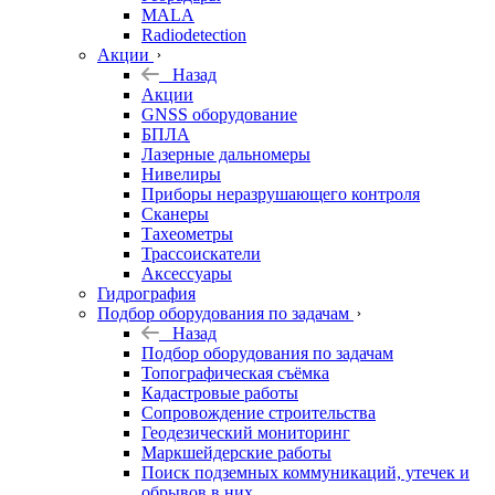
MALA
Radiodetection
Акции
Назад
Акции
GNSS оборудование
БПЛА
Лазерные дальномеры
Нивелиры
Приборы неразрушающего контроля
Сканеры
Тахеометры
Трассоискатели
Аксессуары
Гидрография
Подбор оборудования по задачам
Назад
Подбор оборудования по задачам
Топографическая съёмка
Кадастровые работы
Сопровождение строительства
Геодезический мониторинг
Маркшейдерские работы
Поиск подземных коммуникаций, утечек и
обрывов в них