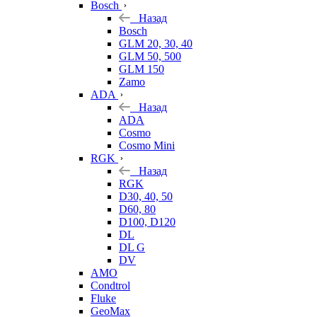
Bosch
Назад
Bosch
GLM 20, 30, 40
GLM 50, 500
GLM 150
Zamo
ADA
Назад
ADA
Cosmo
Cosmo Mini
RGK
Назад
RGK
D30, 40, 50
D60, 80
D100, D120
DL
DL G
DV
AMO
Condtrol
Fluke
GeoMax