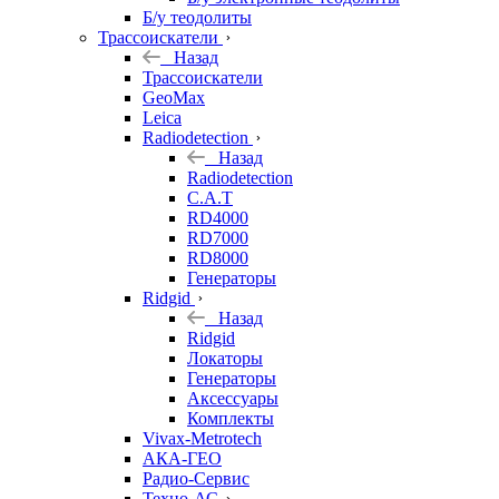
Б/у теодолиты
Трассоискатели
Назад
Трассоискатели
GeoMax
Leica
Radiodetection
Назад
Radiodetection
C.A.T
RD4000
RD7000
RD8000
Генераторы
Ridgid
Назад
Ridgid
Локаторы
Генераторы
Аксессуары
Комплекты
Vivax-Metrotech
АКА-ГЕО
Радио-Сервис
Техно-АС