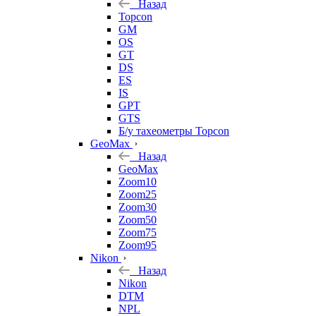
Назад
Topcon
GM
OS
GT
DS
ES
IS
GPT
GTS
Б/у тахеометры Topcon
GeoMax
Назад
GeoMax
Zoom10
Zoom25
Zoom30
Zoom50
Zoom75
Zoom95
Nikon
Назад
Nikon
DTM
NPL