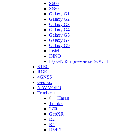
S660
S680
Galaxy G1
Galaxy G2
Galaxy G3
Galaxy G4
Galaxy G5
Galaxy G7
Galaxy G9
Insight
INNO
Б/у GNSS приёмники SOUTH
STEC
RGK
4GNSS
Geobox
NAVMOPO
Trimble
Назад
Trimble
5700
GeoXR
R2
R4
R5/R7