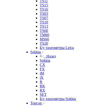
TS11
TS15
TS16
TS03
TS07
TS10
TS13
TS60
TM60
MS60
TS20
Б/у тахеометры Leica
Sokkia
Назад
Sokkia
CX
FX
iM
iX
R
RK
RX
SET
Б/у тахеометры Sokkia
Topcon