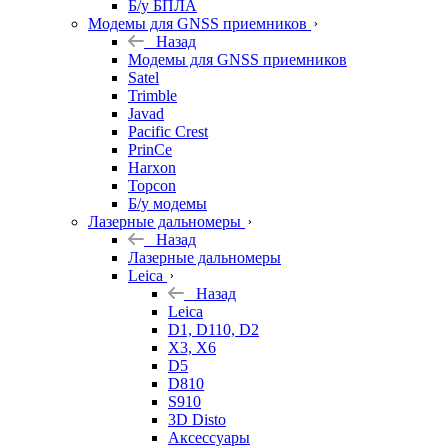
Б/у БПЛА
Модемы для GNSS приемников
Назад
Модемы для GNSS приемников
Satel
Trimble
Javad
Pacific Crest
PrinCe
Harxon
Topcon
Б/у модемы
Лазерные дальномеры
Назад
Лазерные дальномеры
Leica
Назад
Leica
D1, D110, D2
X3, X6
D5
D810
S910
3D Disto
Аксессуары