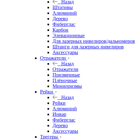
Назад
Штативы
Алюминий
Дерево
Фиберглас
Карбон
Элевационные
Для лазерных нивелиров/дальномеров
Штанги для лазерных нивелиров
Аксессуары
Отражатели
Назад
Отражатели
Призменные
Плёночные
Минипризмы
Рейки
Назад
Рейки
Алюминий
Инвар
Фиберглас
Дерево
Аксессуары
Трегеры