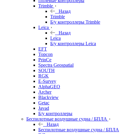
Полевые контроллеры
Trimble
Назад
Trimble
Б/у контроллеры Trimble
Leica
Назад
Leica
Б/у контроллеры Leica
EFT
Topcon
PrinCe
Spectra Geospatial
SOUTH
RGK
E-Survey
AlphaGEO
Archer
Blackview
Getac
Javad
Б/у контроллеры
Беспилотные воздушные судна / БПЛА
Назад
Беспилотные воздушные судна / БПЛА