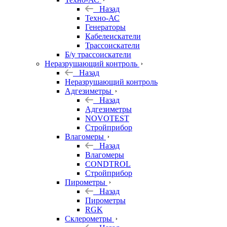
Назад
Техно-АС
Генераторы
Кабелеискатели
Трассоискатели
Б/у трассоискатели
Неразрушающий контроль
Назад
Неразрушающий контроль
Адгезиметры
Назад
Адгезиметры
NOVOTEST
Стройприбор
Влагомеры
Назад
Влагомеры
CONDTROL
Стройприбор
Пирометры
Назад
Пирометры
RGK
Склерометры