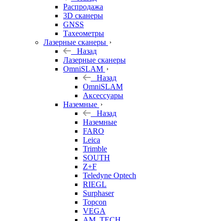
б/у
Распродажа
3D сканеры
GNSS
Тахеометры
Лазерные сканеры
Назад
Лазерные сканеры
OmniSLAM
Назад
OmniSLAM
Аксессуары
Наземные
Назад
Наземные
FARO
Leica
Trimble
SOUTH
Z+F
Teledyne Optech
RIEGL
Surphaser
Topcon
VEGA
AM. TECH