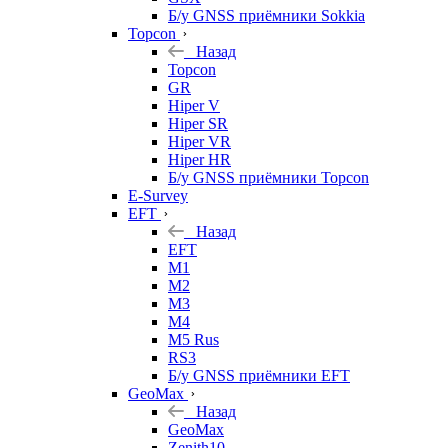
Б/у GNSS приёмники Sokkia
Topcon
Назад
Topcon
GR
Hiper V
Hiper SR
Hiper VR
Hiper HR
Б/у GNSS приёмники Topcon
E-Survey
EFT
Назад
EFT
M1
M2
M3
M4
M5 Rus
RS3
Б/у GNSS приёмники EFT
GeoMax
Назад
GeoMax
Zenith10