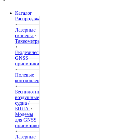
Каталог
Распродажа
Лазерные
сканеры
Тахеометры
Геодезические
GNSS
приемники
Полевые
контроллеры
Беспилотные
воздушные
судна /
БПЛА
Модемы
для GNSS
приемников
Лазерные