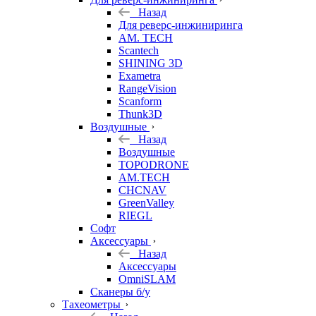
Назад
Для реверс-инжиниринга
AM. TECH
Scantech
SHINING 3D
Exametra
RangeVision
Scanform
Thunk3D
Воздушные
Назад
Воздушные
TOPODRONE
AM.TECH
CHCNAV
GreenValley
RIEGL
Софт
Аксессуары
Назад
Аксессуары
OmniSLAM
Сканеры б/у
Тахеометры