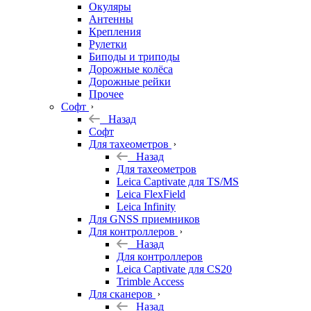
Окуляры
Антенны
Крепления
Рулетки
Биподы и триподы
Дорожные колёса
Дорожные рейки
Прочее
Софт
Назад
Софт
Для тахеометров
Назад
Для тахеометров
Leica Captivate для TS/MS
Leica FlexField
Leica Infinity
Для GNSS приемников
Для контроллеров
Назад
Для контроллеров
Leica Captivate для CS20
Trimble Access
Для сканеров
Назад