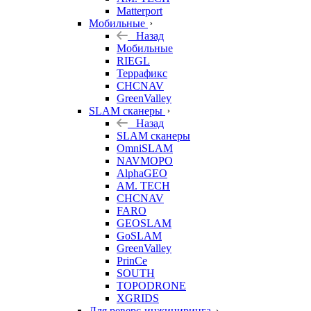
Matterport
Мобильные
Назад
Мобильные
RIEGL
Террафикс
CHCNAV
GreenValley
SLAM сканеры
Назад
SLAM сканеры
OmniSLAM
NAVMOPO
AlphaGEO
AM. TECH
CHCNAV
FARO
GEOSLAM
GoSLAM
GreenValley
PrinCe
SOUTH
TOPODRONE
XGRIDS
Для реверс-инжиниринга