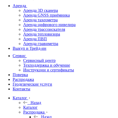
дальномеры
Аренда
Аренда 3D сканера
Нивелиры
Аренда GNSS приёмника
Аренда тахеометра
Теодолиты
Аренда цифрового нивелира
Аренда трассоискателя
Трассоискатели
Аренда тепловизора
Аренда ПВП
Неразрушающий
Аренда гравиметра
контроль
Выкуп и Трейд-ин
Аксессуары
Сервис
Софт
Сервисный центр
Георадары
Техподдержка и обучение
Инструкции и сертификаты
Акции
Поверка
Гидрография
Распродажа
Геодезические услуги
Подбор
Контакты
оборудования
по задачам
Каталог
Назад
Архив
Каталог
Геодезическое
Распродажа
оборудование
Назад