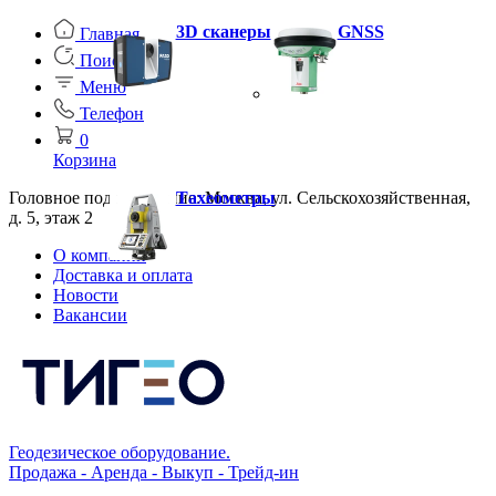
3D сканеры
GNSS
Главная
Поиск
Меню
Телефон
0
Корзина
Головное подразделение: Москва, ул. Сельскохозяйственная,
Тахеометры
д. 5, этаж 2
О компании
Доставка и оплата
Новости
Вакансии
Геодезическое оборудование.
Продажа - Аренда - Выкуп - Трейд-ин