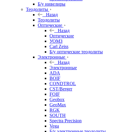
Б/у нивелиры
Теодолиты
Назад
Теодолиты
Оптические
Назад
Оптические
УОМЗ
Carl Zeiss
Б/у оптические теодолиты
Электронные
Назад
Электронные
ADA
BOIF
CONDTROL
CST/Berger
FOIF
Geobox
GeoMax
RGK
SOUTH
Spectra Precision
Vega
Б/у электронные теодолиты