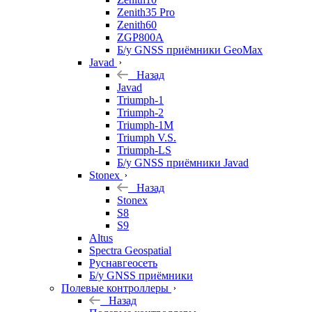
Zenith35 Pro
Zenith60
ZGP800A
Б/у GNSS приёмники GeoMax
Javad
Назад
Javad
Triumph-1
Triumph-2
Triumph-1M
Triumph V.S.
Triumph-LS
Б/у GNSS приёмники Javad
Stonex
Назад
Stonex
S8
S9
Altus
Spectra Geospatial
Руснавгеосеть
Б/у GNSS приёмники
Полевые контроллеры
Назад