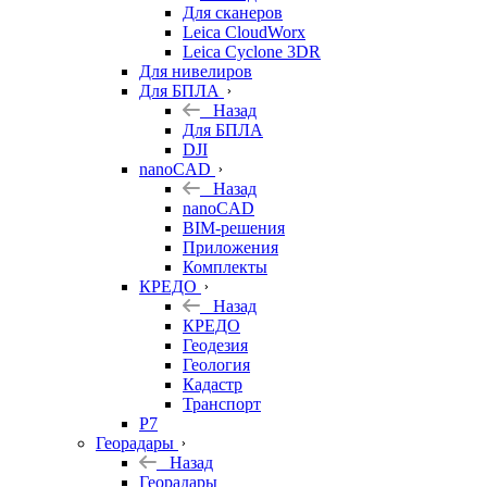
Для сканеров
Leica CloudWorx
Leica Cyclone 3DR
Для нивелиров
Для БПЛА
Назад
Для БПЛА
DJI
nanoCAD
Назад
nanoCAD
BIM-решения
Приложения
Комплекты
КРЕДО
Назад
КРЕДО
Геодезия
Геология
Кадастр
Транспорт
Р7
Георадары
Назад
Георадары