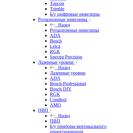
Topcon
Trimble
Б/у цифровые нивелиры
Ротационные нивелиры
Назад
Ротационные нивелиры
ADA
Bosch
Leica
RGK
Spectra Precision
Лазерные уровни
Назад
Лазерные уровни
ADA
Bosch Professional
Bosch DIY
RGK
Condtrol
AMO
ПВП
Назад
ПВП
Б/у приборы вертикального
проектирования