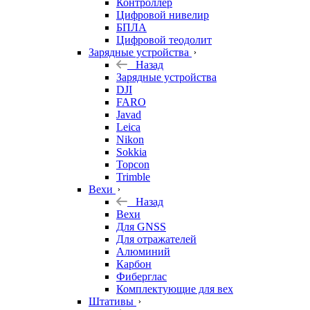
Контроллер
Цифровой нивелир
БПЛА
Цифровой теодолит
Зарядные устройства
Назад
Зарядные устройства
DJI
FARO
Javad
Leica
Nikon
Sokkia
Topcon
Trimble
Вехи
Назад
Вехи
Для GNSS
Для отражателей
Алюминий
Карбон
Фиберглас
Комплектующие для вех
Штативы