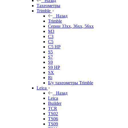
Назад
Тахеометры
Trimble
Назад
Trimble
Серии 33xx, 36xx, 56xx
M3
C3
C5
C5 HP
S5
S7
S9
S9 HP
SX
Ri
Б/у тахеометры Trimble
Leica
Назад
Leica
Builder
TCR
TS02
TS06
TS09